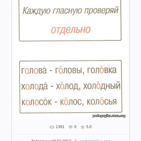
1391
0
5.0
В реальном размере
500x688
/ 43.8Kb