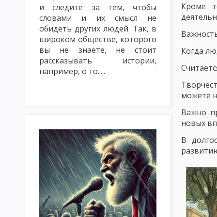
Кроме т
и следите за тем, чтобы
ТРАДИЦИОННЫЕ МЕТОДЫ ОБУЧЕНИЯ. СЛОВЕСНЫЕ МЕТОДЫ ОБУ
деятельн
словами и их смысл не
МЕТОД ЛЕКЦИЯ
МЕТОД БЕСЕДА
МЕТОД ДИСКУССИЯ
обидеть других людей. Так, в
Важность
широком обществе, которого
НАГЛЯДНЫЕ МЕТОДЫ ОБУЧЕНИЯ: ПОКАЗ, ИЛЛЮСТРИРОВАНИЕ
вы не знаете, не стоит
Когда лю
рассказывать истории,
ПРАКТИЧЕСКИЕ МЕТОДЫ ОБУЧЕНИЯ: ЛАБОРАТОРНЫЕ РАБОТЫ, 
Считаетс
например, о то.....
Творчест
МЕТОДЫ КОНТРОЛЯ И САМОКОНТРОЛЯ В ОБУЧЕНИИ. САМОСТ
можете н
ИМИТАЦИОННЫЕ МЕТОДЫ ОБУЧЕНИЯ. МЕТОД ИНСЦЕНИРОВКИ
Важно п
новых вп
ИМИТАЦИОННЫЕ НЕ ИГРОВЫЕ МЕТОДЫ ОБУЧЕНИЯ. АНАЛИЗ КО
В долго
МЕТОДИКА РЕШЕНИЯ СИТУАЦИОННЫХ ЗАДАЧ
МЕТОД ИНЦИ
развитию
МОЗГОВАЯ АТАКА (БРЕЙНСТОРМИНГ)
МЕТОД КРУГЛОГО СТ
ИНТЕЛЛЕКТУАЛЬНАЯ РАЗМИНКА, СОКРАТИЧНАЯ БЕСЕДА КАК 
КЛАССИФИКАЦИЯ ФОРМ ОРГАНИЗАЦИИ ОБУЧЕНИЯ
УРОК: 