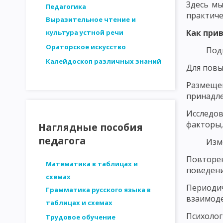
Здесь мы
СТРУКТУРА ЛИЧНОСТИ - ПЛАТОНОВ. ОСНОВНЫЕ ЗАКОНОМЕРН
Педагогика
практиче
Выразительное чтение и
ДВИЖУЩИЕ СИЛЫ РАЗВИТИЯ ЛИЧНОСТИ. ВОЗРАСТНАЯ ПЕРИОД
Как при
культура устной речи
МЕТОДИКА ИССЛЕДОВАНИЯ ПЕДАГОГИЧЕСКИХ ПРОБЛЕМ
И
Ораторское искусство
Под
Калейдоскоп различных знаний
СТРУКТУРА ИССЛЕДОВАНИЯ В ПЕДАГОГИКЕ. ЭТАПЫ ПЕДАГОГИ
Для повы
АНАЛИЗ ЛОГИЧЕСКОЙ ОБОСНОВАННОСТИ
АНАЛИЗ ОБОСН
Размеще
принадле
ВЫДЕЛЕНИЕ И ОПРЕДЕЛЕНИЕ ПЕРЕМЕННЫХ ПРИ ПЕДАГОГИЧЕС
Исследо
факторы,
ФОРМУЛИРОВКА ГИПОТЕЗ ПЕДАГОГИЧЕСКИХ ИССЛЕДОВАНИЙ
Наглядные пособия
педагога
Изм
МЕТОДЫ ПЕДАГОГИЧЕСКОГО ИССЛЕДОВАНИЯ: НАБЛЮДЕНИЕ
Повторен
МЕТОДЫ ПЕДАГОГИЧЕСКОГО ИССЛЕДОВАНИЯ: МЕТОД ВОПРОСО
Математика в таблицах и
поведени
схемах
МЕТОДЫ ПЕДАГОГИЧЕСКОГО ИССЛЕДОВАНИЯ: АНКЕТНЫЙ ОПР
Периодич
Грамматика русского языка в
взаимоде
таблицах и схемах
МЕТОДЫ ПЕДАГОГИЧЕСКОГО ИССЛЕДОВАНИЯ: ТЕСТИРОВАНИЕ
Психоло
Трудовое обучение