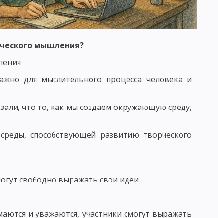
ОСПИТАНИЯ В КОЛЛЕКТИВЕ И ЧЕРЕЗ КОЛЛЕКТИВ
ТИМИЗАЦИИ ВОСПИТАТЕЛЬНОГО ПРОЦЕССА
рческого мышления?
ления
ЬНОСТИ И АКТИВНОСТИ ВОСПИТАННИКОВ
важно для мыслительного процесса человека и
ИТАНИЕ
али, что то, как мы создаем окружающую среду,
АПРАВЛЕНИЯ НАЦИОНАЛЬНОГО ВОСПИТАНИЯ
среды, способствующей развитию творческого
ОГО ВОЗДЕЙСТВИЯ
 МНЕНИЕ
САМОВОСПИТАНИЯ
огут свободно выражать свои идеи.
ОЛА - СХЕМЫ И ТАБЛИЦЫ
маются и уважаются, участники смогут выражать