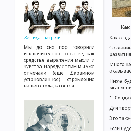
ПРИНЦИП ОБЩЕСТВЕННОЙ НАПРАВЛЕННОСТИ, СВЯЗИ С ЖИЗН
ПРИНЦИП СУБЪЕКТ-СУБЪЕКТНЫЙ ХАРАКТЕР ВОСПИТАТЕЛЬНЫ
ПРИНЦИП НАСТУПАТЕЛЬНОСТИ И АКТИВНОСТИ, СИСТЕМНОСТИ
Как
ПРИНЦИП ГУМАНИЗМА И ДЕМОКРАТИЗМА, ВЫСОКОЙ ТРЕБОВА
Как созд
Жестикуляция речи
Мы до сих пор говорили
ПРИНЦИПЫ, КАСАЮЩИЕСЯ СУБЪЕКТОВ ВОСПИТАНИЯ И МЕТОДИ
Создани
исключительно о слове, как
развития
СОДЕРЖАНИЕ ВОСПИТАНИЯ КАК ПЕДАГОГИЧЕСКАЯ ПРОБЛЕМА
средстве выражения мысли и
Многочис
чувства. Наряду с этим мы уже
ОСНОВНАЯ ЦЕЛЬ И ЗАДАЧИ НАЦИОНАЛЬНОГО ВОСПИТАНИЯ
оказывае
отмечали (ещё Дарвином
установленное) стремление
Ниже бу
ПОНЯТИЕ О МЕТОДАХ ВОСПИТАНИЯ
КЛАССИФИКАЦИЯ МЕТ
нашего тела, в состоя.....
мышления
ПЕДАГОГИЧЕСКАЯ ХАРАКТЕРИСТИКА СОЦИАЛЬНОЙ СРЕДЫ
1. Созд
ОСНОВНЫЕ ВОСПИТАТЕЛЬНЫЕ ФУНКЦИИ УЧЕБНОЙ СРЕДЫ
Для твор
ЭТАПЫ И ПРИНЦИПЫ САМОВОСПИТАНИЯ
МЕТОДЫ САМОВО
Это такж
Если буд
ОСНОВЫ ПЕДАГОГИЧЕСКОГО МАСТЕРСТВА
РАЗМЕЩЕНИЕ РЕ