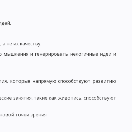
ВАНИЯ УЧЕНИЧЕСКИХ КОЛЛЕКТИВОВ
идей.
 И ФУНКЦИИ ПЕДАГОГА
РСТВА
а не их качеству.
о мышления и генерировать нелогичные идеи и
Ь
СТЬ, ПЕДАГОГИЧЕСКОЕ ОБЩЕНИЕ
ятия, которые напрямую способствуют развитию
ГО ОБЩЕНИЯ
ВОРЧЕСКОГО МЫШЛЕНИЯ
еские занятия, такие как живопись, способствуют
 новой точки зрения.
КИ: ДИСТЕРВЕГ И ДЬЮИ