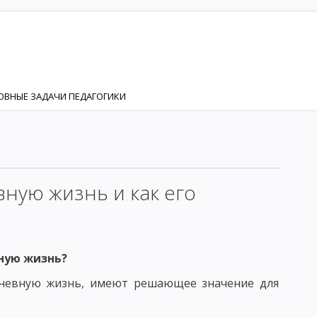
НОВНЫЕ ЗАДАЧИ ПЕДАГОГИКИ
ИЯ
НОСТИ
Я И РАЗВИТИЯ ЛИЧНОСТИ
вную жизнь и как его
ИЗАЦИЯ
КТОР ФОРМИРОВАНИЯ ЛИЧНОСТИ
ную жизнь?
дневную жизнь, имеют решающее значение для
ЕНКА
ЛИЧНОСТЬ И ИНДИВИДУАЛЬНОСТЬ