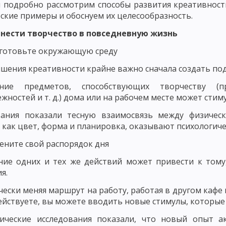
 подробно рассмотрим способы развития креативнос
ОСТИ РАЗВИТИЯ ЛИЧНОСТИ
ские примеры и обоснуем их целесообразность.
ИЗАЦИЯ РАЗВИТИЯ ЛИЧНОСТИ И ЕЕ КРИТЕРИИ
МЕТОДОЛОГИЯ ПЕД
внести творчество в повседневную жизнь
ССЛЕДОВАНИЯ В ПЕДАГОГИКЕ
МОДЕЛИ ИССЛЕДОВАНИЯ В ПЕДАГОГИ
готовьте окружающую среду
ЧЕСКОГО ИССЛЕДОВАНИЯ
ВЫБОР ИССЛЕДОВАТЕЛЬСКОЙ ПРОБЛЕМЫ И
шения креативности крайне важно сначала создать по
ОВАННОСТИ СОДЕРЖАНИЯ
ПРАКСЕОЛОГИЧЕСКИЙ АНАЛИЗ
ние предметов, способствующих творчеству (пр
жностей и т. д.) дома или на рабочем месте может сти
КИХ ИССЛЕДОВАНИЯХ
ОПРЕДЕЛЕНИЕ ПАРАМЕТРОВ ВЕРИФИКАЦИИ Ф
вания показали тесную взаимосвязь между физичес
 как цвет, форма и планировка, оказывают психологиче
ЭТАПЫ ПЕДАГОГИЧЕСКОГО ИССЛЕДОВАНИЯ
СБОР РЕЗУЛЬТАТОВ
ените свой распорядок дня
МЕТОДЫ ПЕДАГОГИЧЕСКОГО ИССЛЕДОВАНИЯ: ЭКСПЕРИМЕНТ
ие одних и тех же действий может привести к тому
В – БЕСЕДА
МЕТОДЫ ПЕДАГОГИЧЕСКОГО ИССЛЕДОВАНИЯ: ИНТЕРВ
я.
ОС
ПРАВИЛА ФОРМУЛИРОВКИ ВОПРОСОВ АНКЕТЫ
ЭТАПЫ ПРОЦ
ески меняя маршрут на работу, работая в другом кафе
йствуете, вы можете вводить новые стимулы, которые 
ВИДЫ ТЕСТОВ В ПЕДАГОГИКЕ
ПЕДАГОГИЧЕСКИЙ ПРОЦЕСС И ЕГО
гические исследования показали, что новый опыт 