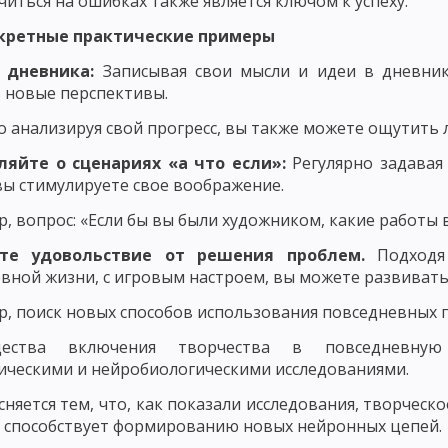
читься на ошибках также является ключом к успеху.
ЛЕМНОГО ОБУЧЕНИЯ
РАЗВИВАЮЩЕЕ ОБУЧЕНИЕ
ТЕХНОЛОГИЯ О
кретные практические примеры
ЧЕСКИЕ КОНЦЕПЦИИ ПЕДАГОГИКИ
ВАЛЬДОРФСКАЯ ПЕДАГОГИКА И П
 дневника:
Записывая свои мысли и идеи в дневник
 новые перспективы.
ЧЕБНОГО ПРОЦЕССА
ЗАКОНОМЕРНОСТИ УЧЕБНОГО ПРОЦЕССА И ИХ
о анализируя свой прогресс, вы также можете ощутить 
УЧЕБНОГО ПРОЦЕССА
СОЦИОЛОГИЧЕСКИЕ И ОРГАНИЗАЦИОННЫЕ З
яйте о сценариях «а что если»:
Регулярно задавая
, вы стимулируете свое воображение.
ЦИПЫ ОБУЧЕНИЯ, КОТОРЫЕ КАСАЮТСЯ ВСЕХ КОМПОНЕНТОВ ДИДАКТИЧ
, вопрос: «Если бы вы были художником, какие работы 
И ПОСЛЕДОВАТЕЛЬНОСТИ ОБУЧЕНИЯ
ПРИНЦИП ГУМАНИЗАЦИИ И Г
йте удовольствие от решения проблем.
Подходя
ИЗАЦИИ В ОБУЧЕНИИ
ПРИНЦИП ДОСТУПНОСТИ И ДОХОДЧИВОСТИ
вной жизни, с игровым настроем, вы можете развиват
ЛЬНОГО СОЧЕТАНИЯ КОЛЛЕКТИВНЫХ И ИНДИВИДУАЛЬНЫХ ФОРМ И СП
, поиск новых способов использования повседневных 
ОСТИ УЧАЩИХСЯ
ПРИНЦИП АКТИВНОСТИ, СОЗНАТЕЛЬНОСТИ И СА
щества включения творчества в повседневную
ическими и нейробиологическими исследованиями.
АВЫКОВ И УМЕНИЙ
ПОНЯТИЕ О МЕТОДАХ ОБУЧЕНИЯ
СОСТАВНЫ
сняется тем, что, как показали исследования, творчес
и способствует формированию новых нейронных цепей.
ЛАССИФИКАЦИЯ МЕТОДОВ ОБУЧЕНИЯ ПО ХАРЛОМОВУ, ОНИЩУКУ И А