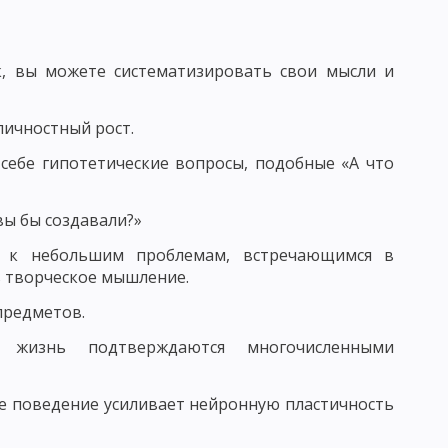
БУЧЕНИЯ
ПЕДАГОГИКА СОТРУДНИЧЕСТВА
ЕДАГОГИКА ПЕТЕРСОНА
, вы можете систематизировать свои мысли и
 КЛАССИФИКАЦИЯ
личностный рост.
АКОНОМЕРНОСТИ УЧЕБНОГО ПРОЦЕССА
 себе гипотетические вопросы, подобные «А что
ЕСКОГО ПРОЦЕССА
вы бы создавали?»
УМАНИТАРИЗАЦИИ ОБУЧЕНИЯ
 к небольшим проблемам, встречающимся в
 ПРЕПОДАВАНИЯ
ь творческое мышление.
ОСОБОВ УЧЕБНОЙ РАБОТЫ
предметов.
МОСТОЯТЕЛЬНОСТИ УЧАЩИХСЯ
 жизнь подтверждаются многочисленными
Е ЧАСТИ МЕТОДА ОБУЧЕНИЯ
кое поведение усиливает нейронную пластичность
ЛЕКСЮКУ
ОТБОР МЕТОДОВ ОБУЧЕНИЯ