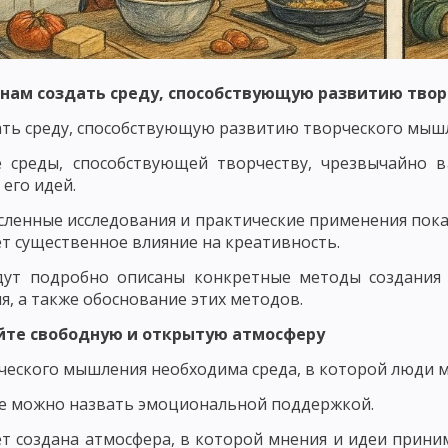
ЬЮ В ВОСПИТАНИИ
ПРИНЦИП ВОСПИТАНИЯ В ТРУДЕ
ПРИНЦИП В
Х ВЗАИМООТНОШЕНИЙ
 И КОНКРЕТНОСТИ ВОСПИТАТЕЛЬНЫХ МЕРОПРИЯТИЙ
ПРИНЦИП ОП
 нам создать среду, способствующую развитию тво
ТЕЛЬНОСТЬЮ И УВАЖЕНИЕМ К ЛИЧНОСТИ ВОСПИТАННИКА
ать среду, способствующую развитию творческого мыш
КИ ИХ ДЕЯТЕЛЬНОСТИ
ПРИНЦИП СОЗНАТЕЛЬНОСТИ, САМОДЕЯТЕЛ
е среды, способствующей творчеству, чрезвычайно 
 его идей.
ОСНОВНЫЕ НАПРАВЛЕНИЯ ВОСПИТАНИЯ
НАЦИОНАЛЬНОЕ ВОСП
ленные исследования и практические применения показ
ОБЩИЕ ПРИНЦИПЫ НАЦИОНАЛЬНОГО ВОСПИТАНИЯ
ОСНОВНЫЕ Н
т существенное влияние на креативность.
дут подробно описаны конкретные методы создания 
ОДОВ ВОСПИТАНИЯ
МЕТОДЫ НЕПОСРЕДСТВЕННОГО ВОСПИТАТЕЛЬН
, а также обоснование этих методов.
ВОСПИТАТЕЛЬНЫЕ ФУНКЦИИ СОЦИАЛЬНОЙ СРЕДЫ
ОБЩЕСТВЕННОЕ
айте свободную и открытую атмосферу
МЕХАНИЗМ ВОЗДЕЙСТВИЯ КОЛЛЕКТИВА НА ЛИЧНОСТЬ
СУЩНОСТЬ 
ческого мышления необходима среда, в которой люди м
СПИТАНИЯ
САМООЦЕНКА И САМОНАБЛЮДЕНИЕ
НАЧАЛЬНАЯ ШК
е можно назвать эмоциональной поддержкой.
ет создана атмосфера, в которой мнения и идеи прини
КЛАМНЫХ МАТЕРИАЛОВ НА САЙТЕ ПЕДАГОГИКА.ОРГ