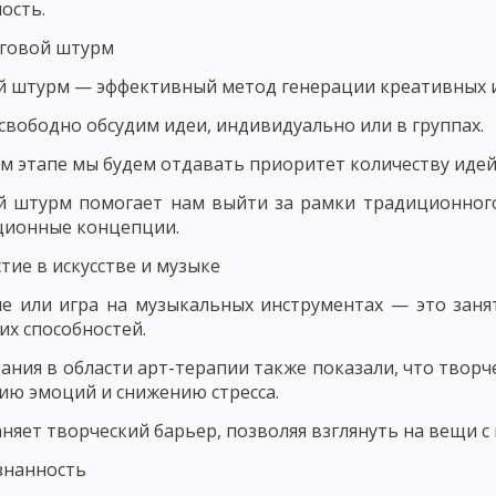
НОВНЫЕ КОМПОНЕНТЫ ПЕДАГОГИЧЕСКОГО ПРОЦЕССА
ость.
ЕРНОСТИ ФОРМИРОВАНИЯ ЛИЧНОСТИ
ЗАКОНОМЕРНОСТИ ФОРМИРО
говой штурм
 штурм — эффективный метод генерации креативных 
СКОГО ПРОЦЕССА
СОДЕРЖАНИЕ ПЕДАГОГИЧЕСКОЙ ДЕЯТЕЛЬНОСТИ
свободно обсудим идеи, индивидуально или в группах.
 МАСТЕРСТВО И ЕГО ЭЛЕМЕНТЫ
УРОВНИ ПЕДАГОГИЧЕСКОГО МАСТЕ
м этапе мы будем отдавать приоритет количеству идей, 
ГИЧЕСКИЙ ОПЫТ, ПРОФЕССИОНАЛЬНАЯ КОМПЕТЕНТНОСТЬ ПЕДАГОГА
й штурм помогает нам выйти за рамки традиционног
ДАГОГИЧЕСКАЯ ТЕХНИКА: РЕЧЬ ПЕДАГОГА, УМЕНИЕ ПЕДАГОГА УПРАВЛЯТ
ционные концепции.
тие в искусстве и музыке
ОБНОСТИ
ОСНОВНЫЕ ТРЕБОВАНИЯ К УЧИТЕЛЮ: КОММУНИКАБЕЛЬНО
е или игра на музыкальных инструментах — это зан
СИОНАЛЬНО-ПЕДАГОГИЧЕСКОГО ОБЩЕНИЯ
СТИЛИ ПЕДАГОГИЧЕСКО
их способностей.
ПЕДАГОГИЧЕСКОЕ ТВОРЧЕСТВО
ХАРАКТЕРИСТИКИ И СВОЙСТВА Т
ания в области арт-терапии также показали, что творч
ю эмоций и снижению стресса.
ПЕДАГОГИЧЕСКОГО МАСТЕРСТВА
ИСТОРИЯ РАЗВИТИЯ ДИДАКТИКИ
аняет творческий барьер, позволяя взглянуть на вещи с
 ПЕДАГОГИЧЕСКАЯ СИСТЕМА УШИНСКОГО
знанность
НОВИЧ, Н. ПИРОГОВ И Б. ГРИНЧЕНКО
ИСТОРИЯ РАЗВИТИЯ ДИДАКТИ