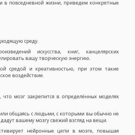
ти в повседневной жизни, приведем конкретные
АГОГИЧЕСКОГО ИССЛЕДОВАНИЯ
КЕ. ФУНКЦИИ ПЕДАГОГИЧЕСКИХ ИССЛЕДОВАНИЙ
 ОПРЕДЕЛЕНИЕ ЦЕЛИ ИССЛЕДОВАНИЯ В ПЕДАГОГИКЕ
дходящую среду.
оизведений искусства, книг, канцелярских
мулировать вашу творческую энергию.
ОРМУЛИРОВАННЫХ ГИПОТЕЗ В ПЕДАГОГИКЕ
кой средой и креативностью, при этом такие
ское воздействие.
 ИССЛЕДОВАНИЯ И ИХ ПРЕДВАРИТЕЛЬНЫЙ ОТБОР
, что мозг закрепится в определённых моделях
ЬЮ
ЕДУРЫ ОПРОСА
 или общаясь с людьми, с которыми вы обычно не
дадут вашему мозгу свежий взгляд на вещи.
 ОБЩАЯ ХАРАКТЕРИСТИКА
активирует нейронные цепи в мозге, повышая