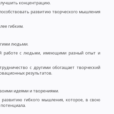
 улучшить концентрацию.
ЧЕСКАЯ КАТЕГОРИЯ
ПОНЯТИЕ ПРОЦЕСС ОБУЧЕНИЯ
способствовать развитию творческого мышления
лее гибким.
Й СИСТЕМЫ ОБРАЗОВАНИЯ И ЗАДАЧИ ДИДАКТИКИ
НОГО ПРОЦЕССА
угими людьми.
ой работе с людьми, имеющими разный опыт и
отрудничество с другими обогащает творческий
Я УЧЕБНОГО ПРОЦЕССА
овационных результатов.
СИСТЕМЫ И.Ф. ГЕРБАРТА И ДЖ. ДЬЮИ
своими идеями и творениями.
м развитию гибкого мышления, которое, в свою
 потенциала.
НЫХ ДЕЙСТВИЙ
ПРОБЛЕМНОЕ ОБУЧЕНИЕ