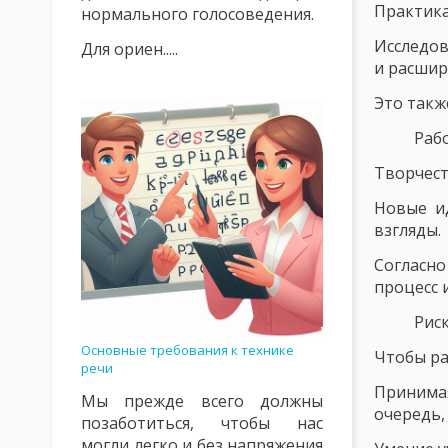
Практика
нормального голосоведения.
ИСТОРИЯ РАЗВИТИЯ ДИДАКТИКИ В 20 ВЕКЕ
ОБЪЕКТ И ПРЕ
Исследов
Для ориен.....
и расшир
ПРЕПОДАВАНИЯ И ОБУЧЕНИЯ КАК КАТЕГОРИИ ДИДАКТИКИ
Это такж
УЧЕБНЫЙ ПЛАН, УЧЕБНАЯ ПРОГРАММА, УЧЕБНАЯ ДИСЦИПЛИНА
Раб
ОБЩАЯ ДИДАКТИКА И ЕЕ СОВРЕМЕННЫЕ ПРОБЛЕМЫ
ОСНОВ
Творчест
МОДЕЛЬ ОБРАЗОВАТЕЛЬНОГО ПРОЦЕССА
СТРУКТУРА УЧЕ
Новые и
взгляды.
СТИМУЛИРУЮЩЕЕ-МОТИВАЦИОННЫЙ КОМПОНЕНТ УЧЕБНОГО 
Согласно
ОЦЕНОЧНОСТНО-РЕЗУЛЬТАТИВНЫЙ КОМПОНЕНТ УЧЕБНОГО П
процесс 
СУЩНОСТЬ ДИДАКТИЧЕСКОГО ПРОЦЕССА СИСТЕМЫ ОБУЧЕНИЯ
Рис
Основные требования к технике
ВОСПИТАТЕЛЬНАЯ И РАЗВИВАЮЩАЯ ФУНКЦИЯ УЧЕБНОГО ПРО
Чтобы ра
речи
Принимая
СОВРЕМЕННЫЕ ДИДАКТИЧЕСКИЕ СИСТЕМЫ
ПРОГРАММИРУЕ
Мы прежде всего должны
очередь,
позаботиться, чтобы нас
РАЗВЕТВЛЕННОЕ И СМЕШАННОЕ ПРОГРАММИРОВАНИЕ. МОДУЛ
могли легко и без напряжения