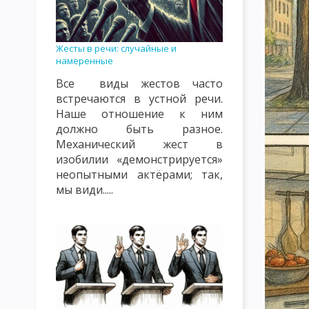
КЛАССИФИКАЦИЯ УРОКОВ. ТИПЫ УРОКОВ. ВИДЫ УРОКОВ
К
ВИДЫ, ФОРМЫ И МЕТОДЫ КОНТРОЛЯ И ОЦЕНКИ ПОДГОТОВЛЕ
Жесты в речи: случайные и
намеренные
СОДЕРЖАНИЕ ПЕДАГОГИЧЕСКОГО ПОНЯТИЯ «ВОСПИТАНИЕ» К
Все виды жестов часто
ОБЪЕКТЫ ВОСПИТАТЕЛЬНОГО ВОЗДЕЙСТВИЯ: СОЗНАНИЕ, ПОДС
встречаются в устной речи.
Наше отношение к ним
ТЕОРИЯ ВОСПИТАНИЯ КАК НАУЧНАЯ И УЧЕБНАЯ ДИСЦИПЛИНА
должно быть разное.
Механический жест в
ФУНКЦИИ ТЕОРИИ ВОСПИТАНИЯ
СУТЬ ПРОЦЕССА ВОСПИТ
изобилии «демонстрируется»
КЛАССИФИКАЦИЯ МЕТОДОВ ВОСПИТАНИЯ. ВОСПИТАННИКИ КАК
неопытными актёрами; так,
мы види.....
ЦЕЛЬ И ЭМОЦИОНАЛЬНО-МОТИВАЦИОННЫЙ КОМПОНЕНТ ВОС
КОНТРОЛЬНО-РЕГУЛИРОВОЧНЫЙ КОМПОНЕНТ УЧЕБНОГО ПРО
ЗАКОНЫ ВОСПИТАНИЯ И ИХ ХАРАКТЕРИСТИКА
ЗАКОНОМЕР
ХАРАКТЕРИСТИКА ПРИНЦИПОВ ВОСПИТАНИЯ
КЛАССИФИКА