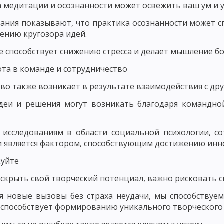
 медитации и осознанности может освежить ваш ум и
ДМЕТ СОВРЕМЕННОЙ ДИДАКТИКИ
ПОНЯТИЕ ОБУЧЕНИЯ КАК ДИДАКТИ
ания показывают, что практика осознанности может 
ению кругозора идей.
ПОНЯТИЕ ОБРАЗОВАНИЕ КАК КАТЕГОРИЯ ДИДАКТИКИ
е способствует снижению стресса и делает мышление бо
, УЧЕБНИК И РУКОВОДСТВО
ОСНОВНЫЕ ТЕНДЕНЦИИ НАЦИОНАЛЬНО
ота в команде и сотрудничество
НЫЕ ПРИЗНАКИ УЧЕБНОГО ПРОЦЕССА
ОСНОВНЫЕ КРИТЕРИИ УЧЕБ
во также возникает в результате взаимодействия с др
БНОГО ПРОЦЕССА. ЦЕЛЕВОЙ КОМПОНЕНТ УЧЕБНОГО ПРОЦЕССА
деи и решения могут возникать благодаря командн
ПРОЦЕССА
СОДЕРЖАТЕЛЬНЫЙ КОМПОНЕНТ УЧЕБНОГО ПРОЦЕССА
 исследованиям в области социальной психологии, с
РОЦЕССА
ФОРМИРОВАНИЕ ЗНАНИЙ И НАВЫКОВ КАК СОСТАВЛЯЮЩА
и является фактором, способствующим достижению инн
ОБРАЗОВАТЕЛЬНАЯ ФУНКЦИЯ УЧЕБНОГО ПРОЦЕССА
куйте
ЦЕССА
ФУНКЦИЯ САМОСОВЕРШЕНСТВОВАНИЯ
ДИДАКТИЧЕСКИЕ 
скрыть свой творческий потенциал, важно рисковать 
 новые вызовы без страха неудачи, мы способствуе
МАЯ КОНЦЕПЦИЯ ОБУЧЕНИЯ. ЛИНЕЙНОЕ ПРОГРАММИРОВАНИЕ
 способствует формированию уникального творческого
ЬНОЕ ОБУЧЕНИЕ
ТЕОРИЯ ПОЭТАПНОГО ФОРМИРОВАНИЯ УМСТВЕН