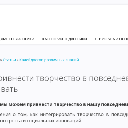
ЕДМЕТ ПЕДАГОГИКИ
КАТЕГОРИИ ПЕДАГОГИКИ
СТРУКТУРА И ОС
ПЕДАГОГИКИ
ЦЕЛЬ ВОСПИТАНИЯ В ОБЩЕСТВЕ
ИДЕАЛ ВОСПИТАН
»
Статьи
»
Калейдоскоп различных знаний
Й И ПЕДАГОГИЧЕСКОЙ НАУК
ОСНОВНЫЕ ПСИХИЧЕСКИЕ ЧЕРТЫ ЛИЧ
ФОРМИРОВАНИЕ ЛИЧНОСТИ
ОСНОВНЫЕ ФАКТОРЫ ФОРМИРОВАНИ
ривнести творчество в повседне
ЦИАЛЬНЫЙ ФАКТОР ФОРМИРОВАНИЯ ЛИЧНОСТИ – ПОНЯТИЕ СОЦИАЛ
ивать
ИИ
ОСНОВНЫЕ ПРИНЦИПЫ СОЦИАЛИЗАЦИИ. ВОСПИТАНИЕ КАК ФА
 мы можем привнести творчество в нашу повседнев
ЧНОСТНО ОРИЕНТИРОВАННОЕ ВОСПИТАНИЕ В РАЗВИТИИ ЛИЧНОСТИ
ения о том, как интегрировать творчество в повсе
Ы ДЕЯТЕЛЬНОСТИ ЧЕЛОВЕКА
ОСНОВНЫЕ ВИДЫ ДЕЯТЕЛЬНОСТИ РЕБ
ого роста и социальных инноваций.