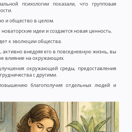
альной психологии показали, что групповая
ЕНИЯ И УСЛОВИЯ ЕГО ЭФФЕКТИВНОСТИ
ости.
но и общество в целом.
ЖНЕНИЯ
новаторские идеи и создается новая ценность.
дет к эволюции общества.
и, активно внедряя его в повседневную жизнь, вы
И УЧЕБНО-ПОЗНАВАТЕЛЬНОЙ ДЕЯТЕЛЬНОСТИ
ное влияние на окружающих.
улучшения окружающей среды, предоставления
трудничества с другими.
НАЛИЗА
 повышению благополучия отдельных людей и
ОД ПОСЛЕДОВАТЕЛЬНЫХ СИТУАЦИЙ
ННЫЕ СЕМИНАРСКИЕ ЗАНЯТИЯ
ВИДЫ ОРГАНИЗАЦИОННЫХ ФОРМ ОБУЧЕНИЯ
СКИЕ ТРЕБОВАНИЯ К УРОКУ