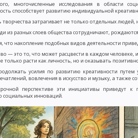
ого, многочисленные исследования в области соци
ЧЕНИЯ: РАССКАЗ
СЛОВЕСНЫЕ МЕТОДЫ ОБУЧЕНИЯ: МЕТОД ОБЪЯСН
ость способствует развитию индивидуальной креативн
СЕМИНАРСКОЕ ЗАНЯТИЕ КАК МЕТОД ОБУЧЕНИЯ
 творчества затрагивает не только отдельных людей, 
 И ДЕМОНСТРИРОВАНИЕ
ПРАКТИЧЕСКИЕ МЕТОДЫ ОБУЧЕНИЯ: УПРА
ди из разных слоев общества сотрудничают, рождаются 
ПРАКТИЧЕСКИЕ РАБОТЫ, ИНСТРУКТАЖ
я, что накопление подобных видов деятельности приве
во — это то, что может расцвести в каждом человеке, 
ОЯТЕЛЬНАЯ РАБОТА УЧАЩИХСЯ
ПОНЯТИЕ О МЕТОДАХ АКТИВИЗАЦИ
е только расти как личность, но и оказывать позитив
ИГРОВЫЕ МЕТОДЫ ОБУЧЕНИЯ. ДЕЛОВЫЕ ИГРЫ
родолжать усилия по развитию креативности путем 
ечатлений, вовлечения в искусство и музыку, а также со
НКРЕТНОЙ СИТУАЦИИ
РЕШЕНИЕ СИТУАЦИОННЫХ ЗАДАЧ – МЕТОД А
срочной перспективе эти инициативы приведут к
ДЕНТОВ, МЕТОД КОНФЛИКТОВ, МЕТОД «ЛАБИРИНТА ДЕЙСТВИЙ», МЕТ
 социальных инноваций.
ОЛА В ОБУЧЕНИИ
ЛЕКЦИОННЫЙ МЕТОД ОБУЧЕНИЯ
НЕТРАДИЦИО
МЕТОДЫ ОБУЧЕНИЯ
ПОНЯТИЕ О ФОРМАХ ОРГАНИЗАЦИИ ОБУЧЕНИЯ
ТИПЫ И СТРУКТУРА
ВОСПИТАТЕЛЬНЫЕ, РАЗВИВАЮЩИЕ И ДИДАКТИЧЕ