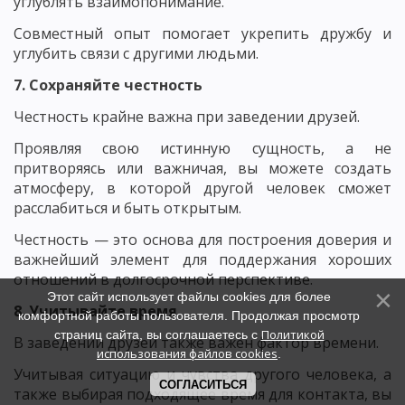
углублять взаимопонимание.
Совместный опыт помогает укрепить дружбу и
углубить связи с другими людьми.
7. Сохраняйте честность
Честность крайне важна при заведении друзей.
Проявляя свою истинную сущность, а не
притворяясь или важничая, вы можете создать
атмосферу, в которой другой человек сможет
расслабиться и быть открытым.
Честность — это основа для построения доверия и
важнейший элемент для поддержания хороших
отношений в долгосрочной перспективе.
Этот сайт использует файлы cookies для более
8. Учитывайте время
комфортной работы пользователя. Продолжая просмотр
Политикой
страниц сайта, вы соглашаетесь с
В заведении друзей также важен фактор времени.
использования файлов cookies
.
Учитывая ситуацию и чувства другого человека, а
СОГЛАСИТЬСЯ
также выбирая подходящее время для контакта, вы