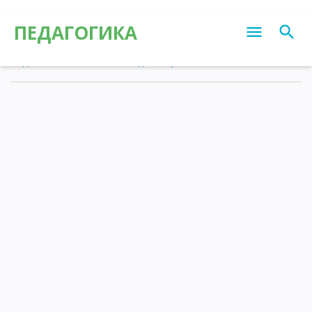
ПЕДАГОГИКА
Педагогика
»
Статьи
»
Калейдоскоп различных знаний