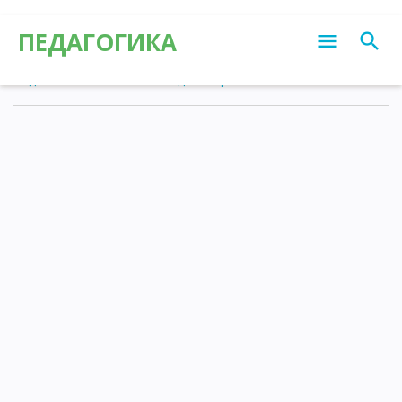
ПЕДАГОГИКА
Педагогика
»
Статьи
»
Калейдоскоп различных знаний