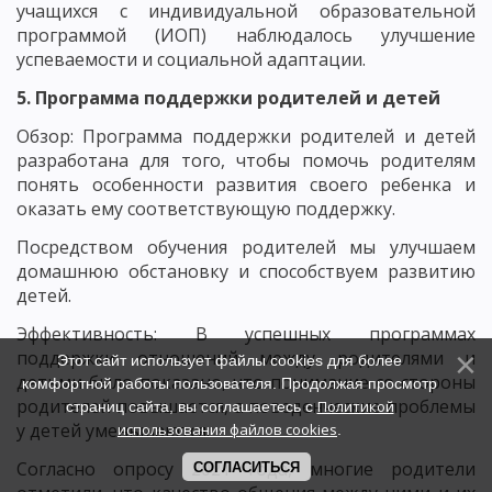
учащихся с индивидуальной образовательной
программой (ИОП) наблюдалось улучшение
успеваемости и социальной адаптации.
5. Программа поддержки родителей и детей
Обзор: Программа поддержки родителей и детей
разработана для того, чтобы помочь родителям
понять особенности развития своего ребенка и
оказать ему соответствующую поддержку.
Посредством обучения родителей мы улучшаем
домашнюю обстановку и способствуем развитию
детей.
Эффективность: В успешных программах
поддержки отношений между родителями и
Этот сайт использует файлы cookies для более
детьми было показано, что понимание со стороны
комфортной работы пользователя. Продолжая просмотр
родителей повышается, а поведенческие проблемы
Политикой
страниц сайта, вы соглашаетесь с
у детей уменьшаются.
использования файлов cookies
.
Согласно опросу 2021 года, многие родители
СОГЛАСИТЬСЯ