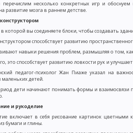
 перечислим несколько конкретных игр и обоснуем 
ЧЕНИЯ: РАССКАЗ
СЛОВЕСНЫЕ МЕТОДЫ ОБУЧЕНИЯ: МЕТОД ОБЪЯСН
на развитие мозга в раннем детстве.
СЕМИНАРСКОЕ ЗАНЯТИЕ КАК МЕТОД ОБУЧЕНИЯ
с конструктором
 И ДЕМОНСТРИРОВАНИЕ
ПРАКТИЧЕСКИЕ МЕТОДЫ ОБУЧЕНИЯ: УПРА
, в которой вы соединяете блоки, чтобы создавать здани
ПРАКТИЧЕСКИЕ РАБОТЫ, ИНСТРУКТАЖ
онструктором способствует развитию пространственног
вивают навыки решения проблем, размышляя о том, как
ОЯТЕЛЬНАЯ РАБОТА УЧАЩИХСЯ
ПОНЯТИЕ О МЕТОДАХ АКТИВИЗАЦИ
го, это способствует развитию ловкости рук и улучшае
ИГРОВЫЕ МЕТОДЫ ОБУЧЕНИЯ. ДЕЛОВЫЕ ИГРЫ
нский педагог-психолог Жан Пиаже указал на важно
НКРЕТНОЙ СИТУАЦИИ
РЕШЕНИЕ СИТУАЦИОННЫХ ЗАДАЧ – МЕТОД А
 маленьких детей.
ДЕНТОВ, МЕТОД КОНФЛИКТОВ, МЕТОД «ЛАБИРИНТА ДЕЙСТВИЙ», МЕТ
ериод дети начинают понимать формы и взаимосвязи пр
.
ОЛА В ОБУЧЕНИИ
ЛЕКЦИОННЫЙ МЕТОД ОБУЧЕНИЯ
НЕТРАДИЦИО
ание и рукоделие
МЕТОДЫ ОБУЧЕНИЯ
ПОНЯТИЕ О ФОРМАХ ОРГАНИЗАЦИИ ОБУЧЕНИЯ
тие включает в себя рисование картинок цветными 
из бумаги и глины.
ТИПЫ И СТРУКТУРА
ВОСПИТАТЕЛЬНЫЕ, РАЗВИВАЮЩИЕ И ДИДАКТИЧЕ