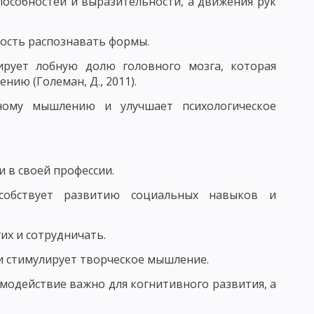
пособностей и выразительности, а движения рук
 КРИТЕРИИ ПЕДАГОГИЧЕСКОГО КОНТРОЛЯ
ность распознавать формы.
вирует лобную долю головного мозга, которая
ию (Големан, Д., 2011).
дному мышлению и улучшает психологическое
 ВОЗДЕЙСТВИЯ. ВОСПИТАТЕЛЬНЫЙ ФАКТ
УНКЦИИ ВОСПИТАТЕЛЯ
и в своей профессии.
ИТАНИЯ И ХАРАКТЕРИСТИКА ЕЕ СОСТАВЛЯЮЩИХ
собствует развитию социальных навыков и
 КОМПОНЕНТЫ ВОСПИТАТЕЛЬНОГО ПРОЦЕССА
ТАННОСТЬ, ЕЕ УРОВНИ И КРИТЕРИИ
их и сотрудничать.
и стимулирует творческое мышление.
ОМЕРНОСТИ ПРОЦЕССА ВОСПИТАНИЯ
модействие важно для когнитивного развития, а
В ВОСПИТАНИИ