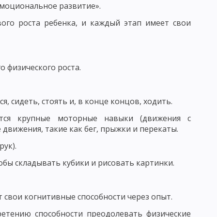
эмоциональное развитие».
ого роста ребенка, и каждый этап имеет свои
АГОГИЧЕСКОГО ИССЛЕДОВАНИЯ
КЕ. ФУНКЦИИ ПЕДАГОГИЧЕСКИХ ИССЛЕДОВАНИЙ
 ОПРЕДЕЛЕНИЕ ЦЕЛИ ИССЛЕДОВАНИЯ В ПЕДАГОГИКЕ
о физического роста.
, сидеть, стоять и, в конце концов, ходить.
ОРМУЛИРОВАННЫХ ГИПОТЕЗ В ПЕДАГОГИКЕ
тся крупные моторные навыки (движения с
 ИССЛЕДОВАНИЯ И ИХ ПРЕДВАРИТЕЛЬНЫЙ ОТБОР
 движения, такие как бег, прыжки и перекаты.
ук).
ЬЮ
обы складывать кубики и рисовать картинки.
ЕДУРЫ ОПРОСА
 свои когнитивные способности через опыт.
 ОБЩАЯ ХАРАКТЕРИСТИКА
етению способности преодолевать физические