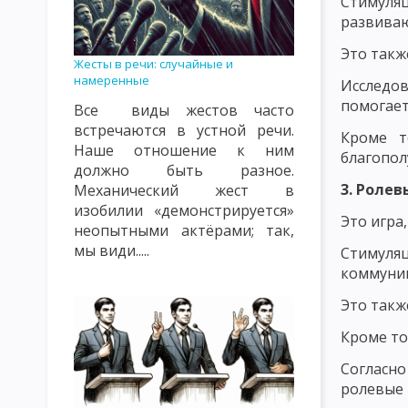
Стимуляц
КЛАССИФИКАЦИЯ УРОКОВ. ТИПЫ УРОКОВ. ВИДЫ УРОКОВ
К
развиваю
ВИДЫ, ФОРМЫ И МЕТОДЫ КОНТРОЛЯ И ОЦЕНКИ ПОДГОТОВЛЕ
Это такж
Жесты в речи: случайные и
намеренные
СОДЕРЖАНИЕ ПЕДАГОГИЧЕСКОГО ПОНЯТИЯ «ВОСПИТАНИЕ» К
Исследо
помогает
Все виды жестов часто
ОБЪЕКТЫ ВОСПИТАТЕЛЬНОГО ВОЗДЕЙСТВИЯ: СОЗНАНИЕ, ПОДС
встречаются в устной речи.
Кроме т
Наше отношение к ним
ТЕОРИЯ ВОСПИТАНИЯ КАК НАУЧНАЯ И УЧЕБНАЯ ДИСЦИПЛИНА
благопол
должно быть разное.
3. Ролев
Механический жест в
ФУНКЦИИ ТЕОРИИ ВОСПИТАНИЯ
СУТЬ ПРОЦЕССА ВОСПИТ
изобилии «демонстрируется»
Это игра
КЛАССИФИКАЦИЯ МЕТОДОВ ВОСПИТАНИЯ. ВОСПИТАННИКИ КАК
неопытными актёрами; так,
мы види.....
Стимуля
ЦЕЛЬ И ЭМОЦИОНАЛЬНО-МОТИВАЦИОННЫЙ КОМПОНЕНТ ВОС
коммуник
КОНТРОЛЬНО-РЕГУЛИРОВОЧНЫЙ КОМПОНЕНТ УЧЕБНОГО ПРО
Это такж
Кроме то
ЗАКОНЫ ВОСПИТАНИЯ И ИХ ХАРАКТЕРИСТИКА
ЗАКОНОМЕР
Согласно
ХАРАКТЕРИСТИКА ПРИНЦИПОВ ВОСПИТАНИЯ
КЛАССИФИКА
ролевые 