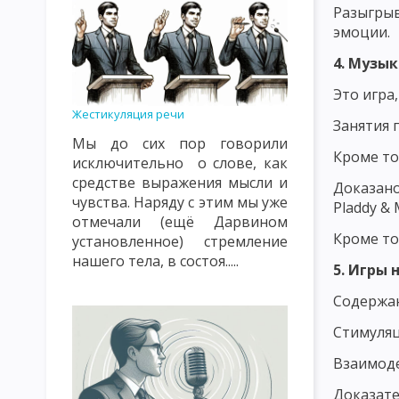
ПРИНЦИП ОБЩЕСТВЕННОЙ НАПРАВЛЕННОСТИ, СВЯЗИ С ЖИЗН
Разыгрыв
эмоции.
ПРИНЦИП СУБЪЕКТ-СУБЪЕКТНЫЙ ХАРАКТЕР ВОСПИТАТЕЛЬНЫ
4. Музык
ПРИНЦИП НАСТУПАТЕЛЬНОСТИ И АКТИВНОСТИ, СИСТЕМНОСТИ
Это игра
ПРИНЦИП ГУМАНИЗМА И ДЕМОКРАТИЗМА, ВЫСОКОЙ ТРЕБОВА
Жестикуляция речи
Занятия 
Мы до сих пор говорили
ПРИНЦИПЫ, КАСАЮЩИЕСЯ СУБЪЕКТОВ ВОСПИТАНИЯ И МЕТОДИ
Кроме то
исключительно о слове, как
СОДЕРЖАНИЕ ВОСПИТАНИЯ КАК ПЕДАГОГИЧЕСКАЯ ПРОБЛЕМА
средстве выражения мысли и
Доказано
чувства. Наряду с этим мы уже
Pladdy & 
ОСНОВНАЯ ЦЕЛЬ И ЗАДАЧИ НАЦИОНАЛЬНОГО ВОСПИТАНИЯ
отмечали (ещё Дарвином
Кроме то
установленное) стремление
ПОНЯТИЕ О МЕТОДАХ ВОСПИТАНИЯ
КЛАССИФИКАЦИЯ МЕТ
нашего тела, в состоя.....
5. Игры 
ПЕДАГОГИЧЕСКАЯ ХАРАКТЕРИСТИКА СОЦИАЛЬНОЙ СРЕДЫ
Содержан
ОСНОВНЫЕ ВОСПИТАТЕЛЬНЫЕ ФУНКЦИИ УЧЕБНОЙ СРЕДЫ
Стимуляц
ЭТАПЫ И ПРИНЦИПЫ САМОВОСПИТАНИЯ
МЕТОДЫ САМОВО
Взаимоде
ОСНОВЫ ПЕДАГОГИЧЕСКОГО МАСТЕРСТВА
РАЗМЕЩЕНИЕ РЕ
Доказате