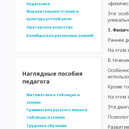
СТРУКТУРА ЛИЧНОСТИ - ПЛАТОНОВ. ОСНОВНЫЕ ЗАКОНОМЕРН
«физичес
Педагогика
Выразительное чтение и
Эти осо
ДВИЖУЩИЕ СИЛЫ РАЗВИТИЯ ЛИЧНОСТИ. ВОЗРАСТНАЯ ПЕРИОД
культура устной речи
уникальн
МЕТОДИКА ИССЛЕДОВАНИЯ ПЕДАГОГИЧЕСКИХ ПРОБЛЕМ
И
Ораторское искусство
1. Физи
Калейдоскоп различных знаний
СТРУКТУРА ИССЛЕДОВАНИЯ В ПЕДАГОГИКЕ. ЭТАПЫ ПЕДАГОГИ
Раннее д
АНАЛИЗ ЛОГИЧЕСКОЙ ОБОСНОВАННОСТИ
АНАЛИЗ ОБОСН
На этом 
В течени
ВЫДЕЛЕНИЕ И ОПРЕДЕЛЕНИЕ ПЕРЕМЕННЫХ ПРИ ПЕДАГОГИЧЕС
Особенн
ФОРМУЛИРОВКА ГИПОТЕЗ ПЕДАГОГИЧЕСКИХ ИССЛЕДОВАНИЙ
Наглядные пособия
использо
педагога
МЕТОДЫ ПЕДАГОГИЧЕСКОГО ИССЛЕДОВАНИЯ: НАБЛЮДЕНИЕ
Кроме то
МЕТОДЫ ПЕДАГОГИЧЕСКОГО ИССЛЕДОВАНИЯ: МЕТОД ВОПРОСО
Математика в таблицах и
На этом 
схемах
МЕТОДЫ ПЕДАГОГИЧЕСКОГО ИССЛЕДОВАНИЯ: АНКЕТНЫЙ ОПР
Эти двиг
Грамматика русского языка в
Психолог
таблицах и схемах
МЕТОДЫ ПЕДАГОГИЧЕСКОГО ИССЛЕДОВАНИЯ: ТЕСТИРОВАНИЕ
Трудовое обучение
Развити