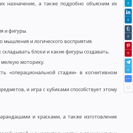
их назначение, а также подробно объясним их
0
ЕНИЯ И УСЛОВИЯ ЕГО ЭФФЕКТИВНОСТИ
0
ЖНЕНИЯ
я и фигуры.
0
о мышления и логического восприятия.
 складывать блоки и какие фигуры создавать.
И УЧЕБНО-ПОЗНАВАТЕЛЬНОЙ ДЕЯТЕЛЬНОСТИ
0
т мелкую моторику.
0
сть «операциональной стадии» в когнитивном
НАЛИЗА
ОД ПОСЛЕДОВАТЕЛЬНЫХ СИТУАЦИЙ
едметов, и игра с кубиками способствует этому
ННЫЕ СЕМИНАРСКИЕ ЗАНЯТИЯ
ВИДЫ ОРГАНИЗАЦИОННЫХ ФОРМ ОБУЧЕНИЯ
карандашами и красками, а также изготовление
СКИЕ ТРЕБОВАНИЯ К УРОКУ