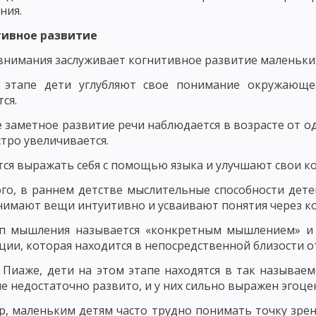
НОВНЫЕ КОМПОНЕНТЫ ПЕДАГОГИЧЕСКОГО ПРОЦЕССА
ния.
ЕРНОСТИ ФОРМИРОВАНИЯ ЛИЧНОСТИ
ЗАКОНОМЕРНОСТИ ФОРМИРО
тивное развитие
СКОГО ПРОЦЕССА
СОДЕРЖАНИЕ ПЕДАГОГИЧЕСКОЙ ДЕЯТЕЛЬНОСТИ
внимания заслуживает когнитивное развитие маленьких
 этапе дети углубляют свое понимание окружающе
 МАСТЕРСТВО И ЕГО ЭЛЕМЕНТЫ
УРОВНИ ПЕДАГОГИЧЕСКОГО МАСТЕ
ся.
ГИЧЕСКИЙ ОПЫТ, ПРОФЕССИОНАЛЬНАЯ КОМПЕТЕНТНОСТЬ ПЕДАГОГА
 заметное развитие речи наблюдается в возрасте от од
стро увеличивается.
ДАГОГИЧЕСКАЯ ТЕХНИКА: РЕЧЬ ПЕДАГОГА, УМЕНИЕ ПЕДАГОГА УПРАВЛЯТ
тся выражать себя с помощью языка и улучшают свои 
ОБНОСТИ
ОСНОВНЫЕ ТРЕБОВАНИЯ К УЧИТЕЛЮ: КОММУНИКАБЕЛЬНО
го, в раннем детстве мыслительные способности дете
СИОНАЛЬНО-ПЕДАГОГИЧЕСКОГО ОБЩЕНИЯ
СТИЛИ ПЕДАГОГИЧЕСКО
нимают вещи интуитивно и усваивают понятия через к
ПЕДАГОГИЧЕСКОЕ ТВОРЧЕСТВО
ХАРАКТЕРИСТИКИ И СВОЙСТВА Т
ап мышления называется «конкретным мышлением» и 
ии, которая находится в непосредственной близости от
ПЕДАГОГИЧЕСКОГО МАСТЕРСТВА
ИСТОРИЯ РАЗВИТИЯ ДИДАКТИКИ
 Пиаже, дети на этом этапе находятся в так называе
 ПЕДАГОГИЧЕСКАЯ СИСТЕМА УШИНСКОГО
 недостаточно развито, и у них сильно выражен эгоцен
, маленьким детям часто трудно понимать точку зрени
НОВИЧ, Н. ПИРОГОВ И Б. ГРИНЧЕНКО
ИСТОРИЯ РАЗВИТИЯ ДИДАКТИ