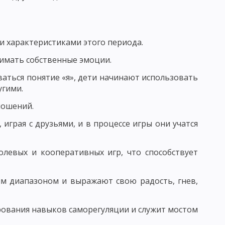
ЧЕСКАЯ КАТЕГОРИЯ
ПОНЯТИЕ ПРОЦЕСС ОБУЧЕНИЯ
 характеристиками этого периода.
Й СИСТЕМЫ ОБРАЗОВАНИЯ И ЗАДАЧИ ДИДАКТИКИ
нимать собственные эмоции.
аться понятие «я», дети начинают использовать
НОГО ПРОЦЕССА
угими.
ношений.
 играя с друзьями, и в процессе игры они учатся
Я УЧЕБНОГО ПРОЦЕССА
олевых и кооперативных игр, что способствует
СИСТЕМЫ И.Ф. ГЕРБАРТА И ДЖ. ДЬЮИ
м диапазоном и выражают свою радость, гнев,
ования навыков саморегуляции и служит мостом
НЫХ ДЕЙСТВИЙ
ПРОБЛЕМНОЕ ОБУЧЕНИЕ