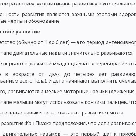
ОСТИ РАЗВИТИЯ ЛИЧНОСТИ
кое развитие», «когнитивное развитие» и «социально-
бенности развития являются важными этапами здоров
ИЗАЦИЯ РАЗВИТИЯ ЛИЧНОСТИ И ЕЕ КРИТЕРИИ
МЕТОДОЛОГИЯ ПЕД
ые черты и обоснование.
ССЛЕДОВАНИЯ В ПЕДАГОГИКЕ
МОДЕЛИ ИССЛЕДОВАНИЯ В ПЕДАГОГИ
ческое развитие
ЧЕСКОГО ИССЛЕДОВАНИЯ
ВЫБОР ИССЛЕДОВАТЕЛЬСКОЙ ПРОБЛЕМЫ И
етство (обычно от 1 до 6 лет) — это период интенсивног
ОВАННОСТИ СОДЕРЖАНИЯ
ПРАКСЕОЛОГИЧЕСКИЙ АНАЛИЗ
этапе двигательные навыки значительно развиваются.
е первого года жизни младенцы учатся переворачиваться
КИХ ИССЛЕДОВАНИЯХ
ОПРЕДЕЛЕНИЕ ПАРАМЕТРОВ ВЕРИФИКАЦИИ Ф
о в возрасте от двух до четырех лет развиваю
ЭТАПЫ ПЕДАГОГИЧЕСКОГО ИССЛЕДОВАНИЯ
СБОР РЕЗУЛЬТАТОВ
ванием всего тела), и дети начинают выполнять смелые
МЕТОДЫ ПЕДАГОГИЧЕСКОГО ИССЛЕДОВАНИЯ: ЭКСПЕРИМЕНТ
го, развиваются и мелкие моторные навыки (движения р
В – БЕСЕДА
МЕТОДЫ ПЕДАГОГИЧЕСКОГО ИССЛЕДОВАНИЯ: ИНТЕРВ
этапе малыши могут использовать кончики пальцев, чт
ОС
ПРАВИЛА ФОРМУЛИРОВКИ ВОПРОСОВ АНКЕТЫ
ЭТАПЫ ПРОЦ
ательные навыки тесно связаны с развитием мозга.
 развития Жан Пиаже предположил, что дети развивают
ВИДЫ ТЕСТОВ В ПЕДАГОГИКЕ
ПЕДАГОГИЧЕСКИЙ ПРОЦЕСС И ЕГО
е двигательных навыков — это первый шаг к приобр