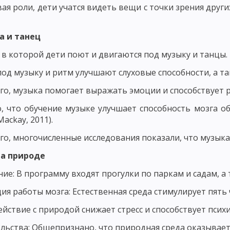
ЬЮ В ВОСПИТАНИИ
ПРИНЦИП ВОСПИТАНИЯ В ТРУДЕ
ПРИНЦИП В
ая роли, дети учатся видеть вещи с точки зрения дру
Х ВЗАИМООТНОШЕНИЙ
а и танец
 И КОНКРЕТНОСТИ ВОСПИТАТЕЛЬНЫХ МЕРОПРИЯТИЙ
ПРИНЦИП ОП
, в которой дети поют и двигаются под музыку и танцы.
ТЕЛЬНОСТЬЮ И УВАЖЕНИЕМ К ЛИЧНОСТИ ВОСПИТАННИКА
под музыку и ритм улучшают слуховые способности, а 
КИ ИХ ДЕЯТЕЛЬНОСТИ
ПРИНЦИП СОЗНАТЕЛЬНОСТИ, САМОДЕЯТЕЛ
го, музыка помогает выражать эмоции и способствует
ОСНОВНЫЕ НАПРАВЛЕНИЯ ВОСПИТАНИЯ
НАЦИОНАЛЬНОЕ ВОСП
, что обучение музыке улучшает способность мозга о
Mackay, 2011).
ОБЩИЕ ПРИНЦИПЫ НАЦИОНАЛЬНОГО ВОСПИТАНИЯ
ОСНОВНЫЕ Н
го, многочисленные исследования показали, что музык
ОДОВ ВОСПИТАНИЯ
МЕТОДЫ НЕПОСРЕДСТВЕННОГО ВОСПИТАТЕЛЬН
на природе
ВОСПИТАТЕЛЬНЫЕ ФУНКЦИИ СОЦИАЛЬНОЙ СРЕДЫ
ОБЩЕСТВЕННОЕ
ие: В программу входят прогулки по паркам и садам, а
МЕХАНИЗМ ВОЗДЕЙСТВИЯ КОЛЛЕКТИВА НА ЛИЧНОСТЬ
СУЩНОСТЬ 
ия работы мозга: Естественная среда стимулирует пять
СПИТАНИЯ
САМООЦЕНКА И САМОНАБЛЮДЕНИЕ
НАЧАЛЬНАЯ ШК
йствие с природой снижает стресс и способствует псих
КЛАМНЫХ МАТЕРИАЛОВ НА САЙТЕ ПЕДАГОГИКА.ОРГ
льства: Общепризнано, что природная среда оказывает