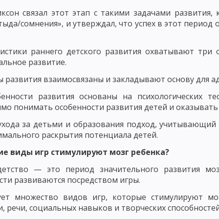
ксон связал этот этап с такими задачами развития,
ЛЕМНОГО ОБУЧЕНИЯ
РАЗВИВАЮЩЕЕ ОБУЧЕНИЕ
ТЕХНОЛОГИЯ О
тыда/сомнения», и утверждал, что успех в этот перио
ЧЕСКИЕ КОНЦЕПЦИИ ПЕДАГОГИКИ
ВАЛЬДОРФСКАЯ ПЕДАГОГИКА И П
истики раннего детского развития охватывают три о
ЧЕБНОГО ПРОЦЕССА
ЗАКОНОМЕРНОСТИ УЧЕБНОГО ПРОЦЕССА И ИХ
льное развитие.
УЧЕБНОГО ПРОЦЕССА
СОЦИОЛОГИЧЕСКИЕ И ОРГАНИЗАЦИОННЫЕ З
ы развития взаимосвязаны и закладывают основу для а
ЦИПЫ ОБУЧЕНИЯ, КОТОРЫЕ КАСАЮТСЯ ВСЕХ КОМПОНЕНТОВ ДИДАКТИЧ
бенности развития основаны на психологических те
мо понимать особенности развития детей и оказыват
И ПОСЛЕДОВАТЕЛЬНОСТИ ОБУЧЕНИЯ
ПРИНЦИП ГУМАНИЗАЦИИ И Г
ухода за детьми и образования подход, учитывающий
ИЗАЦИИ В ОБУЧЕНИИ
ПРИНЦИП ДОСТУПНОСТИ И ДОХОДЧИВОСТИ
имального раскрытия потенциала детей.
ЛЬНОГО СОЧЕТАНИЯ КОЛЛЕКТИВНЫХ И ИНДИВИДУАЛЬНЫХ ФОРМ И СП
ие виды игр стимулируют мозг ребенка?
детство — это период значительного развития моз
ОСТИ УЧАЩИХСЯ
ПРИНЦИП АКТИВНОСТИ, СОЗНАТЕЛЬНОСТИ И СА
сти развиваются посредством игры.
АВЫКОВ И УМЕНИЙ
ПОНЯТИЕ О МЕТОДАХ ОБУЧЕНИЯ
СОСТАВНЫ
ует множество видов игр, которые стимулируют моз
, речи, социальных навыков и творческих способностей
ЛАССИФИКАЦИЯ МЕТОДОВ ОБУЧЕНИЯ ПО ХАРЛОМОВУ, ОНИЩУКУ И А