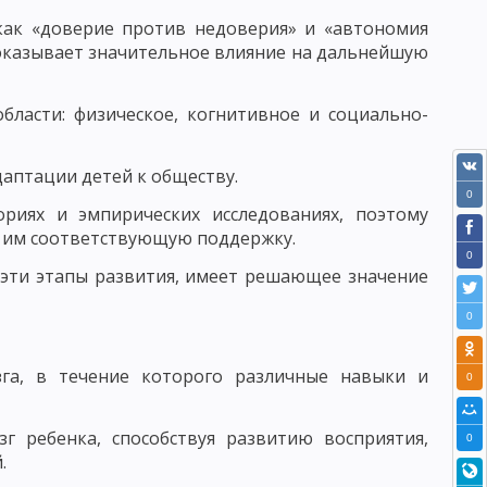
 как «доверие против недоверия» и «автономия
БУЧЕНИЯ
ПЕДАГОГИКА СОТРУДНИЧЕСТВА
д оказывает значительное влияние на дальнейшую
ЕДАГОГИКА ПЕТЕРСОНА
бласти: физическое, когнитивное и социально-
 КЛАССИФИКАЦИЯ
АКОНОМЕРНОСТИ УЧЕБНОГО ПРОЦЕССА
даптации детей к обществу.
0
ЕСКОГО ПРОЦЕССА
ориях и эмпирических исследованиях, поэтому
ь им соответствующую поддержку.
УМАНИТАРИЗАЦИИ ОБУЧЕНИЯ
0
 эти этапы развития, имеет решающее значение
 ПРЕПОДАВАНИЯ
0
ОСОБОВ УЧЕБНОЙ РАБОТЫ
га, в течение которого различные навыки и
МОСТОЯТЕЛЬНОСТИ УЧАЩИХСЯ
0
Е ЧАСТИ МЕТОДА ОБУЧЕНИЯ
г ребенка, способствуя развитию восприятия,
0
.
ЛЕКСЮКУ
ОТБОР МЕТОДОВ ОБУЧЕНИЯ