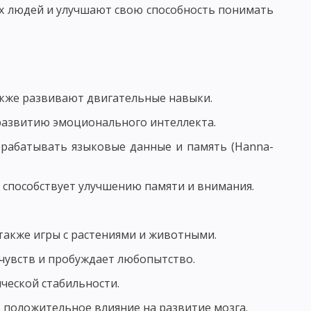
ОСПИТАНИЯ В КОЛЛЕКТИВЕ И ЧЕРЕЗ КОЛЛЕКТИВ
гих людей и улучшают свою способность понимать
ТИМИЗАЦИИ ВОСПИТАТЕЛЬНОГО ПРОЦЕССА
также развивают двигательные навыки.
ЬНОСТИ И АКТИВНОСТИ ВОСПИТАННИКОВ
 развитию эмоционального интеллекта.
ИТАНИЕ
брабатывать языковые данные и память (Hanna-
АПРАВЛЕНИЯ НАЦИОНАЛЬНОГО ВОСПИТАНИЯ
а способствует улучшению памяти и внимания.
ОГО ВОЗДЕЙСТВИЯ
 МНЕНИЕ
 также игры с растениями и животными.
САМОВОСПИТАНИЯ
 чувств и пробуждает любопытство.
ОЛА - СХЕМЫ И ТАБЛИЦЫ
ической стабильности.
 положительное влияние на развитие мозга.