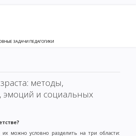
НОВНЫЕ ЗАДАЧИ ПЕДАГОГИКИ
ИЯ
НОСТИ
Я И РАЗВИТИЯ ЛИЧНОСТИ
зраста: методы,
ИЗАЦИЯ
, эмоций и социальных
КТОР ФОРМИРОВАНИЯ ЛИЧНОСТИ
етстве?
ЕНКА
ЛИЧНОСТЬ И ИНДИВИДУАЛЬНОСТЬ
о их можно условно разделить на три области: