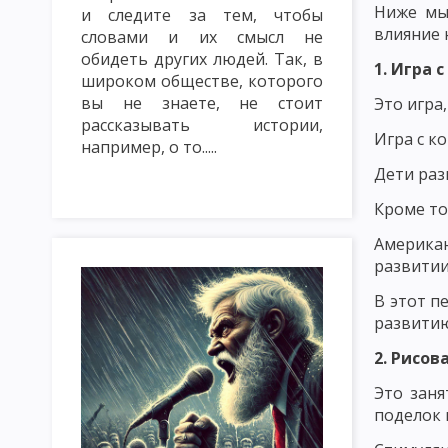
Ниже мы
и следите за тем, чтобы
ТРАДИЦИОННЫЕ МЕТОДЫ ОБУЧЕНИЯ. СЛОВЕСНЫЕ МЕТОДЫ ОБУ
влияние 
словами и их смысл не
МЕТОД ЛЕКЦИЯ
МЕТОД БЕСЕДА
МЕТОД ДИСКУССИЯ
обидеть других людей. Так, в
1. Игра 
широком обществе, которого
НАГЛЯДНЫЕ МЕТОДЫ ОБУЧЕНИЯ: ПОКАЗ, ИЛЛЮСТРИРОВАНИЕ
вы не знаете, не стоит
Это игра
рассказывать истории,
ПРАКТИЧЕСКИЕ МЕТОДЫ ОБУЧЕНИЯ: ЛАБОРАТОРНЫЕ РАБОТЫ, 
Игра с к
например, о то.....
Дети раз
МЕТОДЫ КОНТРОЛЯ И САМОКОНТРОЛЯ В ОБУЧЕНИИ. САМОСТ
Кроме то
ИМИТАЦИОННЫЕ МЕТОДЫ ОБУЧЕНИЯ. МЕТОД ИНСЦЕНИРОВКИ
Америка
ИМИТАЦИОННЫЕ НЕ ИГРОВЫЕ МЕТОДЫ ОБУЧЕНИЯ. АНАЛИЗ КО
развитии
МЕТОДИКА РЕШЕНИЯ СИТУАЦИОННЫХ ЗАДАЧ
МЕТОД ИНЦИ
В этот п
развитию
МОЗГОВАЯ АТАКА (БРЕЙНСТОРМИНГ)
МЕТОД КРУГЛОГО СТ
2. Рисов
ИНТЕЛЛЕКТУАЛЬНАЯ РАЗМИНКА, СОКРАТИЧНАЯ БЕСЕДА КАК 
Это заня
поделок 
КЛАССИФИКАЦИЯ ФОРМ ОРГАНИЗАЦИИ ОБУЧЕНИЯ
УРОК: 