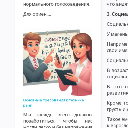
что видят
нормального голосоведения.
ИСТОРИЯ РАЗВИТИЯ ДИДАКТИКИ В 20 ВЕКЕ
ОБЪЕКТ И ПРЕ
3. Соци
Для ориен.....
ПРЕПОДАВАНИЯ И ОБУЧЕНИЯ КАК КАТЕГОРИИ ДИДАКТИКИ
Социальн
УЧЕБНЫЙ ПЛАН, УЧЕБНАЯ ПРОГРАММА, УЧЕБНАЯ ДИСЦИПЛИНА
У малень
Например
ОБЩАЯ ДИДАКТИКА И ЕЕ СОВРЕМЕННЫЕ ПРОБЛЕМЫ
ОСНОВ
свои име
МОДЕЛЬ ОБРАЗОВАТЕЛЬНОГО ПРОЦЕССА
СТРУКТУРА УЧЕ
Социальн
СТИМУЛИРУЮЩЕЕ-МОТИВАЦИОННЫЙ КОМПОНЕНТ УЧЕБНОГО 
В возрас
социальн
ОЦЕНОЧНОСТНО-РЕЗУЛЬТАТИВНЫЙ КОМПОНЕНТ УЧЕБНОГО П
В этот п
СУЩНОСТЬ ДИДАКТИЧЕСКОГО ПРОЦЕССА СИСТЕМЫ ОБУЧЕНИЯ
развитию
Основные требования к технике
ВОСПИТАТЕЛЬНАЯ И РАЗВИВАЮЩАЯ ФУНКЦИЯ УЧЕБНОГО ПРО
Кроме т
речи
грусть и
СОВРЕМЕННЫЕ ДИДАКТИЧЕСКИЕ СИСТЕМЫ
ПРОГРАММИРУЕ
Мы прежде всего должны
Такое эм
позаботиться, чтобы нас
РАЗВЕТВЛЕННОЕ И СМЕШАННОЕ ПРОГРАММИРОВАНИЕ. МОДУЛ
к взросл
могли легко и без напряжения