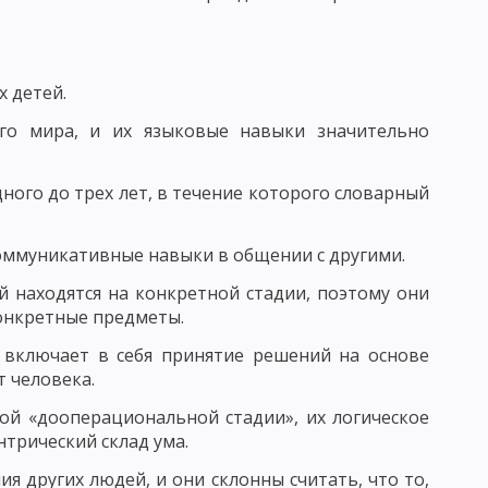
ВАНИЯ УЧЕНИЧЕСКИХ КОЛЛЕКТИВОВ
 И ФУНКЦИИ ПЕДАГОГА
 детей.
го мира, и их языковые навыки значительно
РСТВА
ного до трех лет, в течение которого словарный
Ь
коммуникативные навыки в общении с другими.
СТЬ, ПЕДАГОГИЧЕСКОЕ ОБЩЕНИЕ
й находятся на конкретной стадии, поэтому они
ГО ОБЩЕНИЯ
онкретные предметы.
ВОРЧЕСКОГО МЫШЛЕНИЯ
включает в себя принятие решений на основе
 человека.
мой «дооперациональной стадии», их логическое
трический склад ума.
я других людей, и они склонны считать, что то,
КИ: ДИСТЕРВЕГ И ДЬЮИ