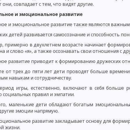
 они, совпадает с тем, что видят другие.
ДМЕТ СОВРЕМЕННОЙ ДИДАКТИКИ
ПОНЯТИЕ ОБУЧЕНИЯ КАК ДИДАКТИ
альное и эмоциональное развитие
ПОНЯТИЕ ОБРАЗОВАНИЕ КАК КАТЕГОРИЯ ДИДАКТИКИ
ое и эмоциональное развитие также являются важными
, УЧЕБНИК И РУКОВОДСТВО
ОСНОВНЫЕ ТЕНДЕНЦИИ НАЦИОНАЛЬНО
ких детей развивается самосознание и способность по
, примерно в двухлетнем возрасте начинает формиров
НЫЕ ПРИЗНАКИ УЧЕБНОГО ПРОЦЕССА
ОСНОВНЫЕ КРИТЕРИИ УЧЕБ
на и слово «я», а также осознавать свои отношения с др
БНОГО ПРОЦЕССА. ЦЕЛЕВОЙ КОМПОНЕНТ УЧЕБНОГО ПРОЦЕССА
ое развитие приводит к формированию дружеских от
ПРОЦЕССА
СОДЕРЖАТЕЛЬНЫЙ КОМПОНЕНТ УЧЕБНОГО ПРОЦЕССА
те от трех до пяти лет дети проводят больше времени,
ым навыкам и сотрудничеству.
РОЦЕССА
ФОРМИРОВАНИЕ ЗНАНИЙ И НАВЫКОВ КАК СОСТАВЛЯЮЩА
ериод игры, естественно, включают в себя больше р
ОБРАЗОВАТЕЛЬНАЯ ФУНКЦИЯ УЧЕБНОГО ПРОЦЕССА
 социальных правил и эмпатии.
ЦЕССА
ФУНКЦИЯ САМОСОВЕРШЕНСТВОВАНИЯ
ДИДАКТИЧЕСКИЕ 
ого, маленькие дети обладают богатым эмоциональны
 другие эмоции напрямую.
МАЯ КОНЦЕПЦИЯ ОБУЧЕНИЯ. ЛИНЕЙНОЕ ПРОГРАММИРОВАНИЕ
оциональное развитие закладывает основу для формир
ЬНОЕ ОБУЧЕНИЕ
ТЕОРИЯ ПОЭТАПНОГО ФОРМИРОВАНИЯ УМСТВЕН
ой жизни.