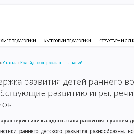
ЕДМЕТ ПЕДАГОГИКИ
КАТЕГОРИИ ПЕДАГОГИКИ
СТРУКТУРА И ОС
ПЕДАГОГИКИ
ЦЕЛЬ ВОСПИТАНИЯ В ОБЩЕСТВЕ
ИДЕАЛ ВОСПИТАН
»
Статьи
»
Калейдоскоп различных знаний
Й И ПЕДАГОГИЧЕСКОЙ НАУК
ОСНОВНЫЕ ПСИХИЧЕСКИЕ ЧЕРТЫ ЛИЧ
ФОРМИРОВАНИЕ ЛИЧНОСТИ
ОСНОВНЫЕ ФАКТОРЫ ФОРМИРОВАНИ
ржка развития детей раннего во
ЦИАЛЬНЫЙ ФАКТОР ФОРМИРОВАНИЯ ЛИЧНОСТИ – ПОНЯТИЕ СОЦИАЛ
бствующие развитию игры, речи
ИИ
ОСНОВНЫЕ ПРИНЦИПЫ СОЦИАЛИЗАЦИИ. ВОСПИТАНИЕ КАК ФА
ков
ЧНОСТНО ОРИЕНТИРОВАННОЕ ВОСПИТАНИЕ В РАЗВИТИИ ЛИЧНОСТИ
характеристики каждого этапа развития в раннем д
Ы ДЕЯТЕЛЬНОСТИ ЧЕЛОВЕКА
ОСНОВНЫЕ ВИДЫ ДЕЯТЕЛЬНОСТИ РЕБ
истики раннего детского развития разнообразны, н