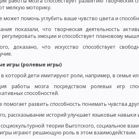
ия работы мозга способствует развитию творческих с
ОНТРОЛЬ КАК ПЕДАГОГИЧЕСКОЕ ПОНЯТИЕ
ФУНКЦИИ, ПРИНЦИПЫ И
т мелкую моторику.
ННОСТИ УЧАЩИХСЯ
ОЦЕНКА ЗНАНИЙ, НАВЫКОВ И УМЕНИЙ
е может помочь углубить ваше чувство цвета и способ
АК ОБЩЕСТВЕННО-ИСТОРИЧЕСКОГО ЯВЛЕНИЯ
вания показали, что творческая деятельность акти
 регулировать эмоции и способствует плановому мышлен
ОЗНАНИЕ, НАВЫКИ, ПРИВЫЧКИ, ЭМОЦИИ, ЧУВСТВА, МОТИВЫ
ого, доказано, что искусство способствует свобо
ПРОЦЕСС ВОСПИТАНИЯ. ИДЕАЛ ВОСПИТАНИЯ
ВОСПИТАТЕЛЬНЫЕ
учие.
ые игры (ролевые игры)
АНИЯ
ОСНОВНЫЕ ПРИЗНАКИ ПРОЦЕССА ВОСПИТАНИЯ. ОСНОВНЫЕ Ф
, в которой дети имитируют роли, например, в семье ил
 СУБЪЕКТ ВОСПИТАТЕЛЬНОГО ПРОЦЕССА
МОДЕЛЬ ПРОЦЕССА ВОСП
ция работы мозга посредством ролевых игр спо
ПИТАТЕЛЬНОГО ПРОЦЕССА
СОДЕРЖАТЕЛЬНЫЙ И ПРОЦЕССУАЛЬНЫЙ
ативных способностей.
ЦЕССА
РЕЗУЛЬТАТИВНЫЙ КОМПОНЕНТ УЧЕБНОГО ПРОЦЕССА. ВОСПИ
е помогает развить способность понимать чувства друг
го, рассказывание историй улучшает языковые навыки 
НОСТИ ВОСПИТАНИЯ В ОБЩЕСТВЕ
ВНЕШНИЕ И ВНУТРЕННИЕ ЗАКОН
 социокультурной теории Выготского, социальное взаи
ЦИЯ ПРИНЦИПОВ ВОСПИТАНИЯ
ПРИНЦИП ЦЕЛЕНАПРАВЛЕННОСТИ 
игры играют решающую роль в этом взаимодействии.