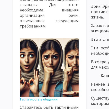
слышать. Для этого
Эрик Эри
ПРАВИЛА СОЗДАНИЯ ПРОБЛЕМНЫХ СИТУАЦИЙ. УРОВНИ ПРОБ
необходима внешняя
против с
организация речи,
ЛИЧНОСТНО ОРИЕНТИРОВАННОЕ ОБУЧЕНИЕ
ТЕХНОКРАТИ
жизнь.
отвечающая следующим
Характер
ЦЕННОСТНО ОРИЕНТИРОВАННОЕ ВОСПИТАНИЕ
ЗАКОНЫ У
требованиям.
эмоциона
ПСИХОЛОГИЧЕСКИЕ И КИБЕРНЕТИЧЕСКИЕ ЗАКОНОМЕРНОСТИ 
Эти этап
ДИДАКТИЧЕСКИЕ ПРИНЦИПЫ И ИХ КЛАССИФИКАЦИЯ
ПРИН
Эти осо
необходи
ПРИНЦИП ПРАКТИЧЕСКОЙ НАПРАВЛЕННОСТИ, СИСТЕМНОСТИ 
В сфере 
ПРИНЦИП ОПТИМИЗАЦИИ ОБУЧЕНИЯ
ПРИНЦИП ДЕМОКРАТ
для макс
ПРИНЦИП НАГЛЯДНОСТИ В ОБУЧЕНИИ
ПРИНЦИП РАЦИОНА
Как
Раннее 
ПРИНЦИП МОТИВАЦИИ УЧЕБНО-ПОЗНАВАТЕЛЬНОЙ ДЕЯТЕЛЬН
способно
ПРИНЦИП ПРОЧНОСТИ УСВОЕНИЯ ЗНАНИЙ, ФОРМИРОВАНИЯ Н
Существ
Тактичность в общении
моторики
КЛАССИФИКАЦИЯ МЕТОДОВ ОБУЧЕНИЯ ПО БАБАНСКОМУ
К
Старайтесь быть тактичными