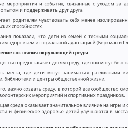
ЬЮ В ВОСПИТАНИИ
ПРИНЦИП ВОСПИТАНИЯ В ТРУДЕ
ПРИНЦИП В
ые мероприятия и события, связанные с уходом за 
 опытом и поддерживать друг друга.
Х ВЗАИМООТНОШЕНИЙ
гает родителям чувствовать себя менее изолирован
 И КОНКРЕТНОСТИ ВОСПИТАТЕЛЬНЫХ МЕРОПРИЯТИЙ
ПРИНЦИП ОП
ских способностях.
ТЕЛЬНОСТЬЮ И УВАЖЕНИЕМ К ЛИЧНОСТИ ВОСПИТАННИКА
ания показали, что дети из семей с тесными социа
ким здоровьем и социальной адаптацией (Беркман и Глас
КИ ИХ ДЕЯТЕЛЬНОСТИ
ПРИНЦИП СОЗНАТЕЛЬНОСТИ, САМОДЕЯТЕЛ
шение состояния окружающей среды
ОСНОВНЫЕ НАПРАВЛЕНИЯ ВОСПИТАНИЯ
НАЦИОНАЛЬНОЕ ВОСП
щество предоставляет детям среду, где они могут безопа
ОБЩИЕ ПРИНЦИПЫ НАЦИОНАЛЬНОГО ВОСПИТАНИЯ
ОСНОВНЫЕ Н
ть места, где дети могут заниматься различными в
, библиотеки и центры общественной жизни.
ОДОВ ВОСПИТАНИЯ
МЕТОДЫ НЕПОСРЕДСТВЕННОГО ВОСПИТАТЕЛЬН
го, важно создать среду, в которой все сообщество с
ВОСПИТАТЕЛЬНЫЕ ФУНКЦИИ СОЦИАЛЬНОЙ СРЕДЫ
ОБЩЕСТВЕННОЕ
волонтерских мероприятий и спортивных праздников.
МЕХАНИЗМ ВОЗДЕЙСТВИЯ КОЛЛЕКТИВА НА ЛИЧНОСТЬ
СУЩНОСТЬ 
ая среда оказывает значительное влияние на игры и о
сти и физическое здоровье детей улучшаются в мест
СПИТАНИЯ
САМООЦЕНКА И САМОНАБЛЮДЕНИЕ
НАЧАЛЬНАЯ ШК
КЛАМНЫХ МАТЕРИАЛОВ НА САЙТЕ ПЕДАГОГИКА.ОРГ
удничество между семьями и образовательными у