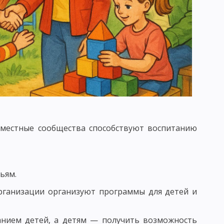
ЕНИЯ И УСЛОВИЯ ЕГО ЭФФЕКТИВНОСТИ
ЖНЕНИЯ
И УЧЕБНО-ПОЗНАВАТЕЛЬНОЙ ДЕЯТЕЛЬНОСТИ
 местные сообщества способствуют воспитанию
НАЛИЗА
ОД ПОСЛЕДОВАТЕЛЬНЫХ СИТУАЦИЙ
ННЫЕ СЕМИНАРСКИЕ ЗАНЯТИЯ
ьям.
ВИДЫ ОРГАНИЗАЦИОННЫХ ФОРМ ОБУЧЕНИЯ
рганизации организуют программы для детей и
СКИЕ ТРЕБОВАНИЯ К УРОКУ
танием детей, а детям — получить возможность