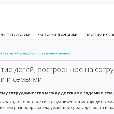
ЕДМЕТ ПЕДАГОГИКИ
КАТЕГОРИИ ПЕДАГОГИКИ
СТРУКТУРА И ОС
ПЕДАГОГИКИ
ЦЕЛЬ ВОСПИТАНИЯ В ОБЩЕСТВЕ
ИДЕАЛ ВОСПИТАН
»
Статьи
»
Калейдоскоп различных знаний
Й И ПЕДАГОГИЧЕСКОЙ НАУК
ОСНОВНЫЕ ПСИХИЧЕСКИЕ ЧЕРТЫ ЛИЧ
ФОРМИРОВАНИЕ ЛИЧНОСТИ
ОСНОВНЫЕ ФАКТОРЫ ФОРМИРОВАНИ
тие детей, построенное на сотр
ЦИАЛЬНЫЙ ФАКТОР ФОРМИРОВАНИЯ ЛИЧНОСТИ – ПОНЯТИЕ СОЦИАЛ
и и семьями
ИИ
ОСНОВНЫЕ ПРИНЦИПЫ СОЦИАЛИЗАЦИИ. ВОСПИТАНИЕ КАК ФА
ему сотрудничество между детскими садами и сем
ЧНОСТНО ОРИЕНТИРОВАННОЕ ВОСПИТАНИЕ В РАЗВИТИИ ЛИЧНОСТИ
чь заходит о важности сотрудничества между детскими
Ы ДЕЯТЕЛЬНОСТИ ЧЕЛОВЕКА
ОСНОВНЫЕ ВИДЫ ДЕЯТЕЛЬНОСТИ РЕБ
ачение разнообразия окружающей среды для роста и ра