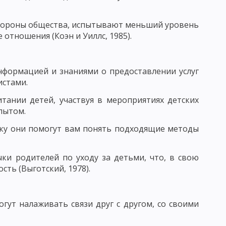
 КРИТЕРИИ ПЕДАГОГИЧЕСКОГО КОНТРОЛЯ
стороны общества, испытывают меньший уровень
отношения (Коэн и Уиллс, 1985).
нформацией и знаниями о предоставлении услуг
истами.
 ВОЗДЕЙСТВИЯ. ВОСПИТАТЕЛЬНЫЙ ФАКТ
тании детей, участвуя в мероприятиях детских
УНКЦИИ ВОСПИТАТЕЛЯ
пытом.
ИТАНИЯ И ХАРАКТЕРИСТИКА ЕЕ СОСТАВЛЯЮЩИХ
ьку они помогут вам понять подходящие методы
 КОМПОНЕНТЫ ВОСПИТАТЕЛЬНОГО ПРОЦЕССА
ки родителей по уходу за детьми, что, в свою
ТАННОСТЬ, ЕЕ УРОВНИ И КРИТЕРИИ
сть (Выготский, 1978).
ОМЕРНОСТИ ПРОЦЕССА ВОСПИТАНИЯ
гут налаживать связи друг с другом, со своими
В ВОСПИТАНИИ