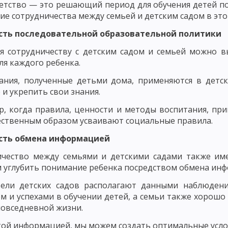
етство — это решающий период для обучения детей по
ОСТИ РАЗВИТИЯ ЛИЧНОСТИ
ие сотрудничества между семьей и детским садом в это
ИЗАЦИЯ РАЗВИТИЯ ЛИЧНОСТИ И ЕЕ КРИТЕРИИ
МЕТОДОЛОГИЯ ПЕД
ость последовательной образовательной политики
ССЛЕДОВАНИЯ В ПЕДАГОГИКЕ
МОДЕЛИ ИССЛЕДОВАНИЯ В ПЕДАГОГИ
ря сотрудничеству с детским садом и семьей можно 
ля каждого ребенка.
ЧЕСКОГО ИССЛЕДОВАНИЯ
ВЫБОР ИССЛЕДОВАТЕЛЬСКОЙ ПРОБЛЕМЫ И
ания, полученные детьми дома, применяются в детск
ОВАННОСТИ СОДЕРЖАНИЯ
ПРАКСЕОЛОГИЧЕСКИЙ АНАЛИЗ
 и укрепить свои знания.
КИХ ИССЛЕДОВАНИЯХ
ОПРЕДЕЛЕНИЕ ПАРАМЕТРОВ ВЕРИФИКАЦИИ Ф
, когда правила, ценности и методы воспитания, при
ественным образом усваивают социальные правила.
ЭТАПЫ ПЕДАГОГИЧЕСКОГО ИССЛЕДОВАНИЯ
СБОР РЕЗУЛЬТАТОВ
ость обмена информацией
МЕТОДЫ ПЕДАГОГИЧЕСКОГО ИССЛЕДОВАНИЯ: ЭКСПЕРИМЕНТ
ичество между семьями и детскими садами также им
 углубить понимание ребенка посредством обмена ин
В – БЕСЕДА
МЕТОДЫ ПЕДАГОГИЧЕСКОГО ИССЛЕДОВАНИЯ: ИНТЕРВ
тели детских садов располагают данными наблюден
ОС
ПРАВИЛА ФОРМУЛИРОВКИ ВОПРОСОВ АНКЕТЫ
ЭТАПЫ ПРОЦ
м и успехами в обучении детей, а семьи также хорошо
повседневной жизни.
ВИДЫ ТЕСТОВ В ПЕДАГОГИКЕ
ПЕДАГОГИЧЕСКИЙ ПРОЦЕСС И ЕГО
той информацией, мы можем создать оптимальные услов