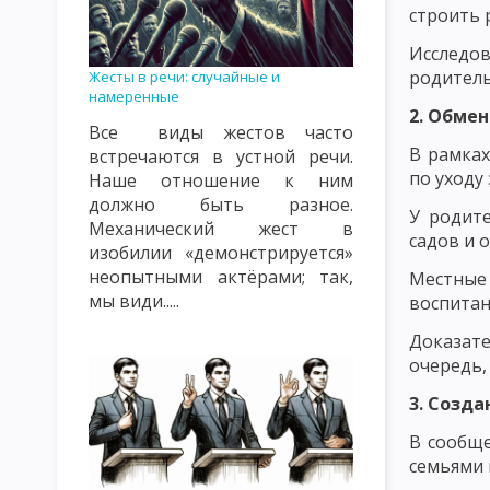
КЛАССИФИКАЦИЯ УРОКОВ. ТИПЫ УРОКОВ. ВИДЫ УРОКОВ
К
строить 
Исследов
ВИДЫ, ФОРМЫ И МЕТОДЫ КОНТРОЛЯ И ОЦЕНКИ ПОДГОТОВЛЕ
родитель
Жесты в речи: случайные и
намеренные
СОДЕРЖАНИЕ ПЕДАГОГИЧЕСКОГО ПОНЯТИЯ «ВОСПИТАНИЕ» К
2. Обме
Все виды жестов часто
ОБЪЕКТЫ ВОСПИТАТЕЛЬНОГО ВОЗДЕЙСТВИЯ: СОЗНАНИЕ, ПОДС
В рамках
встречаются в устной речи.
по уходу
Наше отношение к ним
ТЕОРИЯ ВОСПИТАНИЯ КАК НАУЧНАЯ И УЧЕБНАЯ ДИСЦИПЛИНА
должно быть разное.
У родите
Механический жест в
ФУНКЦИИ ТЕОРИИ ВОСПИТАНИЯ
СУТЬ ПРОЦЕССА ВОСПИТ
садов и 
изобилии «демонстрируется»
КЛАССИФИКАЦИЯ МЕТОДОВ ВОСПИТАНИЯ. ВОСПИТАННИКИ КАК
неопытными актёрами; так,
Местные 
мы види.....
воспитан
ЦЕЛЬ И ЭМОЦИОНАЛЬНО-МОТИВАЦИОННЫЙ КОМПОНЕНТ ВОС
Доказате
КОНТРОЛЬНО-РЕГУЛИРОВОЧНЫЙ КОМПОНЕНТ УЧЕБНОГО ПРО
очередь,
3. Созд
ЗАКОНЫ ВОСПИТАНИЯ И ИХ ХАРАКТЕРИСТИКА
ЗАКОНОМЕР
В сообще
ХАРАКТЕРИСТИКА ПРИНЦИПОВ ВОСПИТАНИЯ
КЛАССИФИКА
семьями 