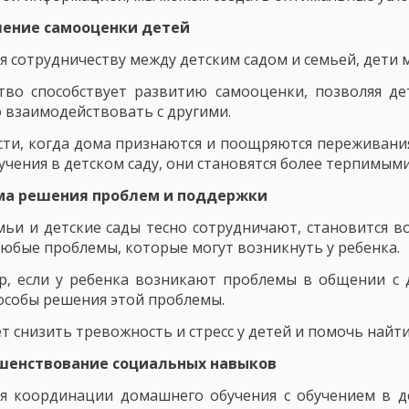
НОВНЫЕ КОМПОНЕНТЫ ПЕДАГОГИЧЕСКОГО ПРОЦЕССА
шение самооценки детей
ЕРНОСТИ ФОРМИРОВАНИЯ ЛИЧНОСТИ
ЗАКОНОМЕРНОСТИ ФОРМИРО
я сотрудничеству между детским садом и семьей, дети 
СКОГО ПРОЦЕССА
СОДЕРЖАНИЕ ПЕДАГОГИЧЕСКОЙ ДЕЯТЕЛЬНОСТИ
тво способствует развитию самооценки, позволяя де
 взаимодействовать с другими.
 МАСТЕРСТВО И ЕГО ЭЛЕМЕНТЫ
УРОВНИ ПЕДАГОГИЧЕСКОГО МАСТЕ
сти, когда дома признаются и поощряются переживания
ГИЧЕСКИЙ ОПЫТ, ПРОФЕССИОНАЛЬНАЯ КОМПЕТЕНТНОСТЬ ПЕДАГОГА
учения в детском саду, они становятся более терпимыми 
ДАГОГИЧЕСКАЯ ТЕХНИКА: РЕЧЬ ПЕДАГОГА, УМЕНИЕ ПЕДАГОГА УПРАВЛЯТ
ема решения проблем и поддержки
ОБНОСТИ
ОСНОВНЫЕ ТРЕБОВАНИЯ К УЧИТЕЛЮ: КОММУНИКАБЕЛЬНО
мьи и детские сады тесно сотрудничают, становится
юбые проблемы, которые могут возникнуть у ребенка.
СИОНАЛЬНО-ПЕДАГОГИЧЕСКОГО ОБЩЕНИЯ
СТИЛИ ПЕДАГОГИЧЕСКО
, если у ребенка возникают проблемы в общении с д
ПЕДАГОГИЧЕСКОЕ ТВОРЧЕСТВО
ХАРАКТЕРИСТИКИ И СВОЙСТВА Т
особы решения этой проблемы.
ПЕДАГОГИЧЕСКОГО МАСТЕРСТВА
ИСТОРИЯ РАЗВИТИЯ ДИДАКТИКИ
т снизить тревожность и стресс у детей и помочь найт
ршенствование социальных навыков
 ПЕДАГОГИЧЕСКАЯ СИСТЕМА УШИНСКОГО
я координации домашнего обучения с обучением в д
НОВИЧ, Н. ПИРОГОВ И Б. ГРИНЧЕНКО
ИСТОРИЯ РАЗВИТИЯ ДИДАКТИ