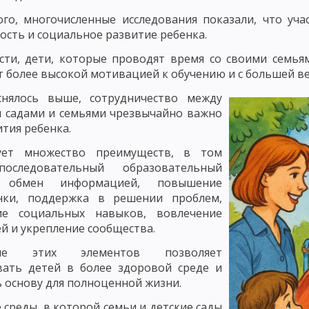
ЛЕМНОГО ОБУЧЕНИЯ
РАЗВИВАЮЩЕЕ ОБУЧЕНИЕ
ТЕХНОЛОГИЯ О
го, многочисленные исследования показали, что уч
ость и социальное развитие ребенка.
ЧЕСКИЕ КОНЦЕПЦИИ ПЕДАГОГИКИ
ВАЛЬДОРФСКАЯ ПЕДАГОГИКА И П
сти, дети, которые проводят время со своими семья
ЧЕБНОГО ПРОЦЕССА
ЗАКОНОМЕРНОСТИ УЧЕБНОГО ПРОЦЕССА И ИХ
 более высокой мотивацией к обучению и с большей в
снялось выше, сотрудничество между
УЧЕБНОГО ПРОЦЕССА
СОЦИОЛОГИЧЕСКИЕ И ОРГАНИЗАЦИОННЫЕ З
 садами и семьями чрезвычайно важно
ития ребенка.
ЦИПЫ ОБУЧЕНИЯ, КОТОРЫЕ КАСАЮТСЯ ВСЕХ КОМПОНЕНТОВ ДИДАКТИЧ
ует множество преимуществ, в том
И ПОСЛЕДОВАТЕЛЬНОСТИ ОБУЧЕНИЯ
ПРИНЦИП ГУМАНИЗАЦИИ И Г
оследовательный образовательный
, обмен информацией, повышение
ИЗАЦИИ В ОБУЧЕНИИ
ПРИНЦИП ДОСТУПНОСТИ И ДОХОДЧИВОСТИ
нки, поддержка в решении проблем,
ЛЬНОГО СОЧЕТАНИЯ КОЛЛЕКТИВНЫХ И ИНДИВИДУАЛЬНЫХ ФОРМ И СП
ие социальных навыков, вовлечение
й и укрепление сообщества.
ОСТИ УЧАЩИХСЯ
ПРИНЦИП АКТИВНОСТИ, СОЗНАТЕЛЬНОСТИ И СА
ние этих элементов позволяет
АВЫКОВ И УМЕНИЙ
ПОНЯТИЕ О МЕТОДАХ ОБУЧЕНИЯ
СОСТАВНЫ
вать детей в более здоровой среде и
 основу для полноценной жизни.
ЛАССИФИКАЦИЯ МЕТОДОВ ОБУЧЕНИЯ ПО ХАРЛОМОВУ, ОНИЩУКУ И А
 среды, в которой семьи и детские сады