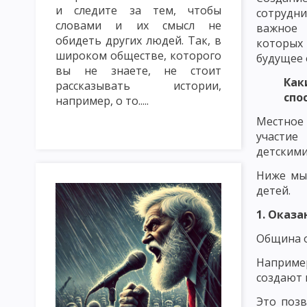
и следите за тем, чтобы
ТРАДИЦИОННЫЕ МЕТОДЫ ОБУЧЕНИЯ. СЛОВЕСНЫЕ МЕТОДЫ ОБУ
сотрудн
словами и их смысл не
важное 
МЕТОД ЛЕКЦИЯ
МЕТОД БЕСЕДА
МЕТОД ДИСКУССИЯ
обидеть других людей. Так, в
которых
широком обществе, которого
будущее 
НАГЛЯДНЫЕ МЕТОДЫ ОБУЧЕНИЯ: ПОКАЗ, ИЛЛЮСТРИРОВАНИЕ
вы не знаете, не стоит
Как
рассказывать истории,
ПРАКТИЧЕСКИЕ МЕТОДЫ ОБУЧЕНИЯ: ЛАБОРАТОРНЫЕ РАБОТЫ, 
спо
например, о то.....
Местно
МЕТОДЫ КОНТРОЛЯ И САМОКОНТРОЛЯ В ОБУЧЕНИИ. САМОСТ
участие
ИМИТАЦИОННЫЕ МЕТОДЫ ОБУЧЕНИЯ. МЕТОД ИНСЦЕНИРОВКИ
детскими
Ниже мы
ИМИТАЦИОННЫЕ НЕ ИГРОВЫЕ МЕТОДЫ ОБУЧЕНИЯ. АНАЛИЗ КО
детей.
МЕТОДИКА РЕШЕНИЯ СИТУАЦИОННЫХ ЗАДАЧ
МЕТОД ИНЦИ
1. Оказ
МОЗГОВАЯ АТАКА (БРЕЙНСТОРМИНГ)
МЕТОД КРУГЛОГО СТ
Община о
ИНТЕЛЛЕКТУАЛЬНАЯ РАЗМИНКА, СОКРАТИЧНАЯ БЕСЕДА КАК 
Наприме
создают 
КЛАССИФИКАЦИЯ ФОРМ ОРГАНИЗАЦИИ ОБУЧЕНИЯ
УРОК: 
Это позв