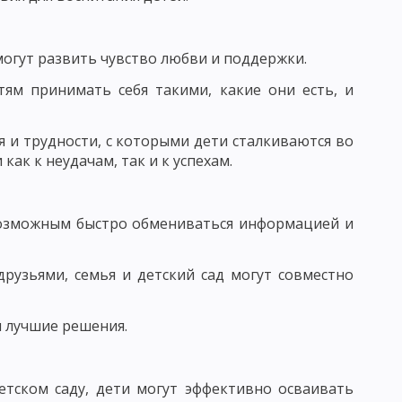
ВАНИЯ УЧЕНИЧЕСКИХ КОЛЛЕКТИВОВ
могут развить чувство любви и поддержки.
 И ФУНКЦИИ ПЕДАГОГА
тям принимать себя такими, какие они есть, и
РСТВА
 и трудности, с которыми дети сталкиваются во
как к неудачам, так и к успехам.
Ь
СТЬ, ПЕДАГОГИЧЕСКОЕ ОБЩЕНИЕ
 возможным быстро обмениваться информацией и
ГО ОБЩЕНИЯ
рузьями, семья и детский сад могут совместно
ВОРЧЕСКОГО МЫШЛЕНИЯ
и лучшие решения.
етском саду, дети могут эффективно осваивать
КИ: ДИСТЕРВЕГ И ДЬЮИ