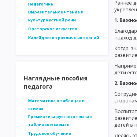
Раннее д
СТРУКТУРА ЛИЧНОСТИ - ПЛАТОНОВ. ОСНОВНЫЕ ЗАКОНОМЕРН
Педагогика
укреплен
Выразительное чтение и
ДВИЖУЩИЕ СИЛЫ РАЗВИТИЯ ЛИЧНОСТИ. ВОЗРАСТНАЯ ПЕРИОД
1. Важн
культура устной речи
МЕТОДИКА ИССЛЕДОВАНИЯ ПЕДАГОГИЧЕСКИХ ПРОБЛЕМ
И
Ораторское искусство
Благода
подход д
Калейдоскоп различных знаний
СТРУКТУРА ИССЛЕДОВАНИЯ В ПЕДАГОГИКЕ. ЭТАПЫ ПЕДАГОГИ
Когда зн
АНАЛИЗ ЛОГИЧЕСКОЙ ОБОСНОВАННОСТИ
АНАЛИЗ ОБОСН
развитие
ВЫДЕЛЕНИЕ И ОПРЕДЕЛЕНИЕ ПЕРЕМЕННЫХ ПРИ ПЕДАГОГИЧЕС
Например
дети ест
ФОРМУЛИРОВКА ГИПОТЕЗ ПЕДАГОГИЧЕСКИХ ИССЛЕДОВАНИЙ
Наглядные пособия
2. Важн
педагога
МЕТОДЫ ПЕДАГОГИЧЕСКОГО ИССЛЕДОВАНИЯ: НАБЛЮДЕНИЕ
Сотрудн
сторонам
МЕТОДЫ ПЕДАГОГИЧЕСКОГО ИССЛЕДОВАНИЯ: МЕТОД ВОПРОСО
Математика в таблицах и
схемах
Воспита
МЕТОДЫ ПЕДАГОГИЧЕСКОГО ИССЛЕДОВАНИЯ: АНКЕТНЫЙ ОПР
Грамматика русского языка в
развитие
детей в 
таблицах и схемах
МЕТОДЫ ПЕДАГОГИЧЕСКОГО ИССЛЕДОВАНИЯ: ТЕСТИРОВАНИЕ
Трудовое обучение
Делясь э