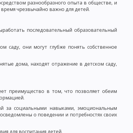
средством разнообразного опыта в обществе, и
 время чрезвычайно важно для детей.
АГОГИЧЕСКОГО ИССЛЕДОВАНИЯ
КЕ. ФУНКЦИИ ПЕДАГОГИЧЕСКИХ ИССЛЕДОВАНИЙ
выработать последовательный образовательный
 ОПРЕДЕЛЕНИЕ ЦЕЛИ ИССЛЕДОВАНИЯ В ПЕДАГОГИКЕ
ом саду, они могут глубже понять собственное
ОРМУЛИРОВАННЫХ ГИПОТЕЗ В ПЕДАГОГИКЕ
нятые дома, находят отражение в детском саду,
 ИССЛЕДОВАНИЯ И ИХ ПРЕДВАРИТЕЛЬНЫЙ ОТБОР
еет преимущество в том, что позволяет обеим
формацией.
ЬЮ
ий за социальными навыками, эмоциональным
ЕДУРЫ ОПРОСА
 осведомлены о поведении и потребностях своих
 ОБЩАЯ ХАРАКТЕРИСТИКА
ия для воспитания детей.