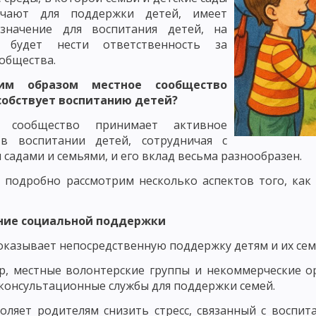
ЧЕНИЯ: РАССКАЗ
СЛОВЕСНЫЕ МЕТОДЫ ОБУЧЕНИЯ: МЕТОД ОБЪЯСН
ичают для поддержки детей, имеет
значение для воспитания детей, на
СЕМИНАРСКОЕ ЗАНЯТИЕ КАК МЕТОД ОБУЧЕНИЯ
 будет нести ответственность за
общества.
 И ДЕМОНСТРИРОВАНИЕ
ПРАКТИЧЕСКИЕ МЕТОДЫ ОБУЧЕНИЯ: УПРА
им образом местное сообщество
ПРАКТИЧЕСКИЕ РАБОТЫ, ИНСТРУКТАЖ
собствует воспитанию детей?
е сообщество принимает активное
ОЯТЕЛЬНАЯ РАБОТА УЧАЩИХСЯ
ПОНЯТИЕ О МЕТОДАХ АКТИВИЗАЦИ
 в воспитании детей, сотрудничая с
ИГРОВЫЕ МЕТОДЫ ОБУЧЕНИЯ. ДЕЛОВЫЕ ИГРЫ
 садами и семьями, и его вклад весьма разнообразен.
 подробно рассмотрим несколько аспектов того, как
НКРЕТНОЙ СИТУАЦИИ
РЕШЕНИЕ СИТУАЦИОННЫХ ЗАДАЧ – МЕТОД А
ДЕНТОВ, МЕТОД КОНФЛИКТОВ, МЕТОД «ЛАБИРИНТА ДЕЙСТВИЙ», МЕТ
ание социальной поддержки
ОЛА В ОБУЧЕНИИ
ЛЕКЦИОННЫЙ МЕТОД ОБУЧЕНИЯ
НЕТРАДИЦИО
казывает непосредственную поддержку детям и их сем
МЕТОДЫ ОБУЧЕНИЯ
ПОНЯТИЕ О ФОРМАХ ОРГАНИЗАЦИИ ОБУЧЕНИЯ
р, местные волонтерские группы и некоммерческие о
консультационные службы для поддержки семей.
ТИПЫ И СТРУКТУРА
ВОСПИТАТЕЛЬНЫЕ, РАЗВИВАЮЩИЕ И ДИДАКТИЧЕ
оляет родителям снизить стресс, связанный с воспи