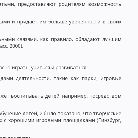
ОСПИТАНИЯ В КОЛЛЕКТИВЕ И ЧЕРЕЗ КОЛЛЕКТИВ
детьми, предоставляют родителям возможность
ными и придает им больше уверенности в своих
ТИМИЗАЦИИ ВОСПИТАТЕЛЬНОГО ПРОЦЕССА
льными связями, как правило, обладают лучшим
с, 2000).
ЬНОСТИ И АКТИВНОСТИ ВОСПИТАННИКОВ
ИТАНИЕ
сно играть, учиться и развиваться.
АПРАВЛЕНИЯ НАЦИОНАЛЬНОГО ВОСПИТАНИЯ
идами деятельности, такие как парки, игровые
ОГО ВОЗДЕЙСТВИЯ
может воспитывать детей, например, посредством
 МНЕНИЕ
САМОВОСПИТАНИЯ
бучение детей, и было показано, что творческие
ах с хорошими игровыми площадками (Гинзбург,
ОЛА - СХЕМЫ И ТАБЛИЦЫ
чреждениями