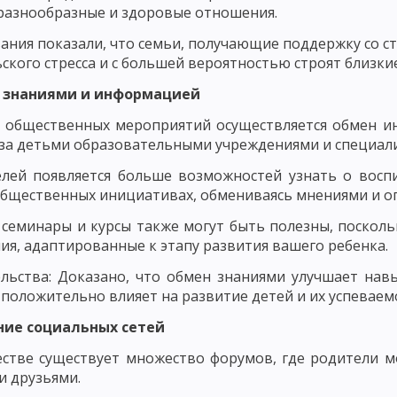
ОНТРОЛЬ КАК ПЕДАГОГИЧЕСКОЕ ПОНЯТИЕ
ФУНКЦИИ, ПРИНЦИПЫ И
разнообразные и здоровые отношения.
ания показали, что семьи, получающие поддержку со 
ННОСТИ УЧАЩИХСЯ
ОЦЕНКА ЗНАНИЙ, НАВЫКОВ И УМЕНИЙ
ского стресса и с большей вероятностью строят близкие 
АК ОБЩЕСТВЕННО-ИСТОРИЧЕСКОГО ЯВЛЕНИЯ
н знаниями и информацией
ОЗНАНИЕ, НАВЫКИ, ПРИВЫЧКИ, ЭМОЦИИ, ЧУВСТВА, МОТИВЫ
 общественных мероприятий осуществляется обмен и
 за детьми образовательными учреждениями и специал
ПРОЦЕСС ВОСПИТАНИЯ. ИДЕАЛ ВОСПИТАНИЯ
ВОСПИТАТЕЛЬНЫЕ
лей появляется больше возможностей узнать о воспи
АНИЯ
ОСНОВНЫЕ ПРИЗНАКИ ПРОЦЕССА ВОСПИТАНИЯ. ОСНОВНЫЕ Ф
общественных инициативах, обмениваясь мнениями и о
 СУБЪЕКТ ВОСПИТАТЕЛЬНОГО ПРОЦЕССА
МОДЕЛЬ ПРОЦЕССА ВОСП
семинары и курсы также могут быть полезны, поскол
ия, адаптированные к этапу развития вашего ребенка.
ПИТАТЕЛЬНОГО ПРОЦЕССА
СОДЕРЖАТЕЛЬНЫЙ И ПРОЦЕССУАЛЬНЫЙ
льства: Доказано, что обмен знаниями улучшает навы
ЦЕССА
РЕЗУЛЬТАТИВНЫЙ КОМПОНЕНТ УЧЕБНОГО ПРОЦЕССА. ВОСПИ
 положительно влияет на развитие детей и их успеваемо
ание социальных сетей
НОСТИ ВОСПИТАНИЯ В ОБЩЕСТВЕ
ВНЕШНИЕ И ВНУТРЕННИЕ ЗАКОН
стве существует множество форумов, где родители мо
ЦИЯ ПРИНЦИПОВ ВОСПИТАНИЯ
ПРИНЦИП ЦЕЛЕНАПРАВЛЕННОСТИ 
и друзьями.