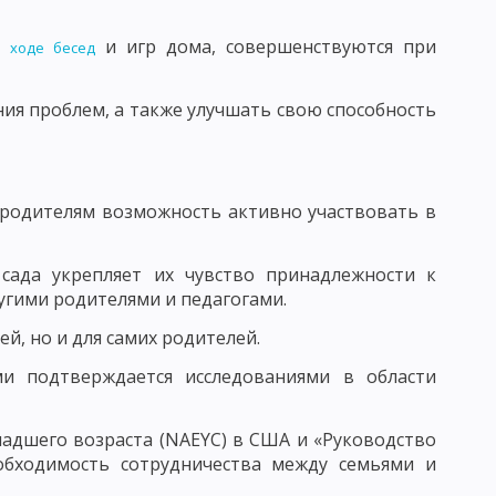
ЧЕСКАЯ КАТЕГОРИЯ
ПОНЯТИЕ ПРОЦЕСС ОБУЧЕНИЯ
и игр дома, совершенствуются при
 ходе бесед
ия проблем, а также улучшать свою способность
Й СИСТЕМЫ ОБРАЗОВАНИЯ И ЗАДАЧИ ДИДАКТИКИ
НОГО ПРОЦЕССА
 родителям возможность активно участвовать в
 сада укрепляет их чувство принадлежности к
угими родителями и педагогами.
Я УЧЕБНОГО ПРОЦЕССА
й, но и для самих родителей.
и подтверждается исследованиями в области
СИСТЕМЫ И.Ф. ГЕРБАРТА И ДЖ. ДЬЮИ
адшего возраста (NAEYC) в США и «Руководство
бходимость сотрудничества между семьями и
НЫХ ДЕЙСТВИЙ
ПРОБЛЕМНОЕ ОБУЧЕНИЕ