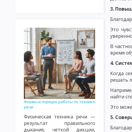
НАЗНАЧЕНИЕ И ЗАДАЧИ ПЕДАГОГИЧЕСКОГО ПРОЦЕССА
ОС
3. Повы
ЗАКОНОМЕРНОСТИ ПЕДАГОГИЧЕСКОГО ПРОЦЕССА. ЗАКОНОМ
Благодар
ОСНОВНЫЕ НАПРАВЛЕНИЯ СОВЕРШЕНСТВОВАНИЯ ПЕДАГОГИЧЕ
Это чувс
уверенно
ВИДЫ ПЕДАГОГИЧЕСКОЙ ДЕЯТЕЛЬНОСТИ
ПЕДАГОГИЧЕСКОЕ
В частно
ПЕДАГОГИЧЕСКАЯ КУЛЬТУРА И ЕЕ СОСТАВЛЯЮЩИЕ
ПЕДАГО
время об
ПЕДАГОГИЧЕСКАЯ ТЕХНИКА: МИМИКА И ПАНТОМИМИКА
ПЕ
4. Сист
ОСНОВНЫЕ ТРЕБОВАНИЯ К УЧИТЕЛЮ: ПЕДАГОГИЧЕСКИЕ СПОС
Когда се
решать л
ФУНКЦИИ ПЕДАГОГИЧЕСКОГО ОБЩЕНИЯ. СТРУКТУРА ПРОФЕС
Например
ПЕДАГОГИЧЕСКИЙ ТАКТ, ЕГО ПРИЗНАКИ И СОСТАВЛЯЮЩИЕ
найти сп
Формы и порядок работы по технике
ПЕДАГОГИЧЕСКАЯ НАПРАВЛЕННОСТЬ УЧИТЕЛЯ
КРИТЕРИИ 
Это може
речи
Физическая техника речи —
5. Сове
ТЕОРИЯ ФОРМАЛЬНОГО ОБРАЗОВАНИЯ ГЕРБАРТА, СПЕНСЕРА.
результат правильного
Благодар
дыхания, чёткой дикции,
ИСТОРИЯ РАЗВИТИЯ ДИДАКТИКИ: ЯН ВЛАДИСЛАВ ДАВИД, А. ДУХ