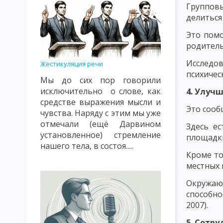
ПРИНЦИП ОБЩЕСТВЕННОЙ НАПРАВЛЕННОСТИ, СВЯЗИ С ЖИЗН
Группов
делиться
ПРИНЦИП СУБЪЕКТ-СУБЪЕКТНЫЙ ХАРАКТЕР ВОСПИТАТЕЛЬНЫ
Это помо
ПРИНЦИП НАСТУПАТЕЛЬНОСТИ И АКТИВНОСТИ, СИСТЕМНОСТИ
родитель
ПРИНЦИП ГУМАНИЗМА И ДЕМОКРАТИЗМА, ВЫСОКОЙ ТРЕБОВА
Исследов
Жестикуляция речи
психичес
Мы до сих пор говорили
ПРИНЦИПЫ, КАСАЮЩИЕСЯ СУБЪЕКТОВ ВОСПИТАНИЯ И МЕТОДИ
исключительно о слове, как
4. Улуч
СОДЕРЖАНИЕ ВОСПИТАНИЯ КАК ПЕДАГОГИЧЕСКАЯ ПРОБЛЕМА
средстве выражения мысли и
Это сооб
чувства. Наряду с этим мы уже
ОСНОВНАЯ ЦЕЛЬ И ЗАДАЧИ НАЦИОНАЛЬНОГО ВОСПИТАНИЯ
отмечали (ещё Дарвином
Здесь ес
установленное) стремление
площадки
ПОНЯТИЕ О МЕТОДАХ ВОСПИТАНИЯ
КЛАССИФИКАЦИЯ МЕТ
нашего тела, в состоя.....
Кроме то
ПЕДАГОГИЧЕСКАЯ ХАРАКТЕРИСТИКА СОЦИАЛЬНОЙ СРЕДЫ
местных 
ОСНОВНЫЕ ВОСПИТАТЕЛЬНЫЕ ФУНКЦИИ УЧЕБНОЙ СРЕДЫ
Окружающ
способно
ЭТАПЫ И ПРИНЦИПЫ САМОВОСПИТАНИЯ
МЕТОДЫ САМОВО
2007).
ОСНОВЫ ПЕДАГОГИЧЕСКОГО МАСТЕРСТВА
РАЗМЕЩЕНИЕ РЕ
5. Сотр