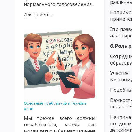
различны
нормального голосоведения.
ИСТОРИЯ РАЗВИТИЯ ДИДАКТИКИ В 20 ВЕКЕ
ОБЪЕКТ И ПРЕ
Наприме
Для ориен.....
применен
ПРЕПОДАВАНИЯ И ОБУЧЕНИЯ КАК КАТЕГОРИИ ДИДАКТИКИ
Это позв
УЧЕБНЫЙ ПЛАН, УЧЕБНАЯ ПРОГРАММА, УЧЕБНАЯ ДИСЦИПЛИНА
адаптиро
ОБЩАЯ ДИДАКТИКА И ЕЕ СОВРЕМЕННЫЕ ПРОБЛЕМЫ
ОСНОВ
6. Роль 
Сотрудни
МОДЕЛЬ ОБРАЗОВАТЕЛЬНОГО ПРОЦЕССА
СТРУКТУРА УЧЕ
образова
СТИМУЛИРУЮЩЕЕ-МОТИВАЦИОННЫЙ КОМПОНЕНТ УЧЕБНОГО 
Участие
местному
ОЦЕНОЧНОСТНО-РЕЗУЛЬТАТИВНЫЙ КОМПОНЕНТ УЧЕБНОГО П
Подобные
СУЩНОСТЬ ДИДАКТИЧЕСКОГО ПРОЦЕССА СИСТЕМЫ ОБУЧЕНИЯ
Важност
Основные требования к технике
ВОСПИТАТЕЛЬНАЯ И РАЗВИВАЮЩАЯ ФУНКЦИЯ УЧЕБНОГО ПРО
педагоги
речи
СОВРЕМЕННЫЕ ДИДАКТИЧЕСКИЕ СИСТЕМЫ
ПРОГРАММИРУЕ
Например
Мы прежде всего должны
по дошк
позаботиться, чтобы нас
РАЗВЕТВЛЕННОЕ И СМЕШАННОЕ ПРОГРАММИРОВАНИЕ. МОДУЛ
детскими
могли легко и без напряжения