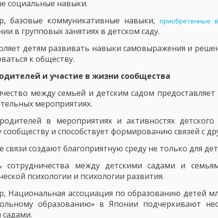
е социальные навыки.
ДМЕТ СОВРЕМЕННОЙ ДИДАКТИКИ
ПОНЯТИЕ ОБУЧЕНИЯ КАК ДИДАКТИ
р, базовые коммуникативные навыки,
приобретенные в
ии в групповых занятиях в детском саду.
ПОНЯТИЕ ОБРАЗОВАНИЕ КАК КАТЕГОРИЯ ДИДАКТИКИ
оляет детям развивать навыки самовыражения и решен
, УЧЕБНИК И РУКОВОДСТВО
ОСНОВНЫЕ ТЕНДЕНЦИИ НАЦИОНАЛЬНО
ваться к обществу.
НЫЕ ПРИЗНАКИ УЧЕБНОГО ПРОЦЕССА
ОСНОВНЫЕ КРИТЕРИИ УЧЕБ
родителей и участие в жизни сообщества
чество между семьей и детским садом предоставляет
БНОГО ПРОЦЕССА. ЦЕЛЕВОЙ КОМПОНЕНТ УЧЕБНОГО ПРОЦЕССА
тельных мероприятиях.
ПРОЦЕССА
СОДЕРЖАТЕЛЬНЫЙ КОМПОНЕНТ УЧЕБНОГО ПРОЦЕССА
 родителей в мероприятиях и активностях детского
 сообществу и способствует формированию связей с др
РОЦЕССА
ФОРМИРОВАНИЕ ЗНАНИЙ И НАВЫКОВ КАК СОСТАВЛЯЮЩА
 связи создают благоприятную среду не только для дете
ОБРАЗОВАТЕЛЬНАЯ ФУНКЦИЯ УЧЕБНОГО ПРОЦЕССА
ь сотрудничества между детскими садами и семьям
ЦЕССА
ФУНКЦИЯ САМОСОВЕРШЕНСТВОВАНИЯ
ДИДАКТИЧЕСКИЕ 
ческой психологии и психологии развития.
МАЯ КОНЦЕПЦИЯ ОБУЧЕНИЯ. ЛИНЕЙНОЕ ПРОГРАММИРОВАНИЕ
, Национальная ассоциация по образованию детей мл
ольному образованию» в Японии подчеркивают нео
ЬНОЕ ОБУЧЕНИЕ
ТЕОРИЯ ПОЭТАПНОГО ФОРМИРОВАНИЯ УМСТВЕН
 садами.