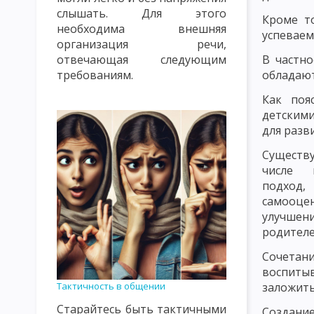
слышать. Для этого
ПРАВИЛА СОЗДАНИЯ ПРОБЛЕМНЫХ СИТУАЦИЙ. УРОВНИ ПРОБ
Кроме то
необходима внешняя
успеваем
организация речи,
ЛИЧНОСТНО ОРИЕНТИРОВАННОЕ ОБУЧЕНИЕ
ТЕХНОКРАТИ
В частно
отвечающая следующим
ЦЕННОСТНО ОРИЕНТИРОВАННОЕ ВОСПИТАНИЕ
ЗАКОНЫ У
обладают
требованиям.
Как поя
ПСИХОЛОГИЧЕСКИЕ И КИБЕРНЕТИЧЕСКИЕ ЗАКОНОМЕРНОСТИ 
детскими
для разв
ДИДАКТИЧЕСКИЕ ПРИНЦИПЫ И ИХ КЛАССИФИКАЦИЯ
ПРИН
Существ
ПРИНЦИП ПРАКТИЧЕСКОЙ НАПРАВЛЕННОСТИ, СИСТЕМНОСТИ 
числе п
подход
ПРИНЦИП ОПТИМИЗАЦИИ ОБУЧЕНИЯ
ПРИНЦИП ДЕМОКРАТ
самооце
ПРИНЦИП НАГЛЯДНОСТИ В ОБУЧЕНИИ
ПРИНЦИП РАЦИОНА
улучшен
родителе
ПРИНЦИП МОТИВАЦИИ УЧЕБНО-ПОЗНАВАТЕЛЬНОЙ ДЕЯТЕЛЬН
Сочета
ПРИНЦИП ПРОЧНОСТИ УСВОЕНИЯ ЗНАНИЙ, ФОРМИРОВАНИЯ Н
воспиты
заложить
Тактичность в общении
КЛАССИФИКАЦИЯ МЕТОДОВ ОБУЧЕНИЯ ПО БАБАНСКОМУ
К
Старайтесь быть тактичными
Создание