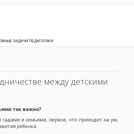
НОВНЫЕ ЗАДАЧИ ПЕДАГОГИКИ
ИЯ
НОСТИ
Я И РАЗВИТИЯ ЛИЧНОСТИ
удничестве между детскими
ИЗАЦИЯ
КТОР ФОРМИРОВАНИЯ ЛИЧНОСТИ
ьями так важно?
 садами и семьями, первое, что приходит на ум,
ЕНКА
ЛИЧНОСТЬ И ИНДИВИДУАЛЬНОСТЬ
звития ребенка.