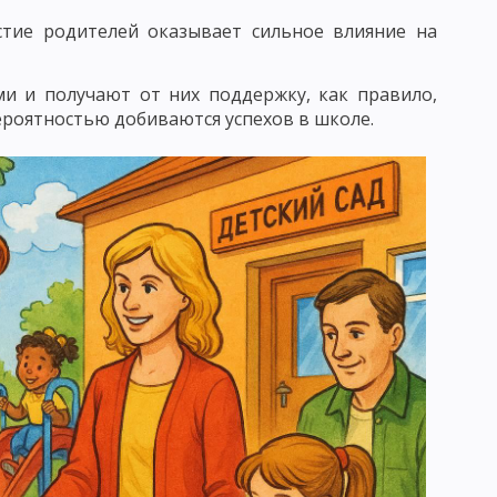
БУЧЕНИЯ
ПЕДАГОГИКА СОТРУДНИЧЕСТВА
астие родителей оказывает сильное влияние на
ЕДАГОГИКА ПЕТЕРСОНА
ми и получают от них поддержку, как правило,
 КЛАССИФИКАЦИЯ
ероятностью добиваются успехов в школе.
АКОНОМЕРНОСТИ УЧЕБНОГО ПРОЦЕССА
ЕСКОГО ПРОЦЕССА
УМАНИТАРИЗАЦИИ ОБУЧЕНИЯ
 ПРЕПОДАВАНИЯ
ОСОБОВ УЧЕБНОЙ РАБОТЫ
МОСТОЯТЕЛЬНОСТИ УЧАЩИХСЯ
Е ЧАСТИ МЕТОДА ОБУЧЕНИЯ
ЛЕКСЮКУ
ОТБОР МЕТОДОВ ОБУЧЕНИЯ