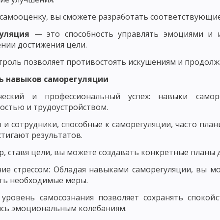
НОВНЫЕ КОМПОНЕНТЫ ПЕДАГОГИЧЕСКОГО ПРОЦЕССА
самооценку, вы сможете разработать соответствующие
ЕРНОСТИ ФОРМИРОВАНИЯ ЛИЧНОСТИ
ЗАКОНОМЕРНОСТИ ФОРМИРО
уляция
— это способность управлять эмоциями и и
СКОГО ПРОЦЕССА
СОДЕРЖАНИЕ ПЕДАГОГИЧЕСКОЙ ДЕЯТЕЛЬНОСТИ
нии достижения цели.
 МАСТЕРСТВО И ЕГО ЭЛЕМЕНТЫ
УРОВНИ ПЕДАГОГИЧЕСКОГО МАСТЕ
роль позволяет противостоять искушениям и продолжат
ь навыков саморегуляции
ГИЧЕСКИЙ ОПЫТ, ПРОФЕССИОНАЛЬНАЯ КОМПЕТЕНТНОСТЬ ПЕДАГОГА
ческий и профессиональный успех: навыки само
ДАГОГИЧЕСКАЯ ТЕХНИКА: РЕЧЬ ПЕДАГОГА, УМЕНИЕ ПЕДАГОГА УПРАВЛЯТ
остью и трудоустройством.
ОБНОСТИ
ОСНОВНЫЕ ТРЕБОВАНИЯ К УЧИТЕЛЮ: КОММУНИКАБЕЛЬНО
 и сотрудники, способные к саморегуляции, часто пла
стигают результатов.
СИОНАЛЬНО-ПЕДАГОГИЧЕСКОГО ОБЩЕНИЯ
СТИЛИ ПЕДАГОГИЧЕСКО
, ставя цели, вы можете создавать конкретные планы 
ПЕДАГОГИЧЕСКОЕ ТВОРЧЕСТВО
ХАРАКТЕРИСТИКИ И СВОЙСТВА Т
ие стрессом: Обладая навыками саморегуляции, вы м
ПЕДАГОГИЧЕСКОГО МАСТЕРСТВА
ИСТОРИЯ РАЗВИТИЯ ДИДАКТИКИ
ть необходимые меры.
 уровень самосознания позволяет сохранять спокой
 ПЕДАГОГИЧЕСКАЯ СИСТЕМА УШИНСКОГО
сь эмоциональным колебаниям.
НОВИЧ, Н. ПИРОГОВ И Б. ГРИНЧЕНКО
ИСТОРИЯ РАЗВИТИЯ ДИДАКТИ