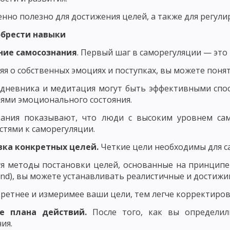
ЬЮ В ВОСПИТАНИИ
ПРИНЦИП ВОСПИТАНИЯ В ТРУДЕ
ПРИНЦИП В
енно полезно для достижения целей, а также для регул
Х ВЗАИМООТНОШЕНИЙ
обрести навыки
 И КОНКРЕТНОСТИ ВОСПИТАТЕЛЬНЫХ МЕРОПРИЯТИЙ
ПРИНЦИП ОП
ие самосознания
. Первый шаг в саморегуляции — это
ТЕЛЬНОСТЬЮ И УВАЖЕНИЕМ К ЛИЧНОСТИ ВОСПИТАННИКА
я о собственных эмоциях и поступках, вы можете понять
КИ ИХ ДЕЯТЕЛЬНОСТИ
ПРИНЦИП СОЗНАТЕЛЬНОСТИ, САМОДЕЯТЕЛ
дневника и медитация могут быть эффективными спо
ями эмоционального состояния.
ОСНОВНЫЕ НАПРАВЛЕНИЯ ВОСПИТАНИЯ
НАЦИОНАЛЬНОЕ ВОСП
вания показывают, что люди с высоким уровнем сам
ОБЩИЕ ПРИНЦИПЫ НАЦИОНАЛЬНОГО ВОСПИТАНИЯ
ОСНОВНЫЕ Н
стями к саморегуляции.
ОДОВ ВОСПИТАНИЯ
МЕТОДЫ НЕПОСРЕДСТВЕННОГО ВОСПИТАТЕЛЬН
вка конкретных целей.
Четкие цели необходимы для с
я методы постановки целей, основанные на принципе SMA
ВОСПИТАТЕЛЬНЫЕ ФУНКЦИИ СОЦИАЛЬНОЙ СРЕДЫ
ОБЩЕСТВЕННОЕ
nd), вы можете устанавливать реалистичные и достижи
МЕХАНИЗМ ВОЗДЕЙСТВИЯ КОЛЛЕКТИВА НА ЛИЧНОСТЬ
СУЩНОСТЬ 
ретнее и измеримее ваши цели, тем легче корректирова
СПИТАНИЯ
САМООЦЕНКА И САМОНАБЛЮДЕНИЕ
НАЧАЛЬНАЯ ШК
ие плана действий.
После того, как вы определил
ия.
КЛАМНЫХ МАТЕРИАЛОВ НА САЙТЕ ПЕДАГОГИКА.ОРГ