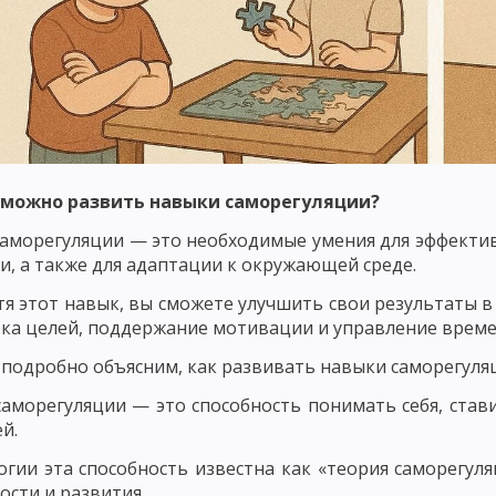
ОНТРОЛЬ КАК ПЕДАГОГИЧЕСКОЕ ПОНЯТИЕ
ФУНКЦИИ, ПРИНЦИПЫ И
ННОСТИ УЧАЩИХСЯ
ОЦЕНКА ЗНАНИЙ, НАВЫКОВ И УМЕНИЙ
АК ОБЩЕСТВЕННО-ИСТОРИЧЕСКОГО ЯВЛЕНИЯ
ОЗНАНИЕ, НАВЫКИ, ПРИВЫЧКИ, ЭМОЦИИ, ЧУВСТВА, МОТИВЫ
ПРОЦЕСС ВОСПИТАНИЯ. ИДЕАЛ ВОСПИТАНИЯ
ВОСПИТАТЕЛЬНЫЕ
 можно развить навыки саморегуляции?
АНИЯ
ОСНОВНЫЕ ПРИЗНАКИ ПРОЦЕССА ВОСПИТАНИЯ. ОСНОВНЫЕ Ф
аморегуляции — это необходимые умения для эффекти
и, а также для адаптации к окружающей среде.
 СУБЪЕКТ ВОСПИТАТЕЛЬНОГО ПРОЦЕССА
МОДЕЛЬ ПРОЦЕССА ВОСП
я этот навык, вы сможете улучшить свои результаты в 
ПИТАТЕЛЬНОГО ПРОЦЕССА
СОДЕРЖАТЕЛЬНЫЙ И ПРОЦЕССУАЛЬНЫЙ
ка целей, поддержание мотивации и управление време
ЦЕССА
РЕЗУЛЬТАТИВНЫЙ КОМПОНЕНТ УЧЕБНОГО ПРОЦЕССА. ВОСПИ
подробно объясним, как развивать навыки саморегуляц
аморегуляции — это способность понимать себя, став
НОСТИ ВОСПИТАНИЯ В ОБЩЕСТВЕ
ВНЕШНИЕ И ВНУТРЕННИЕ ЗАКОН
й.
ЦИЯ ПРИНЦИПОВ ВОСПИТАНИЯ
ПРИНЦИП ЦЕЛЕНАПРАВЛЕННОСТИ 
огии эта способность известна как «теория саморегу
ости и развития.