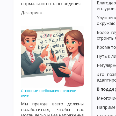
Благодар
нормального голосоведения.
его уров
ИСТОРИЯ РАЗВИТИЯ ДИДАКТИКИ В 20 ВЕКЕ
ОБЪЕКТ И ПРЕ
Для ориен.....
Улучшен
ПРЕПОДАВАНИЯ И ОБУЧЕНИЯ КАК КАТЕГОРИИ ДИДАКТИКИ
окружаю
УЧЕБНЫЙ ПЛАН, УЧЕБНАЯ ПРОГРАММА, УЧЕБНАЯ ДИСЦИПЛИНА
Более гл
строить 
ОБЩАЯ ДИДАКТИКА И ЕЕ СОВРЕМЕННЫЕ ПРОБЛЕМЫ
ОСНОВ
Кроме то
МОДЕЛЬ ОБРАЗОВАТЕЛЬНОГО ПРОЦЕССА
СТРУКТУРА УЧЕ
Путь к л
СТИМУЛИРУЮЩЕЕ-МОТИВАЦИОННЫЙ КОМПОНЕНТ УЧЕБНОГО 
Регулярн
ОЦЕНОЧНОСТНО-РЕЗУЛЬТАТИВНЫЙ КОМПОНЕНТ УЧЕБНОГО П
Это поз
адаптиро
СУЩНОСТЬ ДИДАКТИЧЕСКОГО ПРОЦЕССА СИСТЕМЫ ОБУЧЕНИЯ
В подде
Основные требования к технике
ВОСПИТАТЕЛЬНАЯ И РАЗВИВАЮЩАЯ ФУНКЦИЯ УЧЕБНОГО ПРО
речи
Многочис
СОВРЕМЕННЫЕ ДИДАКТИЧЕСКИЕ СИСТЕМЫ
ПРОГРАММИРУЕ
Мы прежде всего должны
Например
позаботиться, чтобы нас
РАЗВЕТВЛЕННОЕ И СМЕШАННОЕ ПРОГРАММИРОВАНИЕ. МОДУЛ
могли легко и без напряжения