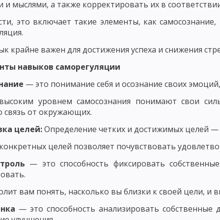
 и мыслями, а также корректировать их в соответствии
ОСТИ РАЗВИТИЯ ЛИЧНОСТИ
сти, это включает такие элементы, как самосознание,
ИЗАЦИЯ РАЗВИТИЯ ЛИЧНОСТИ И ЕЕ КРИТЕРИИ
МЕТОДОЛОГИЯ ПЕД
ляция.
ССЛЕДОВАНИЯ В ПЕДАГОГИКЕ
МОДЕЛИ ИССЛЕДОВАНИЯ В ПЕДАГОГИ
ык крайне важен для достижения успеха и снижения стре
ЧЕСКОГО ИССЛЕДОВАНИЯ
ВЫБОР ИССЛЕДОВАТЕЛЬСКОЙ ПРОБЛЕМЫ И
нты навыков саморегуляции
ОВАННОСТИ СОДЕРЖАНИЯ
ПРАКСЕОЛОГИЧЕСКИЙ АНАЛИЗ
нание
— это понимание себя и осознание своих эмоций,
высоким уровнем самосознания понимают свои силь
КИХ ИССЛЕДОВАНИЯХ
ОПРЕДЕЛЕНИЕ ПАРАМЕТРОВ ВЕРИФИКАЦИИ Ф
 связь от окружающих.
ЭТАПЫ ПЕДАГОГИЧЕСКОГО ИССЛЕДОВАНИЯ
СБОР РЕЗУЛЬТАТОВ
вка целей:
Определение четких и достижимых целей —
МЕТОДЫ ПЕДАГОГИЧЕСКОГО ИССЛЕДОВАНИЯ: ЭКСПЕРИМЕНТ
конкретных целей позволяет почувствовать удовлетвор
В – БЕСЕДА
МЕТОДЫ ПЕДАГОГИЧЕСКОГО ИССЛЕДОВАНИЯ: ИНТЕРВ
троль
— это способность фиксировать собственные 
овать.
ОС
ПРАВИЛА ФОРМУЛИРОВКИ ВОПРОСОВ АНКЕТЫ
ЭТАПЫ ПРОЦ
олит вам понять, насколько вы близки к своей цели, и
ВИДЫ ТЕСТОВ В ПЕДАГОГИКЕ
ПЕДАГОГИЧЕСКИЙ ПРОЦЕСС И ЕГО
нка
— это способность анализировать собственные до
е улучшения.