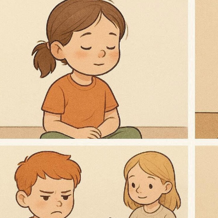
ЧЕНИЯ: РАССКАЗ
СЛОВЕСНЫЕ МЕТОДЫ ОБУЧЕНИЯ: МЕТОД ОБЪЯСН
СЕМИНАРСКОЕ ЗАНЯТИЕ КАК МЕТОД ОБУЧЕНИЯ
 И ДЕМОНСТРИРОВАНИЕ
ПРАКТИЧЕСКИЕ МЕТОДЫ ОБУЧЕНИЯ: УПРА
ПРАКТИЧЕСКИЕ РАБОТЫ, ИНСТРУКТАЖ
ОЯТЕЛЬНАЯ РАБОТА УЧАЩИХСЯ
ПОНЯТИЕ О МЕТОДАХ АКТИВИЗАЦИ
ИГРОВЫЕ МЕТОДЫ ОБУЧЕНИЯ. ДЕЛОВЫЕ ИГРЫ
НКРЕТНОЙ СИТУАЦИИ
РЕШЕНИЕ СИТУАЦИОННЫХ ЗАДАЧ – МЕТОД А
ДЕНТОВ, МЕТОД КОНФЛИКТОВ, МЕТОД «ЛАБИРИНТА ДЕЙСТВИЙ», МЕТ
ОЛА В ОБУЧЕНИИ
ЛЕКЦИОННЫЙ МЕТОД ОБУЧЕНИЯ
НЕТРАДИЦИО
МЕТОДЫ ОБУЧЕНИЯ
ПОНЯТИЕ О ФОРМАХ ОРГАНИЗАЦИИ ОБУЧЕНИЯ
ТИПЫ И СТРУКТУРА
ВОСПИТАТЕЛЬНЫЕ, РАЗВИВАЮЩИЕ И ДИДАКТИЧЕ