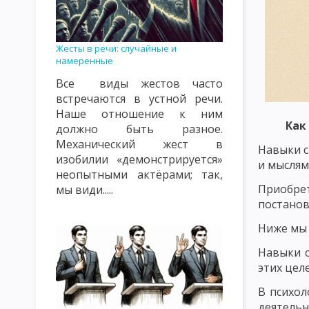
КЛАССИФИКАЦИЯ УРОКОВ. ТИПЫ УРОКОВ. ВИДЫ УРОКОВ
К
ВИДЫ, ФОРМЫ И МЕТОДЫ КОНТРОЛЯ И ОЦЕНКИ ПОДГОТОВЛЕ
Жесты в речи: случайные и
намеренные
СОДЕРЖАНИЕ ПЕДАГОГИЧЕСКОГО ПОНЯТИЯ «ВОСПИТАНИЕ» К
Все виды жестов часто
ОБЪЕКТЫ ВОСПИТАТЕЛЬНОГО ВОЗДЕЙСТВИЯ: СОЗНАНИЕ, ПОДС
встречаются в устной речи.
Наше отношение к ним
ТЕОРИЯ ВОСПИТАНИЯ КАК НАУЧНАЯ И УЧЕБНАЯ ДИСЦИПЛИНА
Как
должно быть разное.
Механический жест в
ФУНКЦИИ ТЕОРИИ ВОСПИТАНИЯ
СУТЬ ПРОЦЕССА ВОСПИТ
Навыки с
изобилии «демонстрируется»
и мыслям
КЛАССИФИКАЦИЯ МЕТОДОВ ВОСПИТАНИЯ. ВОСПИТАННИКИ КАК
неопытными актёрами; так,
Приобрет
мы види.....
ЦЕЛЬ И ЭМОЦИОНАЛЬНО-МОТИВАЦИОННЫЙ КОМПОНЕНТ ВОС
постанов
КОНТРОЛЬНО-РЕГУЛИРОВОЧНЫЙ КОМПОНЕНТ УЧЕБНОГО ПРО
Ниже мы 
Навыки с
ЗАКОНЫ ВОСПИТАНИЯ И ИХ ХАРАКТЕРИСТИКА
ЗАКОНОМЕР
этих целе
ХАРАКТЕРИСТИКА ПРИНЦИПОВ ВОСПИТАНИЯ
КЛАССИФИКА
В психол
деятельн