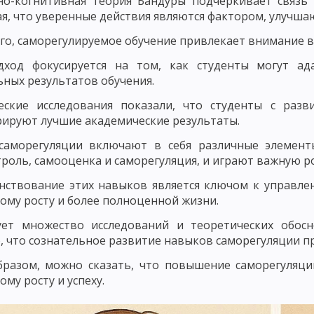
но-когнитивная теория Бандуры подчеркивает связь
я, что уверенные действия являются фактором, улучш
ЛЕМНОГО ОБУЧЕНИЯ
РАЗВИВАЮЩЕЕ ОБУЧЕНИЕ
ТЕХНОЛОГИЯ О
го, саморегулируемое обучение привлекает внимание в
ЧЕСКИЕ КОНЦЕПЦИИ ПЕДАГОГИКИ
ВАЛЬДОРФСКАЯ ПЕДАГОГИКА И П
дход фокусируется на том, как студенты могут ад
ЧЕБНОГО ПРОЦЕССА
ЗАКОНОМЕРНОСТИ УЧЕБНОГО ПРОЦЕССА И ИХ
ных результатов обучения.
УЧЕБНОГО ПРОЦЕССА
СОЦИОЛОГИЧЕСКИЕ И ОРГАНИЗАЦИОННЫЕ З
еские исследования показали, что студенты с разв
ируют лучшие академические результаты.
ЦИПЫ ОБУЧЕНИЯ, КОТОРЫЕ КАСАЮТСЯ ВСЕХ КОМПОНЕНТОВ ДИДАКТИЧ
саморегуляции включают в себя различные элементы
И ПОСЛЕДОВАТЕЛЬНОСТИ ОБУЧЕНИЯ
ПРИНЦИП ГУМАНИЗАЦИИ И Г
роль, самооценка и саморегуляция, и играют важную ро
нствование этих навыков является ключом к управле
ИЗАЦИИ В ОБУЧЕНИИ
ПРИНЦИП ДОСТУПНОСТИ И ДОХОДЧИВОСТИ
ому росту и более полноценной жизни.
ЛЬНОГО СОЧЕТАНИЯ КОЛЛЕКТИВНЫХ И ИНДИВИДУАЛЬНЫХ ФОРМ И СП
ует множество исследований и теоретических обос
, что сознательное развитие навыков саморегуляции 
ОСТИ УЧАЩИХСЯ
ПРИНЦИП АКТИВНОСТИ, СОЗНАТЕЛЬНОСТИ И СА
бразом, можно сказать, что повышение саморегуляц
АВЫКОВ И УМЕНИЙ
ПОНЯТИЕ О МЕТОДАХ ОБУЧЕНИЯ
СОСТАВНЫ
ому росту и успеху.
ЛАССИФИКАЦИЯ МЕТОДОВ ОБУЧЕНИЯ ПО ХАРЛОМОВУ, ОНИЩУКУ И А