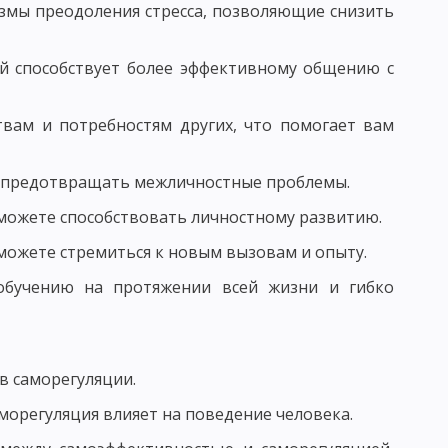
змы преодоления стресса, позволяющие снизить
ЧЕСКАЯ КАТЕГОРИЯ
ПОНЯТИЕ ПРОЦЕСС ОБУЧЕНИЯ
й способствует более эффективному общению с
Й СИСТЕМЫ ОБРАЗОВАНИЯ И ЗАДАЧИ ДИДАКТИКИ
твам и потребностям других, что помогает вам
НОГО ПРОЦЕССА
ь предотвращать межличностные проблемы.
 можете способствовать личностному развитию.
сможете стремиться к новым вызовам и опыту.
Я УЧЕБНОГО ПРОЦЕССА
обучению на протяжении всей жизни и гибко
СИСТЕМЫ И.Ф. ГЕРБАРТА И ДЖ. ДЬЮИ
 саморегуляции.
аморегуляция влияет на поведение человека.
НЫХ ДЕЙСТВИЙ
ПРОБЛЕМНОЕ ОБУЧЕНИЕ