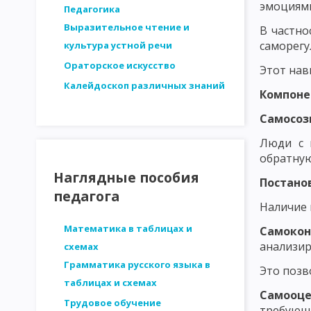
эмоциями
СТРУКТУРА ЛИЧНОСТИ - ПЛАТОНОВ. ОСНОВНЫЕ ЗАКОНОМЕРН
Педагогика
Выразительное чтение и
В частно
ДВИЖУЩИЕ СИЛЫ РАЗВИТИЯ ЛИЧНОСТИ. ВОЗРАСТНАЯ ПЕРИОД
саморегу
культура устной речи
МЕТОДИКА ИССЛЕДОВАНИЯ ПЕДАГОГИЧЕСКИХ ПРОБЛЕМ
И
Ораторское искусство
Этот нав
Калейдоскоп различных знаний
СТРУКТУРА ИССЛЕДОВАНИЯ В ПЕДАГОГИКЕ. ЭТАПЫ ПЕДАГОГИ
Компоне
АНАЛИЗ ЛОГИЧЕСКОЙ ОБОСНОВАННОСТИ
АНАЛИЗ ОБОСН
Самосоз
Люди с 
ВЫДЕЛЕНИЕ И ОПРЕДЕЛЕНИЕ ПЕРЕМЕННЫХ ПРИ ПЕДАГОГИЧЕС
обратную
ФОРМУЛИРОВКА ГИПОТЕЗ ПЕДАГОГИЧЕСКИХ ИССЛЕДОВАНИЙ
Наглядные пособия
Постано
педагога
МЕТОДЫ ПЕДАГОГИЧЕСКОГО ИССЛЕДОВАНИЯ: НАБЛЮДЕНИЕ
Наличие 
МЕТОДЫ ПЕДАГОГИЧЕСКОГО ИССЛЕДОВАНИЯ: МЕТОД ВОПРОСО
Математика в таблицах и
Самокон
анализир
схемах
МЕТОДЫ ПЕДАГОГИЧЕСКОГО ИССЛЕДОВАНИЯ: АНКЕТНЫЙ ОПР
Грамматика русского языка в
Это позв
таблицах и схемах
МЕТОДЫ ПЕДАГОГИЧЕСКОГО ИССЛЕДОВАНИЯ: ТЕСТИРОВАНИЕ
Самооце
Трудовое обучение
требующи