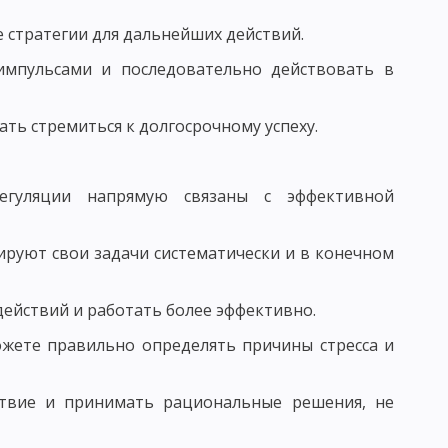
 стратегии для дальнейших действий.
ВАНИЯ УЧЕНИЧЕСКИХ КОЛЛЕКТИВОВ
мпульсами и последовательно действовать в
 И ФУНКЦИИ ПЕДАГОГА
РСТВА
ь стремиться к долгосрочному успеху.
регуляции напрямую связаны с эффективной
Ь
СТЬ, ПЕДАГОГИЧЕСКОЕ ОБЩЕНИЕ
нируют свои задачи систематически и в конечном
ГО ОБЩЕНИЯ
действий и работать более эффективно.
ВОРЧЕСКОГО МЫШЛЕНИЯ
ожете правильно определять причины стресса и
ствие и принимать рациональные решения, не
КИ: ДИСТЕРВЕГ И ДЬЮИ