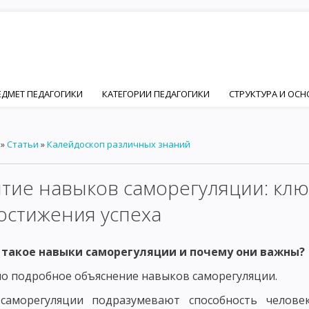
ЕДМЕТ ПЕДАГОГИКИ
КАТЕГОРИИ ПЕДАГОГИКИ
СТРУКТУРА И ОС
ПЕДАГОГИКИ
ЦЕЛЬ ВОСПИТАНИЯ В ОБЩЕСТВЕ
ИДЕАЛ ВОСПИТАН
»
Статьи
»
Калейдоскоп различных знаний
Й И ПЕДАГОГИЧЕСКОЙ НАУК
ОСНОВНЫЕ ПСИХИЧЕСКИЕ ЧЕРТЫ ЛИЧ
ФОРМИРОВАНИЕ ЛИЧНОСТИ
ОСНОВНЫЕ ФАКТОРЫ ФОРМИРОВАНИ
тие навыков саморегуляции: клю
ЦИАЛЬНЫЙ ФАКТОР ФОРМИРОВАНИЯ ЛИЧНОСТИ – ПОНЯТИЕ СОЦИАЛ
остижения успеха
ИИ
ОСНОВНЫЕ ПРИНЦИПЫ СОЦИАЛИЗАЦИИ. ВОСПИТАНИЕ КАК ФА
 такое навыки саморегуляции и почему они важны?
ЧНОСТНО ОРИЕНТИРОВАННОЕ ВОСПИТАНИЕ В РАЗВИТИИ ЛИЧНОСТИ
о подробное объяснение навыков саморегуляции.
Ы ДЕЯТЕЛЬНОСТИ ЧЕЛОВЕКА
ОСНОВНЫЕ ВИДЫ ДЕЯТЕЛЬНОСТИ РЕБ
саморегуляции подразумевают способность челове