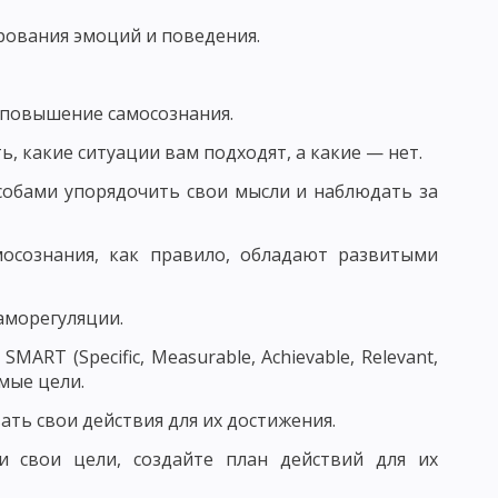
ОСПИТАНИЯ В КОЛЛЕКТИВЕ И ЧЕРЕЗ КОЛЛЕКТИВ
ирования эмоций и поведения.
ТИМИЗАЦИИ ВОСПИТАТЕЛЬНОГО ПРОЦЕССА
 повышение самосознания.
, какие ситуации вам подходят, а какие — нет.
ЬНОСТИ И АКТИВНОСТИ ВОСПИТАННИКОВ
собами упорядочить свои мысли и наблюдать за
ИТАНИЕ
осознания, как правило, обладают развитыми
АПРАВЛЕНИЯ НАЦИОНАЛЬНОГО ВОСПИТАНИЯ
ОГО ВОЗДЕЙСТВИЯ
аморегуляции.
RT (Specific, Measurable, Achievable, Relevant,
 МНЕНИЕ
мые цели.
САМОВОСПИТАНИЯ
ть свои действия для их достижения.
ОЛА - СХЕМЫ И ТАБЛИЦЫ
и свои цели, создайте план действий для их