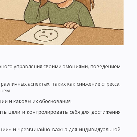
 КРИТЕРИИ ПЕДАГОГИЧЕСКОГО КОНТРОЛЯ
 ВОЗДЕЙСТВИЯ. ВОСПИТАТЕЛЬНЫЙ ФАКТ
УНКЦИИ ВОСПИТАТЕЛЯ
вного управления своими эмоциями, поведением
ИТАНИЯ И ХАРАКТЕРИСТИКА ЕЕ СОСТАВЛЯЮЩИХ
различных аспектах, таких как снижение стресса,
 КОМПОНЕНТЫ ВОСПИТАТЕЛЬНОГО ПРОЦЕССА
нем.
ТАННОСТЬ, ЕЕ УРОВНИ И КРИТЕРИИ
ии и каковы их обоснования.
ить цели и контролировать себя для достижения
ОМЕРНОСТИ ПРОЦЕССА ВОСПИТАНИЯ
В ВОСПИТАНИИ
ляции» и чрезвычайно важна для индивидуальной