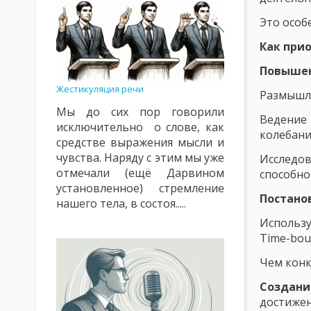
ПРИНЦИП ОБЩЕСТВЕННОЙ НАПРАВЛЕННОСТИ, СВЯЗИ С ЖИЗН
Это особ
ПРИНЦИП СУБЪЕКТ-СУБЪЕКТНЫЙ ХАРАКТЕР ВОСПИТАТЕЛЬНЫ
Как при
ПРИНЦИП НАСТУПАТЕЛЬНОСТИ И АКТИВНОСТИ, СИСТЕМНОСТИ
Повышен
ПРИНЦИП ГУМАНИЗМА И ДЕМОКРАТИЗМА, ВЫСОКОЙ ТРЕБОВА
Жестикуляция речи
Размышля
Мы до сих пор говорили
ПРИНЦИПЫ, КАСАЮЩИЕСЯ СУБЪЕКТОВ ВОСПИТАНИЯ И МЕТОДИ
Ведение 
исключительно о слове, как
колебани
СОДЕРЖАНИЕ ВОСПИТАНИЯ КАК ПЕДАГОГИЧЕСКАЯ ПРОБЛЕМА
средстве выражения мысли и
чувства. Наряду с этим мы уже
Исследо
ОСНОВНАЯ ЦЕЛЬ И ЗАДАЧИ НАЦИОНАЛЬНОГО ВОСПИТАНИЯ
отмечали (ещё Дарвином
способно
установленное) стремление
ПОНЯТИЕ О МЕТОДАХ ВОСПИТАНИЯ
КЛАССИФИКАЦИЯ МЕТ
Постано
нашего тела, в состоя.....
Использу
ПЕДАГОГИЧЕСКАЯ ХАРАКТЕРИСТИКА СОЦИАЛЬНОЙ СРЕДЫ
Time-bou
ОСНОВНЫЕ ВОСПИТАТЕЛЬНЫЕ ФУНКЦИИ УЧЕБНОЙ СРЕДЫ
Чем конк
ЭТАПЫ И ПРИНЦИПЫ САМОВОСПИТАНИЯ
МЕТОДЫ САМОВО
Создан
достижен
ОСНОВЫ ПЕДАГОГИЧЕСКОГО МАСТЕРСТВА
РАЗМЕЩЕНИЕ РЕ