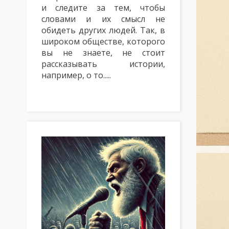
и следите за тем, чтобы
ТРАДИЦИОННЫЕ МЕТОДЫ ОБУЧЕНИЯ. СЛОВЕСНЫЕ МЕТОДЫ ОБУ
словами и их смысл не
МЕТОД ЛЕКЦИЯ
МЕТОД БЕСЕДА
МЕТОД ДИСКУССИЯ
обидеть других людей. Так, в
широком обществе, которого
НАГЛЯДНЫЕ МЕТОДЫ ОБУЧЕНИЯ: ПОКАЗ, ИЛЛЮСТРИРОВАНИЕ
вы не знаете, не стоит
рассказывать истории,
ПРАКТИЧЕСКИЕ МЕТОДЫ ОБУЧЕНИЯ: ЛАБОРАТОРНЫЕ РАБОТЫ, 
например, о то.....
МЕТОДЫ КОНТРОЛЯ И САМОКОНТРОЛЯ В ОБУЧЕНИИ. САМОСТ
ИМИТАЦИОННЫЕ МЕТОДЫ ОБУЧЕНИЯ. МЕТОД ИНСЦЕНИРОВКИ
ИМИТАЦИОННЫЕ НЕ ИГРОВЫЕ МЕТОДЫ ОБУЧЕНИЯ. АНАЛИЗ КО
МЕТОДИКА РЕШЕНИЯ СИТУАЦИОННЫХ ЗАДАЧ
МЕТОД ИНЦИ
МОЗГОВАЯ АТАКА (БРЕЙНСТОРМИНГ)
МЕТОД КРУГЛОГО СТ
ИНТЕЛЛЕКТУАЛЬНАЯ РАЗМИНКА, СОКРАТИЧНАЯ БЕСЕДА КАК 
КЛАССИФИКАЦИЯ ФОРМ ОРГАНИЗАЦИИ ОБУЧЕНИЯ
УРОК: 