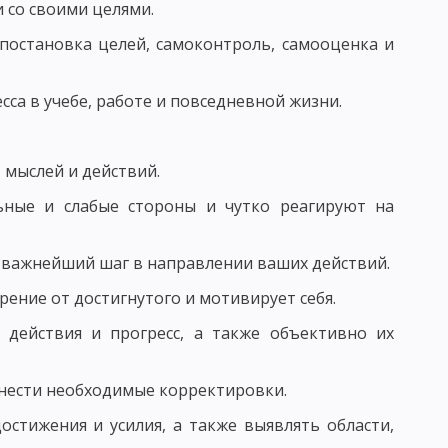
 со своими целями.
 постановка целей, самоконтроль, самооценка и
АГОГИЧЕСКОГО ИССЛЕДОВАНИЯ
КЕ. ФУНКЦИИ ПЕДАГОГИЧЕСКИХ ИССЛЕДОВАНИЙ
сса в учебе, работе и повседневной жизни.
 ОПРЕДЕЛЕНИЕ ЦЕЛИ ИССЛЕДОВАНИЯ В ПЕДАГОГИКЕ
 мыслей и действий.
ные и слабые стороны и чутко реагируют на
ОРМУЛИРОВАННЫХ ГИПОТЕЗ В ПЕДАГОГИКЕ
 ИССЛЕДОВАНИЯ И ИХ ПРЕДВАРИТЕЛЬНЫЙ ОТБОР
 важнейший шаг в направлении ваших действий.
ение от достигнутого и мотивирует себя.
ЬЮ
действия и прогресс, а также объективно их
ЕДУРЫ ОПРОСА
 внести необходимые корректировки.
 ОБЩАЯ ХАРАКТЕРИСТИКА
стижения и усилия, а также выявлять области,