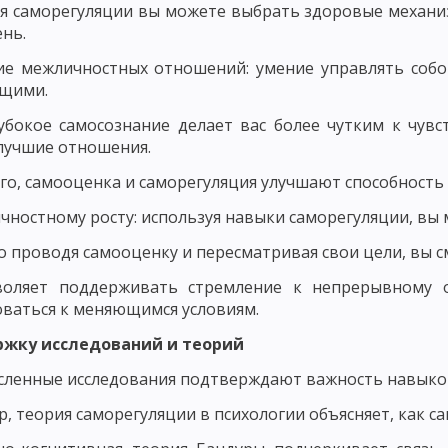
я саморегуляции вы можете выбрать здоровые механи
ень.
ДМЕТ СОВРЕМЕННОЙ ДИДАКТИКИ
ПОНЯТИЕ ОБУЧЕНИЯ КАК ДИДАКТИ
ие межличностных отношений: умение управлять собо
ПОНЯТИЕ ОБРАЗОВАНИЕ КАК КАТЕГОРИЯ ДИДАКТИКИ
щими.
, УЧЕБНИК И РУКОВОДСТВО
ОСНОВНЫЕ ТЕНДЕНЦИИ НАЦИОНАЛЬНО
убокое самосознание делает вас более чутким к чувс
лучшие отношения.
НЫЕ ПРИЗНАКИ УЧЕБНОГО ПРОЦЕССА
ОСНОВНЫЕ КРИТЕРИИ УЧЕБ
го, самооценка и саморегуляция улучшают способност
БНОГО ПРОЦЕССА. ЦЕЛЕВОЙ КОМПОНЕНТ УЧЕБНОГО ПРОЦЕССА
ичностному росту: используя навыки саморегуляции, вы
ПРОЦЕССА
СОДЕРЖАТЕЛЬНЫЙ КОМПОНЕНТ УЧЕБНОГО ПРОЦЕССА
о проводя самооценку и пересматривая свои цели, вы 
РОЦЕССА
ФОРМИРОВАНИЕ ЗНАНИЙ И НАВЫКОВ КАК СОСТАВЛЯЮЩА
воляет поддерживать стремление к непрерывному 
ваться к меняющимся условиям.
ОБРАЗОВАТЕЛЬНАЯ ФУНКЦИЯ УЧЕБНОГО ПРОЦЕССА
ржку исследований и теорий
ЦЕССА
ФУНКЦИЯ САМОСОВЕРШЕНСТВОВАНИЯ
ДИДАКТИЧЕСКИЕ 
ленные исследования подтверждают важность навыков
МАЯ КОНЦЕПЦИЯ ОБУЧЕНИЯ. ЛИНЕЙНОЕ ПРОГРАММИРОВАНИЕ
, теория саморегуляции в психологии объясняет, как с
ЬНОЕ ОБУЧЕНИЕ
ТЕОРИЯ ПОЭТАПНОГО ФОРМИРОВАНИЯ УМСТВЕН