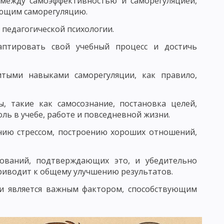
 между самоэффективностью и саморегуляцией,
ающим саморегуляцию.
БУЧЕНИЯ
ПЕДАГОГИКА СОТРУДНИЧЕСТВА
 педагогической психологии.
ЕДАГОГИКА ПЕТЕРСОНА
аптировать свой учебный процесс и достичь
 КЛАССИФИКАЦИЯ
АКОНОМЕРНОСТИ УЧЕБНОГО ПРОЦЕССА
итыми навыками саморегуляции, как правило,
ЕСКОГО ПРОЦЕССА
, такие как самосознание, постановка целей,
УМАНИТАРИЗАЦИИ ОБУЧЕНИЯ
ль в учебе, работе и повседневной жизни.
нию стрессом, построению хороших отношений,
 ПРЕПОДАВАНИЯ
ОСОБОВ УЧЕБНОЙ РАБОТЫ
нований, подтверждающих это, и убедительно
приводит к общему улучшению результатов.
МОСТОЯТЕЛЬНОСТИ УЧАЩИХСЯ
ии является важным фактором, способствующим
Е ЧАСТИ МЕТОДА ОБУЧЕНИЯ
ЛЕКСЮКУ
ОТБОР МЕТОДОВ ОБУЧЕНИЯ