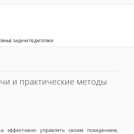
НОВНЫЕ ЗАДАЧИ ПЕДАГОГИКИ
ИЯ
НОСТИ
Я И РАЗВИТИЯ ЛИЧНОСТИ
чи и практические методы
ИЗАЦИЯ
КТОР ФОРМИРОВАНИЯ ЛИЧНОСТИ
ЕНКА
ЛИЧНОСТЬ И ИНДИВИДУАЛЬНОСТЬ
ка эффективно управлять своим поведением,