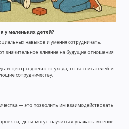
 КРИТЕРИИ ПЕДАГОГИЧЕСКОГО КОНТРОЛЯ
а у маленьких детей?
оциальных навыков и умения сотрудничать.
 ВОЗДЕЙСТВИЯ. ВОСПИТАТЕЛЬНЫЙ ФАКТ
вают значительное влияние на будущие отношения
УНКЦИИ ВОСПИТАТЕЛЯ
ды и центры дневного ухода, от воспитателей и
ИТАНИЯ И ХАРАКТЕРИСТИКА ЕЕ СОСТАВЛЯЮЩИХ
ующие сотрудничеству.
 КОМПОНЕНТЫ ВОСПИТАТЕЛЬНОГО ПРОЦЕССА
ТАННОСТЬ, ЕЕ УРОВНИ И КРИТЕРИИ
ничества — это позволить им взаимодействовать
ОМЕРНОСТИ ПРОЦЕССА ВОСПИТАНИЯ
В ВОСПИТАНИИ
проекты, дети могут научиться уважать мнение