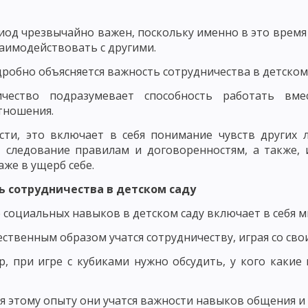
ОСТИ РАЗВИТИЯ ЛИЧНОСТИ
иод чрезвычайно важен, поскольку именно в это время
ИЗАЦИЯ РАЗВИТИЯ ЛИЧНОСТИ И ЕЕ КРИТЕРИИ
МЕТОДОЛОГИЯ ПЕД
заимодействовать с другими.
ССЛЕДОВАНИЯ В ПЕДАГОГИКЕ
МОДЕЛИ ИССЛЕДОВАНИЯ В ПЕДАГОГИ
робно объясняется важность сотрудничества в детском
ЧЕСКОГО ИССЛЕДОВАНИЯ
ВЫБОР ИССЛЕДОВАТЕЛЬСКОЙ ПРОБЛЕМЫ И
ичество подразумевает способность работать вм
тношения.
ОВАННОСТИ СОДЕРЖАНИЯ
ПРАКСЕОЛОГИЧЕСКИЙ АНАЛИЗ
сти, это включает в себя понимание чувств других
КИХ ИССЛЕДОВАНИЯХ
ОПРЕДЕЛЕНИЕ ПАРАМЕТРОВ ВЕРИФИКАЦИИ Ф
 следование правилам и договоренностям, а также,
аже в ущерб себе.
ЭТАПЫ ПЕДАГОГИЧЕСКОГО ИССЛЕДОВАНИЯ
СБОР РЕЗУЛЬТАТОВ
ь сотрудничества в детском саду
МЕТОДЫ ПЕДАГОГИЧЕСКОГО ИССЛЕДОВАНИЯ: ЭКСПЕРИМЕНТ
 социальных навыков в детском саду включает в себя 
В – БЕСЕДА
МЕТОДЫ ПЕДАГОГИЧЕСКОГО ИССЛЕДОВАНИЯ: ИНТЕРВ
ественным образом учатся сотрудничеству, играя со сво
ОС
ПРАВИЛА ФОРМУЛИРОВКИ ВОПРОСОВ АНКЕТЫ
ЭТАПЫ ПРОЦ
, при игре с кубиками нужно обсудить, у кого какие
ВИДЫ ТЕСТОВ В ПЕДАГОГИКЕ
ПЕДАГОГИЧЕСКИЙ ПРОЦЕСС И ЕГО
я этому опыту они учатся важности навыков общения и