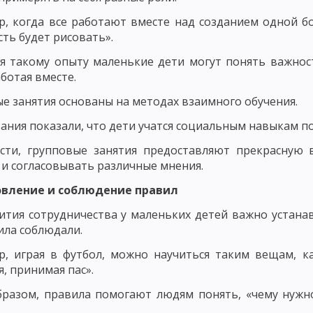
ЬЮ В ВОСПИТАНИИ
ПРИНЦИП ВОСПИТАНИЯ В ТРУДЕ
ПРИНЦИП В
, когда все работают вместе над созданием одной б
Х ВЗАИМООТНОШЕНИЙ
сть будет рисовать».
 И КОНКРЕТНОСТИ ВОСПИТАТЕЛЬНЫХ МЕРОПРИЯТИЙ
ПРИНЦИП ОП
я такому опыту маленькие дети могут понять важнос
аботая вместе.
ТЕЛЬНОСТЬЮ И УВАЖЕНИЕМ К ЛИЧНОСТИ ВОСПИТАННИКА
е занятия основаны на методах взаимного обучения.
КИ ИХ ДЕЯТЕЛЬНОСТИ
ПРИНЦИП СОЗНАТЕЛЬНОСТИ, САМОДЕЯТЕЛ
ания показали, что дети учатся социальным навыкам п
ОСНОВНЫЕ НАПРАВЛЕНИЯ ВОСПИТАНИЯ
НАЦИОНАЛЬНОЕ ВОСП
ости, групповые занятия предоставляют прекрасную 
и согласовывать различные мнения.
ОБЩИЕ ПРИНЦИПЫ НАЦИОНАЛЬНОГО ВОСПИТАНИЯ
ОСНОВНЫЕ Н
новление и соблюдение правил
ОДОВ ВОСПИТАНИЯ
МЕТОДЫ НЕПОСРЕДСТВЕННОГО ВОСПИТАТЕЛЬН
ития сотрудничества у маленьких детей важно устанав
ВОСПИТАТЕЛЬНЫЕ ФУНКЦИИ СОЦИАЛЬНОЙ СРЕДЫ
ОБЩЕСТВЕННОЕ
ила соблюдали.
МЕХАНИЗМ ВОЗДЕЙСТВИЯ КОЛЛЕКТИВА НА ЛИЧНОСТЬ
СУЩНОСТЬ 
, играя в футбол, можно научиться таким вещам, к
я, принимая пас».
СПИТАНИЯ
САМООЦЕНКА И САМОНАБЛЮДЕНИЕ
НАЧАЛЬНАЯ ШК
разом, правила помогают людям понять, «чему нужн
КЛАМНЫХ МАТЕРИАЛОВ НА САЙТЕ ПЕДАГОГИКА.ОРГ