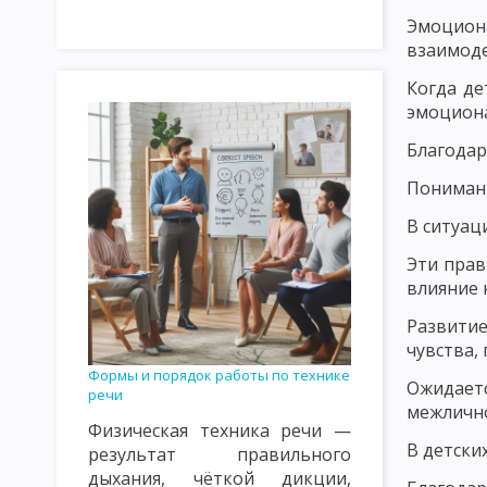
НАЗНАЧЕНИЕ И ЗАДАЧИ ПЕДАГОГИЧЕСКОГО ПРОЦЕССА
ОС
Эмоцион
ЗАКОНОМЕРНОСТИ ПЕДАГОГИЧЕСКОГО ПРОЦЕССА. ЗАКОНОМ
взаимоде
Когда де
ОСНОВНЫЕ НАПРАВЛЕНИЯ СОВЕРШЕНСТВОВАНИЯ ПЕДАГОГИЧЕ
эмоцион
ВИДЫ ПЕДАГОГИЧЕСКОЙ ДЕЯТЕЛЬНОСТИ
ПЕДАГОГИЧЕСКОЕ
Благодар
ПЕДАГОГИЧЕСКАЯ КУЛЬТУРА И ЕЕ СОСТАВЛЯЮЩИЕ
ПЕДАГО
Понимани
ПЕДАГОГИЧЕСКАЯ ТЕХНИКА: МИМИКА И ПАНТОМИМИКА
ПЕ
В ситуац
ОСНОВНЫЕ ТРЕБОВАНИЯ К УЧИТЕЛЮ: ПЕДАГОГИЧЕСКИЕ СПОС
Эти прав
влияние 
ФУНКЦИИ ПЕДАГОГИЧЕСКОГО ОБЩЕНИЯ. СТРУКТУРА ПРОФЕС
Развитие
чувства,
ПЕДАГОГИЧЕСКИЙ ТАКТ, ЕГО ПРИЗНАКИ И СОСТАВЛЯЮЩИЕ
Формы и порядок работы по технике
Ожидает
ПЕДАГОГИЧЕСКАЯ НАПРАВЛЕННОСТЬ УЧИТЕЛЯ
КРИТЕРИИ 
речи
межлично
Физическая техника речи —
ТЕОРИЯ ФОРМАЛЬНОГО ОБРАЗОВАНИЯ ГЕРБАРТА, СПЕНСЕРА.
В детски
результат правильного
дыхания, чёткой дикции,
ИСТОРИЯ РАЗВИТИЯ ДИДАКТИКИ: ЯН ВЛАДИСЛАВ ДАВИД, А. ДУХ