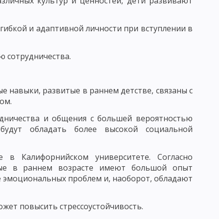
зличных культур и ценностей, дети развивают
ЧЕСКАЯ КАТЕГОРИЯ
ПОНЯТИЕ ПРОЦЕСС ОБУЧЕНИЯ
 гибкой и адаптивной личности при вступлении в
Й СИСТЕМЫ ОБРАЗОВАНИЯ И ЗАДАЧИ ДИДАКТИКИ
ю сотрудничества.
НОГО ПРОЦЕССА
е навыки, развитые в раннем детстве, связаны с
ом.
рудничества и общения с большей вероятностью
удут обладать более высокой социальной
Я УЧЕБНОГО ПРОЦЕССА
е в Калифорнийском университете. Согласно
орые в раннем возрасте имеют большой опыт
СИСТЕМЫ И.Ф. ГЕРБАРТА И ДЖ. ДЬЮИ
е эмоциональных проблем и, наоборот, обладают
ожет повысить стрессоустойчивость.
НЫХ ДЕЙСТВИЙ
ПРОБЛЕМНОЕ ОБУЧЕНИЕ