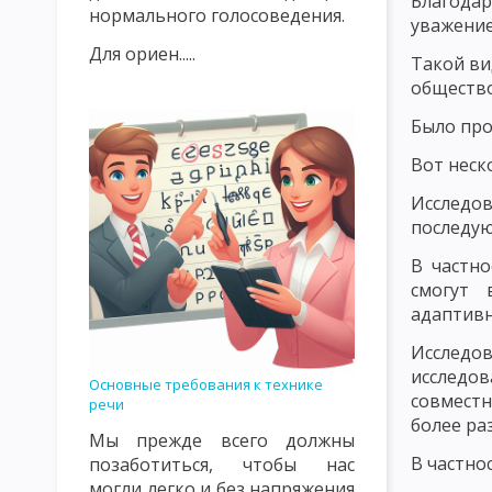
Благода
нормального голосоведения.
уважение
ИСТОРИЯ РАЗВИТИЯ ДИДАКТИКИ В 20 ВЕКЕ
ОБЪЕКТ И ПРЕ
Для ориен.....
Такой ви
ПРЕПОДАВАНИЯ И ОБУЧЕНИЯ КАК КАТЕГОРИИ ДИДАКТИКИ
общество
УЧЕБНЫЙ ПЛАН, УЧЕБНАЯ ПРОГРАММА, УЧЕБНАЯ ДИСЦИПЛИНА
Было про
Вот неск
ОБЩАЯ ДИДАКТИКА И ЕЕ СОВРЕМЕННЫЕ ПРОБЛЕМЫ
ОСНОВ
Исследов
МОДЕЛЬ ОБРАЗОВАТЕЛЬНОГО ПРОЦЕССА
СТРУКТУРА УЧЕ
последую
СТИМУЛИРУЮЩЕЕ-МОТИВАЦИОННЫЙ КОМПОНЕНТ УЧЕБНОГО 
В частно
смогут 
ОЦЕНОЧНОСТНО-РЕЗУЛЬТАТИВНЫЙ КОМПОНЕНТ УЧЕБНОГО П
адаптив
СУЩНОСТЬ ДИДАКТИЧЕСКОГО ПРОЦЕССА СИСТЕМЫ ОБУЧЕНИЯ
Исследо
исследо
Основные требования к технике
ВОСПИТАТЕЛЬНАЯ И РАЗВИВАЮЩАЯ ФУНКЦИЯ УЧЕБНОГО ПРО
совместн
речи
более ра
СОВРЕМЕННЫЕ ДИДАКТИЧЕСКИЕ СИСТЕМЫ
ПРОГРАММИРУЕ
Мы прежде всего должны
В частно
позаботиться, чтобы нас
РАЗВЕТВЛЕННОЕ И СМЕШАННОЕ ПРОГРАММИРОВАНИЕ. МОДУЛ
могли легко и без напряжения