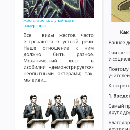
КЛАССИФИКАЦИЯ УРОКОВ. ТИПЫ УРОКОВ. ВИДЫ УРОКОВ
К
ВИДЫ, ФОРМЫ И МЕТОДЫ КОНТРОЛЯ И ОЦЕНКИ ПОДГОТОВЛЕ
Жесты в речи: случайные и
намеренные
СОДЕРЖАНИЕ ПЕДАГОГИЧЕСКОГО ПОНЯТИЯ «ВОСПИТАНИЕ» К
Как
Все виды жестов часто
ОБЪЕКТЫ ВОСПИТАТЕЛЬНОГО ВОЗДЕЙСТВИЯ: СОЗНАНИЕ, ПОДС
встречаются в устной речи.
Раннее д
Наше отношение к ним
ТЕОРИЯ ВОСПИТАНИЯ КАК НАУЧНАЯ И УЧЕБНАЯ ДИСЦИПЛИНА
Считаетс
должно быть разное.
и социал
Механический жест в
ФУНКЦИИ ТЕОРИИ ВОСПИТАНИЯ
СУТЬ ПРОЦЕССА ВОСПИТ
изобилии «демонстрируется»
Поэтому 
КЛАССИФИКАЦИЯ МЕТОДОВ ВОСПИТАНИЯ. ВОСПИТАННИКИ КАК
неопытными актёрами; так,
учителей
мы види.....
ЦЕЛЬ И ЭМОЦИОНАЛЬНО-МОТИВАЦИОННЫЙ КОМПОНЕНТ ВОС
Конкретн
КОНТРОЛЬНО-РЕГУЛИРОВОЧНЫЙ КОМПОНЕНТ УЧЕБНОГО ПРО
1. Введе
Самый пр
ЗАКОНЫ ВОСПИТАНИЯ И ИХ ХАРАКТЕРИСТИКА
ЗАКОНОМЕР
друг с д
ХАРАКТЕРИСТИКА ПРИНЦИПОВ ВОСПИТАНИЯ
КЛАССИФИКА
Благодар
других и