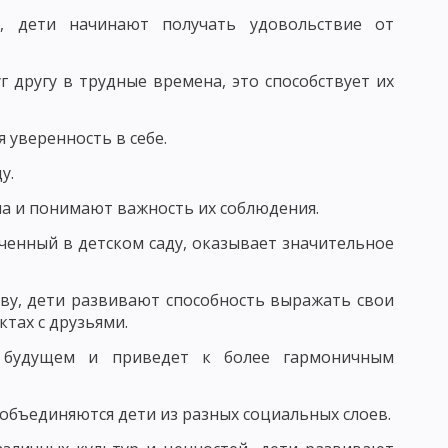
а, дети начинают получать удовольствие от
ВАНИЯ УЧЕНИЧЕСКИХ КОЛЛЕКТИВОВ
г другу в трудные времена, это способствует их
 И ФУНКЦИИ ПЕДАГОГА
РСТВА
 уверенность в себе.
у.
Ь
ла и понимают важность их соблюдения.
СТЬ, ПЕДАГОГИЧЕСКОЕ ОБЩЕНИЕ
ученный в детском саду, оказывает значительное
ГО ОБЩЕНИЯ
ву, дети развивают способность выражать свои
тах с друзьями.
ВОРЧЕСКОГО МЫШЛЕНИЯ
 будущем и приведет к более гармоничным
объединяются дети из разных социальных слоев.
КИ: ДИСТЕРВЕГ И ДЬЮИ