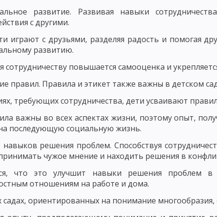
НОВНЫЕ КОМПОНЕНТЫ ПЕДАГОГИЧЕСКОГО ПРОЦЕССА
альное развитие. Развивая навыки сотрудничеств
ЕРНОСТИ ФОРМИРОВАНИЯ ЛИЧНОСТИ
ЗАКОНОМЕРНОСТИ ФОРМИРО
йствия с другими.
ти играют с друзьями, разделяя радость и помогая дру
СКОГО ПРОЦЕССА
СОДЕРЖАНИЕ ПЕДАГОГИЧЕСКОЙ ДЕЯТЕЛЬНОСТИ
альному развитию.
 МАСТЕРСТВО И ЕГО ЭЛЕМЕНТЫ
УРОВНИ ПЕДАГОГИЧЕСКОГО МАСТЕ
я сотрудничеству повышается самооценка и укрепляется
ГИЧЕСКИЙ ОПЫТ, ПРОФЕССИОНАЛЬНАЯ КОМПЕТЕНТНОСТЬ ПЕДАГОГА
е правил. Правила и этикет также важны в детском сад
ДАГОГИЧЕСКАЯ ТЕХНИКА: РЕЧЬ ПЕДАГОГА, УМЕНИЕ ПЕДАГОГА УПРАВЛЯТ
иях, требующих сотрудничества, дети усваивают прави
ОБНОСТИ
ОСНОВНЫЕ ТРЕБОВАНИЯ К УЧИТЕЛЮ: КОММУНИКАБЕЛЬНО
ила важны во всех аспектах жизни, поэтому опыт, пол
на последующую социальную жизнь.
СИОНАЛЬНО-ПЕДАГОГИЧЕСКОГО ОБЩЕНИЯ
СТИЛИ ПЕДАГОГИЧЕСКО
 навыков решения проблем. Способствуя сотрудничест
 принимать чужое мнение и находить решения в конфлик
ПЕДАГОГИЧЕСКОЕ ТВОРЧЕСТВО
ХАРАКТЕРИСТИКИ И СВОЙСТВА Т
ся, что это улучшит навыки решения проблем в
ПЕДАГОГИЧЕСКОГО МАСТЕРСТВА
ИСТОРИЯ РАЗВИТИЯ ДИДАКТИКИ
стным отношениям на работе и дома.
 ПЕДАГОГИЧЕСКАЯ СИСТЕМА УШИНСКОГО
х садах, ориентированных на понимание многообразия, 
НОВИЧ, Н. ПИРОГОВ И Б. ГРИНЧЕНКО
ИСТОРИЯ РАЗВИТИЯ ДИДАКТИ