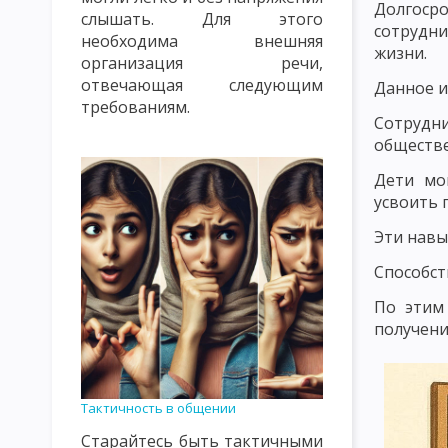
Долгоср
слышать. Для этого
ПРАВИЛА СОЗДАНИЯ ПРОБЛЕМНЫХ СИТУАЦИЙ. УРОВНИ ПРОБ
сотрудни
необходима внешняя
жизни.
организация речи,
ЛИЧНОСТНО ОРИЕНТИРОВАННОЕ ОБУЧЕНИЕ
ТЕХНОКРАТИ
отвечающая следующим
Данное и
ЦЕННОСТНО ОРИЕНТИРОВАННОЕ ВОСПИТАНИЕ
ЗАКОНЫ У
требованиям.
Сотрудн
обществе
ПСИХОЛОГИЧЕСКИЕ И КИБЕРНЕТИЧЕСКИЕ ЗАКОНОМЕРНОСТИ 
Дети мо
ДИДАКТИЧЕСКИЕ ПРИНЦИПЫ И ИХ КЛАССИФИКАЦИЯ
ПРИН
усвоить 
ПРИНЦИП ПРАКТИЧЕСКОЙ НАПРАВЛЕННОСТИ, СИСТЕМНОСТИ 
Эти навы
ПРИНЦИП ОПТИМИЗАЦИИ ОБУЧЕНИЯ
ПРИНЦИП ДЕМОКРАТ
Способст
ПРИНЦИП НАГЛЯДНОСТИ В ОБУЧЕНИИ
ПРИНЦИП РАЦИОНА
По этим
получени
ПРИНЦИП МОТИВАЦИИ УЧЕБНО-ПОЗНАВАТЕЛЬНОЙ ДЕЯТЕЛЬН
ПРИНЦИП ПРОЧНОСТИ УСВОЕНИЯ ЗНАНИЙ, ФОРМИРОВАНИЯ Н
Тактичность в общении
КЛАССИФИКАЦИЯ МЕТОДОВ ОБУЧЕНИЯ ПО БАБАНСКОМУ
К
Старайтесь быть тактичными