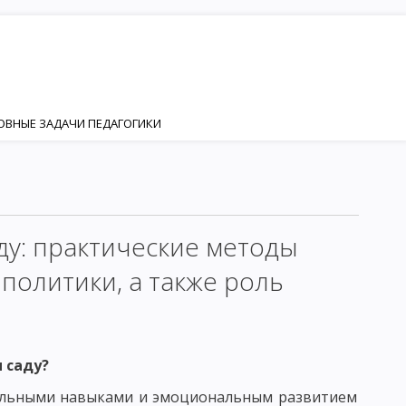
НОВНЫЕ ЗАДАЧИ ПЕДАГОГИКИ
ИЯ
НОСТИ
Я И РАЗВИТИЯ ЛИЧНОСТИ
ду: практические методы
ИЗАЦИЯ
политики, а также роль
КТОР ФОРМИРОВАНИЯ ЛИЧНОСТИ
 саду?
ЕНКА
ЛИЧНОСТЬ И ИНДИВИДУАЛЬНОСТЬ
циальными навыками и эмоциональным развитием