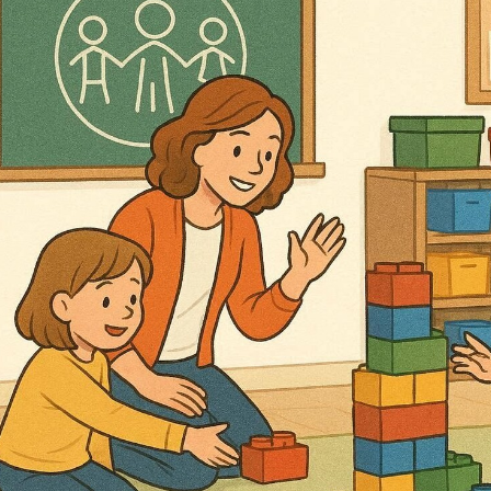
ЧЕНИЯ: РАССКАЗ
СЛОВЕСНЫЕ МЕТОДЫ ОБУЧЕНИЯ: МЕТОД ОБЪЯСН
СЕМИНАРСКОЕ ЗАНЯТИЕ КАК МЕТОД ОБУЧЕНИЯ
 И ДЕМОНСТРИРОВАНИЕ
ПРАКТИЧЕСКИЕ МЕТОДЫ ОБУЧЕНИЯ: УПРА
ПРАКТИЧЕСКИЕ РАБОТЫ, ИНСТРУКТАЖ
ОЯТЕЛЬНАЯ РАБОТА УЧАЩИХСЯ
ПОНЯТИЕ О МЕТОДАХ АКТИВИЗАЦИ
ИГРОВЫЕ МЕТОДЫ ОБУЧЕНИЯ. ДЕЛОВЫЕ ИГРЫ
НКРЕТНОЙ СИТУАЦИИ
РЕШЕНИЕ СИТУАЦИОННЫХ ЗАДАЧ – МЕТОД А
ДЕНТОВ, МЕТОД КОНФЛИКТОВ, МЕТОД «ЛАБИРИНТА ДЕЙСТВИЙ», МЕТ
ОЛА В ОБУЧЕНИИ
ЛЕКЦИОННЫЙ МЕТОД ОБУЧЕНИЯ
НЕТРАДИЦИО
МЕТОДЫ ОБУЧЕНИЯ
ПОНЯТИЕ О ФОРМАХ ОРГАНИЗАЦИИ ОБУЧЕНИЯ
ТИПЫ И СТРУКТУРА
ВОСПИТАТЕЛЬНЫЕ, РАЗВИВАЮЩИЕ И ДИДАКТИЧЕ