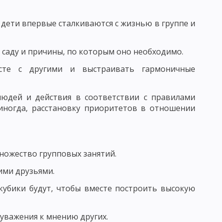
 дети впервые сталкиваются с жизнью в группе и
АГОГИЧЕСКОГО ИССЛЕДОВАНИЯ
КЕ. ФУНКЦИИ ПЕДАГОГИЧЕСКИХ ИССЛЕДОВАНИЙ
 саду и причины, по которым оно необходимо.
 ОПРЕДЕЛЕНИЕ ЦЕЛИ ИССЛЕДОВАНИЯ В ПЕДАГОГИКЕ
есте с другими и выстраивать гармоничные
 людей и действия в соответствии с правилами
ОРМУЛИРОВАННЫХ ГИПОТЕЗ В ПЕДАГОГИКЕ
 иногда, расстановку приоритетов в отношении
 ИССЛЕДОВАНИЯ И ИХ ПРЕДВАРИТЕЛЬНЫЙ ОТБОР
множество групповых занятий.
ЬЮ
ими друзьями.
ЕДУРЫ ОПРОСА
 кубики будут, чтобы вместе построить высокую
 ОБЩАЯ ХАРАКТЕРИСТИКА
 уважения к мнению других.