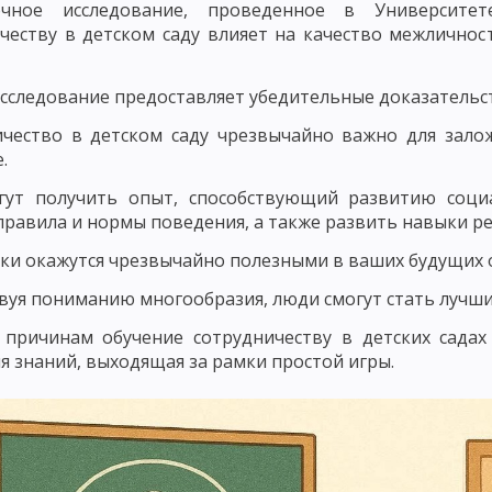
очное исследование, проведенное в Университет
ЛЕМНОГО ОБУЧЕНИЯ
РАЗВИВАЮЩЕЕ ОБУЧЕНИЕ
ТЕХНОЛОГИЯ О
честву в детском саду влияет на качество межличнос
ЧЕСКИЕ КОНЦЕПЦИИ ПЕДАГОГИКИ
ВАЛЬДОРФСКАЯ ПЕДАГОГИКА И П
сследование предоставляет убедительные доказательс
ЧЕБНОГО ПРОЦЕССА
ЗАКОНОМЕРНОСТИ УЧЕБНОГО ПРОЦЕССА И ИХ
ичество в детском саду чрезвычайно важно для зало
.
УЧЕБНОГО ПРОЦЕССА
СОЦИОЛОГИЧЕСКИЕ И ОРГАНИЗАЦИОННЫЕ З
гут получить опыт, способствующий развитию соци
ЦИПЫ ОБУЧЕНИЯ, КОТОРЫЕ КАСАЮТСЯ ВСЕХ КОМПОНЕНТОВ ДИДАКТИЧ
правила и нормы поведения, а также развить навыки р
И ПОСЛЕДОВАТЕЛЬНОСТИ ОБУЧЕНИЯ
ПРИНЦИП ГУМАНИЗАЦИИ И Г
ки окажутся чрезвычайно полезными в ваших будущих 
ИЗАЦИИ В ОБУЧЕНИИ
ПРИНЦИП ДОСТУПНОСТИ И ДОХОДЧИВОСТИ
вуя пониманию многообразия, люди смогут стать лучш
ЛЬНОГО СОЧЕТАНИЯ КОЛЛЕКТИВНЫХ И ИНДИВИДУАЛЬНЫХ ФОРМ И СП
 причинам обучение сотрудничеству в детских садах
я знаний, выходящая за рамки простой игры.
ОСТИ УЧАЩИХСЯ
ПРИНЦИП АКТИВНОСТИ, СОЗНАТЕЛЬНОСТИ И СА
АВЫКОВ И УМЕНИЙ
ПОНЯТИЕ О МЕТОДАХ ОБУЧЕНИЯ
СОСТАВНЫ
ЛАССИФИКАЦИЯ МЕТОДОВ ОБУЧЕНИЯ ПО ХАРЛОМОВУ, ОНИЩУКУ И А