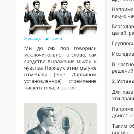
ПРИНЦИП ОБЩЕСТВЕННОЙ НАПРАВЛЕННОСТИ, СВЯЗИ С ЖИЗН
Например
ПРИНЦИП СУБЪЕКТ-СУБЪЕКТНЫЙ ХАРАКТЕР ВОСПИТАТЕЛЬНЫ
какую ча
ПРИНЦИП НАСТУПАТЕЛЬНОСТИ И АКТИВНОСТИ, СИСТЕМНОСТИ
Благодар
целей, р
ПРИНЦИП ГУМАНИЗМА И ДЕМОКРАТИЗМА, ВЫСОКОЙ ТРЕБОВА
Жестикуляция речи
Групповы
Мы до сих пор говорили
ПРИНЦИПЫ, КАСАЮЩИЕСЯ СУБЪЕКТОВ ВОСПИТАНИЯ И МЕТОДИ
Исследов
исключительно о слове, как
СОДЕРЖАНИЕ ВОСПИТАНИЯ КАК ПЕДАГОГИЧЕСКАЯ ПРОБЛЕМА
средстве выражения мысли и
В частн
чувства. Наряду с этим мы уже
решений 
ОСНОВНАЯ ЦЕЛЬ И ЗАДАЧИ НАЦИОНАЛЬНОГО ВОСПИТАНИЯ
отмечали (ещё Дарвином
установленное) стремление
2. Уста
ПОНЯТИЕ О МЕТОДАХ ВОСПИТАНИЯ
КЛАССИФИКАЦИЯ МЕТ
нашего тела, в состоя.....
Для разв
ПЕДАГОГИЧЕСКАЯ ХАРАКТЕРИСТИКА СОЦИАЛЬНОЙ СРЕДЫ
эти прав
ОСНОВНЫЕ ВОСПИТАТЕЛЬНЫЕ ФУНКЦИИ УЧЕБНОЙ СРЕДЫ
Например
двигатьс
ЭТАПЫ И ПРИНЦИПЫ САМОВОСПИТАНИЯ
МЕТОДЫ САМОВО
Таким об
ОСНОВЫ ПЕДАГОГИЧЕСКОГО МАСТЕРСТВА
РАЗМЕЩЕНИЕ РЕ
время».