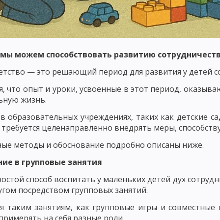
ОНТРОЛЬ КАК ПЕДАГОГИЧЕСКОЕ ПОНЯТИЕ
ФУНКЦИИ, ПРИНЦИПЫ И
ННОСТИ УЧАЩИХСЯ
ОЦЕНКА ЗНАНИЙ, НАВЫКОВ И УМЕНИЙ
АК ОБЩЕСТВЕННО-ИСТОРИЧЕСКОГО ЯВЛЕНИЯ
 мы можем способствовать развитию сотрудничеств
ОЗНАНИЕ, НАВЫКИ, ПРИВЫЧКИ, ЭМОЦИИ, ЧУВСТВА, МОТИВЫ
етство — это решающий период для развития у детей с
ПРОЦЕСС ВОСПИТАНИЯ. ИДЕАЛ ВОСПИТАНИЯ
ВОСПИТАТЕЛЬНЫЕ
я, что опыт и уроки, усвоенные в этот период, оказы
ьную жизнь.
АНИЯ
ОСНОВНЫЕ ПРИЗНАКИ ПРОЦЕССА ВОСПИТАНИЯ. ОСНОВНЫЕ Ф
в образовательных учреждениях, таких как детские са
 СУБЪЕКТ ВОСПИТАТЕЛЬНОГО ПРОЦЕССА
МОДЕЛЬ ПРОЦЕССА ВОСП
 требуется целенаправленно внедрять меры, способств
ПИТАТЕЛЬНОГО ПРОЦЕССА
СОДЕРЖАТЕЛЬНЫЙ И ПРОЦЕССУАЛЬНЫЙ
ые методы и обоснование подробно описаны ниже.
ЦЕССА
РЕЗУЛЬТАТИВНЫЙ КОМПОНЕНТ УЧЕБНОГО ПРОЦЕССА. ВОСПИ
ние в групповые занятия
остой способ воспитать у маленьких детей дух сотруд
НОСТИ ВОСПИТАНИЯ В ОБЩЕСТВЕ
ВНЕШНИЕ И ВНУТРЕННИЕ ЗАКОН
ругом посредством групповых занятий.
ЦИЯ ПРИНЦИПОВ ВОСПИТАНИЯ
ПРИНЦИП ЦЕЛЕНАПРАВЛЕННОСТИ 
я таким занятиям, как групповые игры и совместные 
 примерять на себя разные роли.