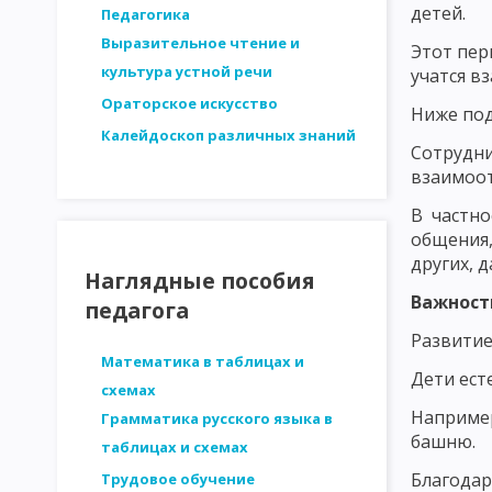
СТРУКТУРА ЛИЧНОСТИ - ПЛАТОНОВ. ОСНОВНЫЕ ЗАКОНОМЕРН
детей.
Педагогика
Выразительное чтение и
Этот пер
ДВИЖУЩИЕ СИЛЫ РАЗВИТИЯ ЛИЧНОСТИ. ВОЗРАСТНАЯ ПЕРИОД
культура устной речи
учатся в
МЕТОДИКА ИССЛЕДОВАНИЯ ПЕДАГОГИЧЕСКИХ ПРОБЛЕМ
И
Ораторское искусство
Ниже под
Калейдоскоп различных знаний
СТРУКТУРА ИССЛЕДОВАНИЯ В ПЕДАГОГИКЕ. ЭТАПЫ ПЕДАГОГИ
Сотрудн
взаимоо
АНАЛИЗ ЛОГИЧЕСКОЙ ОБОСНОВАННОСТИ
АНАЛИЗ ОБОСН
В частно
ВЫДЕЛЕНИЕ И ОПРЕДЕЛЕНИЕ ПЕРЕМЕННЫХ ПРИ ПЕДАГОГИЧЕС
общения,
других, д
ФОРМУЛИРОВКА ГИПОТЕЗ ПЕДАГОГИЧЕСКИХ ИССЛЕДОВАНИЙ
Наглядные пособия
Важност
педагога
МЕТОДЫ ПЕДАГОГИЧЕСКОГО ИССЛЕДОВАНИЯ: НАБЛЮДЕНИЕ
Развитие
МЕТОДЫ ПЕДАГОГИЧЕСКОГО ИССЛЕДОВАНИЯ: МЕТОД ВОПРОСО
Математика в таблицах и
Дети ест
схемах
МЕТОДЫ ПЕДАГОГИЧЕСКОГО ИССЛЕДОВАНИЯ: АНКЕТНЫЙ ОПР
Например
Грамматика русского языка в
башню.
таблицах и схемах
МЕТОДЫ ПЕДАГОГИЧЕСКОГО ИССЛЕДОВАНИЯ: ТЕСТИРОВАНИЕ
Благодар
Трудовое обучение