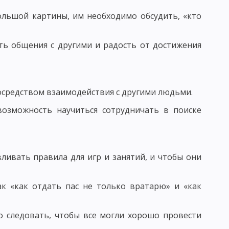
ОСПИТАНИЯ В КОЛЛЕКТИВЕ И ЧЕРЕЗ КОЛЛЕКТИВ
ольшой картины, им необходимо обсудить, «кто
ТИМИЗАЦИИ ВОСПИТАТЕЛЬНОГО ПРОЦЕССА
ть общения с другими и радость от достижения
ЬНОСТИ И АКТИВНОСТИ ВОСПИТАННИКОВ
осредством взаимодействия с другими людьми.
ИТАНИЕ
возможность научиться сотрудничать в поиске
АПРАВЛЕНИЯ НАЦИОНАЛЬНОГО ВОСПИТАНИЯ
ОГО ВОЗДЕЙСТВИЯ
ливать правила для игр и занятий, и чтобы они
 МНЕНИЕ
САМОВОСПИТАНИЯ
ак «как отдать пас не только вратарю» и «как
ОЛА - СХЕМЫ И ТАБЛИЦЫ
о следовать, чтобы все могли хорошо провести