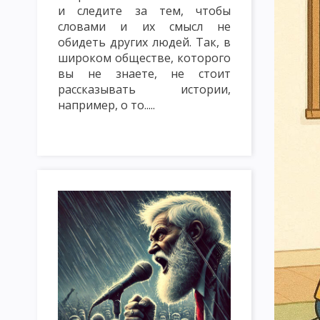
и следите за тем, чтобы
ТРАДИЦИОННЫЕ МЕТОДЫ ОБУЧЕНИЯ. СЛОВЕСНЫЕ МЕТОДЫ ОБУ
словами и их смысл не
МЕТОД ЛЕКЦИЯ
МЕТОД БЕСЕДА
МЕТОД ДИСКУССИЯ
обидеть других людей. Так, в
широком обществе, которого
НАГЛЯДНЫЕ МЕТОДЫ ОБУЧЕНИЯ: ПОКАЗ, ИЛЛЮСТРИРОВАНИЕ
вы не знаете, не стоит
рассказывать истории,
ПРАКТИЧЕСКИЕ МЕТОДЫ ОБУЧЕНИЯ: ЛАБОРАТОРНЫЕ РАБОТЫ, 
например, о то.....
МЕТОДЫ КОНТРОЛЯ И САМОКОНТРОЛЯ В ОБУЧЕНИИ. САМОСТ
ИМИТАЦИОННЫЕ МЕТОДЫ ОБУЧЕНИЯ. МЕТОД ИНСЦЕНИРОВКИ
ИМИТАЦИОННЫЕ НЕ ИГРОВЫЕ МЕТОДЫ ОБУЧЕНИЯ. АНАЛИЗ КО
МЕТОДИКА РЕШЕНИЯ СИТУАЦИОННЫХ ЗАДАЧ
МЕТОД ИНЦИ
МОЗГОВАЯ АТАКА (БРЕЙНСТОРМИНГ)
МЕТОД КРУГЛОГО СТ
ИНТЕЛЛЕКТУАЛЬНАЯ РАЗМИНКА, СОКРАТИЧНАЯ БЕСЕДА КАК 
КЛАССИФИКАЦИЯ ФОРМ ОРГАНИЗАЦИИ ОБУЧЕНИЯ
УРОК: 