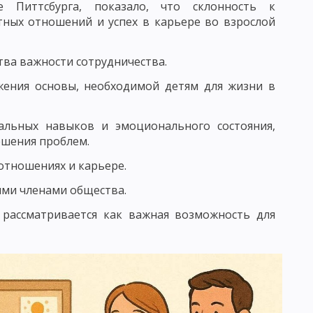
е Питтсбурга, показало, что склонность к
БУЧЕНИЯ
ПЕДАГОГИКА СОТРУДНИЧЕСТВА
тных отношений и успех в карьере во взрослой
ЕДАГОГИКА ПЕТЕРСОНА
тва важности сотрудничества.
 КЛАССИФИКАЦИЯ
жения основы, необходимой детям для жизни в
АКОНОМЕРНОСТИ УЧЕБНОГО ПРОЦЕССА
альных навыков и эмоционального состояния,
ЕСКОГО ПРОЦЕССА
ешения проблем.
УМАНИТАРИЗАЦИИ ОБУЧЕНИЯ
отношениях и карьере.
 ПРЕПОДАВАНИЯ
ими членами общества.
ОСОБОВ УЧЕБНОЙ РАБОТЫ
 рассматривается как важная возможность для
МОСТОЯТЕЛЬНОСТИ УЧАЩИХСЯ
Е ЧАСТИ МЕТОДА ОБУЧЕНИЯ
ЛЕКСЮКУ
ОТБОР МЕТОДОВ ОБУЧЕНИЯ