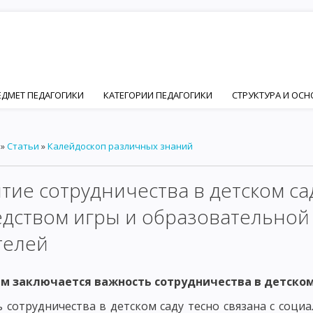
ЕДМЕТ ПЕДАГОГИКИ
КАТЕГОРИИ ПЕДАГОГИКИ
СТРУКТУРА И ОС
ПЕДАГОГИКИ
ЦЕЛЬ ВОСПИТАНИЯ В ОБЩЕСТВЕ
ИДЕАЛ ВОСПИТАН
»
Статьи
»
Калейдоскоп различных знаний
Й И ПЕДАГОГИЧЕСКОЙ НАУК
ОСНОВНЫЕ ПСИХИЧЕСКИЕ ЧЕРТЫ ЛИЧ
ФОРМИРОВАНИЕ ЛИЧНОСТИ
ОСНОВНЫЕ ФАКТОРЫ ФОРМИРОВАНИ
тие сотрудничества в детском са
ЦИАЛЬНЫЙ ФАКТОР ФОРМИРОВАНИЯ ЛИЧНОСТИ – ПОНЯТИЕ СОЦИАЛ
дством игры и образовательной 
ИИ
ОСНОВНЫЕ ПРИНЦИПЫ СОЦИАЛИЗАЦИИ. ВОСПИТАНИЕ КАК ФА
телей
ЧНОСТНО ОРИЕНТИРОВАННОЕ ВОСПИТАНИЕ В РАЗВИТИИ ЛИЧНОСТИ
ём заключается важность сотрудничества в детском
Ы ДЕЯТЕЛЬНОСТИ ЧЕЛОВЕКА
ОСНОВНЫЕ ВИДЫ ДЕЯТЕЛЬНОСТИ РЕБ
 сотрудничества в детском саду тесно связана с со