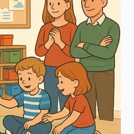
ЕНИЯ И УСЛОВИЯ ЕГО ЭФФЕКТИВНОСТИ
ЖНЕНИЯ
И УЧЕБНО-ПОЗНАВАТЕЛЬНОЙ ДЕЯТЕЛЬНОСТИ
НАЛИЗА
ОД ПОСЛЕДОВАТЕЛЬНЫХ СИТУАЦИЙ
ННЫЕ СЕМИНАРСКИЕ ЗАНЯТИЯ
ВИДЫ ОРГАНИЗАЦИОННЫХ ФОРМ ОБУЧЕНИЯ
СКИЕ ТРЕБОВАНИЯ К УРОКУ