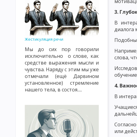
ПРИНЦИП ОБЩЕСТВЕННОЙ НАПРАВЛЕННОСТИ, СВЯЗИ С ЖИЗН
мотиваци
3. Глуб
ПРИНЦИП СУБЪЕКТ-СУБЪЕКТНЫЙ ХАРАКТЕР ВОСПИТАТЕЛЬНЫ
В интер
ПРИНЦИП НАСТУПАТЕЛЬНОСТИ И АКТИВНОСТИ, СИСТЕМНОСТИ
диалога 
ПРИНЦИП ГУМАНИЗМА И ДЕМОКРАТИЗМА, ВЫСОКОЙ ТРЕБОВА
Жестикуляция речи
Подобные
Мы до сих пор говорили
ПРИНЦИПЫ, КАСАЮЩИЕСЯ СУБЪЕКТОВ ВОСПИТАНИЯ И МЕТОДИ
Например
исключительно о слове, как
слова, ч
СОДЕРЖАНИЕ ВОСПИТАНИЯ КАК ПЕДАГОГИЧЕСКАЯ ПРОБЛЕМА
средстве выражения мысли и
Исследо
чувства. Наряду с этим мы уже
ОСНОВНАЯ ЦЕЛЬ И ЗАДАЧИ НАЦИОНАЛЬНОГО ВОСПИТАНИЯ
обучение
отмечали (ещё Дарвином
установленное) стремление
4. Важно
ПОНЯТИЕ О МЕТОДАХ ВОСПИТАНИЯ
КЛАССИФИКАЦИЯ МЕТ
нашего тела, в состоя.....
В интера
ПЕДАГОГИЧЕСКАЯ ХАРАКТЕРИСТИКА СОЦИАЛЬНОЙ СРЕДЫ
Учащиес
ОСНОВНЫЕ ВОСПИТАТЕЛЬНЫЕ ФУНКЦИИ УЧЕБНОЙ СРЕДЫ
дальнейш
ЭТАПЫ И ПРИНЦИПЫ САМОВОСПИТАНИЯ
МЕТОДЫ САМОВО
Согласно
или дейс
ОСНОВЫ ПЕДАГОГИЧЕСКОГО МАСТЕРСТВА
РАЗМЕЩЕНИЕ РЕ