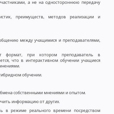
участниками, а не на одностороннюю передачу
АГОГИЧЕСКОГО ИССЛЕДОВАНИЯ
истик, преимуществ, методов реализации и
КЕ. ФУНКЦИИ ПЕДАГОГИЧЕСКИХ ИССЛЕДОВАНИЙ
 ОПРЕДЕЛЕНИЕ ЦЕЛИ ИССЛЕДОВАНИЯ В ПЕДАГОГИКЕ
 общению между учащимися и преподавателями,
ОРМУЛИРОВАННЫХ ГИПОТЕЗ В ПЕДАГОГИКЕ
ет формат, при котором преподаватель в
ется, что в интерактивном обучении учащиеся
 ИССЛЕДОВАНИЯ И ИХ ПРЕДВАРИТЕЛЬНЫЙ ОТБОР
мнениями.
гибридном обучении.
ЬЮ
 обмена собственными мнениями и опытом.
ЕДУРЫ ОПРОСА
учить информацию от других.
 ОБЩАЯ ХАРАКТЕРИСТИКА
зь в режиме реального времени посредством