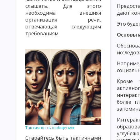
Предоста
слышать. Для этого
ПРАВИЛА СОЗДАНИЯ ПРОБЛЕМНЫХ СИТУАЦИЙ. УРОВНИ ПРОБ
дают кон
необходима внешняя
организация речи,
ЛИЧНОСТНО ОРИЕНТИРОВАННОЕ ОБУЧЕНИЕ
ТЕХНОКРАТИ
Это буде
отвечающая следующим
ЦЕННОСТНО ОРИЕНТИРОВАННОЕ ВОСПИТАНИЕ
ЗАКОНЫ У
требованиям.
Основы 
Обоснов
ПСИХОЛОГИЧЕСКИЕ И КИБЕРНЕТИЧЕСКИЕ ЗАКОНОМЕРНОСТИ 
исследов
ДИДАКТИЧЕСКИЕ ПРИНЦИПЫ И ИХ КЛАССИФИКАЦИЯ
ПРИН
Например
социальн
ПРИНЦИП ПРАКТИЧЕСКОЙ НАПРАВЛЕННОСТИ, СИСТЕМНОСТИ 
Кроме т
ПРИНЦИП ОПТИМИЗАЦИИ ОБУЧЕНИЯ
ПРИНЦИП ДЕМОКРАТ
актив
интерак
ПРИНЦИП НАГЛЯДНОСТИ В ОБУЧЕНИИ
ПРИНЦИП РАЦИОНА
более г
ПРИНЦИП МОТИВАЦИИ УЧЕБНО-ПОЗНАВАТЕЛЬНОЙ ДЕЯТЕЛЬН
запомин
Интер
ПРИНЦИП ПРОЧНОСТИ УСВОЕНИЯ ЗНАНИЙ, ФОРМИРОВАНИЯ Н
образова
Тактичность в общении
КЛАССИФИКАЦИЯ МЕТОДОВ ОБУЧЕНИЯ ПО БАБАНСКОМУ
К
углубляю
Старайтесь быть тактичными