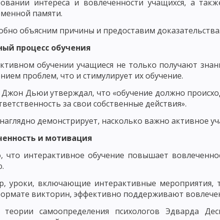
ровании интереса и вовлеченности учащихся, а так
ОНТРОЛЬ КАК ПЕДАГОГИЧЕСКОЕ ПОНЯТИЕ
ФУНКЦИИ, ПРИНЦИПЫ И
менной памяти.
ННОСТИ УЧАЩИХСЯ
ОЦЕНКА ЗНАНИЙ, НАВЫКОВ И УМЕНИЙ
бно объясним причины и предоставим доказательства
АК ОБЩЕСТВЕННО-ИСТОРИЧЕСКОГО ЯВЛЕНИЯ
ный процесс обучения
ОЗНАНИЕ, НАВЫКИ, ПРИВЫЧКИ, ЭМОЦИИ, ЧУВСТВА, МОТИВЫ
ктивном обучении учащиеся не только получают зна
нием проблем, что и стимулирует их обучение.
ПРОЦЕСС ВОСПИТАНИЯ. ИДЕАЛ ВОСПИТАНИЯ
ВОСПИТАТЕЛЬНЫЕ
 Джон Дьюи утверждал, что «обучение должно происход
АНИЯ
ОСНОВНЫЕ ПРИЗНАКИ ПРОЦЕССА ВОСПИТАНИЯ. ОСНОВНЫЕ Ф
ответственность за свои собственные действия».
 наглядно демонстрирует, насколько важно активное уча
 СУБЪЕКТ ВОСПИТАТЕЛЬНОГО ПРОЦЕССА
МОДЕЛЬ ПРОЦЕССА ВОСП
еченность и мотивация
ПИТАТЕЛЬНОГО ПРОЦЕССА
СОДЕРЖАТЕЛЬНЫЙ И ПРОЦЕССУАЛЬНЫЙ
, что интерактивное обучение повышает вовлеченнос
ЦЕССА
РЕЗУЛЬТАТИВНЫЙ КОМПОНЕНТ УЧЕБНОГО ПРОЦЕССА. ВОСПИ
.
НОСТИ ВОСПИТАНИЯ В ОБЩЕСТВЕ
ВНЕШНИЕ И ВНУТРЕННИЕ ЗАКОН
, уроки, включающие интерактивные мероприятия, т
формате викторин, эффективно поддерживают вовлечен
ЦИЯ ПРИНЦИПОВ ВОСПИТАНИЯ
ПРИНЦИП ЦЕЛЕНАПРАВЛЕННОСТИ 
о теории самоопределения психологов Эдварда Де