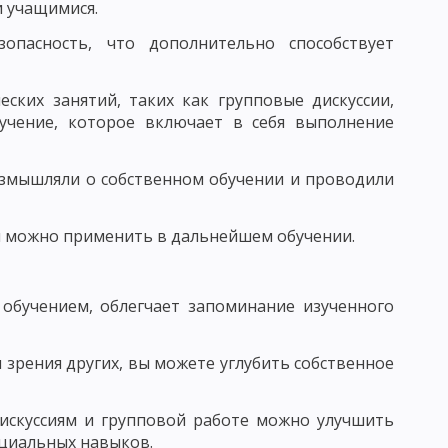
 учащимися.
ВАНИЯ УЧЕНИЧЕСКИХ КОЛЛЕКТИВОВ
опасность, что дополнительно способствует
 И ФУНКЦИИ ПЕДАГОГА
ских занятий, таких как групповые дискуссии,
учение, которое включает в себя выполнение
РСТВА
азмышляли о собственном обучении и проводили
Ь
ем можно применить в дальнейшем обучении.
СТЬ, ПЕДАГОГИЧЕСКОЕ ОБЩЕНИЕ
ГО ОБЩЕНИЯ
 обучением, облегчает запоминание изученного
ВОРЧЕСКОГО МЫШЛЕНИЯ
 зрения других, вы можете углубить собственное
искуссиям и групповой работе можно улучшить
циальных навыков.
КИ: ДИСТЕРВЕГ И ДЬЮИ