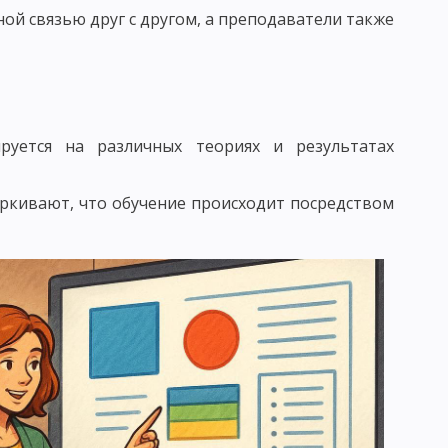
ой связью друг с другом, а преподаватели также
БУЧЕНИЯ
ПЕДАГОГИКА СОТРУДНИЧЕСТВА
ЕДАГОГИКА ПЕТЕРСОНА
 КЛАССИФИКАЦИЯ
руется на различных теориях и результатах
АКОНОМЕРНОСТИ УЧЕБНОГО ПРОЦЕССА
ЕСКОГО ПРОЦЕССА
ркивают, что обучение происходит посредством
УМАНИТАРИЗАЦИИ ОБУЧЕНИЯ
 ПРЕПОДАВАНИЯ
ОСОБОВ УЧЕБНОЙ РАБОТЫ
МОСТОЯТЕЛЬНОСТИ УЧАЩИХСЯ
Е ЧАСТИ МЕТОДА ОБУЧЕНИЯ
ЛЕКСЮКУ
ОТБОР МЕТОДОВ ОБУЧЕНИЯ