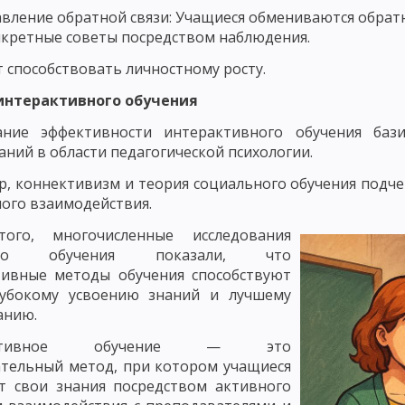
вление обратной связи: Учащиеся обмениваются обратн
ЛЕМНОГО ОБУЧЕНИЯ
РАЗВИВАЮЩЕЕ ОБУЧЕНИЕ
ТЕХНОЛОГИЯ О
кретные советы посредством наблюдения.
ЧЕСКИЕ КОНЦЕПЦИИ ПЕДАГОГИКИ
ВАЛЬДОРФСКАЯ ПЕДАГОГИКА И П
т способствовать личностному росту.
ЧЕБНОГО ПРОЦЕССА
ЗАКОНОМЕРНОСТИ УЧЕБНОГО ПРОЦЕССА И ИХ
интерактивного обучения
ание эффективности интерактивного обучения бази
УЧЕБНОГО ПРОЦЕССА
СОЦИОЛОГИЧЕСКИЕ И ОРГАНИЗАЦИОННЫЕ З
аний в области педагогической психологии.
ЦИПЫ ОБУЧЕНИЯ, КОТОРЫЕ КАСАЮТСЯ ВСЕХ КОМПОНЕНТОВ ДИДАКТИЧ
, коннективизм и теория социального обучения подче
ого взаимодействия.
И ПОСЛЕДОВАТЕЛЬНОСТИ ОБУЧЕНИЯ
ПРИНЦИП ГУМАНИЗАЦИИ И Г
ого, многочисленные исследования
ИЗАЦИИ В ОБУЧЕНИИ
ПРИНЦИП ДОСТУПНОСТИ И ДОХОДЧИВОСТИ
ного обучения показали, что
тивные методы обучения способствуют
ЛЬНОГО СОЧЕТАНИЯ КОЛЛЕКТИВНЫХ И ИНДИВИДУАЛЬНЫХ ФОРМ И СП
лубокому усвоению знаний и лучшему
ОСТИ УЧАЩИХСЯ
ПРИНЦИП АКТИВНОСТИ, СОЗНАТЕЛЬНОСТИ И СА
анию.
активное обучение — это
АВЫКОВ И УМЕНИЙ
ПОНЯТИЕ О МЕТОДАХ ОБУЧЕНИЯ
СОСТАВНЫ
тельный метод, при котором учащиеся
ЛАССИФИКАЦИЯ МЕТОДОВ ОБУЧЕНИЯ ПО ХАРЛОМОВУ, ОНИЩУКУ И А
т свои знания посредством активного