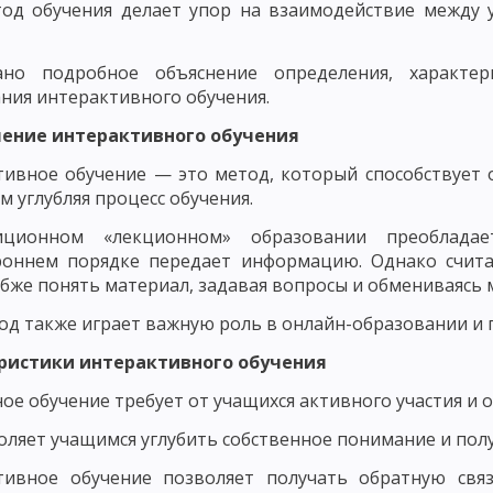
тод обучения делает упор на взаимодействие между 
ОСТИ РАЗВИТИЯ ЛИЧНОСТИ
ИЗАЦИЯ РАЗВИТИЯ ЛИЧНОСТИ И ЕЕ КРИТЕРИИ
МЕТОДОЛОГИЯ ПЕД
но подробное объяснение определения, характер
ния интерактивного обучения.
ССЛЕДОВАНИЯ В ПЕДАГОГИКЕ
МОДЕЛИ ИССЛЕДОВАНИЯ В ПЕДАГОГИ
ение интерактивного обучения
ЧЕСКОГО ИССЛЕДОВАНИЯ
ВЫБОР ИССЛЕДОВАТЕЛЬСКОЙ ПРОБЛЕМЫ И
тивное обучение — это метод, который способствует
ОВАННОСТИ СОДЕРЖАНИЯ
ПРАКСЕОЛОГИЧЕСКИЙ АНАЛИЗ
м углубляя процесс обучения.
КИХ ИССЛЕДОВАНИЯХ
ОПРЕДЕЛЕНИЕ ПАРАМЕТРОВ ВЕРИФИКАЦИИ Ф
ционном «лекционном» образовании преоблада
роннем порядке передает информацию. Однако счита
ЭТАПЫ ПЕДАГОГИЧЕСКОГО ИССЛЕДОВАНИЯ
СБОР РЕЗУЛЬТАТОВ
убже понять материал, задавая вопросы и обмениваясь 
МЕТОДЫ ПЕДАГОГИЧЕСКОГО ИССЛЕДОВАНИЯ: ЭКСПЕРИМЕНТ
од также играет важную роль в онлайн-образовании и 
ристики интерактивного обучения
В – БЕСЕДА
МЕТОДЫ ПЕДАГОГИЧЕСКОГО ИССЛЕДОВАНИЯ: ИНТЕРВ
ое обучение требует от учащихся активного участия и
ОС
ПРАВИЛА ФОРМУЛИРОВКИ ВОПРОСОВ АНКЕТЫ
ЭТАПЫ ПРОЦ
оляет учащимся углубить собственное понимание и пол
ВИДЫ ТЕСТОВ В ПЕДАГОГИКЕ
ПЕДАГОГИЧЕСКИЙ ПРОЦЕСС И ЕГО
тивное обучение позволяет получать обратную свя