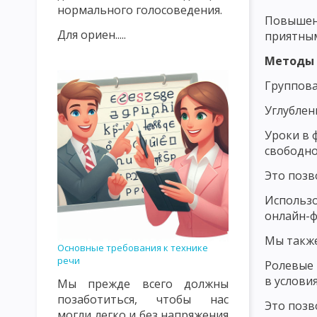
нормального голосоведения.
Повышени
ИСТОРИЯ РАЗВИТИЯ ДИДАКТИКИ В 20 ВЕКЕ
ОБЪЕКТ И ПРЕ
Для ориен.....
приятным
ПРЕПОДАВАНИЯ И ОБУЧЕНИЯ КАК КАТЕГОРИИ ДИДАКТИКИ
Методы 
УЧЕБНЫЙ ПЛАН, УЧЕБНАЯ ПРОГРАММА, УЧЕБНАЯ ДИСЦИПЛИНА
Группова
ОБЩАЯ ДИДАКТИКА И ЕЕ СОВРЕМЕННЫЕ ПРОБЛЕМЫ
ОСНОВ
Углублен
Уроки в 
МОДЕЛЬ ОБРАЗОВАТЕЛЬНОГО ПРОЦЕССА
СТРУКТУРА УЧЕ
свободно
СТИМУЛИРУЮЩЕЕ-МОТИВАЦИОННЫЙ КОМПОНЕНТ УЧЕБНОГО 
Это позв
ОЦЕНОЧНОСТНО-РЕЗУЛЬТАТИВНЫЙ КОМПОНЕНТ УЧЕБНОГО П
Использо
онлайн-ф
СУЩНОСТЬ ДИДАКТИЧЕСКОГО ПРОЦЕССА СИСТЕМЫ ОБУЧЕНИЯ
Мы также
Основные требования к технике
ВОСПИТАТЕЛЬНАЯ И РАЗВИВАЮЩАЯ ФУНКЦИЯ УЧЕБНОГО ПРО
речи
Ролевые 
СОВРЕМЕННЫЕ ДИДАКТИЧЕСКИЕ СИСТЕМЫ
ПРОГРАММИРУЕ
в услови
Мы прежде всего должны
позаботиться, чтобы нас
Это позв
РАЗВЕТВЛЕННОЕ И СМЕШАННОЕ ПРОГРАММИРОВАНИЕ. МОДУЛ
могли легко и без напряжения