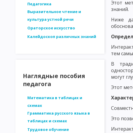
Этот ме
СТРУКТУРА ЛИЧНОСТИ - ПЛАТОНОВ. ОСНОВНЫЕ ЗАКОНОМЕРН
Педагогика
знаний.
Выразительное чтение и
ДВИЖУЩИЕ СИЛЫ РАЗВИТИЯ ЛИЧНОСТИ. ВОЗРАСТНАЯ ПЕРИОД
Ниже да
культура устной речи
обоснова
МЕТОДИКА ИССЛЕДОВАНИЯ ПЕДАГОГИЧЕСКИХ ПРОБЛЕМ
И
Ораторское искусство
Определ
Калейдоскоп различных знаний
СТРУКТУРА ИССЛЕДОВАНИЯ В ПЕДАГОГИКЕ. ЭТАПЫ ПЕДАГОГИ
Интерак
АНАЛИЗ ЛОГИЧЕСКОЙ ОБОСНОВАННОСТИ
АНАЛИЗ ОБОСН
тем самы
ВЫДЕЛЕНИЕ И ОПРЕДЕЛЕНИЕ ПЕРЕМЕННЫХ ПРИ ПЕДАГОГИЧЕС
В тради
односто
ФОРМУЛИРОВКА ГИПОТЕЗ ПЕДАГОГИЧЕСКИХ ИССЛЕДОВАНИЙ
Наглядные пособия
могут гл
педагога
МЕТОДЫ ПЕДАГОГИЧЕСКОГО ИССЛЕДОВАНИЯ: НАБЛЮДЕНИЕ
Этот мет
Характе
МЕТОДЫ ПЕДАГОГИЧЕСКОГО ИССЛЕДОВАНИЯ: МЕТОД ВОПРОСО
Математика в таблицах и
схемах
Совместн
МЕТОДЫ ПЕДАГОГИЧЕСКОГО ИССЛЕДОВАНИЯ: АНКЕТНЫЙ ОПР
Грамматика русского языка в
Это позв
таблицах и схемах
МЕТОДЫ ПЕДАГОГИЧЕСКОГО ИССЛЕДОВАНИЯ: ТЕСТИРОВАНИЕ
Интерак
Трудовое обучение