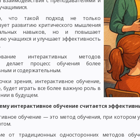
и взаимодействия с преподавателями и
ЧЕНИЯ: РАССКАЗ
СЛОВЕСНЫЕ МЕТОДЫ ОБУЧЕНИЯ: МЕТОД ОБЪЯСН
учащимися.
но, что такой подход не только
СЕМИНАРСКОЕ ЗАНЯТИЕ КАК МЕТОД ОБУЧЕНИЯ
вует развитию критического мышления
 И ДЕМОНСТРИРОВАНИЕ
ПРАКТИЧЕСКИЕ МЕТОДЫ ОБУЧЕНИЯ: УПРА
альных навыков, но и повышает
ю учащихся и улучшает эффективность
ПРАКТИЧЕСКИЕ РАБОТЫ, ИНСТРУКТАЖ
.
ОЯТЕЛЬНАЯ РАБОТА УЧАЩИХСЯ
ПОНЯТИЕ О МЕТОДАХ АКТИВИЗАЦИ
зование интерактивных методов
я делает процесс обучения более
ИГРОВЫЕ МЕТОДЫ ОБУЧЕНИЯ. ДЕЛОВЫЕ ИГРЫ
вным и содержательным.
НКРЕТНОЙ СИТУАЦИИ
РЕШЕНИЕ СИТУАЦИОННЫХ ЗАДАЧ – МЕТОД А
очки зрения, интерактивное обучение,
, будет играть все более важную роль в
ДЕНТОВ, МЕТОД КОНФЛИКТОВ, МЕТОД «ЛАБИРИНТА ДЕЙСТВИЙ», МЕТ
нии в будущем.
ОЛА В ОБУЧЕНИИ
ЛЕКЦИОННЫЙ МЕТОД ОБУЧЕНИЯ
НЕТРАДИЦИО
ему интерактивное обучение считается эффективн
ивное обучение — это метод обучения, при котором 
МЕТОДЫ ОБУЧЕНИЯ
ПОНЯТИЕ О ФОРМАХ ОРГАНИЗАЦИИ ОБУЧЕНИЯ
угом.
ТИПЫ И СТРУКТУРА
ВОСПИТАТЕЛЬНЫЕ, РАЗВИВАЮЩИЕ И ДИДАКТИЧЕ
ие от традиционных односторонних методов обуч