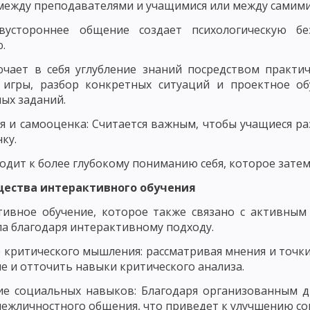
НОВНЫЕ КОМПОНЕНТЫ ПЕДАГОГИЧЕСКОГО ПРОЦЕССА
между преподавателями и учащимися или между самими
ЕРНОСТИ ФОРМИРОВАНИЯ ЛИЧНОСТИ
ЗАКОНОМЕРНОСТИ ФОРМИРО
вустороннее общение создает психологическую без
.
СКОГО ПРОЦЕССА
СОДЕРЖАНИЕ ПЕДАГОГИЧЕСКОЙ ДЕЯТЕЛЬНОСТИ
чает в себя углубление знаний посредством практиче
 игры, разбор конкретных ситуаций и проектное об
 МАСТЕРСТВО И ЕГО ЭЛЕМЕНТЫ
УРОВНИ ПЕДАГОГИЧЕСКОГО МАСТЕ
ых заданий.
ГИЧЕСКИЙ ОПЫТ, ПРОФЕССИОНАЛЬНАЯ КОМПЕТЕНТНОСТЬ ПЕДАГОГА
я и самооценка: Считается важным, чтобы учащиеся р
ку.
ДАГОГИЧЕСКАЯ ТЕХНИКА: РЕЧЬ ПЕДАГОГА, УМЕНИЕ ПЕДАГОГА УПРАВЛЯТ
одит к более глубокому пониманию себя, которое зат
ОБНОСТИ
ОСНОВНЫЕ ТРЕБОВАНИЯ К УЧИТЕЛЮ: КОММУНИКАБЕЛЬНО
ества интерактивного обучения
СИОНАЛЬНО-ПЕДАГОГИЧЕСКОГО ОБЩЕНИЯ
СТИЛИ ПЕДАГОГИЧЕСКО
ивное обучение, которое также связано с активным
ПЕДАГОГИЧЕСКОЕ ТВОРЧЕСТВО
ХАРАКТЕРИСТИКИ И СВОЙСТВА Т
а благодаря интерактивному подходу.
ПЕДАГОГИЧЕСКОГО МАСТЕРСТВА
ИСТОРИЯ РАЗВИТИЯ ДИДАКТИКИ
 критического мышления: рассматривая мнения и точки
 и отточить навыки критического анализа.
 ПЕДАГОГИЧЕСКАЯ СИСТЕМА УШИНСКОГО
ие социальных навыков: Благодаря организованным д
ежличностного общения, что приведет к улучшению со
НОВИЧ, Н. ПИРОГОВ И Б. ГРИНЧЕНКО
ИСТОРИЯ РАЗВИТИЯ ДИДАКТИ