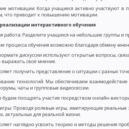
е мотивации: Когда учащиеся активно участвуют в пр
ДМЕТ СОВРЕМЕННОЙ ДИДАКТИКИ
ПОНЯТИЕ ОБУЧЕНИЯ КАК ДИДАКТИ
, что приводит к повышению мотивации.
ПОНЯТИЕ ОБРАЗОВАНИЕ КАК КАТЕГОРИЯ ДИДАКТИКИ
реализации интерактивного обучения
, УЧЕБНИК И РУКОВОДСТВО
ОСНОВНЫЕ ТЕНДЕНЦИИ НАЦИОНАЛЬНО
я работа: Разделите учащихся на небольшие группы и 
НЫЕ ПРИЗНАКИ УЧЕБНОГО ПРОЦЕССА
ОСНОВНЫЕ КРИТЕРИИ УЧЕБ
ие процесса обучения возможно благодаря обмену мнен
формате дискуссии используют открытые вопросы, связ
БНОГО ПРОЦЕССА. ЦЕЛЕВОЙ КОМПОНЕНТ УЧЕБНОГО ПРОЦЕССА
 выражать свое мнение.
ПРОЦЕССА
СОДЕРЖАТЕЛЬНЫЙ КОМПОНЕНТ УЧЕБНОГО ПРОЦЕССА
оляет получить представление о ситуации с разных точе
РОЦЕССА
ФОРМИРОВАНИЕ ЗНАНИЙ И НАВЫКОВ КАК СОСТАВЛЯЮЩА
вание технологий: Мы обеспечиваем взаимодействие 
орумы, чаты и групповые видеосессии.
ОБРАЗОВАТЕЛЬНАЯ ФУНКЦИЯ УЧЕБНОГО ПРОЦЕССА
 будем поощрять участие посредством онлайн-виктори
ЦЕССА
ФУНКЦИЯ САМОСОВЕРШЕНСТВОВАНИЯ
ДИДАКТИЧЕСКИЕ 
игры: Проводя ролевые игры, имитирующие реальные 
МАЯ КОНЦЕПЦИЯ ОБУЧЕНИЯ. ЛИНЕЙНОЕ ПРОГРАММИРОВАНИЕ
ях, актуальных для реальной жизни.
оляет наглядно усвоить теорию и методы решения проб
ЬНОЕ ОБУЧЕНИЕ
ТЕОРИЯ ПОЭТАПНОГО ФОРМИРОВАНИЯ УМСТВЕН