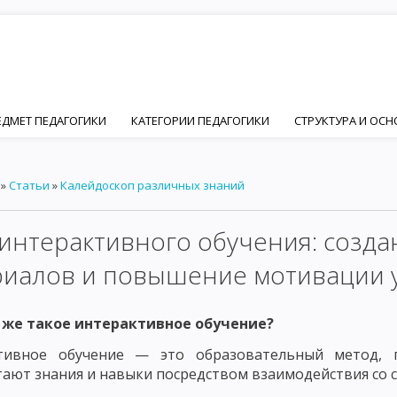
ЕДМЕТ ПЕДАГОГИКИ
КАТЕГОРИИ ПЕДАГОГИКИ
СТРУКТУРА И ОС
ПЕДАГОГИКИ
ЦЕЛЬ ВОСПИТАНИЯ В ОБЩЕСТВЕ
ИДЕАЛ ВОСПИТАН
»
Статьи
»
Калейдоскоп различных знаний
Й И ПЕДАГОГИЧЕСКОЙ НАУК
ОСНОВНЫЕ ПСИХИЧЕСКИЕ ЧЕРТЫ ЛИЧ
ФОРМИРОВАНИЕ ЛИЧНОСТИ
ОСНОВНЫЕ ФАКТОРЫ ФОРМИРОВАНИ
интерактивного обучения: созд
ЦИАЛЬНЫЙ ФАКТОР ФОРМИРОВАНИЯ ЛИЧНОСТИ – ПОНЯТИЕ СОЦИАЛ
риалов и повышение мотивации 
ИИ
ОСНОВНЫЕ ПРИНЦИПЫ СОЦИАЛИЗАЦИИ. ВОСПИТАНИЕ КАК ФА
 же такое интерактивное обучение?
ЧНОСТНО ОРИЕНТИРОВАННОЕ ВОСПИТАНИЕ В РАЗВИТИИ ЛИЧНОСТИ
тивное обучение — это образовательный метод, 
Ы ДЕЯТЕЛЬНОСТИ ЧЕЛОВЕКА
ОСНОВНЫЕ ВИДЫ ДЕЯТЕЛЬНОСТИ РЕБ
ают знания и навыки посредством взаимодействия со 