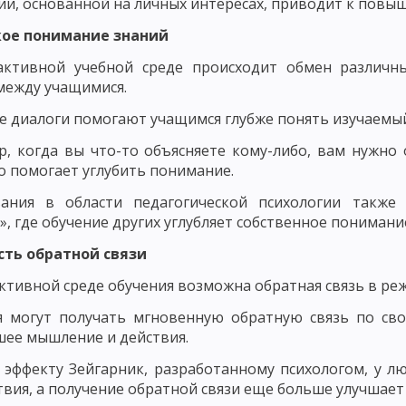
ЬЮ В ВОСПИТАНИИ
ПРИНЦИП ВОСПИТАНИЯ В ТРУДЕ
ПРИНЦИП В
и, основанной на личных интересах, приводит к повы
окое понимание знаний
Х ВЗАИМООТНОШЕНИЙ
активной учебной среде происходит обмен различн
 И КОНКРЕТНОСТИ ВОСПИТАТЕЛЬНЫХ МЕРОПРИЯТИЙ
ПРИНЦИП ОП
между учащимися.
ТЕЛЬНОСТЬЮ И УВАЖЕНИЕМ К ЛИЧНОСТИ ВОСПИТАННИКА
 диалоги помогают учащимся глубже понять изучаемый
КИ ИХ ДЕЯТЕЛЬНОСТИ
ПРИНЦИП СОЗНАТЕЛЬНОСТИ, САМОДЕЯТЕЛ
, когда вы что-то объясняете кому-либо, вам нужно 
то помогает углубить понимание.
ОСНОВНЫЕ НАПРАВЛЕНИЯ ВОСПИТАНИЯ
НАЦИОНАЛЬНОЕ ВОСП
вания в области педагогической психологии такж
ОБЩИЕ ПРИНЦИПЫ НАЦИОНАЛЬНОГО ВОСПИТАНИЯ
ОСНОВНЫЕ Н
», где обучение других углубляет собственное понимани
сть обратной связи
ОДОВ ВОСПИТАНИЯ
МЕТОДЫ НЕПОСРЕДСТВЕННОГО ВОСПИТАТЕЛЬН
ктивной среде обучения возможна обратная связь в ре
ВОСПИТАТЕЛЬНЫЕ ФУНКЦИИ СОЦИАЛЬНОЙ СРЕДЫ
ОБЩЕСТВЕННОЕ
я могут получать мгновенную обратную связь по сво
МЕХАНИЗМ ВОЗДЕЙСТВИЯ КОЛЛЕКТИВА НА ЛИЧНОСТЬ
СУЩНОСТЬ 
ее мышление и действия.
СПИТАНИЯ
САМООЦЕНКА И САМОНАБЛЮДЕНИЕ
НАЧАЛЬНАЯ ШК
 эффекту Зейгарник, разработанному психологом, у 
твия, а получение обратной связи еще больше улучшает
КЛАМНЫХ МАТЕРИАЛОВ НА САЙТЕ ПЕДАГОГИКА.ОРГ