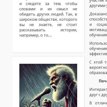
участия 
и следите за тем, чтобы
ТРАДИЦИОННЫЕ МЕТОДЫ ОБУЧЕНИЯ. СЛОВЕСНЫЕ МЕТОДЫ ОБУ
другими 
словами и их смысл не
Доказа
МЕТОД ЛЕКЦИЯ
МЕТОД БЕСЕДА
МЕТОД ДИСКУССИЯ
обидеть других людей. Так, в
способст
широком обществе, которого
НАГЛЯДНЫЕ МЕТОДЫ ОБУЧЕНИЯ: ПОКАЗ, ИЛЛЮСТРИРОВАНИЕ
и соци
вы не знаете, не стоит
мотиваци
рассказывать истории,
ПРАКТИЧЕСКИЕ МЕТОДЫ ОБУЧЕНИЯ: ЛАБОРАТОРНЫЕ РАБОТЫ, 
обучения
например, о то.....
МЕТОДЫ КОНТРОЛЯ И САМОКОНТРОЛЯ В ОБУЧЕНИИ. САМОСТ
Исполь
обучени
ИМИТАЦИОННЫЕ МЕТОДЫ ОБУЧЕНИЯ. МЕТОД ИНСЦЕНИРОВКИ
эффекти
ИМИТАЦИОННЫЕ НЕ ИГРОВЫЕ МЕТОДЫ ОБУЧЕНИЯ. АНАЛИЗ КО
С этой т
вероятно
МЕТОДИКА РЕШЕНИЯ СИТУАЦИОННЫХ ЗАДАЧ
МЕТОД ИНЦИ
образова
МОЗГОВАЯ АТАКА (БРЕЙНСТОРМИНГ)
МЕТОД КРУГЛОГО СТ
Поч
Интеракт
ИНТЕЛЛЕКТУАЛЬНАЯ РАЗМИНКА, СОКРАТИЧНАЯ БЕСЕДА КАК 
друг с др
КЛАССИФИКАЦИЯ ФОРМ ОРГАНИЗАЦИИ ОБУЧЕНИЯ
УРОК: 
В отлич