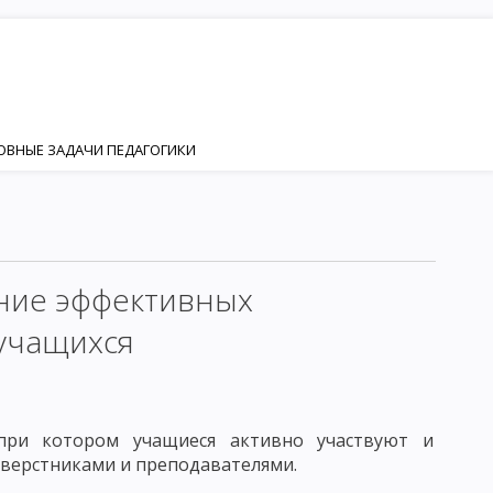
НОВНЫЕ ЗАДАЧИ ПЕДАГОГИКИ
ИЯ
НОСТИ
Я И РАЗВИТИЯ ЛИЧНОСТИ
ание эффективных
ИЗАЦИЯ
учащихся
КТОР ФОРМИРОВАНИЯ ЛИЧНОСТИ
при котором учащиеся активно участвуют и
ЕНКА
ЛИЧНОСТЬ И ИНДИВИДУАЛЬНОСТЬ
сверстниками и преподавателями.