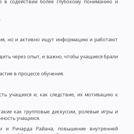
же в содействии более глубокому пониманию и
 КРИТЕРИИ ПЕДАГОГИЧЕСКОГО КОНТРОЛЯ
.
ния, но и активно ищут информацию и работают
 ВОЗДЕЙСТВИЯ. ВОСПИТАТЕЛЬНЫЙ ФАКТ
ить через опыт, и важно, чтобы учащиеся брали
УНКЦИИ ВОСПИТАТЕЛЯ
стие в процессе обучения.
ИТАНИЯ И ХАРАКТЕРИСТИКА ЕЕ СОСТАВЛЯЮЩИХ
 КОМПОНЕНТЫ ВОСПИТАТЕЛЬНОГО ПРОЦЕССА
ть учащихся и, как следствие, их мотивацию к
ТАННОСТЬ, ЕЕ УРОВНИ И КРИТЕРИИ
ОМЕРНОСТИ ПРОЦЕССА ВОСПИТАНИЯ
акие как групповые дискуссии, ролевые игры и
ность учащихся.
В ВОСПИТАНИИ
си и Ричарда Райана, повышение внутренней