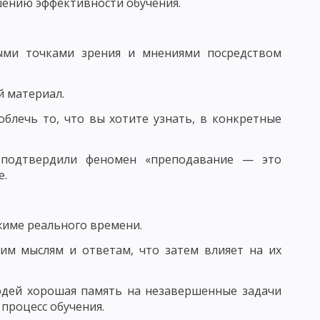
ОСПИТАНИЯ В КОЛЛЕКТИВЕ И ЧЕРЕЗ КОЛЛЕКТИВ
шению эффективности обучения.
ыми точками зрения и мнениями посредством
ТИМИЗАЦИИ ВОСПИТАТЕЛЬНОГО ПРОЦЕССА
 материал.
ЬНОСТИ И АКТИВНОСТИ ВОСПИТАННИКОВ
облечь то, что вы хотите узнать, в конкретные
ИТАНИЕ
е подтвердили феномен «преподавание — это
АПРАВЛЕНИЯ НАЦИОНАЛЬНОГО ВОСПИТАНИЯ
е.
ОГО ВОЗДЕЙСТВИЯ
жиме реального времени.
 МНЕНИЕ
им мыслям и ответам, что затем влияет на их
САМОВОСПИТАНИЯ
ОЛА - СХЕМЫ И ТАБЛИЦЫ
людей хорошая память на незавершенные задачи
 процесс обучения.