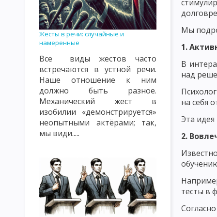
стимули
КЛАССИФИКАЦИЯ УРОКОВ. ТИПЫ УРОКОВ. ВИДЫ УРОКОВ
К
долговре
ВИДЫ, ФОРМЫ И МЕТОДЫ КОНТРОЛЯ И ОЦЕНКИ ПОДГОТОВЛЕ
Мы подро
Жесты в речи: случайные и
намеренные
СОДЕРЖАНИЕ ПЕДАГОГИЧЕСКОГО ПОНЯТИЯ «ВОСПИТАНИЕ» К
1. Актив
Все виды жестов часто
ОБЪЕКТЫ ВОСПИТАТЕЛЬНОГО ВОЗДЕЙСТВИЯ: СОЗНАНИЕ, ПОДС
В интера
встречаются в устной речи.
над реше
Наше отношение к ним
ТЕОРИЯ ВОСПИТАНИЯ КАК НАУЧНАЯ И УЧЕБНАЯ ДИСЦИПЛИНА
должно быть разное.
Психолог
Механический жест в
ФУНКЦИИ ТЕОРИИ ВОСПИТАНИЯ
СУТЬ ПРОЦЕССА ВОСПИТ
на себя 
изобилии «демонстрируется»
Эта идея
КЛАССИФИКАЦИЯ МЕТОДОВ ВОСПИТАНИЯ. ВОСПИТАННИКИ КАК
неопытными актёрами; так,
мы види.....
2. Вовл
ЦЕЛЬ И ЭМОЦИОНАЛЬНО-МОТИВАЦИОННЫЙ КОМПОНЕНТ ВОС
Известно
КОНТРОЛЬНО-РЕГУЛИРОВОЧНЫЙ КОМПОНЕНТ УЧЕБНОГО ПРО
обучению
ЗАКОНЫ ВОСПИТАНИЯ И ИХ ХАРАКТЕРИСТИКА
ЗАКОНОМЕР
Например
тесты в 
ХАРАКТЕРИСТИКА ПРИНЦИПОВ ВОСПИТАНИЯ
КЛАССИФИКА
Согласн