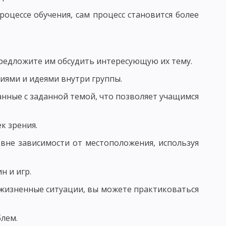
оцессе обучения, сам процесс становится более
ЧЕСКАЯ КАТЕГОРИЯ
ПОНЯТИЕ ПРОЦЕСС ОБУЧЕНИЯ
Й СИСТЕМЫ ОБРАЗОВАНИЯ И ЗАДАЧИ ДИДАКТИКИ
предложите им обсудить интересующую их тему.
НОГО ПРОЦЕССА
иями и идеями внутри группы.
анные с заданной темой, что позволяет учащимся
к зрения.
Я УЧЕБНОГО ПРОЦЕССА
вне зависимости от местоположения, используя
н и игр.
СИСТЕМЫ И.Ф. ГЕРБАРТА И ДЖ. ДЬЮИ
жизненные ситуации, вы можете практиковаться
лем.
НЫХ ДЕЙСТВИЙ
ПРОБЛЕМНОЕ ОБУЧЕНИЕ