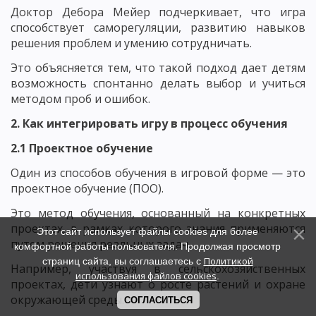
Доктор Дебора Мейер подчеркивает, что игра
способствует саморегуляции, развитию навыков
решения проблем и умению сотрудничать.
Это объясняется тем, что такой подход дает детям
возможность спонтанно делать выбор и учиться
методом проб и ошибок.
2. Как интегрировать игру в процесс обучения
2.1 Проектное обучение
Один из способов обучения в игровой форме — это
проектное обучение (ПОО).
Это метод обучения, основанный на конкретных
проектах, в рамках которого знания применяются
Этот сайт использует файлы cookies для более
путем решения реальных задач.
комфортной работы пользователя. Продолжая просмотр
Политикой
страниц сайта, вы соглашаетесь с
Например, участвуя в сельскохозяйственных
использования файлов cookies
.
проектах, дети узнают о росте растений и охране
окружающей среды.
СОГЛАСИТЬСЯ