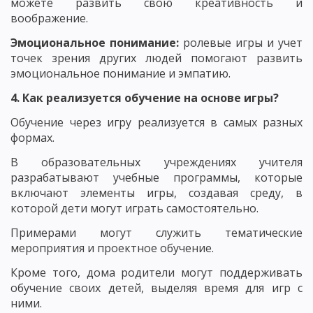
можете развить свою креативность и
воображение.
Эмоциональное понимание:
ролевые игры и учет
точек зрения других людей помогают развить
эмоциональное понимание и эмпатию.
4. Как реализуется обучение на основе игры?
Обучение через игру реализуется в самых разных
формах.
В образовательных учреждениях учителя
разрабатывают учебные программы, которые
включают элементы игры, создавая среду, в
которой дети могут играть самостоятельно.
Примерами могут служить тематические
мероприятия и проектное обучение.
Кроме того, дома родители могут поддерживать
обучение своих детей, выделяя время для игр с
ними.