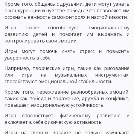
Кроме того, общаясь с друзьями, дети могут узнать
о конкуренции и чувстве победы, что позволяет им
осознать важность самоконтроля и настойчивости.
Игра также способствует эмоциональному
развитию детей и помогает им выражать и
контролировать свои эмоции.
Игры могут помочь снять стресс и повысить
уверенность в себе.
Например, творческие игры, такие как рисование
или игра на музыкальных инструментах,
способствуют эмоциональной стабильности.
Кроме того, переживание разнообразных эмоций,
таких как победа и поражение, дружба и конфликт,
повышает эмоциональную устойчивость.
Игра способствует физическому развитию и
включает в себя физическую активность.
Игры на свежем воздухе не только улучшают