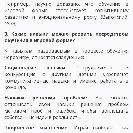
Например, научно доказано, что обучение в
игровой форме способствует когнитивному
развитию и эмоциональному росту (Выготский,
1978).
3. Какие навыки можно развить посредством
обучения в игровой форме?
К навыкам, развиваемым в процессе обучения
через игру, относятся следующие:
Социальные навыки:
Сотрудничество и
конкуренция с другими детьми укрепляют
коммуникативные навыки и умение работать в
команде.
Навыки решения проблем:
Вы можете
оттачивать свои навыки решения проблем
методом проб и ошибок, чтобы воплощать
собственные идеи в реальность.
Творческое мышление:
Играя свободно, вы