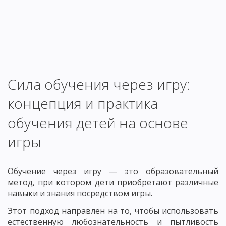
Сила обучения через игру:
концепция и практика
обучения детей на основе
игры
Обучение через игру — это образовательный
метод, при котором дети приобретают различные
навыки и знания посредством игры.
Этот подход направлен на то, чтобы использовать
естественную любознательность и пытливость