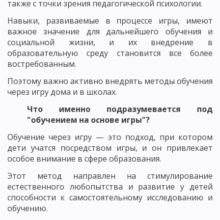
также с точки зрения педагогической психологии.
Навыки, развиваемые в процессе игры, имеют
важное значение для дальнейшего обучения и
социальной жизни, и их внедрение в
образовательную среду становится все более
востребованным.
Поэтому важно активно внедрять методы обучения
через игру дома и в школах.
Что именно подразумевается под
"обучением на основе игры"?
Обучение через игру — это подход, при котором
дети учатся посредством игры, и он привлекает
особое внимание в сфере образования.
Этот метод направлен на стимулирование
естественного любопытства и развитие у детей
способности к самостоятельному исследованию и
обучению.