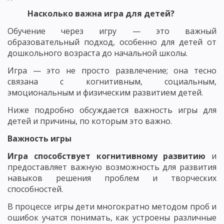
Насколько важна игра для детей?
Обучение через игру — это важный
образовательный подход, особенно для детей от
дошкольного возраста до начальной школы.
Игра — это не просто развлечение; она тесно
связана с когнитивным, социальным,
эмоциональным и физическим развитием детей.
Ниже подробно обсуждается важность игры для
детей и причины, по которым это важно.
Важность игры
Игра способствует когнитивному развитию
и
предоставляет важную возможность для развития
навыков решения проблем и творческих
способностей.
В процессе игры дети многократно методом проб и
ошибок учатся понимать, как устроены различные