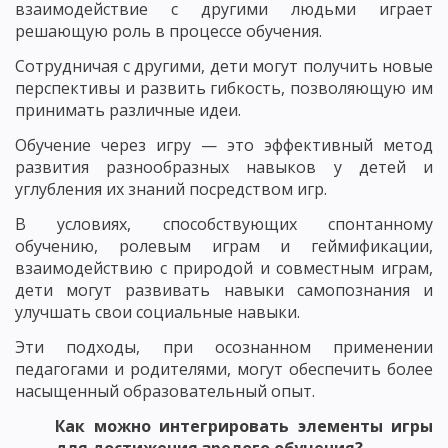
взаимодействие с другими людьми играет
решающую роль в процессе обучения.
Сотрудничая с другими, дети могут получить новые
перспективы и развить гибкость, позволяющую им
принимать различные идеи.
Обучение через игру — это эффективный метод
развития разнообразных навыков у детей и
углубления их знаний посредством игр.
В условиях, способствующих спонтанному
обучению, ролевым играм и геймификации,
взаимодействию с природой и совместным играм,
дети могут развивать навыки самопознания и
улучшать свои социальные навыки.
Эти подходы, при осознанном применении
педагогами и родителями, могут обеспечить более
насыщенный образовательный опыт.
Как можно интегрировать элементы игры