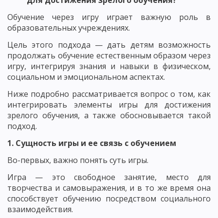
для достижения зрелого обучения?
Обучение через игру играет важную роль в
образовательных учреждениях.
Цель этого подхода — дать детям возможность
продолжать обучение естественным образом через
игру, интегрируя знания и навыки в физическом,
социальном и эмоциональном аспектах.
Ниже подробно рассматривается вопрос о том, как
интегрировать элементы игры для достижения
зрелого обучения, а также обосновывается такой
подход.
1. Сущность игры и ее связь с обучением
Во-первых, важно понять суть игры.
Игра — это свободное занятие, место для
творчества и самовыражения, и в то же время она
способствует обучению посредством социального
взаимодействия.