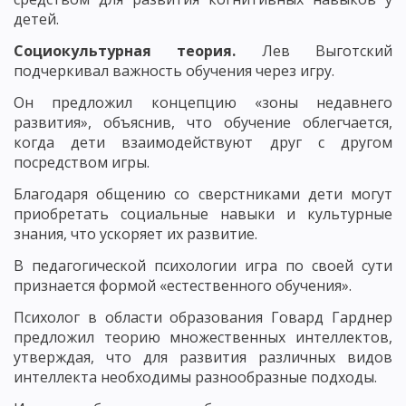
детей.
Социокультурная теория.
Лев Выготский
подчеркивал важность обучения через игру.
Он предложил концепцию «зоны недавнего
развития», объяснив, что обучение облегчается,
когда дети взаимодействуют друг с другом
посредством игры.
Благодаря общению со сверстниками дети могут
приобретать социальные навыки и культурные
знания, что ускоряет их развитие.
В педагогической психологии игра по своей сути
признается формой «естественного обучения».
Психолог в области образования Говард Гарднер
предложил теорию множественных интеллектов,
утверждая, что для развития различных видов
интеллекта необходимы разнообразные подходы.