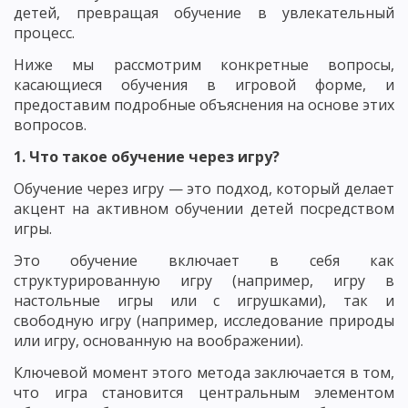
детей, превращая обучение в увлекательный
процесс.
Ниже мы рассмотрим конкретные вопросы,
касающиеся обучения в игровой форме, и
предоставим подробные объяснения на основе этих
вопросов.
1. Что такое обучение через игру?
Обучение через игру — это подход, который делает
акцент на активном обучении детей посредством
игры.
Это обучение включает в себя как
структурированную игру (например, игру в
настольные игры или с игрушками), так и
свободную игру (например, исследование природы
или игру, основанную на воображении).
Ключевой момент этого метода заключается в том,
что игра становится центральным элементом