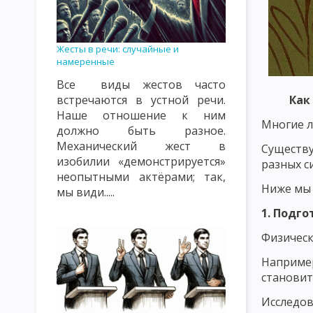
КЛАССИФИКАЦИЯ УРОКОВ. ТИПЫ УРОКОВ. ВИДЫ УРОКОВ
К
ВИДЫ, ФОРМЫ И МЕТОДЫ КОНТРОЛЯ И ОЦЕНКИ ПОДГОТОВЛЕ
Жесты в речи: случайные и
намеренные
СОДЕРЖАНИЕ ПЕДАГОГИЧЕСКОГО ПОНЯТИЯ «ВОСПИТАНИЕ» К
Все виды жестов часто
ОБЪЕКТЫ ВОСПИТАТЕЛЬНОГО ВОЗДЕЙСТВИЯ: СОЗНАНИЕ, ПОДС
встречаются в устной речи.
Как
Наше отношение к ним
ТЕОРИЯ ВОСПИТАНИЯ КАК НАУЧНАЯ И УЧЕБНАЯ ДИСЦИПЛИНА
Многие л
должно быть разное.
Механический жест в
ФУНКЦИИ ТЕОРИИ ВОСПИТАНИЯ
СУТЬ ПРОЦЕССА ВОСПИТ
Существ
изобилии «демонстрируется»
разных с
КЛАССИФИКАЦИЯ МЕТОДОВ ВОСПИТАНИЯ. ВОСПИТАННИКИ КАК
неопытными актёрами; так,
Ниже мы 
мы види.....
ЦЕЛЬ И ЭМОЦИОНАЛЬНО-МОТИВАЦИОННЫЙ КОМПОНЕНТ ВОС
1. Подг
КОНТРОЛЬНО-РЕГУЛИРОВОЧНЫЙ КОМПОНЕНТ УЧЕБНОГО ПРО
Физическ
ЗАКОНЫ ВОСПИТАНИЯ И ИХ ХАРАКТЕРИСТИКА
ЗАКОНОМЕР
Например
становит
ХАРАКТЕРИСТИКА ПРИНЦИПОВ ВОСПИТАНИЯ
КЛАССИФИКА
Исследов