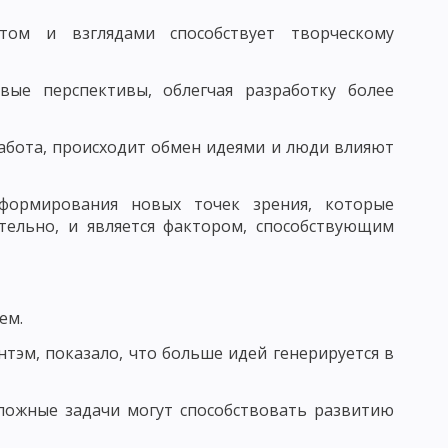
том и взглядами способствует творческому
ЧЕСКАЯ КАТЕГОРИЯ
ПОНЯТИЕ ПРОЦЕСС ОБУЧЕНИЯ
вые перспективы, облегчая разработку более
Й СИСТЕМЫ ОБРАЗОВАНИЯ И ЗАДАЧИ ДИДАКТИКИ
работа, происходит обмен идеями и люди влияют
НОГО ПРОЦЕССА
 формирования новых точек зрения, которые
тельно, и является фактором, способствующим
Я УЧЕБНОГО ПРОЦЕССА
ем.
тэм, показало, что больше идей генерируется в
СИСТЕМЫ И.Ф. ГЕРБАРТА И ДЖ. ДЬЮИ
сложные задачи могут способствовать развитию
НЫХ ДЕЙСТВИЙ
ПРОБЛЕМНОЕ ОБУЧЕНИЕ