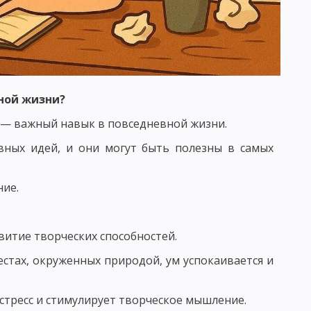
 КРИТЕРИИ ПЕДАГОГИЧЕСКОГО КОНТРОЛЯ
ной жизни?
 ВОЗДЕЙСТВИЯ. ВОСПИТАТЕЛЬНЫЙ ФАКТ
 — важный навык в повседневной жизни.
УНКЦИИ ВОСПИТАТЕЛЯ
вных идей, и они могут быть полезны в самых
ИТАНИЯ И ХАРАКТЕРИСТИКА ЕЕ СОСТАВЛЯЮЩИХ
ие.
 КОМПОНЕНТЫ ВОСПИТАТЕЛЬНОГО ПРОЦЕССА
ТАННОСТЬ, ЕЕ УРОВНИ И КРИТЕРИИ
витие творческих способностей.
ОМЕРНОСТИ ПРОЦЕССА ВОСПИТАНИЯ
естах, окруженных природой, ум успокаивается и
В ВОСПИТАНИИ
стресс и стимулирует творческое мышление.