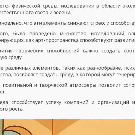
ется физической среды, исследования в области эко
ЛЕМНОГО ОБУЧЕНИЯ
РАЗВИВАЮЩЕЕ ОБУЧЕНИЕ
ТЕХНОЛОГИЯ О
естественного света и зелени.
ЧЕСКИЕ КОНЦЕПЦИИ ПЕДАГОГИКИ
ВАЛЬДОРФСКАЯ ПЕДАГОГИКА И П
ановлено, что эти элементы снижают стресс и способс
ЧЕБНОГО ПРОЦЕССА
ЗАКОНОМЕРНОСТИ УЧЕБНОГО ПРОЦЕССА И ИХ
ого, было проведено множество исследований вли
ирующих, как арт-пространства способствуют развити
УЧЕБНОГО ПРОЦЕССА
СОЦИОЛОГИЧЕСКИЕ И ОРГАНИЗАЦИОННЫЕ З
вития творческих способностей важно создать соо
ЦИПЫ ОБУЧЕНИЯ, КОТОРЫЕ КАСАЮТСЯ ВСЕХ КОМПОНЕНТОВ ДИДАКТИЧ
ую среду.
е различных элементов, таких как разнообразие, пси
И ПОСЛЕДОВАТЕЛЬНОСТИ ОБУЧЕНИЯ
ПРИНЦИП ГУМАНИЗАЦИИ И Г
ства, позволяет создать среду, в которой могут генер
ИЗАЦИИ В ОБУЧЕНИИ
ПРИНЦИП ДОСТУПНОСТИ И ДОХОДЧИВОСТИ
е позитивной и творческой атмосферы позволит сот
л.
ЛЬНОГО СОЧЕТАНИЯ КОЛЛЕКТИВНЫХ И ИНДИВИДУАЛЬНЫХ ФОРМ И СП
реда способствует успеху компаний и организаций 
ОСТИ УЧАЩИХСЯ
ПРИНЦИП АКТИВНОСТИ, СОЗНАТЕЛЬНОСТИ И СА
ого роста.
АВЫКОВ И УМЕНИЙ
ПОНЯТИЕ О МЕТОДАХ ОБУЧЕНИЯ
СОСТАВНЫ
ЛАССИФИКАЦИЯ МЕТОДОВ ОБУЧЕНИЯ ПО ХАРЛОМОВУ, ОНИЩУКУ И А