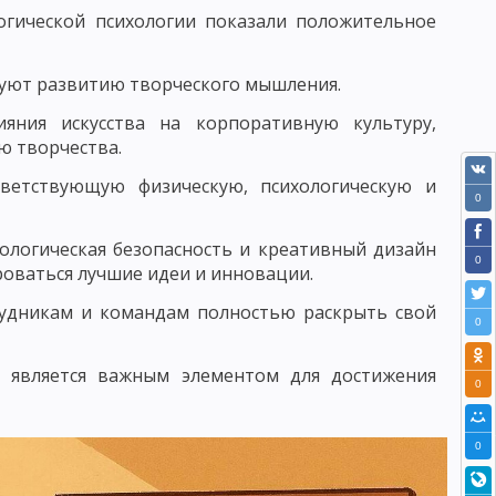
логической психологии показали положительное
БУЧЕНИЯ
ПЕДАГОГИКА СОТРУДНИЧЕСТВА
ЕДАГОГИКА ПЕТЕРСОНА
твуют развитию творческого мышления.
 КЛАССИФИКАЦИЯ
яния искусства на корпоративную культуру,
ю творчества.
АКОНОМЕРНОСТИ УЧЕБНОГО ПРОЦЕССА
тветствующую физическую, психологическую и
0
ЕСКОГО ПРОЦЕССА
хологическая безопасность и креативный дизайн
УМАНИТАРИЗАЦИИ ОБУЧЕНИЯ
0
ироваться лучшие идеи и инновации.
 ПРЕПОДАВАНИЯ
рудникам и командам полностью раскрыть свой
0
ОСОБОВ УЧЕБНОЙ РАБОТЫ
и является важным элементом для достижения
МОСТОЯТЕЛЬНОСТИ УЧАЩИХСЯ
0
Е ЧАСТИ МЕТОДА ОБУЧЕНИЯ
0
ЛЕКСЮКУ
ОТБОР МЕТОДОВ ОБУЧЕНИЯ