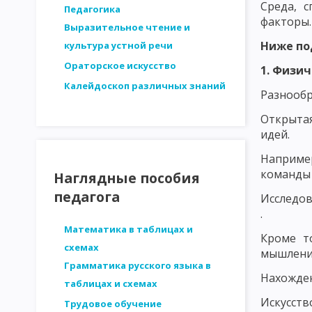
Среда, 
СТРУКТУРА ЛИЧНОСТИ - ПЛАТОНОВ. ОСНОВНЫЕ ЗАКОНОМЕРН
Педагогика
факторы.
Выразительное чтение и
ДВИЖУЩИЕ СИЛЫ РАЗВИТИЯ ЛИЧНОСТИ. ВОЗРАСТНАЯ ПЕРИОД
Ниже по
культура устной речи
МЕТОДИКА ИССЛЕДОВАНИЯ ПЕДАГОГИЧЕСКИХ ПРОБЛЕМ
И
Ораторское искусство
1. Физич
Калейдоскоп различных знаний
СТРУКТУРА ИССЛЕДОВАНИЯ В ПЕДАГОГИКЕ. ЭТАПЫ ПЕДАГОГИ
Разнообр
АНАЛИЗ ЛОГИЧЕСКОЙ ОБОСНОВАННОСТИ
АНАЛИЗ ОБОСН
Открытая
идей.
ВЫДЕЛЕНИЕ И ОПРЕДЕЛЕНИЕ ПЕРЕМЕННЫХ ПРИ ПЕДАГОГИЧЕС
Наприме
команды 
ФОРМУЛИРОВКА ГИПОТЕЗ ПЕДАГОГИЧЕСКИХ ИССЛЕДОВАНИЙ
Наглядные пособия
педагога
Исследов
МЕТОДЫ ПЕДАГОГИЧЕСКОГО ИССЛЕДОВАНИЯ: НАБЛЮДЕНИЕ
.
МЕТОДЫ ПЕДАГОГИЧЕСКОГО ИССЛЕДОВАНИЯ: МЕТОД ВОПРОСО
Математика в таблицах и
Кроме т
схемах
мышлени
МЕТОДЫ ПЕДАГОГИЧЕСКОГО ИССЛЕДОВАНИЯ: АНКЕТНЫЙ ОПР
Грамматика русского языка в
Нахожден
таблицах и схемах
МЕТОДЫ ПЕДАГОГИЧЕСКОГО ИССЛЕДОВАНИЯ: ТЕСТИРОВАНИЕ
Искусств
Трудовое обучение