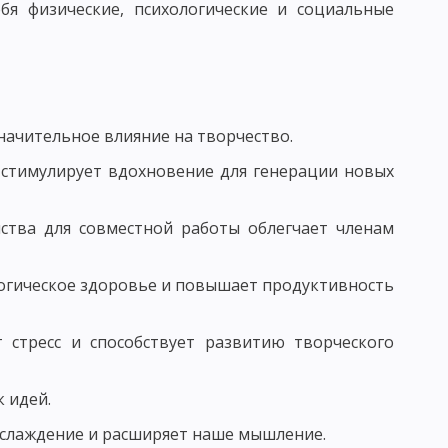
бя физические, психологические и социальные
АГОГИЧЕСКОГО ИССЛЕДОВАНИЯ
КЕ. ФУНКЦИИ ПЕДАГОГИЧЕСКИХ ИССЛЕДОВАНИЙ
 ОПРЕДЕЛЕНИЕ ЦЕЛИ ИССЛЕДОВАНИЯ В ПЕДАГОГИКЕ
начительное влияние на творчество.
 стимулирует вдохновение для генерации новых
ОРМУЛИРОВАННЫХ ГИПОТЕЗ В ПЕДАГОГИКЕ
ства для совместной работы облегчает членам
 ИССЛЕДОВАНИЯ И ИХ ПРЕДВАРИТЕЛЬНЫЙ ОТБОР
логическое здоровье и повышает продуктивность
ЬЮ
 стресс и способствует развитию творческого
ЕДУРЫ ОПРОСА
 идей.
 ОБЩАЯ ХАРАКТЕРИСТИКА
наслаждение и расширяет наше мышление.