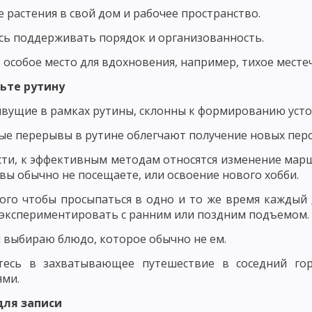
ЬЮ В ВОСПИТАНИИ
ПРИНЦИП ВОСПИТАНИЯ В ТРУДЕ
ПРИНЦИП В
 растения в свой дом и рабочее пространство.
Х ВЗАИМООТНОШЕНИЙ
сь поддерживать порядок и организованность.
 И КОНКРЕТНОСТИ ВОСПИТАТЕЛЬНЫХ МЕРОПРИЯТИЙ
ПРИНЦИП ОП
 особое место для вдохновения, например, тихое местеч
ТЕЛЬНОСТЬЮ И УВАЖЕНИЕМ К ЛИЧНОСТИ ВОСПИТАННИКА
шьте рутину
вущие в рамках рутины, склонны к формированию уст
КИ ИХ ДЕЯТЕЛЬНОСТИ
ПРИНЦИП СОЗНАТЕЛЬНОСТИ, САМОДЕЯТЕЛ
ые перерывы в рутине облегчают получение новых перс
ОСНОВНЫЕ НАПРАВЛЕНИЯ ВОСПИТАНИЯ
НАЦИОНАЛЬНОЕ ВОСП
сти, к эффективным методам относятся изменение марш
ОБЩИЕ ПРИНЦИПЫ НАЦИОНАЛЬНОГО ВОСПИТАНИЯ
ОСНОВНЫЕ Н
вы обычно не посещаете, или освоение нового хобби.
ОДОВ ВОСПИТАНИЯ
МЕТОДЫ НЕПОСРЕДСТВЕННОГО ВОСПИТАТЕЛЬН
ого чтобы просыпаться в одно и то же время каждый 
экспериментировать с ранним или поздним подъемом.
ВОСПИТАТЕЛЬНЫЕ ФУНКЦИИ СОЦИАЛЬНОЙ СРЕДЫ
ОБЩЕСТВЕННОЕ
я выбираю блюдо, которое обычно не ем.
МЕХАНИЗМ ВОЗДЕЙСТВИЯ КОЛЛЕКТИВА НА ЛИЧНОСТЬ
СУЩНОСТЬ 
тесь в захватывающее путешествие в соседний го
ями.
СПИТАНИЯ
САМООЦЕНКА И САМОНАБЛЮДЕНИЕ
НАЧАЛЬНАЯ ШК
для записи
КЛАМНЫХ МАТЕРИАЛОВ НА САЙТЕ ПЕДАГОГИКА.ОРГ