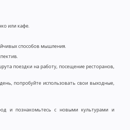
ОСПИТАНИЯ В КОЛЛЕКТИВЕ И ЧЕРЕЗ КОЛЛЕКТИВ
ТИМИЗАЦИИ ВОСПИТАТЕЛЬНОГО ПРОЦЕССА
ко или кафе.
ойчивых способов мышления.
ЬНОСТИ И АКТИВНОСТИ ВОСПИТАННИКОВ
пектив.
ИТАНИЕ
рута поездки на работу, посещение ресторанов,
АПРАВЛЕНИЯ НАЦИОНАЛЬНОГО ВОСПИТАНИЯ
ОГО ВОЗДЕЙСТВИЯ
день, попробуйте использовать свои выходные,
 МНЕНИЕ
САМОВОСПИТАНИЯ
род и познакомьтесь с новыми культурами и
ОЛА - СХЕМЫ И ТАБЛИЦЫ