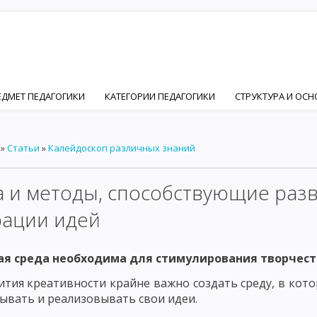
ЕДМЕТ ПЕДАГОГИКИ
КАТЕГОРИИ ПЕДАГОГИКИ
СТРУКТУРА И ОС
ПЕДАГОГИКИ
ЦЕЛЬ ВОСПИТАНИЯ В ОБЩЕСТВЕ
ИДЕАЛ ВОСПИТАН
»
Статьи
»
Калейдоскоп различных знаний
Й И ПЕДАГОГИЧЕСКОЙ НАУК
ОСНОВНЫЕ ПСИХИЧЕСКИЕ ЧЕРТЫ ЛИЧ
ФОРМИРОВАНИЕ ЛИЧНОСТИ
ОСНОВНЫЕ ФАКТОРЫ ФОРМИРОВАНИ
 и методы, способствующие разв
ЦИАЛЬНЫЙ ФАКТОР ФОРМИРОВАНИЯ ЛИЧНОСТИ – ПОНЯТИЕ СОЦИАЛ
рации идей
ИИ
ОСНОВНЫЕ ПРИНЦИПЫ СОЦИАЛИЗАЦИИ. ВОСПИТАНИЕ КАК ФА
ая среда необходима для стимулирования творчест
ЧНОСТНО ОРИЕНТИРОВАННОЕ ВОСПИТАНИЕ В РАЗВИТИИ ЛИЧНОСТИ
ития креативности крайне важно создать среду, в кот
Ы ДЕЯТЕЛЬНОСТИ ЧЕЛОВЕКА
ОСНОВНЫЕ ВИДЫ ДЕЯТЕЛЬНОСТИ РЕБ
ывать и реализовывать свои идеи.