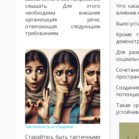
Что каса
слышать. Для этого
ПРАВИЛА СОЗДАНИЯ ПРОБЛЕМНЫХ СИТУАЦИЙ. УРОВНИ ПРОБ
влияние 
необходима внешняя
организация речи,
ЛИЧНОСТНО ОРИЕНТИРОВАННОЕ ОБУЧЕНИЕ
ТЕХНОКРАТИ
Было уст
отвечающая следующим
ЦЕННОСТНО ОРИЕНТИРОВАННОЕ ВОСПИТАНИЕ
ЗАКОНЫ У
требованиям.
Кроме т
демонстр
ПСИХОЛОГИЧЕСКИЕ И КИБЕРНЕТИЧЕСКИЕ ЗАКОНОМЕРНОСТИ 
Для раз
ДИДАКТИЧЕСКИЕ ПРИНЦИПЫ И ИХ КЛАССИФИКАЦИЯ
ПРИН
социальн
Сочетани
ПРИНЦИП ПРАКТИЧЕСКОЙ НАПРАВЛЕННОСТИ, СИСТЕМНОСТИ 
простран
ПРИНЦИП ОПТИМИЗАЦИИ ОБУЧЕНИЯ
ПРИНЦИП ДЕМОКРАТ
Создани
потенциа
ПРИНЦИП НАГЛЯДНОСТИ В ОБУЧЕНИИ
ПРИНЦИП РАЦИОНА
Такая с
ПРИНЦИП МОТИВАЦИИ УЧЕБНО-ПОЗНАВАТЕЛЬНОЙ ДЕЯТЕЛЬН
устойчив
ПРИНЦИП ПРОЧНОСТИ УСВОЕНИЯ ЗНАНИЙ, ФОРМИРОВАНИЯ Н
Тактичность в общении
КЛАССИФИКАЦИЯ МЕТОДОВ ОБУЧЕНИЯ ПО БАБАНСКОМУ
К
Старайтесь быть тактичными