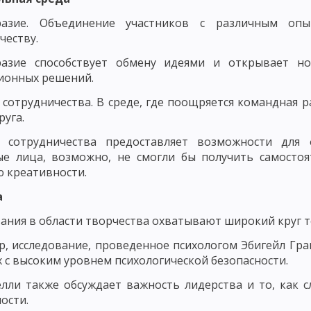
разие. Объединение участников с различным опы
ДМЕТ СОВРЕМЕННОЙ ДИДАКТИКИ
ПОНЯТИЕ ОБУЧЕНИЯ КАК ДИДАКТИ
честву.
ПОНЯТИЕ ОБРАЗОВАНИЕ КАК КАТЕГОРИЯ ДИДАКТИКИ
разие способствует обмену идеями и открывает но
ионных решений.
, УЧЕБНИК И РУКОВОДСТВО
ОСНОВНЫЕ ТЕНДЕНЦИИ НАЦИОНАЛЬНО
 сотрудничества. В среде, где поощряется командная 
НЫЕ ПРИЗНАКИ УЧЕБНОГО ПРОЦЕССА
ОСНОВНЫЕ КРИТЕРИИ УЧЕБ
руга.
БНОГО ПРОЦЕССА. ЦЕЛЕВОЙ КОМПОНЕНТ УЧЕБНОГО ПРОЦЕССА
а сотрудничества предоставляет возможности для
ые лица, возможно, не смогли бы получить самостоя
ПРОЦЕССА
СОДЕРЖАТЕЛЬНЫЙ КОМПОНЕНТ УЧЕБНОГО ПРОЦЕССА
 креативности.
РОЦЕССА
ФОРМИРОВАНИЕ ЗНАНИЙ И НАВЫКОВ КАК СОСТАВЛЯЮЩА
а
ОБРАЗОВАТЕЛЬНАЯ ФУНКЦИЯ УЧЕБНОГО ПРОЦЕССА
ания в области творчества охватывают широкий круг т
, исследование, проведенное психологом Эбигейл Гран
ЦЕССА
ФУНКЦИЯ САМОСОВЕРШЕНСТВОВАНИЯ
ДИДАКТИЧЕСКИЕ 
 с высоким уровнем психологической безопасности.
МАЯ КОНЦЕПЦИЯ ОБУЧЕНИЯ. ЛИНЕЙНОЕ ПРОГРАММИРОВАНИЕ
лли также обсуждает важность лидерства и то, как 
ости.
ЬНОЕ ОБУЧЕНИЕ
ТЕОРИЯ ПОЭТАПНОГО ФОРМИРОВАНИЯ УМСТВЕН