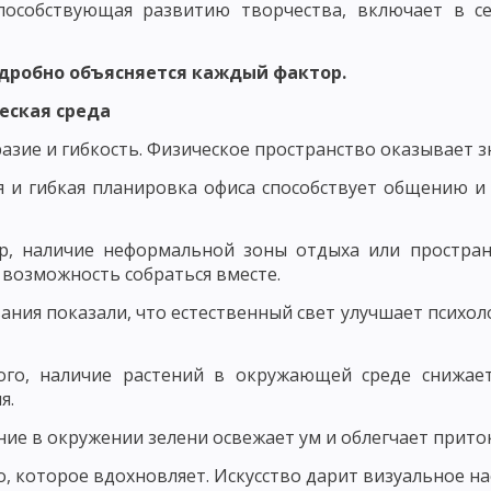
способствующая развитию творчества, включает в се
ОСТИ РАЗВИТИЯ ЛИЧНОСТИ
ИЗАЦИЯ РАЗВИТИЯ ЛИЧНОСТИ И ЕЕ КРИТЕРИИ
МЕТОДОЛОГИЯ ПЕД
дробно объясняется каждый фактор.
ССЛЕДОВАНИЯ В ПЕДАГОГИКЕ
МОДЕЛИ ИССЛЕДОВАНИЯ В ПЕДАГОГИ
еская среда
ЧЕСКОГО ИССЛЕДОВАНИЯ
ВЫБОР ИССЛЕДОВАТЕЛЬСКОЙ ПРОБЛЕМЫ И
азие и гибкость. Физическое пространство оказывает з
ОВАННОСТИ СОДЕРЖАНИЯ
ПРАКСЕОЛОГИЧЕСКИЙ АНАЛИЗ
 и гибкая планировка офиса способствует общению и
КИХ ИССЛЕДОВАНИЯХ
ОПРЕДЕЛЕНИЕ ПАРАМЕТРОВ ВЕРИФИКАЦИИ Ф
р, наличие неформальной зоны отдыха или простран
возможность собраться вместе.
ЭТАПЫ ПЕДАГОГИЧЕСКОГО ИССЛЕДОВАНИЯ
СБОР РЕЗУЛЬТАТОВ
ания показали, что естественный свет улучшает психо
МЕТОДЫ ПЕДАГОГИЧЕСКОГО ИССЛЕДОВАНИЯ: ЭКСПЕРИМЕНТ
В – БЕСЕДА
МЕТОДЫ ПЕДАГОГИЧЕСКОГО ИССЛЕДОВАНИЯ: ИНТЕРВ
ого, наличие растений в окружающей среде снижает
я.
ОС
ПРАВИЛА ФОРМУЛИРОВКИ ВОПРОСОВ АНКЕТЫ
ЭТАПЫ ПРОЦ
ие в окружении зелени освежает ум и облегчает приток
ВИДЫ ТЕСТОВ В ПЕДАГОГИКЕ
ПЕДАГОГИЧЕСКИЙ ПРОЦЕСС И ЕГО
о, которое вдохновляет. Искусство дарит визуальное 