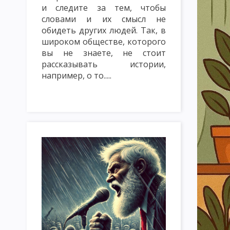
и следите за тем, чтобы
ТРАДИЦИОННЫЕ МЕТОДЫ ОБУЧЕНИЯ. СЛОВЕСНЫЕ МЕТОДЫ ОБУ
словами и их смысл не
МЕТОД ЛЕКЦИЯ
МЕТОД БЕСЕДА
МЕТОД ДИСКУССИЯ
обидеть других людей. Так, в
широком обществе, которого
НАГЛЯДНЫЕ МЕТОДЫ ОБУЧЕНИЯ: ПОКАЗ, ИЛЛЮСТРИРОВАНИЕ
вы не знаете, не стоит
рассказывать истории,
ПРАКТИЧЕСКИЕ МЕТОДЫ ОБУЧЕНИЯ: ЛАБОРАТОРНЫЕ РАБОТЫ, 
например, о то.....
МЕТОДЫ КОНТРОЛЯ И САМОКОНТРОЛЯ В ОБУЧЕНИИ. САМОСТ
ИМИТАЦИОННЫЕ МЕТОДЫ ОБУЧЕНИЯ. МЕТОД ИНСЦЕНИРОВКИ
ИМИТАЦИОННЫЕ НЕ ИГРОВЫЕ МЕТОДЫ ОБУЧЕНИЯ. АНАЛИЗ КО
МЕТОДИКА РЕШЕНИЯ СИТУАЦИОННЫХ ЗАДАЧ
МЕТОД ИНЦИ
МОЗГОВАЯ АТАКА (БРЕЙНСТОРМИНГ)
МЕТОД КРУГЛОГО СТ
ИНТЕЛЛЕКТУАЛЬНАЯ РАЗМИНКА, СОКРАТИЧНАЯ БЕСЕДА КАК 
КЛАССИФИКАЦИЯ ФОРМ ОРГАНИЗАЦИИ ОБУЧЕНИЯ
УРОК: 