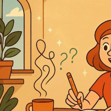
ЧЕНИЯ: РАССКАЗ
СЛОВЕСНЫЕ МЕТОДЫ ОБУЧЕНИЯ: МЕТОД ОБЪЯСН
СЕМИНАРСКОЕ ЗАНЯТИЕ КАК МЕТОД ОБУЧЕНИЯ
 И ДЕМОНСТРИРОВАНИЕ
ПРАКТИЧЕСКИЕ МЕТОДЫ ОБУЧЕНИЯ: УПРА
ПРАКТИЧЕСКИЕ РАБОТЫ, ИНСТРУКТАЖ
ОЯТЕЛЬНАЯ РАБОТА УЧАЩИХСЯ
ПОНЯТИЕ О МЕТОДАХ АКТИВИЗАЦИ
ИГРОВЫЕ МЕТОДЫ ОБУЧЕНИЯ. ДЕЛОВЫЕ ИГРЫ
НКРЕТНОЙ СИТУАЦИИ
РЕШЕНИЕ СИТУАЦИОННЫХ ЗАДАЧ – МЕТОД А
ДЕНТОВ, МЕТОД КОНФЛИКТОВ, МЕТОД «ЛАБИРИНТА ДЕЙСТВИЙ», МЕТ
ОЛА В ОБУЧЕНИИ
ЛЕКЦИОННЫЙ МЕТОД ОБУЧЕНИЯ
НЕТРАДИЦИО
МЕТОДЫ ОБУЧЕНИЯ
ПОНЯТИЕ О ФОРМАХ ОРГАНИЗАЦИИ ОБУЧЕНИЯ
ТИПЫ И СТРУКТУРА
ВОСПИТАТЕЛЬНЫЕ, РАЗВИВАЮЩИЕ И ДИДАКТИЧЕ