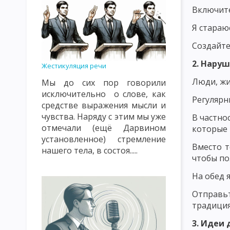
ПРИНЦИП ОБЩЕСТВЕННОЙ НАПРАВЛЕННОСТИ, СВЯЗИ С ЖИЗН
Включите
ПРИНЦИП СУБЪЕКТ-СУБЪЕКТНЫЙ ХАРАКТЕР ВОСПИТАТЕЛЬНЫ
Я стараю
ПРИНЦИП НАСТУПАТЕЛЬНОСТИ И АКТИВНОСТИ, СИСТЕМНОСТИ
Создайте
ПРИНЦИП ГУМАНИЗМА И ДЕМОКРАТИЗМА, ВЫСОКОЙ ТРЕБОВА
2. Нару
Жестикуляция речи
Люди, жи
Мы до сих пор говорили
ПРИНЦИПЫ, КАСАЮЩИЕСЯ СУБЪЕКТОВ ВОСПИТАНИЯ И МЕТОДИ
исключительно о слове, как
Регулярн
СОДЕРЖАНИЕ ВОСПИТАНИЯ КАК ПЕДАГОГИЧЕСКАЯ ПРОБЛЕМА
средстве выражения мысли и
чувства. Наряду с этим мы уже
В частно
ОСНОВНАЯ ЦЕЛЬ И ЗАДАЧИ НАЦИОНАЛЬНОГО ВОСПИТАНИЯ
отмечали (ещё Дарвином
которые 
установленное) стремление
ПОНЯТИЕ О МЕТОДАХ ВОСПИТАНИЯ
КЛАССИФИКАЦИЯ МЕТ
Вместо т
нашего тела, в состоя.....
чтобы по
ПЕДАГОГИЧЕСКАЯ ХАРАКТЕРИСТИКА СОЦИАЛЬНОЙ СРЕДЫ
На обед 
ОСНОВНЫЕ ВОСПИТАТЕЛЬНЫЕ ФУНКЦИИ УЧЕБНОЙ СРЕДЫ
Отправь
традици
ЭТАПЫ И ПРИНЦИПЫ САМОВОСПИТАНИЯ
МЕТОДЫ САМОВО
3. Идеи 
ОСНОВЫ ПЕДАГОГИЧЕСКОГО МАСТЕРСТВА
РАЗМЕЩЕНИЕ РЕ