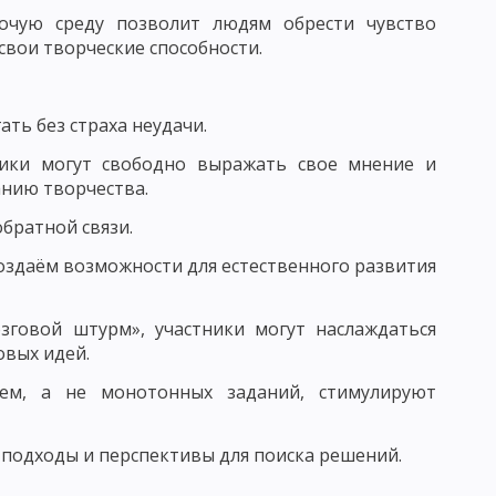
бочую среду позволит людям обрести чувство
ВАНИЯ УЧЕНИЧЕСКИХ КОЛЛЕКТИВОВ
вои творческие способности.
 И ФУНКЦИИ ПЕДАГОГА
ать без страха неудачи.
РСТВА
ники могут свободно выражать свое мнение и
анию творчества.
Ь
братной связи.
создаём возможности для естественного развития
СТЬ, ПЕДАГОГИЧЕСКОЕ ОБЩЕНИЕ
ГО ОБЩЕНИЯ
зговой штурм», участники могут наслаждаться
овых идей.
ВОРЧЕСКОГО МЫШЛЕНИЯ
ем, а не монотонных заданий, стимулируют
подходы и перспективы для поиска решений.
КИ: ДИСТЕРВЕГ И ДЬЮИ