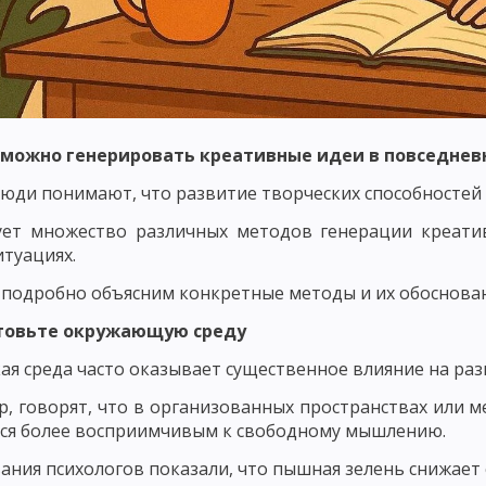
ОНТРОЛЬ КАК ПЕДАГОГИЧЕСКОЕ ПОНЯТИЕ
ФУНКЦИИ, ПРИНЦИПЫ И
ННОСТИ УЧАЩИХСЯ
ОЦЕНКА ЗНАНИЙ, НАВЫКОВ И УМЕНИЙ
АК ОБЩЕСТВЕННО-ИСТОРИЧЕСКОГО ЯВЛЕНИЯ
ОЗНАНИЕ, НАВЫКИ, ПРИВЫЧКИ, ЭМОЦИИ, ЧУВСТВА, МОТИВЫ
 можно генерировать креативные идеи в повседнев
ПРОЦЕСС ВОСПИТАНИЯ. ИДЕАЛ ВОСПИТАНИЯ
ВОСПИТАТЕЛЬНЫЕ
юди понимают, что развитие творческих способностей
АНИЯ
ОСНОВНЫЕ ПРИЗНАКИ ПРОЦЕССА ВОСПИТАНИЯ. ОСНОВНЫЕ Ф
ует множество различных методов генерации креати
итуациях.
 СУБЪЕКТ ВОСПИТАТЕЛЬНОГО ПРОЦЕССА
МОДЕЛЬ ПРОЦЕССА ВОСП
подробно объясним конкретные методы и их обоснован
ПИТАТЕЛЬНОГО ПРОЦЕССА
СОДЕРЖАТЕЛЬНЫЙ И ПРОЦЕССУАЛЬНЫЙ
отовьте окружающую среду
ЦЕССА
РЕЗУЛЬТАТИВНЫЙ КОМПОНЕНТ УЧЕБНОГО ПРОЦЕССА. ВОСПИ
ая среда часто оказывает существенное влияние на раз
НОСТИ ВОСПИТАНИЯ В ОБЩЕСТВЕ
ВНЕШНИЕ И ВНУТРЕННИЕ ЗАКОН
, говорят, что в организованных пространствах или м
ся более восприимчивым к свободному мышлению.
ЦИЯ ПРИНЦИПОВ ВОСПИТАНИЯ
ПРИНЦИП ЦЕЛЕНАПРАВЛЕННОСТИ 
ания психологов показали, что пышная зелень снижает 