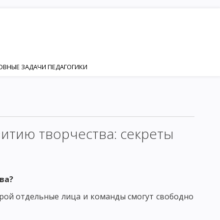
НОВНЫЕ ЗАДАЧИ ПЕДАГОГИКИ
ИЯ
НОСТИ
Я И РАЗВИТИЯ ЛИЧНОСТИ
итию творчества: секреты
ИЗАЦИЯ
КТОР ФОРМИРОВАНИЯ ЛИЧНОСТИ
ва?
орой отдельные лица и команды смогут свободно
ЕНКА
ЛИЧНОСТЬ И ИНДИВИДУАЛЬНОСТЬ