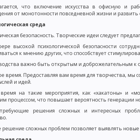
НОВНЫЕ КОМПОНЕНТЫ ПЕДАГОГИЧЕСКОГО ПРОЦЕССА
агается, что включение искусства в офисную и ра
ЕРНОСТИ ФОРМИРОВАНИЯ ЛИЧНОСТИ
ЗАКОНОМЕРНОСТИ ФОРМИРО
ения от монотонности повседневной жизни и развить с
логическая среда
СКОГО ПРОЦЕССА
СОДЕРЖАНИЕ ПЕДАГОГИЧЕСКОЙ ДЕЯТЕЛЬНОСТИ
ическая безопасность. Творческие идеи следует предлаг
 МАСТЕРСТВО И ЕГО ЭЛЕМЕНТЫ
УРОВНИ ПЕДАГОГИЧЕСКОГО МАСТЕ
фере высокой психологической безопасности сотруд
ГИЧЕСКИЙ ОПЫТ, ПРОФЕССИОНАЛЬНАЯ КОМПЕТЕНТНОСТЬ ПЕДАГОГА
ваться к мнению других, что способствует стимулиров
ДАГОГИЧЕСКАЯ ТЕХНИКА: РЕЧЬ ПЕДАГОГА, УМЕНИЕ ПЕДАГОГА УПРАВЛЯТ
водства важно быть открытым и доброжелательным к о
е время. Предоставляя вам время для творчества, мы 
ОБНОСТИ
ОСНОВНЫЕ ТРЕБОВАНИЯ К УЧИТЕЛЮ: КОММУНИКАБЕЛЬНО
слей и идей.
СИОНАЛЬНО-ПЕДАГОГИЧЕСКОГО ОБЩЕНИЯ
СТИЛИ ПЕДАГОГИЧЕСКО
 время на такие мероприятия, как «хакатоны» и «мо
им процессом, что повышает вероятность генерации н
ПЕДАГОГИЧЕСКОЕ ТВОРЧЕСТВО
ХАРАКТЕРИСТИКИ И СВОЙСТВА Т
 требующие решения сложных и интересных пробл
ПЕДАГОГИЧЕСКОГО МАСТЕРСТВА
ИСТОРИЯ РАЗВИТИЯ ДИДАКТИКИ
во.
 ПЕДАГОГИЧЕСКАЯ СИСТЕМА УШИНСКОГО
 решение сложных проблем позволяет выявлять новые 
НОВИЧ, Н. ПИРОГОВ И Б. ГРИНЧЕНКО
ИСТОРИЯ РАЗВИТИЯ ДИДАКТИ
льная среда