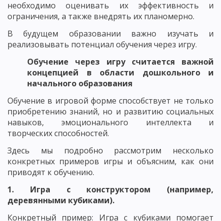
необходимо оценивать их эффективность и
ограничения, а также внедрять их планомерно.
В будущем образовании важно изучать и
реализовывать потенциал обучения через игру.
Обучение через игру считается важной
концепцией в области дошкольного и
начального образования
Обучение в игровой форме способствует не только
приобретению знаний, но и развитию социальных
навыков, эмоционального интеллекта и
творческих способностей.
Здесь мы подробно рассмотрим несколько
конкретных примеров игры и объясним, как они
приводят к обучению.
1. Игра с конструктором (например,
деревянными кубиками).
Конкретный пример: Игра с кубиками помогает