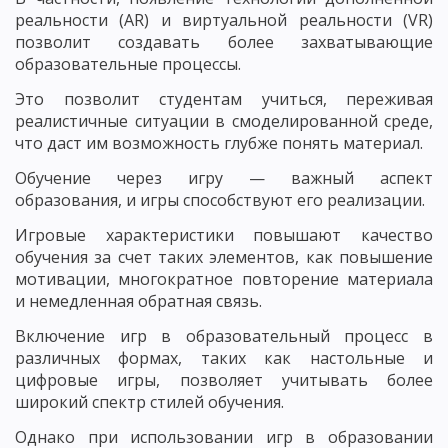
реальности (AR) и виртуальной реальности (VR)
позволит создавать более захватывающие
образовательные процессы.
Это позволит студентам учиться, переживая
реалистичные ситуации в смоделированной среде,
что даст им возможность глубже понять материал.
Обучение через игру — важный аспект
образования, и игры способствуют его реализации.
Игровые характеристики повышают качество
обучения за счет таких элементов, как повышение
мотивации, многократное повторение материала
и немедленная обратная связь.
Включение игр в образовательный процесс в
различных формах, таких как настольные и
цифровые игры, позволяет учитывать более
широкий спектр стилей обучения.
Однако при использовании игр в образовании