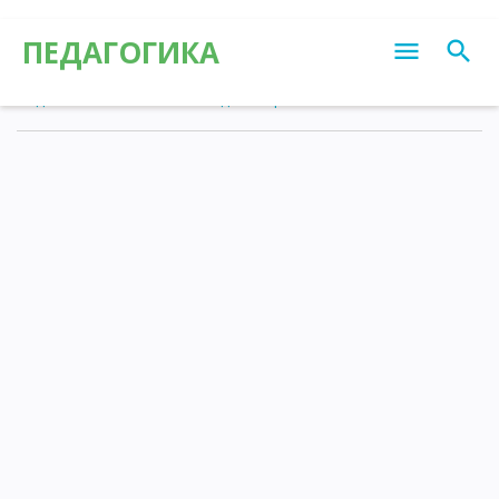
ПЕДАГОГИКА
Педагогика
»
Статьи
»
Калейдоскоп различных знаний