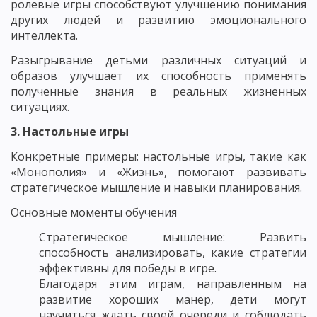
ролевые игры способствуют улучшению понимания
других людей и развитию эмоционального
интеллекта.
Разыгрывание детьми различных ситуаций и
образов улучшает их способность применять
полученные знания в реальных жизненных
ситуациях.
3. Настольные игры
Конкретные примеры: настольные игры, такие как
«Монополия» и «Жизнь», помогают развивать
стратегическое мышление и навыки планирования.
Основные моменты обучения
Стратегическое мышление: Развить
способность анализировать, какие стратегии
эффективны для победы в игре.
Благодаря этим играм, направленным на
развитие хороших манер, дети могут
научиться ждать своей очереди и соблюдать