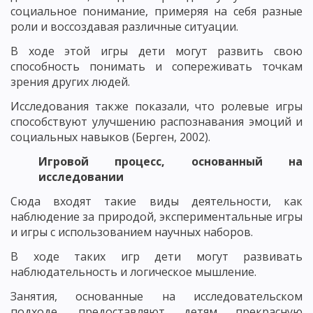
социальное понимание, примеряя на себя разные
роли и воссоздавая различные ситуации.
В ходе этой игры дети могут развить свою
способность понимать и сопереживать точкам
зрения других людей.
Исследования также показали, что ролевые игры
способствуют улучшению распознавания эмоций и
социальных навыков (Берген, 2002).
Игровой процесс, основанный на
исследовании
Сюда входят такие виды деятельности, как
наблюдение за природой, экспериментальные игры
и игры с использованием научных наборов.
В ходе таких игр дети могут развивать
наблюдательность и логическое мышление.
Занятия, основанные на исследовательском
подходе, предоставляют детям прекрасную