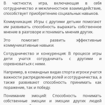
В частности, игра, включающая в себя
сотрудничество и межличностное взаимодействие,
способствует приобретению социальных навыков.
Коммуникация: Игры с другими детьми помогают
им развивать способность выражать собственное
мнение в разговоре и понимать мнения других.
Это помогает развить эффективные
коммуникативные навыки.
Сотрудничество и конкуренция: В процессе игры
дети учатся сотрудничать с другими и
соревноваться с ними.
Например, в командных видах спорта игроки учатся
важности распределения ролей и сотрудничества, а
также развивают способность принимать как
поражение, так и победу.
Понимание эмоций: Способность понимать
собственные эмоции и эмоции других людей