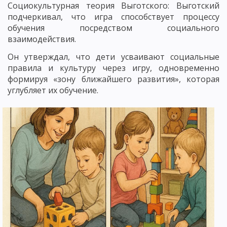
Социокультурная теория Выготского: Выготский
подчеркивал, что игра способствует процессу
обучения посредством социального
взаимодействия.
Он утверждал, что дети усваивают социальные
правила и культуру через игру, одновременно
формируя «зону ближайшего развития», которая
углубляет их обучение.