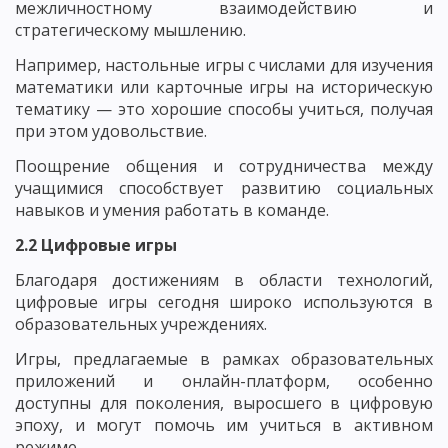
межличностному взаимодействию и
стратегическому мышлению.
Например, настольные игры с числами для изучения
математики или карточные игры на историческую
тематику — это хорошие способы учиться, получая
при этом удовольствие.
Поощрение общения и сотрудничества между
учащимися способствует развитию социальных
навыков и умения работать в команде.
2.2 Цифровые игры
Благодаря достижениям в области технологий,
цифровые игры сегодня широко используются в
образовательных учреждениях.
Игры, предлагаемые в рамках образовательных
приложений и онлайн-платформ, особенно
доступны для поколения, выросшего в цифровую
эпоху, и могут помочь им учиться в активном
режиме.