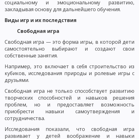
социальному и эмоциональному развитию,
закладывая основу для дальнейшего обучения.
Виды игр и их последствия
Свободная игра
Свободная игра — это форма игры, в которой дети
самостоятельно выбирают и создают свои
собственные занятия.
Например, это включает в себя строительство из
кубиков, исследования природы и ролевые игры с
друзьями.
Свободная игра не только способствует развитию
творческих способностей и навыков решения
проблем, но и предоставляет возможность
приобрести навыки самоутверждения и
сотрудничества.
Исследования показали, что свободная игра
развивает у детей воображение и навыки