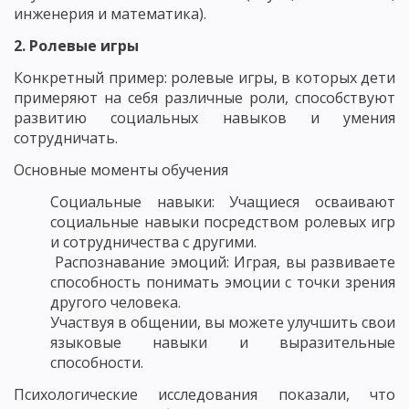
инженерия и математика).
2. Ролевые игры
Конкретный пример: ролевые игры, в которых дети
примеряют на себя различные роли, способствуют
развитию социальных навыков и умения
сотрудничать.
Основные моменты обучения
Социальные навыки: Учащиеся осваивают
социальные навыки посредством ролевых игр
и сотрудничества с другими.
Распознавание эмоций: Играя, вы развиваете
способность понимать эмоции с точки зрения
другого человека.
Участвуя в общении, вы можете улучшить свои
языковые навыки и выразительные
способности.
Психологические исследования показали, что