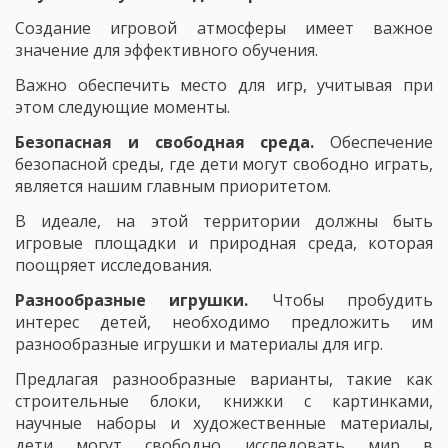
Создание игровой атмосферы имеет важное
значение для эффективного обучения.
Важно обеспечить место для игр, учитывая при
этом следующие моменты.
Безопасная и свободная среда.
Обеспечение
безопасной среды, где дети могут свободно играть,
является нашим главным приоритетом.
В идеале, на этой территории должны быть
игровые площадки и природная среда, которая
поощряет исследования.
Разнообразные игрушки.
Чтобы пробудить
интерес детей, необходимо предложить им
разнообразные игрушки и материалы для игр.
Предлагая разнообразные варианты, такие как
строительные блоки, книжки с картинками,
научные наборы и художественные материалы,
дети могут свободно исследовать мир в