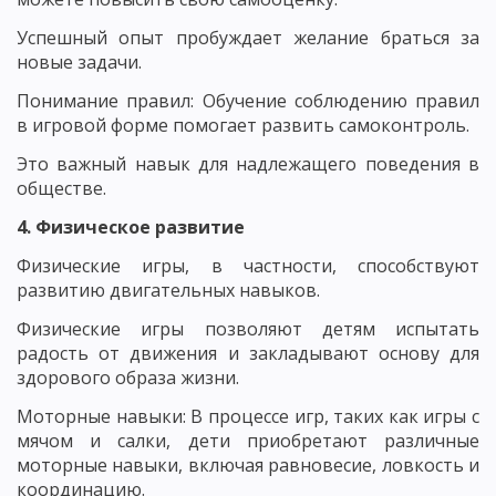
Успешный опыт пробуждает желание браться за
новые задачи.
Понимание правил: Обучение соблюдению правил
в игровой форме помогает развить самоконтроль.
Это важный навык для надлежащего поведения в
обществе.
4. Физическое развитие
Физические игры, в частности, способствуют
развитию двигательных навыков.
Физические игры позволяют детям испытать
радость от движения и закладывают основу для
здорового образа жизни.
Моторные навыки: В процессе игр, таких как игры с
мячом и салки, дети приобретают различные
моторные навыки, включая равновесие, ловкость и
координацию.