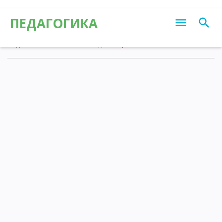
ПЕДАГОГИКА
Педагогика
»
Статьи
»
Калейдоскоп различных знаний