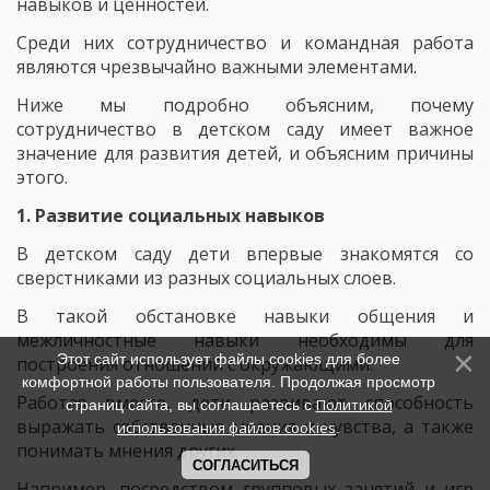
навыков и ценностей.
Среди них сотрудничество и командная работа
являются чрезвычайно важными элементами.
Ниже мы подробно объясним, почему
сотрудничество в детском саду имеет важное
значение для развития детей, и объясним причины
этого.
1. Развитие социальных навыков
В детском саду дети впервые знакомятся со
сверстниками из разных социальных слоев.
В такой обстановке навыки общения и
межличностные навыки необходимы для
Этот сайт использует файлы cookies для более
построения отношений с окружающими.
комфортной работы пользователя. Продолжая просмотр
Работая вместе, дети развивают способность
Политикой
страниц сайта, вы соглашаетесь с
выражать собственные мнения и чувства, а также
использования файлов cookies
.
понимать мнения других.
СОГЛАСИТЬСЯ
Например, посредством групповых занятий и игр