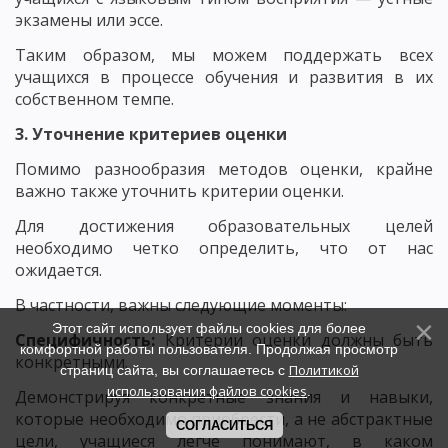
экзамены или эссе.
Таким образом, мы можем поддержать всех
учащихся в процессе обучения и развития в их
собственном темпе.
3. Уточнение критериев оценки
Помимо разнообразия методов оценки, крайне
важно также уточнить критерии оценки.
Для достижения образовательных целей
необходимо четко определить, что от нас
ожидается.
В частности, важны следующие моменты:
Этот сайт использует файлы cookies для более
Специфичность:
Критерии оценки должны быть
комфортной работы пользователя. Продолжая просмотр
конкретными.
Политикой
страниц сайта, вы соглашаетесь с
использования файлов cookies
.
Демонстрируя конкретные знания и навыки,
которые необходимо приобрести, а не абстрактные
СОГЛАСИТЬСЯ
цели, учащиеся легче понимают, в каком