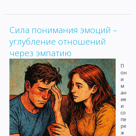
Сила понимания эмоций –
углубление отношений
через эмпатию
П
он
и
м
ан
ие
и
со
пе
ре
ж