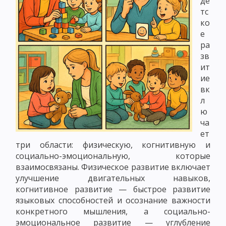
де
тс
ко
е
ра
зв
ит
ие
вк
л
ю
ча
ет
три области: физическую, когнитивную и
социально-эмоциональную, которые
взаимосвязаны. Физическое развитие включает
улучшение двигательных навыков,
когнитивное развитие — быстрое развитие
языковых способностей и осознание важности
конкретного мышления, а социально-
эмоциональное развитие — углубление