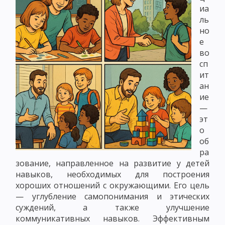
иа
ль
но
е
во
сп
ит
ан
ие
—
эт
о
об
ра
зование, направленное на развитие у детей
навыков, необходимых для построения
хороших отношений с окружающими. Его цель
— углубление самопонимания и этических
суждений, а также улучшение
коммуникативных навыков. Эффективным