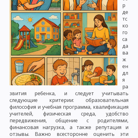
р
де
тс
ко
го
са
да
ва
ж
ен
дл
я
ра
звития ребенка, и следует учитывать
следующие критерии: образовательная
философия и учебная программа, квалификация
учителей, физическая среда, удобство
передвижения, общение с родителями,
финансовая нагрузка, а также репутация и
отзывы. Важно всесторонне оценить эти