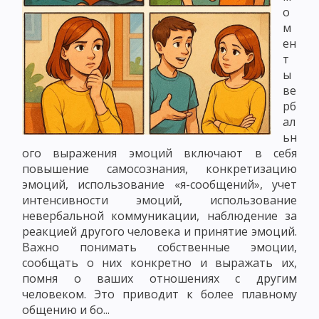
о
м
ен
т
ы
ве
рб
ал
ьн
ого выражения эмоций включают в себя
повышение самосознания, конкретизацию
эмоций, использование «я-сообщений», учет
интенсивности эмоций, использование
невербальной коммуникации, наблюдение за
реакцией другого человека и принятие эмоций.
Важно понимать собственные эмоции,
сообщать о них конкретно и выражать их,
помня о ваших отношениях с другим
человеком. Это приводит к более плавному
общению и бо...