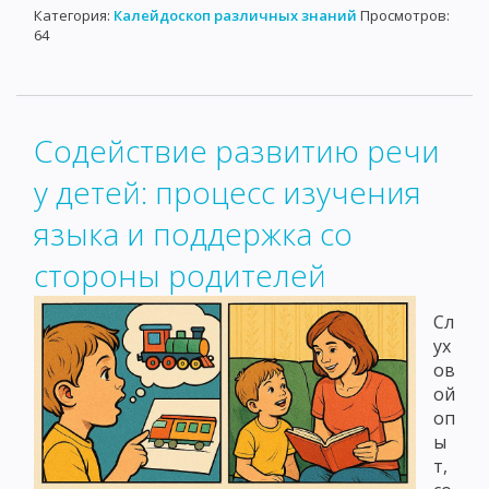
Категория:
Калейдоскоп различных знаний
Просмотров:
64
Содействие развитию речи
у детей: процесс изучения
языка и поддержка со
стороны родителей
Сл
ух
ов
ой
оп
ы
т,