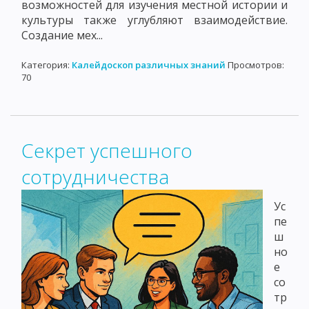
возможностей для изучения местной истории и
культуры также углубляют взаимодействие.
Создание мех...
Категория:
Калейдоскоп различных знаний
Просмотров:
70
Секрет успешного
сотрудничества
Ус
пе
ш
но
е
со
тр