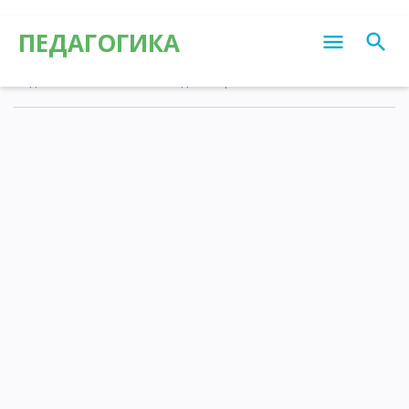
ПЕДАГОГИКА
Педагогика
»
Статьи
»
Калейдоскоп различных знаний