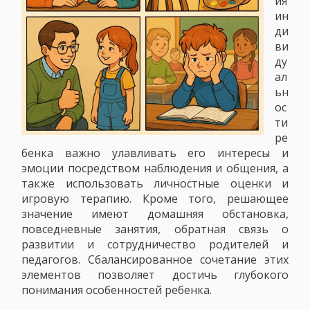
ия
ин
ди
ви
ду
ал
ьн
ос
ти
ре
бенка важно улавливать его интересы и
эмоции посредством наблюдения и общения, а
также использовать личностные оценки и
игровую терапию. Кроме того, решающее
значение имеют домашняя обстановка,
повседневные занятия, обратная связь о
развитии и сотрудничество родителей и
педагогов. Сбалансированное сочетание этих
элементов позволяет достичь глубокого
понимания особенностей ребенка.