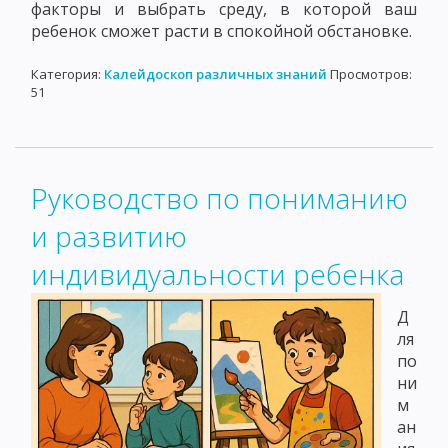
факторы и выбрать среду, в которой ваш
ребенок сможет расти в спокойной обстановке.
Категория:
Калейдоскоп различных знаний
Просмотров:
51
Руководство по пониманию
и развитию
индивидуальности ребенка
Д
ля
по
ни
м
ан