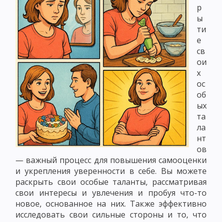
р
ы
ти
е
св
ои
х
ос
об
ых
та
ла
нт
ов
— важный процесс для повышения самооценки
и укрепления уверенности в себе. Вы можете
раскрыть свои особые таланты, рассматривая
свои интересы и увлечения и пробуя что-то
новое, основанное на них. Также эффективно
исследовать свои сильные стороны и то, что