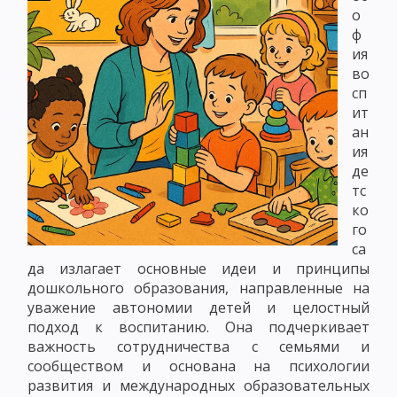
о
ф
ия
во
сп
ит
ан
ия
де
тс
ко
го
са
да излагает основные идеи и принципы
дошкольного образования, направленные на
уважение автономии детей и целостный
подход к воспитанию. Она подчеркивает
важность сотрудничества с семьями и
сообществом и основана на психологии
развития и международных образовательных