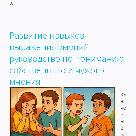
83
Развитие навыков
выражения эмоций:
руководство по пониманию
собственного и чужого
мнения
Кл
ю
че
в
ы
е
м