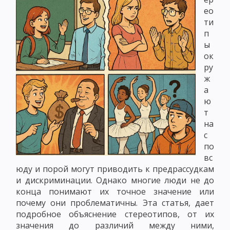
ео
ти
п
ы
ок
ру
ж
а
ю
т
на
с
по
вс
юду и порой могут приводить к предрассудкам
и дискриминации. Однако многие люди не до
конца понимают их точное значение или
почему они проблематичны. Эта статья, дает
подробное объяснение стереотипов, от их
значения до различий между ними,