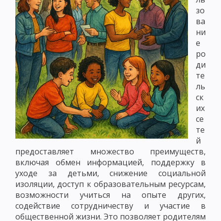
зо
ва
ни
е
ро
ди
те
ль
ск
их
се
те
й
предоставляет множество преимуществ,
включая обмен информацией, поддержку в
уходе за детьми, снижение социальной
изоляции, доступ к образовательным ресурсам,
возможности учиться на опыте других,
содействие сотрудничеству и участие в
общественной жизни. Это позволяет родителям