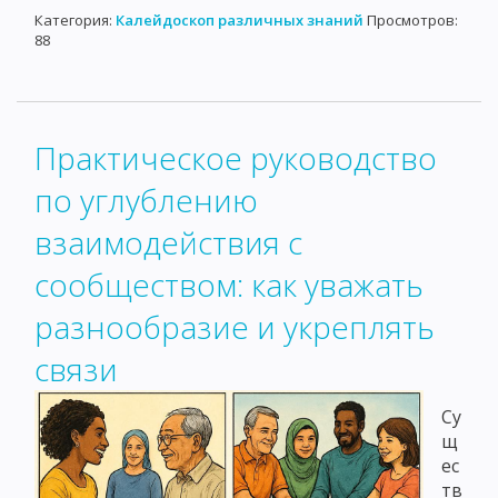
Категория:
Калейдоскоп различных знаний
Просмотров:
88
Практическое руководство
по углублению
взаимодействия с
сообществом: как уважать
разнообразие и укреплять
связи
Су
щ
ес
тв