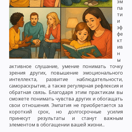
эм
па
ти
и
эф
фе
кт
ив
н
ы
активное слушание, умение понимать точку
зрения других, повышение эмоционального
интеллекта, развитие наблюдательности,
самораскрытие, а также регулярная рефлексия и
обратная связь. Благодаря этим практикам вы
сможете понимать чувства других и обогащать
свои отношения. Эмпатия не приобретается за
короткий срок, но долгосрочные усилия
принесут результаты и станут важным
элементом в обогащении вашей жизни...