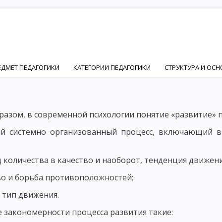
ЕДМЕТ ПЕДАГОГИКИ
КАТЕГОРИИ ПЕДАГОГИКИ
СТРУКТУРА И ОС
ПЕДАГОГИКИ
ЦЕЛЬ ВОСПИТАНИЯ В ОБЩЕСТВЕ
ИДЕАЛ ВОСПИТАН
Й И ПЕДАГОГИЧЕСКОЙ НАУК
ОСНОВНЫЕ ПСИХИЧЕСКИЕ ЧЕРТЫ ЛИЧ
разом, в современной психологии понятие «развитие» 
ФОРМИРОВАНИЕ ЛИЧНОСТИ
ОСНОВНЫЕ ФАКТОРЫ ФОРМИРОВАНИ
й системно организованный процесс, включающий в 
ЦИАЛЬНЫЙ ФАКТОР ФОРМИРОВАНИЯ ЛИЧНОСТИ – ПОНЯТИЕ СОЦИАЛ
д количества в качество и наоборот, тенденция движен
ИИ
ОСНОВНЫЕ ПРИНЦИПЫ СОЦИАЛИЗАЦИИ. ВОСПИТАНИЕ КАК ФА
во и борьба противоположностей;
ЧНОСТНО ОРИЕНТИРОВАННОЕ ВОСПИТАНИЕ В РАЗВИТИИ ЛИЧНОСТИ
 тип движения.
Ы ДЕЯТЕЛЬНОСТИ ЧЕЛОВЕКА
ОСНОВНЫЕ ВИДЫ ДЕЯТЕЛЬНОСТИ РЕБ
 закономерности процесса развития такие: