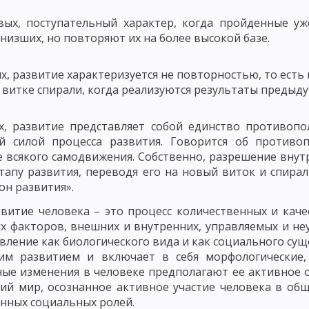
ОСТИ РАЗВИТИЯ ЛИЧНОСТИ
ервых, поступательный характер, когда пройденные у
ИЗАЦИЯ РАЗВИТИЯ ЛИЧНОСТИ И ЕЕ КРИТЕРИИ
МЕТОДОЛОГИЯ ПЕД
 низших, но повторяют их на более высокой базе.
ССЛЕДОВАНИЯ В ПЕДАГОГИКЕ
МОДЕЛИ ИССЛЕДОВАНИЯ В ПЕДАГОГИ
х, развитие характеризуется не повторностью, то есть
 витке спирали, когда реализуются результаты предыд
ЧЕСКОГО ИССЛЕДОВАНИЯ
ВЫБОР ИССЛЕДОВАТЕЛЬСКОЙ ПРОБЛЕМЫ И
ОВАННОСТИ СОДЕРЖАНИЯ
ПРАКСЕОЛОГИЧЕСКИЙ АНАЛИЗ
х, развитие представляет собой единство противопо
й силой процесса развития. Говорится об противо
КИХ ИССЛЕДОВАНИЯХ
ОПРЕДЕЛЕНИЕ ПАРАМЕТРОВ ВЕРИФИКАЦИИ Ф
 всякого самодвижения. Собственно, разрешение внут
тапу развития, переводя его на новый виток и спира
ЭТАПЫ ПЕДАГОГИЧЕСКОГО ИССЛЕДОВАНИЯ
СБОР РЕЗУЛЬТАТОВ
он развития».
МЕТОДЫ ПЕДАГОГИЧЕСКОГО ИССЛЕДОВАНИЯ: ЭКСПЕРИМЕНТ
звитие человека – это процесс количественных и кач
х факторов, внешних и внутренних, управляемых и неу
В – БЕСЕДА
МЕТОДЫ ПЕДАГОГИЧЕСКОГО ИССЛЕДОВАНИЯ: ИНТЕРВ
овление как биологического вида и как социального сущ
ОС
ПРАВИЛА ФОРМУЛИРОВКИ ВОПРОСОВ АНКЕТЫ
ЭТАПЫ ПРОЦ
им развитием и включает в себя морфологические,
ые изменения в человеке предполагают ее активное 
ВИДЫ ТЕСТОВ В ПЕДАГОГИКЕ
ПЕДАГОГИЧЕСКИЙ ПРОЦЕСС И ЕГО
ий мир, осознанное активное участие человека в об
нных социальных ролей.