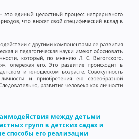
ЧЕСКАЯ КАТЕГОРИЯ
ПОНЯТИЕ ПРОЦЕСС ОБУЧЕНИЯ
 – это единый целостный процесс непрерывного
риодов, что вносят свой специфический вклад в
Й СИСТЕМЫ ОБРАЗОВАНИЯ И ЗАДАЧИ ДИДАКТИКИ
одействии с другими компонентами ее развития
НОГО ПРОЦЕССА
ческая и педагогическая науки имеют обосновать
чности, который, по мнению Л. С. Выготского,
я», опережая его. Это развитие происходит в
 детском и юношеском возрасте. Совокупность
личности и приобретения ею своеобразной
Я УЧЕБНОГО ПРОЦЕССА
Следовательно, развитие человека как личности
СИСТЕМЫ И.Ф. ГЕРБАРТА И ДЖ. ДЬЮИ
заимодействия между детьми
астных групп в детских садах и
е способы его реализации
НЫХ ДЕЙСТВИЙ
ПРОБЛЕМНОЕ ОБУЧЕНИЕ