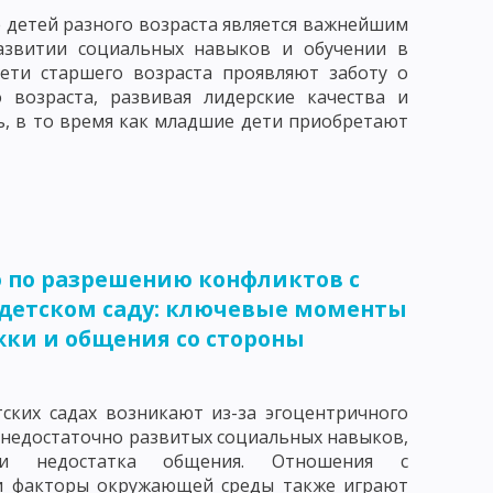
 детей разного возраста является важнейшим
БУЧЕНИЯ
ПЕДАГОГИКА СОТРУДНИЧЕСТВА
азвитии социальных навыков и обучении в
Дети старшего возраста проявляют заботу о
ЕДАГОГИКА ПЕТЕРСОНА
 возраста, развивая лидерские качества и
 КЛАССИФИКАЦИЯ
ь, в то время как младшие дети приобретают
АКОНОМЕРНОСТИ УЧЕБНОГО ПРОЦЕССА
ЕСКОГО ПРОЦЕССА
УМАНИТАРИЗАЦИИ ОБУЧЕНИЯ
о по разрешению конфликтов с
 ПРЕПОДАВАНИЯ
 детском саду: ключевые моменты
ки и общения со стороны
ОСОБОВ УЧЕБНОЙ РАБОТЫ
МОСТОЯТЕЛЬНОСТИ УЧАЩИХСЯ
ских садах возникают из-за эгоцентричного
Е ЧАСТИ МЕТОДА ОБУЧЕНИЯ
 недостаточно развитых социальных навыков,
 и недостатка общения. Отношения с
ЛЕКСЮКУ
ОТБОР МЕТОДОВ ОБУЧЕНИЯ
 факторы окружающей среды также играют