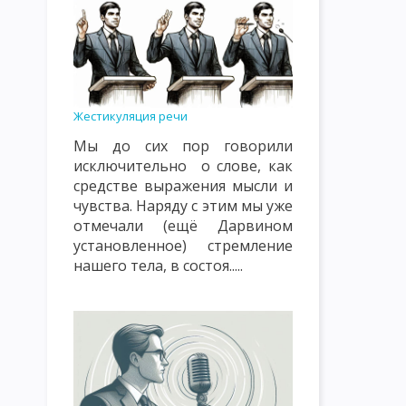
ПРИНЦИП ОБЩЕСТВЕННОЙ НАПРАВЛЕННОСТИ, СВЯЗИ С ЖИЗН
ПРИНЦИП СУБЪЕКТ-СУБЪЕКТНЫЙ ХАРАКТЕР ВОСПИТАТЕЛЬНЫ
ПРИНЦИП НАСТУПАТЕЛЬНОСТИ И АКТИВНОСТИ, СИСТЕМНОСТИ
ПРИНЦИП ГУМАНИЗМА И ДЕМОКРАТИЗМА, ВЫСОКОЙ ТРЕБОВА
Жестикуляция речи
Мы до сих пор говорили
ПРИНЦИПЫ, КАСАЮЩИЕСЯ СУБЪЕКТОВ ВОСПИТАНИЯ И МЕТОДИ
исключительно о слове, как
СОДЕРЖАНИЕ ВОСПИТАНИЯ КАК ПЕДАГОГИЧЕСКАЯ ПРОБЛЕМА
средстве выражения мысли и
чувства. Наряду с этим мы уже
ОСНОВНАЯ ЦЕЛЬ И ЗАДАЧИ НАЦИОНАЛЬНОГО ВОСПИТАНИЯ
отмечали (ещё Дарвином
установленное) стремление
ПОНЯТИЕ О МЕТОДАХ ВОСПИТАНИЯ
КЛАССИФИКАЦИЯ МЕТ
нашего тела, в состоя.....
ПЕДАГОГИЧЕСКАЯ ХАРАКТЕРИСТИКА СОЦИАЛЬНОЙ СРЕДЫ
ОСНОВНЫЕ ВОСПИТАТЕЛЬНЫЕ ФУНКЦИИ УЧЕБНОЙ СРЕДЫ
ЭТАПЫ И ПРИНЦИПЫ САМОВОСПИТАНИЯ
МЕТОДЫ САМОВО
ОСНОВЫ ПЕДАГОГИЧЕСКОГО МАСТЕРСТВА
РАЗМЕЩЕНИЕ РЕ