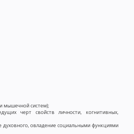
ВАНИЯ УЧЕНИЧЕСКИХ КОЛЛЕКТИВОВ
 И ФУНКЦИИ ПЕДАГОГА
РСТВА
Ь
СТЬ, ПЕДАГОГИЧЕСКОЕ ОБЩЕНИЕ
ГО ОБЩЕНИЯ
ВОРЧЕСКОГО МЫШЛЕНИЯ
и мышечной систем);
едущих черт свойств личности, когнитивных,
ле духовного, овладение социальными функциями
КИ: ДИСТЕРВЕГ И ДЬЮИ