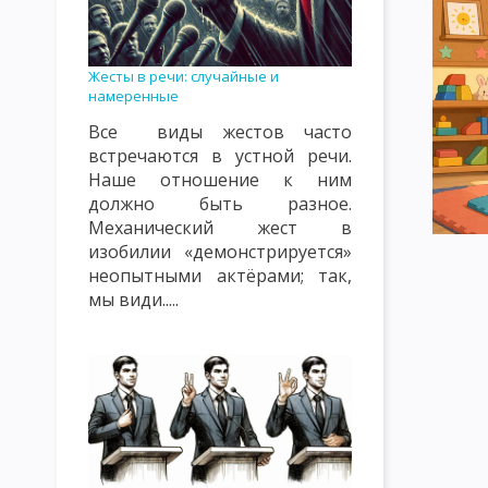
КЛАССИФИКАЦИЯ УРОКОВ. ТИПЫ УРОКОВ. ВИДЫ УРОКОВ
К
ВИДЫ, ФОРМЫ И МЕТОДЫ КОНТРОЛЯ И ОЦЕНКИ ПОДГОТОВЛЕ
Жесты в речи: случайные и
намеренные
СОДЕРЖАНИЕ ПЕДАГОГИЧЕСКОГО ПОНЯТИЯ «ВОСПИТАНИЕ» К
Все виды жестов часто
ОБЪЕКТЫ ВОСПИТАТЕЛЬНОГО ВОЗДЕЙСТВИЯ: СОЗНАНИЕ, ПОДС
встречаются в устной речи.
Наше отношение к ним
ТЕОРИЯ ВОСПИТАНИЯ КАК НАУЧНАЯ И УЧЕБНАЯ ДИСЦИПЛИНА
должно быть разное.
Механический жест в
ФУНКЦИИ ТЕОРИИ ВОСПИТАНИЯ
СУТЬ ПРОЦЕССА ВОСПИТ
изобилии «демонстрируется»
КЛАССИФИКАЦИЯ МЕТОДОВ ВОСПИТАНИЯ. ВОСПИТАННИКИ КАК
неопытными актёрами; так,
мы види.....
ЦЕЛЬ И ЭМОЦИОНАЛЬНО-МОТИВАЦИОННЫЙ КОМПОНЕНТ ВОС
КОНТРОЛЬНО-РЕГУЛИРОВОЧНЫЙ КОМПОНЕНТ УЧЕБНОГО ПРО
ЗАКОНЫ ВОСПИТАНИЯ И ИХ ХАРАКТЕРИСТИКА
ЗАКОНОМЕР
ХАРАКТЕРИСТИКА ПРИНЦИПОВ ВОСПИТАНИЯ
КЛАССИФИКА