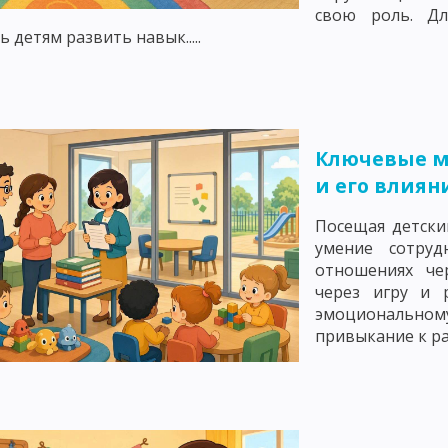
свою роль. Д
ЧЕНИЯ: РАССКАЗ
СЛОВЕСНЫЕ МЕТОДЫ ОБУЧЕНИЯ: МЕТОД ОБЪЯСН
 детям развить навык.....
СЕМИНАРСКОЕ ЗАНЯТИЕ КАК МЕТОД ОБУЧЕНИЯ
 И ДЕМОНСТРИРОВАНИЕ
ПРАКТИЧЕСКИЕ МЕТОДЫ ОБУЧЕНИЯ: УПРА
ПРАКТИЧЕСКИЕ РАБОТЫ, ИНСТРУКТАЖ
Ключевые м
ОЯТЕЛЬНАЯ РАБОТА УЧАЩИХСЯ
ПОНЯТИЕ О МЕТОДАХ АКТИВИЗАЦИ
и его влиян
ИГРОВЫЕ МЕТОДЫ ОБУЧЕНИЯ. ДЕЛОВЫЕ ИГРЫ
Посещая детски
умение сотруд
НКРЕТНОЙ СИТУАЦИИ
РЕШЕНИЕ СИТУАЦИОННЫХ ЗАДАЧ – МЕТОД А
отношениях че
через игру и 
ДЕНТОВ, МЕТОД КОНФЛИКТОВ, МЕТОД «ЛАБИРИНТА ДЕЙСТВИЙ», МЕТ
эмоциональному
привыкание к расп
ОЛА В ОБУЧЕНИИ
ЛЕКЦИОННЫЙ МЕТОД ОБУЧЕНИЯ
НЕТРАДИЦИО
МЕТОДЫ ОБУЧЕНИЯ
ПОНЯТИЕ О ФОРМАХ ОРГАНИЗАЦИИ ОБУЧЕНИЯ
ТИПЫ И СТРУКТУРА
ВОСПИТАТЕЛЬНЫЕ, РАЗВИВАЮЩИЕ И ДИДАКТИЧЕ