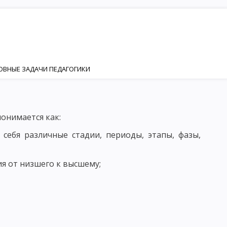
НОВНЫЕ ЗАДАЧИ ПЕДАГОГИКИ
ИЯ
НОСТИ
понимается как:
Я И РАЗВИТИЯ ЛИЧНОСТИ
себя различные стадии, периоды, этапы, фазы,
ИЗАЦИЯ
ия от низшего к высшему;
КТОР ФОРМИРОВАНИЯ ЛИЧНОСТИ
ЕНКА
ЛИЧНОСТЬ И ИНДИВИДУАЛЬНОСТЬ