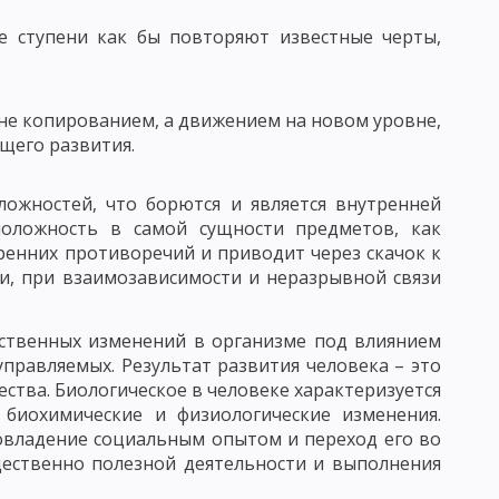
же ступени как бы повторяют известные черты,
АГОГИЧЕСКОГО ИССЛЕДОВАНИЯ
КЕ. ФУНКЦИИ ПЕДАГОГИЧЕСКИХ ИССЛЕДОВАНИЙ
 не копированием, а движением на новом уровне,
ущего развития.
 ОПРЕДЕЛЕНИЕ ЦЕЛИ ИССЛЕДОВАНИЯ В ПЕДАГОГИКЕ
ложностей, что борются и является внутренней
положность в самой сущности предметов, как
ОРМУЛИРОВАННЫХ ГИПОТЕЗ В ПЕДАГОГИКЕ
ренних противоречий и приводит через скачок к
ли, при взаимозависимости и неразрывной связи
 ИССЛЕДОВАНИЯ И ИХ ПРЕДВАРИТЕЛЬНЫЙ ОТБОР
ественных изменений в организме под влиянием
правляемых. Результат развития человека – это
ЬЮ
ества. Биологическое в человеке характеризуется
ЕДУРЫ ОПРОСА
 биохимические и физиологические изменения.
овладение социальным опытом и переход его во
 ОБЩАЯ ХАРАКТЕРИСТИКА
щественно полезной деятельности и выполнения