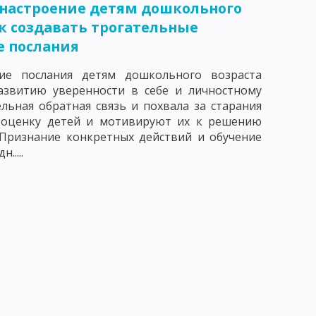
настроение детям дошкольного
 КРИТЕРИИ ПЕДАГОГИЧЕСКОГО КОНТРОЛЯ
ак создавать трогательные
 послания
е послания детям дошкольного возраста
азвитию уверенности в себе и личностному
льная обратная связь и похвала за старания
 ВОЗДЕЙСТВИЯ. ВОСПИТАТЕЛЬНЫЙ ФАКТ
оценку детей и мотивируют их к решению
 Признание конкретных действий и обучение
УНКЦИИ ВОСПИТАТЕЛЯ
.....
ИТАНИЯ И ХАРАКТЕРИСТИКА ЕЕ СОСТАВЛЯЮЩИХ
 КОМПОНЕНТЫ ВОСПИТАТЕЛЬНОГО ПРОЦЕССА
ТАННОСТЬ, ЕЕ УРОВНИ И КРИТЕРИИ
ОМЕРНОСТИ ПРОЦЕССА ВОСПИТАНИЯ
В ВОСПИТАНИИ