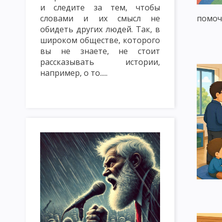
и следите за тем, чтобы
ТРАДИЦИОННЫЕ МЕТОДЫ ОБУЧЕНИЯ. СЛОВЕСНЫЕ МЕТОДЫ ОБУ
словами и их смысл не
помочь
МЕТОД ЛЕКЦИЯ
МЕТОД БЕСЕДА
МЕТОД ДИСКУССИЯ
обидеть других людей. Так, в
широком обществе, которого
НАГЛЯДНЫЕ МЕТОДЫ ОБУЧЕНИЯ: ПОКАЗ, ИЛЛЮСТРИРОВАНИЕ
вы не знаете, не стоит
рассказывать истории,
ПРАКТИЧЕСКИЕ МЕТОДЫ ОБУЧЕНИЯ: ЛАБОРАТОРНЫЕ РАБОТЫ, 
например, о то.....
МЕТОДЫ КОНТРОЛЯ И САМОКОНТРОЛЯ В ОБУЧЕНИИ. САМОСТ
ИМИТАЦИОННЫЕ МЕТОДЫ ОБУЧЕНИЯ. МЕТОД ИНСЦЕНИРОВКИ
ИМИТАЦИОННЫЕ НЕ ИГРОВЫЕ МЕТОДЫ ОБУЧЕНИЯ. АНАЛИЗ КО
МЕТОДИКА РЕШЕНИЯ СИТУАЦИОННЫХ ЗАДАЧ
МЕТОД ИНЦИ
МОЗГОВАЯ АТАКА (БРЕЙНСТОРМИНГ)
МЕТОД КРУГЛОГО СТ
ИНТЕЛЛЕКТУАЛЬНАЯ РАЗМИНКА, СОКРАТИЧНАЯ БЕСЕДА КАК 
КЛАССИФИКАЦИЯ ФОРМ ОРГАНИЗАЦИИ ОБУЧЕНИЯ
УРОК: 