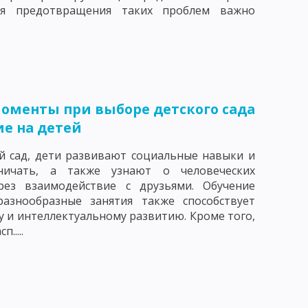
ля предотвращения таких проблем важно
ЕНИЯ И УСЛОВИЯ ЕГО ЭФФЕКТИВНОСТИ
ЖНЕНИЯ
оменты при выборе детского сада
И УЧЕБНО-ПОЗНАВАТЕЛЬНОЙ ДЕЯТЕЛЬНОСТИ
ие на детей
й сад, дети развивают социальные навыки и
ничать, а также узнают о человеческих
НАЛИЗА
рез взаимодействие с друзьями. Обучение
разнообразные занятия также способствует
ОД ПОСЛЕДОВАТЕЛЬНЫХ СИТУАЦИЙ
 и интеллектуальному развитию. Кроме того,
.....
ННЫЕ СЕМИНАРСКИЕ ЗАНЯТИЯ
ВИДЫ ОРГАНИЗАЦИОННЫХ ФОРМ ОБУЧЕНИЯ
СКИЕ ТРЕБОВАНИЯ К УРОКУ