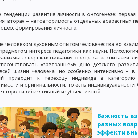
ДМЕТ СОВРЕМЕННОЙ ДИДАКТИКИ
ПОНЯТИЕ ОБУЧЕНИЯ КАК ДИДАКТИ
 тенденции развития личности в онтогенезе: первая
ия; вторая – неповторимость отдельных возрастных пе
ПОНЯТИЕ ОБРАЗОВАНИЕ КАК КАТЕГОРИЯ ДИДАКТИКИ
оцесс формирования личности.
, УЧЕБНИК И РУКОВОДСТВО
ОСНОВНЫЕ ТЕНДЕНЦИИ НАЦИОНАЛЬНО
е человеком духовным опытом человечества во взаим
НЫЕ ПРИЗНАКИ УЧЕБНОГО ПРОЦЕССА
ОСНОВНЫЕ КРИТЕРИИ УЧЕБ
 предметом интереса педагогики как науки. Психологи
ханизмы совершенствования процесса воспитания ли
БНОГО ПРОЦЕССА. ЦЕЛЕВОЙ КОМПОНЕНТ УЧЕБНОГО ПРОЦЕССА
пособствовать «завтрашнему дню детского развити
всей жизни человека, но особенно интенсивно – в
ПРОЦЕССА
СОДЕРЖАТЕЛЬНЫЙ КОМПОНЕНТ УЧЕБНОГО ПРОЦЕССА
ий приводит к переходу индивида в категорию 
РОЦЕССА
ФОРМИРОВАНИЕ ЗНАНИЙ И НАВЫКОВ КАК СОСТАВЛЯЮЩА
имости и оригинальности, то есть индивидуальности. 
е стороны: объективный и субъективный.
ОБРАЗОВАТЕЛЬНАЯ ФУНКЦИЯ УЧЕБНОГО ПРОЦЕССА
ЦЕССА
ФУНКЦИЯ САМОСОВЕРШЕНСТВОВАНИЯ
ДИДАКТИЧЕСКИЕ 
Важность в
МАЯ КОНЦЕПЦИЯ ОБУЧЕНИЯ. ЛИНЕЙНОЕ ПРОГРАММИРОВАНИЕ
разных возр
эффективны
ЬНОЕ ОБУЧЕНИЕ
ТЕОРИЯ ПОЭТАПНОГО ФОРМИРОВАНИЯ УМСТВЕН