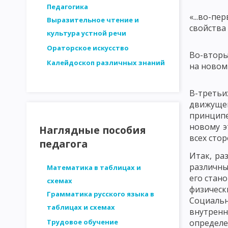
СТРУКТУРА ЛИЧНОСТИ - ПЛАТОНОВ. ОСНОВНЫЕ ЗАКОНОМЕРН
Педагогика
«...во-п
Выразительное чтение и
ДВИЖУЩИЕ СИЛЫ РАЗВИТИЯ ЛИЧНОСТИ. ВОЗРАСТНАЯ ПЕРИОД
свойства
культура устной речи
МЕТОДИКА ИССЛЕДОВАНИЯ ПЕДАГОГИЧЕСКИХ ПРОБЛЕМ
И
Ораторское искусство
Во-вторы
Калейдоскоп различных знаний
на новом
СТРУКТУРА ИССЛЕДОВАНИЯ В ПЕДАГОГИКЕ. ЭТАПЫ ПЕДАГОГИ
АНАЛИЗ ЛОГИЧЕСКОЙ ОБОСНОВАННОСТИ
АНАЛИЗ ОБОСН
В-третьи
движуще
ВЫДЕЛЕНИЕ И ОПРЕДЕЛЕНИЕ ПЕРЕМЕННЫХ ПРИ ПЕДАГОГИЧЕС
принципе
новому э
ФОРМУЛИРОВКА ГИПОТЕЗ ПЕДАГОГИЧЕСКИХ ИССЛЕДОВАНИЙ
Наглядные пособия
всех стор
педагога
МЕТОДЫ ПЕДАГОГИЧЕСКОГО ИССЛЕДОВАНИЯ: НАБЛЮДЕНИЕ
Итак, ра
различны
МЕТОДЫ ПЕДАГОГИЧЕСКОГО ИССЛЕДОВАНИЯ: МЕТОД ВОПРОСО
Математика в таблицах и
его стан
схемах
МЕТОДЫ ПЕДАГОГИЧЕСКОГО ИССЛЕДОВАНИЯ: АНКЕТНЫЙ ОПР
физическ
Грамматика русского языка в
Социальн
таблицах и схемах
МЕТОДЫ ПЕДАГОГИЧЕСКОГО ИССЛЕДОВАНИЯ: ТЕСТИРОВАНИЕ
внутренн
Трудовое обучение
определе