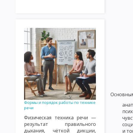
НАЗНАЧЕНИЕ И ЗАДАЧИ ПЕДАГОГИЧЕСКОГО ПРОЦЕССА
ОС
ЗАКОНОМЕРНОСТИ ПЕДАГОГИЧЕСКОГО ПРОЦЕССА. ЗАКОНОМ
ОСНОВНЫЕ НАПРАВЛЕНИЯ СОВЕРШЕНСТВОВАНИЯ ПЕДАГОГИЧЕ
ВИДЫ ПЕДАГОГИЧЕСКОЙ ДЕЯТЕЛЬНОСТИ
ПЕДАГОГИЧЕСКОЕ
ПЕДАГОГИЧЕСКАЯ КУЛЬТУРА И ЕЕ СОСТАВЛЯЮЩИЕ
ПЕДАГО
ПЕДАГОГИЧЕСКАЯ ТЕХНИКА: МИМИКА И ПАНТОМИМИКА
ПЕ
ОСНОВНЫЕ ТРЕБОВАНИЯ К УЧИТЕЛЮ: ПЕДАГОГИЧЕСКИЕ СПОС
ФУНКЦИИ ПЕДАГОГИЧЕСКОГО ОБЩЕНИЯ. СТРУКТУРА ПРОФЕС
Основным
ПЕДАГОГИЧЕСКИЙ ТАКТ, ЕГО ПРИЗНАКИ И СОСТАВЛЯЮЩИЕ
Формы и порядок работы по технике
анат
ПЕДАГОГИЧЕСКАЯ НАПРАВЛЕННОСТЬ УЧИТЕЛЯ
КРИТЕРИИ 
речи
пси
Физическая техника речи —
чувс
ТЕОРИЯ ФОРМАЛЬНОГО ОБРАЗОВАНИЯ ГЕРБАРТА, СПЕНСЕРА.
результат правильного
соци
дыхания, чёткой дикции,
и то
ИСТОРИЯ РАЗВИТИЯ ДИДАКТИКИ: ЯН ВЛАДИСЛАВ ДАВИД, А. ДУХ