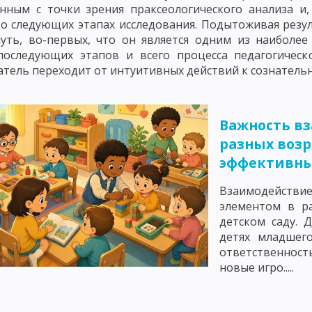
нным с точки зрения праксеологического анализа и,
ДМЕТ СОВРЕМЕННОЙ ДИДАКТИКИ
ПОНЯТИЕ ОБУЧЕНИЯ КАК ДИДАКТИ
о следующих этапах исследования. Подытоживая резул
уть, во-первых, что он является одним из наиболее
ПОНЯТИЕ ОБРАЗОВАНИЕ КАК КАТЕГОРИЯ ДИДАКТИКИ
последующих этапов и всего процесса педагогическ
атель переходит от интуитивных действий к сознатель
, УЧЕБНИК И РУКОВОДСТВО
ОСНОВНЫЕ ТЕНДЕНЦИИ НАЦИОНАЛЬНО
НЫЕ ПРИЗНАКИ УЧЕБНОГО ПРОЦЕССА
ОСНОВНЫЕ КРИТЕРИИ УЧЕБ
Важность в
БНОГО ПРОЦЕССА. ЦЕЛЕВОЙ КОМПОНЕНТ УЧЕБНОГО ПРОЦЕССА
разных возр
эффективны
ПРОЦЕССА
СОДЕРЖАТЕЛЬНЫЙ КОМПОНЕНТ УЧЕБНОГО ПРОЦЕССА
Взаимодействие
РОЦЕССА
ФОРМИРОВАНИЕ ЗНАНИЙ И НАВЫКОВ КАК СОСТАВЛЯЮЩА
элементом в р
ОБРАЗОВАТЕЛЬНАЯ ФУНКЦИЯ УЧЕБНОГО ПРОЦЕССА
детском саду. 
детях младшего
ЦЕССА
ФУНКЦИЯ САМОСОВЕРШЕНСТВОВАНИЯ
ДИДАКТИЧЕСКИЕ 
ответственност
новые игро.....
МАЯ КОНЦЕПЦИЯ ОБУЧЕНИЯ. ЛИНЕЙНОЕ ПРОГРАММИРОВАНИЕ
ЬНОЕ ОБУЧЕНИЕ
ТЕОРИЯ ПОЭТАПНОГО ФОРМИРОВАНИЯ УМСТВЕН