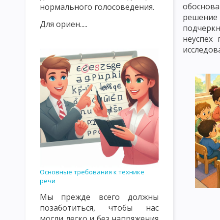
обоснова
нормального голосоведения.
ИСТОРИЯ РАЗВИТИЯ ДИДАКТИКИ В 20 ВЕКЕ
ОБЪЕКТ И ПРЕ
решение 
Для ориен.....
подчеркн
ПРЕПОДАВАНИЯ И ОБУЧЕНИЯ КАК КАТЕГОРИИ ДИДАКТИКИ
неуспех 
исследов
УЧЕБНЫЙ ПЛАН, УЧЕБНАЯ ПРОГРАММА, УЧЕБНАЯ ДИСЦИПЛИНА
ОБЩАЯ ДИДАКТИКА И ЕЕ СОВРЕМЕННЫЕ ПРОБЛЕМЫ
ОСНОВ
МОДЕЛЬ ОБРАЗОВАТЕЛЬНОГО ПРОЦЕССА
СТРУКТУРА УЧЕ
СТИМУЛИРУЮЩЕЕ-МОТИВАЦИОННЫЙ КОМПОНЕНТ УЧЕБНОГО 
ОЦЕНОЧНОСТНО-РЕЗУЛЬТАТИВНЫЙ КОМПОНЕНТ УЧЕБНОГО П
СУЩНОСТЬ ДИДАКТИЧЕСКОГО ПРОЦЕССА СИСТЕМЫ ОБУЧЕНИЯ
Основные требования к технике
ВОСПИТАТЕЛЬНАЯ И РАЗВИВАЮЩАЯ ФУНКЦИЯ УЧЕБНОГО ПРО
речи
СОВРЕМЕННЫЕ ДИДАКТИЧЕСКИЕ СИСТЕМЫ
ПРОГРАММИРУЕ
Мы прежде всего должны
позаботиться, чтобы нас
РАЗВЕТВЛЕННОЕ И СМЕШАННОЕ ПРОГРАММИРОВАНИЕ. МОДУЛ
могли легко и без напряжения