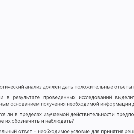
НОВНЫЕ КОМПОНЕНТЫ ПЕДАГОГИЧЕСКОГО ПРОЦЕССА
ЕРНОСТИ ФОРМИРОВАНИЯ ЛИЧНОСТИ
ЗАКОНОМЕРНОСТИ ФОРМИРО
СКОГО ПРОЦЕССА
СОДЕРЖАНИЕ ПЕДАГОГИЧЕСКОЙ ДЕЯТЕЛЬНОСТИ
 МАСТЕРСТВО И ЕГО ЭЛЕМЕНТЫ
УРОВНИ ПЕДАГОГИЧЕСКОГО МАСТЕ
ГИЧЕСКИЙ ОПЫТ, ПРОФЕССИОНАЛЬНАЯ КОМПЕТЕНТНОСТЬ ПЕДАГОГА
ДАГОГИЧЕСКАЯ ТЕХНИКА: РЕЧЬ ПЕДАГОГА, УМЕНИЕ ПЕДАГОГА УПРАВЛЯТ
ОБНОСТИ
ОСНОВНЫЕ ТРЕБОВАНИЯ К УЧИТЕЛЮ: КОММУНИКАБЕЛЬНО
СИОНАЛЬНО-ПЕДАГОГИЧЕСКОГО ОБЩЕНИЯ
СТИЛИ ПЕДАГОГИЧЕСКО
огический анализ должен дать положительные ответы 
ПЕДАГОГИЧЕСКОЕ ТВОРЧЕСТВО
ХАРАКТЕРИСТИКИ И СВОЙСТВА Т
и в результате проведенных исследований выделит
ным основанием получения необходимой информации д
ПЕДАГОГИЧЕСКОГО МАСТЕРСТВА
ИСТОРИЯ РАЗВИТИЯ ДИДАКТИКИ
ся ли в пределах изучаемой действительности предпо
 ПЕДАГОГИЧЕСКАЯ СИСТЕМА УШИНСКОГО
че их обозначить и наблюдать?
льный ответ – необходимое условие для принятия реш
НОВИЧ, Н. ПИРОГОВ И Б. ГРИНЧЕНКО
ИСТОРИЯ РАЗВИТИЯ ДИДАКТИ