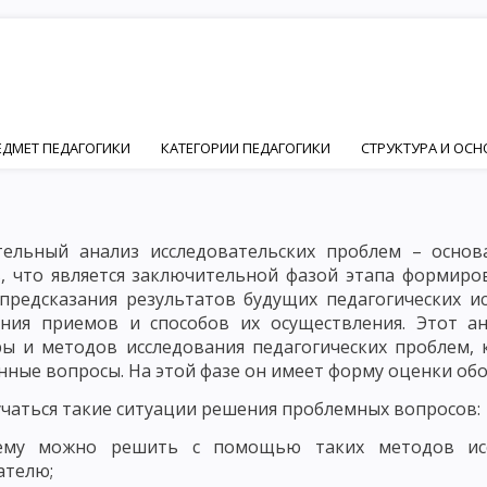
ЕДМЕТ ПЕДАГОГИКИ
КАТЕГОРИИ ПЕДАГОГИКИ
СТРУКТУРА И ОС
ПЕДАГОГИКИ
ЦЕЛЬ ВОСПИТАНИЯ В ОБЩЕСТВЕ
ИДЕАЛ ВОСПИТАН
Й И ПЕДАГОГИЧЕСКОЙ НАУК
ОСНОВНЫЕ ПСИХИЧЕСКИЕ ЧЕРТЫ ЛИЧ
ельный анализ исследовательских проблем – основ
, что является заключительной фазой этапа формиро
ФОРМИРОВАНИЕ ЛИЧНОСТИ
ОСНОВНЫЕ ФАКТОРЫ ФОРМИРОВАНИ
 предсказания результатов будущих педагогических и
ния приемов и способов их осуществления. Этот а
ЦИАЛЬНЫЙ ФАКТОР ФОРМИРОВАНИЯ ЛИЧНОСТИ – ПОНЯТИЕ СОЦИАЛ
ы и методов исследования педагогических проблем,
ИИ
ОСНОВНЫЕ ПРИНЦИПЫ СОЦИАЛИЗАЦИИ. ВОСПИТАНИЕ КАК ФА
нные вопросы. На этой фазе он имеет форму оценки об
учаться такие ситуации решения проблемных вопросов:
ЧНОСТНО ОРИЕНТИРОВАННОЕ ВОСПИТАНИЕ В РАЗВИТИИ ЛИЧНОСТИ
ему можно решить с помощью таких методов исс
Ы ДЕЯТЕЛЬНОСТИ ЧЕЛОВЕКА
ОСНОВНЫЕ ВИДЫ ДЕЯТЕЛЬНОСТИ РЕБ
ателю;