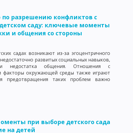
БУЧЕНИЯ
ПЕДАГОГИКА СОТРУДНИЧЕСТВА
о по разрешению конфликтов с
ЕДАГОГИКА ПЕТЕРСОНА
 детском саду: ключевые моменты
 КЛАССИФИКАЦИЯ
ки и общения со стороны
АКОНОМЕРНОСТИ УЧЕБНОГО ПРОЦЕССА
ских садах возникают из-за эгоцентричного
ЕСКОГО ПРОЦЕССА
 недостаточно развитых социальных навыков,
 и недостатка общения. Отношения с
УМАНИТАРИЗАЦИИ ОБУЧЕНИЯ
 факторы окружающей среды также играют
 ПРЕПОДАВАНИЯ
ля предотвращения таких проблем важно
ОСОБОВ УЧЕБНОЙ РАБОТЫ
МОСТОЯТЕЛЬНОСТИ УЧАЩИХСЯ
Е ЧАСТИ МЕТОДА ОБУЧЕНИЯ
оменты при выборе детского сада
ЛЕКСЮКУ
ОТБОР МЕТОДОВ ОБУЧЕНИЯ
ие на детей