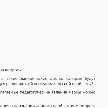
ВАНИЯ УЧЕНИЧЕСКИХ КОЛЛЕКТИВОВ
 И ФУНКЦИИ ПЕДАГОГА
РСТВА
Ь
СТЬ, ПЕДАГОГИЧЕСКОЕ ОБЩЕНИЕ
ГО ОБЩЕНИЯ
на вопросы:
ВОРЧЕСКОГО МЫШЛЕНИЯ
ь такие эмпирические факты, которые будут
ля решения этой исследовательской проблемы?
лагаемые педагогические явления, чтобы можно
ения о признании данного проблемного вопроса
КИ: ДИСТЕРВЕГ И ДЬЮИ