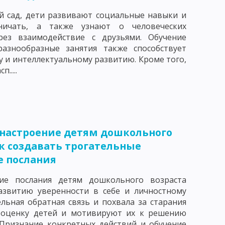
ЕНИЯ И УСЛОВИЯ ЕГО ЭФФЕКТИВНОСТИ
й сад, дети развивают социальные навыки и
ничать, а также узнают о человеческих
рез взаимодействие с друзьями. Обучение
разнообразные занятия также способствует
ЖНЕНИЯ
 и интеллектуальному развитию. Кроме того,
.....
И УЧЕБНО-ПОЗНАВАТЕЛЬНОЙ ДЕЯТЕЛЬНОСТИ
НАЛИЗА
настроение детям дошкольного
ак создавать трогательные
ОД ПОСЛЕДОВАТЕЛЬНЫХ СИТУАЦИЙ
 послания
ННЫЕ СЕМИНАРСКИЕ ЗАНЯТИЯ
е послания детям дошкольного возраста
ВИДЫ ОРГАНИЗАЦИОННЫХ ФОРМ ОБУЧЕНИЯ
азвитию уверенности в себе и личностному
льная обратная связь и похвала за старания
СКИЕ ТРЕБОВАНИЯ К УРОКУ
оценку детей и мотивируют их к решению
 Признание конкретных действий и обучение