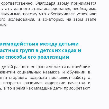
 соответственно, благодаря этому принимается
ЧЕСКАЯ КАТЕГОРИЯ
ПОНЯТИЕ ПРОЦЕСС ОБУЧЕНИЯ
ьтаты данного этапа исследования, необходимо
 значимых, потому что обеспечивает успех или
ого исследования, и во-вторых, на этом этапе
ным.
Й СИСТЕМЫ ОБРАЗОВАНИЯ И ЗАДАЧИ ДИДАКТИКИ
НОГО ПРОЦЕССА
заимодействия между детьми
астных групп в детских садах и
е способы его реализации
 детей разного возраста является важнейшим
Я УЧЕБНОГО ПРОЦЕССА
азвитии социальных навыков и обучении в
Дети старшего возраста проявляют заботу о
 возраста, развивая лидерские качества и
СИСТЕМЫ И.Ф. ГЕРБАРТА И ДЖ. ДЬЮИ
ь, в то время как младшие дети приобретают
НЫХ ДЕЙСТВИЙ
ПРОБЛЕМНОЕ ОБУЧЕНИЕ