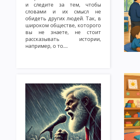
и следите за тем, чтобы
ТРАДИЦИОННЫЕ МЕТОДЫ ОБУЧЕНИЯ. СЛОВЕСНЫЕ МЕТОДЫ ОБУ
словами и их смысл не
МЕТОД ЛЕКЦИЯ
МЕТОД БЕСЕДА
МЕТОД ДИСКУССИЯ
обидеть других людей. Так, в
широком обществе, которого
НАГЛЯДНЫЕ МЕТОДЫ ОБУЧЕНИЯ: ПОКАЗ, ИЛЛЮСТРИРОВАНИЕ
вы не знаете, не стоит
рассказывать истории,
ПРАКТИЧЕСКИЕ МЕТОДЫ ОБУЧЕНИЯ: ЛАБОРАТОРНЫЕ РАБОТЫ, 
например, о то.....
МЕТОДЫ КОНТРОЛЯ И САМОКОНТРОЛЯ В ОБУЧЕНИИ. САМОСТ
ИМИТАЦИОННЫЕ МЕТОДЫ ОБУЧЕНИЯ. МЕТОД ИНСЦЕНИРОВКИ
ИМИТАЦИОННЫЕ НЕ ИГРОВЫЕ МЕТОДЫ ОБУЧЕНИЯ. АНАЛИЗ КО
МЕТОДИКА РЕШЕНИЯ СИТУАЦИОННЫХ ЗАДАЧ
МЕТОД ИНЦИ
МОЗГОВАЯ АТАКА (БРЕЙНСТОРМИНГ)
МЕТОД КРУГЛОГО СТ
ИНТЕЛЛЕКТУАЛЬНАЯ РАЗМИНКА, СОКРАТИЧНАЯ БЕСЕДА КАК 
КЛАССИФИКАЦИЯ ФОРМ ОРГАНИЗАЦИИ ОБУЧЕНИЯ
УРОК: 