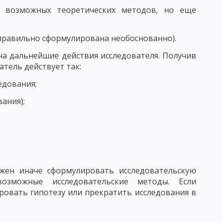
 возможных теоретических методов, но еще
АГОГИЧЕСКОГО ИССЛЕДОВАНИЯ
еправильно сформулирована необоснованно).
КЕ. ФУНКЦИИ ПЕДАГОГИЧЕСКИХ ИССЛЕДОВАНИЙ
а дальнейшие действия исследователя. Получив
 ОПРЕДЕЛЕНИЕ ЦЕЛИ ИССЛЕДОВАНИЯ В ПЕДАГОГИКЕ
атель действует так:
едования;
вания);
ОРМУЛИРОВАННЫХ ГИПОТЕЗ В ПЕДАГОГИКЕ
 ИССЛЕДОВАНИЯ И ИХ ПРЕДВАРИТЕЛЬНЫЙ ОТБОР
ЬЮ
лжен иначе сформулировать исследовательскую
озможные исследовательские методы. Если
ЕДУРЫ ОПРОСА
овать гипотезу или прекратить исследования в
 ОБЩАЯ ХАРАКТЕРИСТИКА