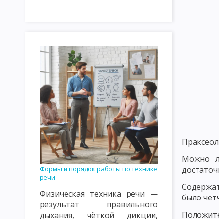
НАЗНАЧЕНИЕ И ЗАДАЧИ ПЕДАГОГИЧЕСКОГО ПРОЦЕССА
ОС
ЗАКОНОМЕРНОСТИ ПЕДАГОГИЧЕСКОГО ПРОЦЕССА. ЗАКОНОМ
ОСНОВНЫЕ НАПРАВЛЕНИЯ СОВЕРШЕНСТВОВАНИЯ ПЕДАГОГИЧЕ
ВИДЫ ПЕДАГОГИЧЕСКОЙ ДЕЯТЕЛЬНОСТИ
ПЕДАГОГИЧЕСКОЕ
ПЕДАГОГИЧЕСКАЯ КУЛЬТУРА И ЕЕ СОСТАВЛЯЮЩИЕ
ПЕДАГО
ПЕДАГОГИЧЕСКАЯ ТЕХНИКА: МИМИКА И ПАНТОМИМИКА
ПЕ
ОСНОВНЫЕ ТРЕБОВАНИЯ К УЧИТЕЛЮ: ПЕДАГОГИЧЕСКИЕ СПОС
ФУНКЦИИ ПЕДАГОГИЧЕСКОГО ОБЩЕНИЯ. СТРУКТУРА ПРОФЕС
Праксеол
ПЕДАГОГИЧЕСКИЙ ТАКТ, ЕГО ПРИЗНАКИ И СОСТАВЛЯЮЩИЕ
Можно л
достаточ
Формы и порядок работы по технике
ПЕДАГОГИЧЕСКАЯ НАПРАВЛЕННОСТЬ УЧИТЕЛЯ
КРИТЕРИИ 
речи
Содержат
Физическая техника речи —
ТЕОРИЯ ФОРМАЛЬНОГО ОБРАЗОВАНИЯ ГЕРБАРТА, СПЕНСЕРА.
было чет
результат правильного
Положите
дыхания, чёткой дикции,
ИСТОРИЯ РАЗВИТИЯ ДИДАКТИКИ: ЯН ВЛАДИСЛАВ ДАВИД, А. ДУХ