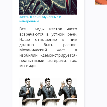
КЛАССИФИКАЦИЯ УРОКОВ. ТИПЫ УРОКОВ. ВИДЫ УРОКОВ
К
ВИДЫ, ФОРМЫ И МЕТОДЫ КОНТРОЛЯ И ОЦЕНКИ ПОДГОТОВЛЕ
Жесты в речи: случайные и
намеренные
СОДЕРЖАНИЕ ПЕДАГОГИЧЕСКОГО ПОНЯТИЯ «ВОСПИТАНИЕ» К
Все виды жестов часто
ОБЪЕКТЫ ВОСПИТАТЕЛЬНОГО ВОЗДЕЙСТВИЯ: СОЗНАНИЕ, ПОДС
встречаются в устной речи.
Наше отношение к ним
ТЕОРИЯ ВОСПИТАНИЯ КАК НАУЧНАЯ И УЧЕБНАЯ ДИСЦИПЛИНА
должно быть разное.
Механический жест в
ФУНКЦИИ ТЕОРИИ ВОСПИТАНИЯ
СУТЬ ПРОЦЕССА ВОСПИТ
изобилии «демонстрируется»
КЛАССИФИКАЦИЯ МЕТОДОВ ВОСПИТАНИЯ. ВОСПИТАННИКИ КАК
неопытными актёрами; так,
мы види.....
ЦЕЛЬ И ЭМОЦИОНАЛЬНО-МОТИВАЦИОННЫЙ КОМПОНЕНТ ВОС
КОНТРОЛЬНО-РЕГУЛИРОВОЧНЫЙ КОМПОНЕНТ УЧЕБНОГО ПРО
ЗАКОНЫ ВОСПИТАНИЯ И ИХ ХАРАКТЕРИСТИКА
ЗАКОНОМЕР
ХАРАКТЕРИСТИКА ПРИНЦИПОВ ВОСПИТАНИЯ
КЛАССИФИКА