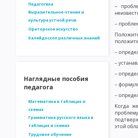
СТРУКТУРА ЛИЧНОСТИ - ПЛАТОНОВ. ОСНОВНЫЕ ЗАКОНОМЕРН
Педагогика
– пробл
Выразительное чтение и
неизвест
ДВИЖУЩИЕ СИЛЫ РАЗВИТИЯ ЛИЧНОСТИ. ВОЗРАСТНАЯ ПЕРИОД
культура устной речи
– пробле
МЕТОДИКА ИССЛЕДОВАНИЯ ПЕДАГОГИЧЕСКИХ ПРОБЛЕМ
И
Ораторское искусство
Положите
Калейдоскоп различных знаний
СТРУКТУРА ИССЛЕДОВАНИЯ В ПЕДАГОГИКЕ. ЭТАПЫ ПЕДАГОГИ
положите
– опреде
АНАЛИЗ ЛОГИЧЕСКОЙ ОБОСНОВАННОСТИ
АНАЛИЗ ОБОСН
– устана
ВЫДЕЛЕНИЕ И ОПРЕДЕЛЕНИЕ ПЕРЕМЕННЫХ ПРИ ПЕДАГОГИЧЕС
– опреде
ФОРМУЛИРОВКА ГИПОТЕЗ ПЕДАГОГИЧЕСКИХ ИССЛЕДОВАНИЙ
Наглядные пособия
– формул
педагога
МЕТОДЫ ПЕДАГОГИЧЕСКОГО ИССЛЕДОВАНИЯ: НАБЛЮДЕНИЕ
– опреде
МЕТОДЫ ПЕДАГОГИЧЕСКОГО ИССЛЕДОВАНИЯ: МЕТОД ВОПРОСО
Математика в таблицах и
Когда же
схемах
проблем
МЕТОДЫ ПЕДАГОГИЧЕСКОГО ИССЛЕДОВАНИЯ: АНКЕТНЫЙ ОПР
Грамматика русского языка в
подтверж
таблицах и схемах
этой обла
МЕТОДЫ ПЕДАГОГИЧЕСКОГО ИССЛЕДОВАНИЯ: ТЕСТИРОВАНИЕ
Трудовое обучение