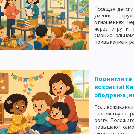
ЧЕНИЯ: РАССКАЗ
СЛОВЕСНЫЕ МЕТОДЫ ОБУЧЕНИЯ: МЕТОД ОБЪЯСН
Посещая детски
умение сотруд
СЕМИНАРСКОЕ ЗАНЯТИЕ КАК МЕТОД ОБУЧЕНИЯ
отношениях че
через игру и 
 И ДЕМОНСТРИРОВАНИЕ
ПРАКТИЧЕСКИЕ МЕТОДЫ ОБУЧЕНИЯ: УПРА
эмоциональному
ПРАКТИЧЕСКИЕ РАБОТЫ, ИНСТРУКТАЖ
привыкание к расп
ОЯТЕЛЬНАЯ РАБОТА УЧАЩИХСЯ
ПОНЯТИЕ О МЕТОДАХ АКТИВИЗАЦИ
ИГРОВЫЕ МЕТОДЫ ОБУЧЕНИЯ. ДЕЛОВЫЕ ИГРЫ
НКРЕТНОЙ СИТУАЦИИ
РЕШЕНИЕ СИТУАЦИОННЫХ ЗАДАЧ – МЕТОД А
Поднимите 
возраста! К
ДЕНТОВ, МЕТОД КОНФЛИКТОВ, МЕТОД «ЛАБИРИНТА ДЕЙСТВИЙ», МЕТ
ободряющие
ОЛА В ОБУЧЕНИИ
ЛЕКЦИОННЫЙ МЕТОД ОБУЧЕНИЯ
НЕТРАДИЦИО
Поддерживающи
МЕТОДЫ ОБУЧЕНИЯ
ПОНЯТИЕ О ФОРМАХ ОРГАНИЗАЦИИ ОБУЧЕНИЯ
способствуют р
росту. Положите
ТИПЫ И СТРУКТУРА
ВОСПИТАТЕЛЬНЫЕ, РАЗВИВАЮЩИЕ И ДИДАКТИЧЕ
повышают само
сложных задач.