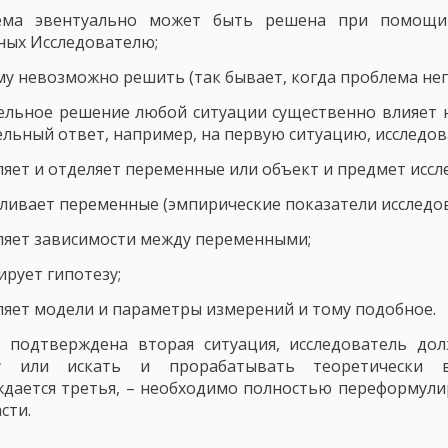
ОСТИ РАЗВИТИЯ ЛИЧНОСТИ
ема эвентуально может быть решена при помощи
ных Исследователю;
ИЗАЦИЯ РАЗВИТИЯ ЛИЧНОСТИ И ЕЕ КРИТЕРИИ
МЕТОДОЛОГИЯ ПЕД
му невозможно решить (так бывает, когда проблема н
ССЛЕДОВАНИЯ В ПЕДАГОГИКЕ
МОДЕЛИ ИССЛЕДОВАНИЯ В ПЕДАГОГИ
льное решение любой ситуации существенно влияет н
ЧЕСКОГО ИССЛЕДОВАНИЯ
ВЫБОР ИССЛЕДОВАТЕЛЬСКОЙ ПРОБЛЕМЫ И
льный ответ, например, на первую ситуацию, исследов
ляет и отделяет переменные или объект и предмет иссл
ОВАННОСТИ СОДЕРЖАНИЯ
ПРАКСЕОЛОГИЧЕСКИЙ АНАЛИЗ
вливает переменные (эмпирические показатели исследо
КИХ ИССЛЕДОВАНИЯХ
ОПРЕДЕЛЕНИЕ ПАРАМЕТРОВ ВЕРИФИКАЦИИ Ф
ляет зависимости между переменными;
ЭТАПЫ ПЕДАГОГИЧЕСКОГО ИССЛЕДОВАНИЯ
СБОР РЕЗУЛЬТАТОВ
ирует гипотезу;
МЕТОДЫ ПЕДАГОГИЧЕСКОГО ИССЛЕДОВАНИЯ: ЭКСПЕРИМЕНТ
ляет модели и параметры измерений и тому подобное.
В – БЕСЕДА
МЕТОДЫ ПЕДАГОГИЧЕСКОГО ИССЛЕДОВАНИЯ: ИНТЕРВ
 подтверждена вторая ситуация, исследователь до
у или искать и прорабатывать теоретически в
ОС
ПРАВИЛА ФОРМУЛИРОВКИ ВОПРОСОВ АНКЕТЫ
ЭТАПЫ ПРОЦ
дается третья, – необходимо полностью переформулир
сти.
ВИДЫ ТЕСТОВ В ПЕДАГОГИКЕ
ПЕДАГОГИЧЕСКИЙ ПРОЦЕСС И ЕГО