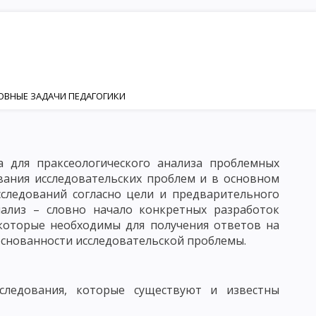
НОВНЫЕ ЗАДАЧИ ПЕДАГОГИКИ
ИЯ
НОСТИ
а для праксеологического анализа проблемных
вания исследовательских проблем и в основном
Я И РАЗВИТИЯ ЛИЧНОСТИ
сследований согласно цели и предварительного
нализ – словно начало конкретных разработок
ИЗАЦИЯ
 которые необходимы для получения ответов на
КТОР ФОРМИРОВАНИЯ ЛИЧНОСТИ
основанности исследовательской проблемы.
ледования, которые существуют и известны
ЕНКА
ЛИЧНОСТЬ И ИНДИВИДУАЛЬНОСТЬ