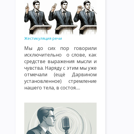
ПРИНЦИП ОБЩЕСТВЕННОЙ НАПРАВЛЕННОСТИ, СВЯЗИ С ЖИЗН
ПРИНЦИП СУБЪЕКТ-СУБЪЕКТНЫЙ ХАРАКТЕР ВОСПИТАТЕЛЬНЫ
ПРИНЦИП НАСТУПАТЕЛЬНОСТИ И АКТИВНОСТИ, СИСТЕМНОСТИ
ПРИНЦИП ГУМАНИЗМА И ДЕМОКРАТИЗМА, ВЫСОКОЙ ТРЕБОВА
Жестикуляция речи
Мы до сих пор говорили
ПРИНЦИПЫ, КАСАЮЩИЕСЯ СУБЪЕКТОВ ВОСПИТАНИЯ И МЕТОДИ
исключительно о слове, как
СОДЕРЖАНИЕ ВОСПИТАНИЯ КАК ПЕДАГОГИЧЕСКАЯ ПРОБЛЕМА
средстве выражения мысли и
чувства. Наряду с этим мы уже
ОСНОВНАЯ ЦЕЛЬ И ЗАДАЧИ НАЦИОНАЛЬНОГО ВОСПИТАНИЯ
отмечали (ещё Дарвином
установленное) стремление
ПОНЯТИЕ О МЕТОДАХ ВОСПИТАНИЯ
КЛАССИФИКАЦИЯ МЕТ
нашего тела, в состоя.....
ПЕДАГОГИЧЕСКАЯ ХАРАКТЕРИСТИКА СОЦИАЛЬНОЙ СРЕДЫ
ОСНОВНЫЕ ВОСПИТАТЕЛЬНЫЕ ФУНКЦИИ УЧЕБНОЙ СРЕДЫ
ЭТАПЫ И ПРИНЦИПЫ САМОВОСПИТАНИЯ
МЕТОДЫ САМОВО
ОСНОВЫ ПЕДАГОГИЧЕСКОГО МАСТЕРСТВА
РАЗМЕЩЕНИЕ РЕ