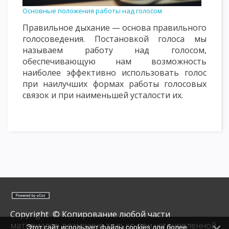
Основные положения работы над голосом
Правильное дыхание — основа правильного
голосоведения. Постановкой голоса мы
называем работу над голосом,
обеспечивающую нам возможность
наиболее эффективно использовать голос
при наилучших формах работы голосовых
связок и при наименьшей усталости их.
Copyright © Копирование любой части
материалов возможно только при установленной
Этот сайт использует файлы cookies для более