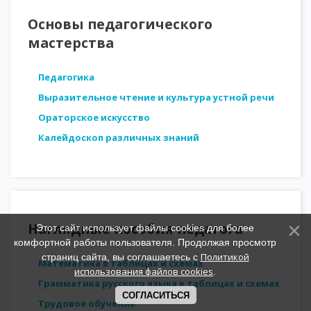
Основы педагогического
мастерства
Педагогика
Выразительное чтение и культура устной речи
Ораторское искусство
Калейдоскоп различных знаний
Наглядные пособия педагога
Этот сайт использует файлы cookies для более
комфортной работы пользователя. Продолжая просмотр
Политикой
страниц сайта, вы соглашаетесь с
Математика в таблицах и схемах
использования файлов cookies
.
Грамматика русского языка в таблицах и схемах
СОГЛАСИТЬСЯ
Трудовое обучение