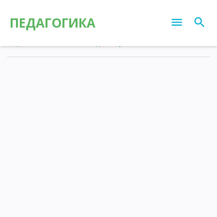
ПЕДАГОГИКА
Педагогика
»
Статьи
»
Калейдоскоп различных знаний