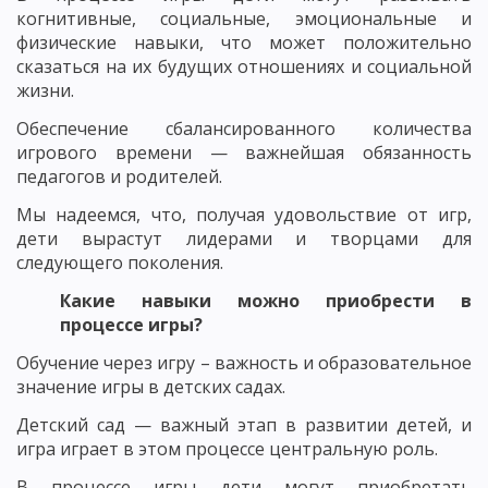
когнитивные, социальные, эмоциональные и
физические навыки, что может положительно
сказаться на их будущих отношениях и социальной
жизни.
Обеспечение сбалансированного количества
игрового времени — важнейшая обязанность
педагогов и родителей.
Мы надеемся, что, получая удовольствие от игр,
дети вырастут лидерами и творцами для
следующего поколения.
Какие навыки можно приобрести в
процессе игры?
Обучение через игру – важность и образовательное
значение игры в детских садах.
Детский сад — важный этап в развитии детей, и
игра играет в этом процессе центральную роль.
В процессе игры дети могут приобретать