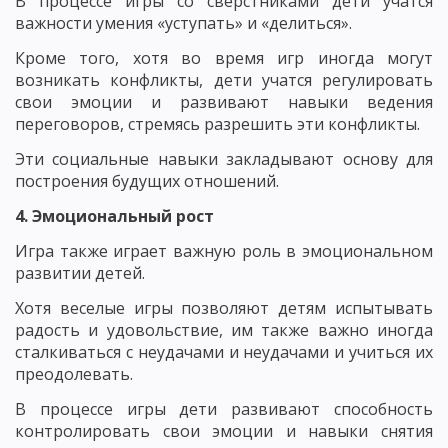
В процессе игры со сверстниками дети учатся
важности умения «уступать» и «делиться».
Кроме того, хотя во время игр иногда могут
возникать конфликты, дети учатся регулировать
свои эмоции и развивают навыки ведения
переговоров, стремясь разрешить эти конфликты.
Эти социальные навыки закладывают основу для
построения будущих отношений.
4. Эмоциональный рост
Игра также играет важную роль в эмоциональном
развитии детей.
Хотя веселые игры позволяют детям испытывать
радость и удовольствие, им также важно иногда
сталкиваться с неудачами и неудачами и учиться их
преодолевать.
В процессе игры дети развивают способность
контролировать свои эмоции и навыки снятия