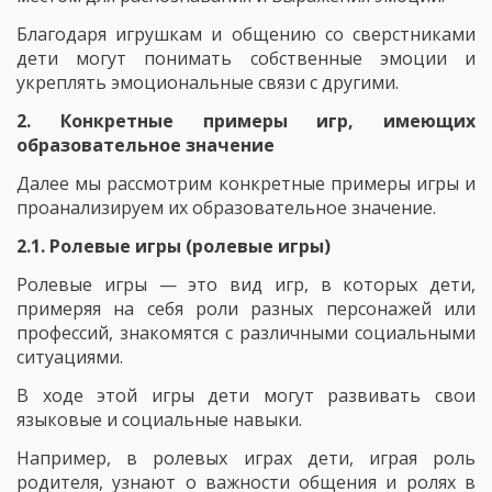
Благодаря игрушкам и общению со сверстниками
дети могут понимать собственные эмоции и
укреплять эмоциональные связи с другими.
2. Конкретные примеры игр, имеющих
образовательное значение
Далее мы рассмотрим конкретные примеры игры и
проанализируем их образовательное значение.
2.1. Ролевые игры (ролевые игры)
Ролевые игры — это вид игр, в которых дети,
примеряя на себя роли разных персонажей или
профессий, знакомятся с различными социальными
ситуациями.
В ходе этой игры дети могут развивать свои
языковые и социальные навыки.
Например, в ролевых играх дети, играя роль
родителя, узнают о важности общения и ролях в