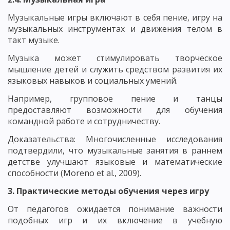
Музыкальные игры включают в себя пение, игру на
музыкальных инструментах и ​​движения телом в
такт музыке.
Музыка может стимулировать творческое
мышление детей и служить средством развития их
языковых навыков и социальных умений.
Например, групповое пение и танцы
предоставляют возможности для обучения
командной работе и сотрудничеству.
Доказательства: Многочисленные исследования
подтвердили, что музыкальные занятия в раннем
детстве улучшают языковые и математические
способности (Moreno et al., 2009).
3. Практические методы обучения через игру
От педагогов ожидается понимание важности
подобных игр и их включение в учебную