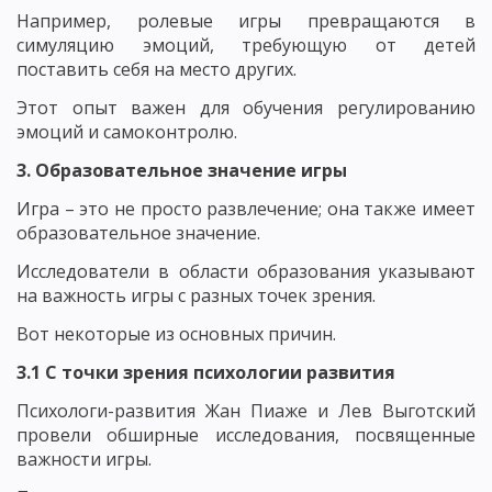
Например, ролевые игры превращаются в
симуляцию эмоций, требующую от детей
поставить себя на место других.
Этот опыт важен для обучения регулированию
эмоций и самоконтролю.
3. Образовательное значение игры
Игра – это не просто развлечение; она также имеет
образовательное значение.
Исследователи в области образования указывают
на важность игры с разных точек зрения.
Вот некоторые из основных причин.
3.1 С точки зрения психологии развития
Психологи-развития Жан Пиаже и Лев Выготский
провели обширные исследования, посвященные
важности игры.