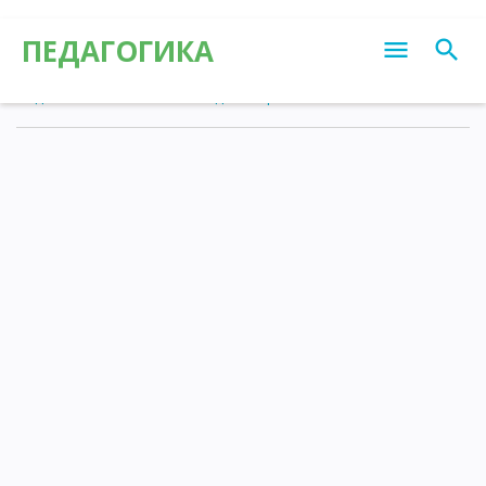
ПЕДАГОГИКА
Педагогика
»
Статьи
»
Калейдоскоп различных знаний