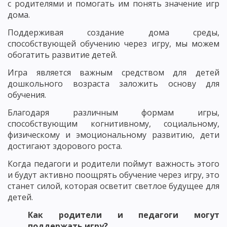
с родителями и помогать им понять значение игр
дома.
Поддерживая создание дома среды,
способствующей обучению через игру, мы можем
обогатить развитие детей.
Игра является важным средством для детей
дошкольного возраста заложить основу для
обучения.
Благодаря различным формам игры,
способствующим когнитивному, социальному,
физическому и эмоциональному развитию, дети
достигают здорового роста.
Когда педагоги и родители поймут важность этого
и будут активно поощрять обучение через игру, это
станет силой, которая осветит светлое будущее для
детей.
Как родители и педагоги могут
поддержать игру?