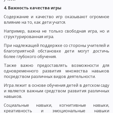
4. Важность качества игры
Содержание и качество игр оказывают огромное
влияние на то, как дети учатся.
Например, важна не только свободная игра, но и
структурированная игра.
При надлежащей поддержке со стороны учителей и
благоприятной обстановке дети могут достичь
более глубокого обучения.
Также важно предоставлять возможности для
одновременного развития множества навыков
посредством различных видов деятельности.
Игра лежит в основе обучения детей в детском саду
и является важным средством развития различных
навыков.
Социальные навыки, когнитивные навыки,
креативность и эмоциональные навыки