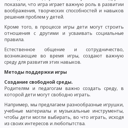
показали, что игра играет важную роль в развитии
воображения, творческих способностей и навыков
решения проблем у детей.
Кроме того, в процессе игры дети могут строить
отношения с другими и усваивать социальные
правила.
Естественное общение и сотрудничество,
возникающие во время игры, создают важную
среду для развития этих навыков.
Методы поддержки игры
Создание свободной среды.
Родителям и педагогам важно создать среду, в
которой дети могут свободно играть.
Например, мы предлагаем разнообразные игрушки,
учебные материалы и музыкальные инструменты,
чтобы дети могли выбирать, во что играть, исходя
из своих интересов и любопытства.