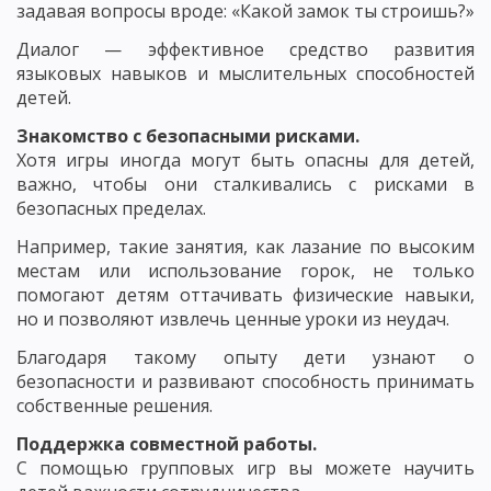
задавая вопросы вроде: «Какой замок ты строишь?»
Диалог — эффективное средство развития
языковых навыков и мыслительных способностей
детей.
Знакомство с безопасными рисками.
Хотя игры иногда могут быть опасны для детей,
важно, чтобы они сталкивались с рисками в
безопасных пределах.
Например, такие занятия, как лазание по высоким
местам или использование горок, не только
помогают детям оттачивать физические навыки,
но и позволяют извлечь ценные уроки из неудач.
Благодаря такому опыту дети узнают о
безопасности и развивают способность принимать
собственные решения.
Поддержка совместной работы.
С помощью групповых игр вы можете научить