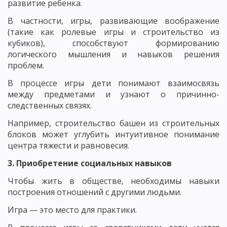
развитие ребенка.
В частности, игры, развивающие воображение
(такие как ролевые игры и строительство из
кубиков), способствуют формированию
логического мышления и навыков решения
проблем.
В процессе игры дети понимают взаимосвязь
между предметами и узнают о причинно-
следственных связях.
Например, строительство башен из строительных
блоков может углубить интуитивное понимание
центра тяжести и равновесия.
3. Приобретение социальных навыков
Чтобы жить в обществе, необходимы навыки
построения отношений с другими людьми.
Игра — это место для практики.