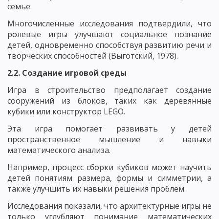
семье.
Многочисленные исследования подтвердили, что
ролевые игры улучшают социальное познание
детей, одновременно способствуя развитию речи и
творческих способностей (Выготский, 1978).
2.2. Создание игровой среды
Игра в строительство предполагает создание
сооружений из блоков, таких как деревянные
кубики или конструктор LEGO.
Эта игра помогает развивать у детей
пространственное мышление и навыки
математического анализа.
Например, процесс сборки кубиков может научить
детей понятиям размера, формы и симметрии, а
также улучшить их навыки решения проблем.
Исследования показали, что архитектурные игры не
только углубляют понимание математических