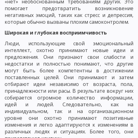
«нет» необоснованным требованиям других. Это
помогает предотвратить возникновение
негативных эмоций, таких как стресс и депрессия,
которые обычно вызваны плохим самоконтролем.
Широкая и глубокая восприимчивость
Люди, использующие свой эмоциональный
интеллект, охотно принимают новые идеи и
предложения. Они признают свои слабости и
недостатки и полностью понимают, что другие
могут быть более компетентны в достижении
поставленных целей. Они принимают и затем
отбирают идеи независимо от возраста, пола,
принадлежности или расы. В результате вокруг них
собирается огромное количество информации,
идей и людей. Следовательно, как на
индивидуальном, так и на организационном
уровне они охотно принимают позитивные
изменения и легко адаптируются к изменениям в
различных людях и ситуациях. Более того, они