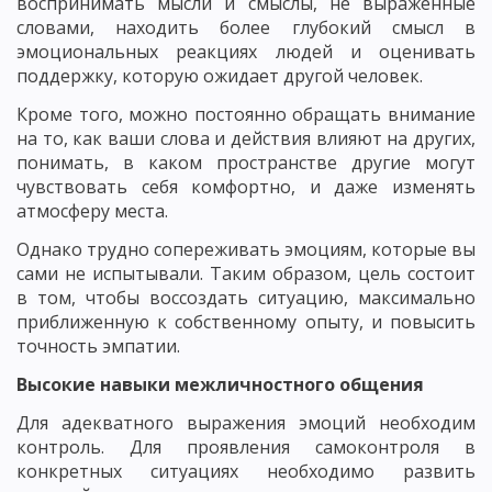
воспринимать мысли и смыслы, не выраженные
словами, находить более глубокий смысл в
эмоциональных реакциях людей и оценивать
поддержку, которую ожидает другой человек.
Кроме того, можно постоянно обращать внимание
на то, как ваши слова и действия влияют на других,
понимать, в каком пространстве другие могут
чувствовать себя комфортно, и даже изменять
атмосферу места.
Однако трудно сопереживать эмоциям, которые вы
сами не испытывали. Таким образом, цель состоит
в том, чтобы воссоздать ситуацию, максимально
приближенную к собственному опыту, и повысить
точность эмпатии.
Высокие навыки межличностного общения
Для адекватного выражения эмоций необходим
контроль. Для проявления самоконтроля в
конкретных ситуациях необходимо развить