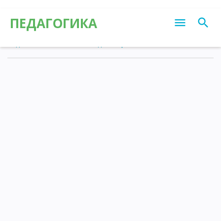
ПЕДАГОГИКА
Педагогика
»
Статьи
»
Калейдоскоп различных знаний