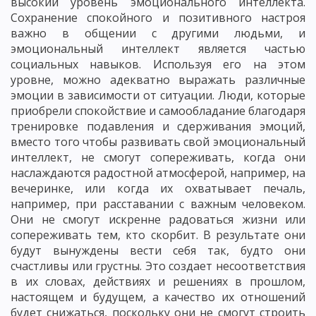
высокий уровень эмоционального интеллекта.
Сохранение спокойного и позитивного настроя
важно в общении с другими людьми, и
эмоциональный интеллект является частью
социальных навыков. Используя его на этом
уровне, можно адекватно выражать различные
эмоции в зависимости от ситуации. Люди, которые
приобрели спокойствие и самообладание благодаря
тренировке подавления и сдерживания эмоций,
вместо того чтобы развивать свой эмоциональный
интеллект, не смогут сопереживать, когда они
наслаждаются радостной атмосферой, например, на
вечеринке, или когда их охватывает печаль,
например, при расставании с важным человеком.
Они не смогут искренне радоваться жизни или
сопереживать тем, кто скорбит. В результате они
будут вынуждены вести себя так, будто они
счастливы или грустны. Это создает несоответствия
в их словах, действиях и решениях в прошлом,
настоящем и будущем, а качество их отношений
будет снижаться, поскольку они не смогут строить