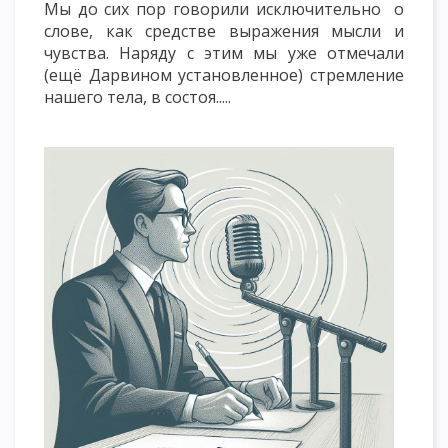
Мы до сих пор говорили исключительно о
слове, как средстве выражения мысли и
чувства. Наряду с этим мы уже отмечали
(ещё Дарвином установленное) стремление
нашего тела, в состоя.....