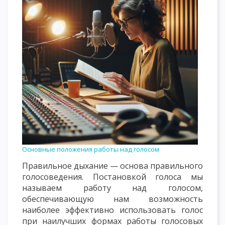
Основные положения работы над голосом
Правильное дыхание — основа правильного
голосоведения. Постановкой голоса мы
называем работу над голосом,
обеспечивающую нам возможность
наиболее эффективно использовать голос
при наилучших формах работы голосовых