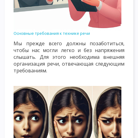
Основные требования к технике речи
Мы прежде всего должны позаботиться,
чтобы нас могли легко и без напряжения
слышать. Для этого необходима внешняя
организация речи, отвечающая следующим
требованиям.