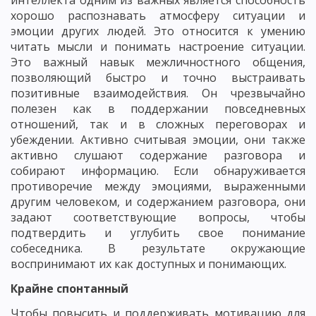
хорошо распознавать атмосферу ситуации и
эмоции других людей. Это относится к умению
читать мысли и понимать настроение ситуации.
Это важный навык межличностного общения,
позволяющий быстро и точно выстраивать
позитивные взаимодействия. Он чрезвычайно
полезен как в поддержании повседневных
отношений, так и в сложных переговорах и
убеждении. Активно считывая эмоции, они также
активно слушают содержание разговора и
собирают информацию. Если обнаруживается
противоречие между эмоциями, выраженными
другим человеком, и содержанием разговора, они
задают соответствующие вопросы, чтобы
подтвердить и углубить свое понимание
собеседника. В результате окружающие
воспринимают их как доступных и понимающих.
Крайне спонтанный
Чтобы повысить и поддерживать мотивацию для