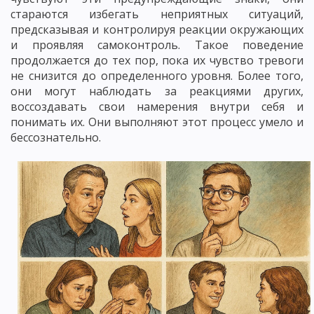
стараются избегать неприятных ситуаций,
предсказывая и контролируя реакции окружающих
и проявляя самоконтроль. Такое поведение
продолжается до тех пор, пока их чувство тревоги
не снизится до определенного уровня. Более того,
они могут наблюдать за реакциями других,
воссоздавать свои намерения внутри себя и
понимать их. Они выполняют этот процесс умело и
бессознательно.