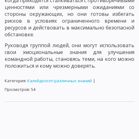
когда приходится сталкиваться с противоречивыми
ценностями или чрезмерными ожиданиями со
стороны окружающих, но они готовы избегать
рисков в условиях ограниченного времени и
ресурсов и действовать в максимально безопасной
обстановке.
Руководя группой людей, они могут использовать
свои эмоциональные знания для улучшения
командной работы, становясь теми, на кого можно
положиться и кому можно доверять.
Категория
:
Калейдоскоп различных знаний
|
Просмотров
:
54