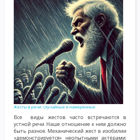
Жесты в речи: случайные и намеренные
Все виды жестов часто встречаются в
устной речи. Наше отношение к ним должно
быть разное. Механический жест в изобилии
«демонстрируется» неопытными актёрами;