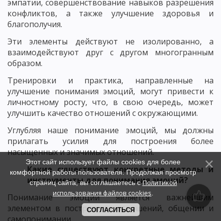
эмпатии, совершенствование навыков разрешения
конфликтов, а также улучшение здоровья и
благополучия.
Эти элементы действуют не изолированно, а
взаимодействуют друг с другом многогранным
образом.
Тренировки и практика, направленные на
улучшение понимания эмоций, могут привести к
личностному росту, что, в свою очередь, может
улучшить качество отношений с окружающими.
Углубляя наше понимание эмоций, мы должны
прилагать усилия для построения более
насыщенных и значимых отношений.
Этот сайт использует файлы cookies для более
Какие существуют конкретные методы и
комфортной работы пользователя. Продолжая просмотр
инструменты для понимания эмоций?
Политикой
страниц сайта, вы соглашаетесь с
использования файлов cookies
.
Понимание эмоций является важнейшим
элементом в построении отношений, общении и
СОГЛАСИТЬСЯ
самопонимании.