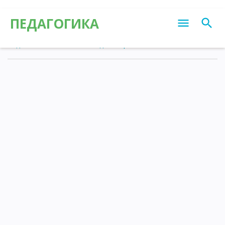
ПЕДАГОГИКА
Педагогика
»
Статьи
»
Калейдоскоп различных знаний