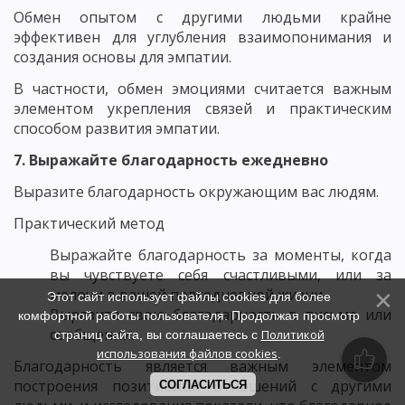
Обмен опытом с другими людьми крайне
эффективен для углубления взаимопонимания и
создания основы для эмпатии.
В частности, обмен эмоциями считается важным
элементом укрепления связей и практическим
способом развития эмпатии.
7. Выражайте благодарность ежедневно
Выразите благодарность окружающим вас людям.
Практический метод
Выражайте благодарность за моменты, когда
вы чувствуете себя счастливыми, или за
мелочи в вашей повседневной жизни.
Этот сайт использует файлы cookies для более
Выразите свою благодарность в письме или
комфортной работы пользователя. Продолжая просмотр
сообщении.
Политикой
страниц сайта, вы соглашаетесь с
использования файлов cookies
.
Благодарность является важным элементом
построения позитивных отношений с другими
СОГЛАСИТЬСЯ