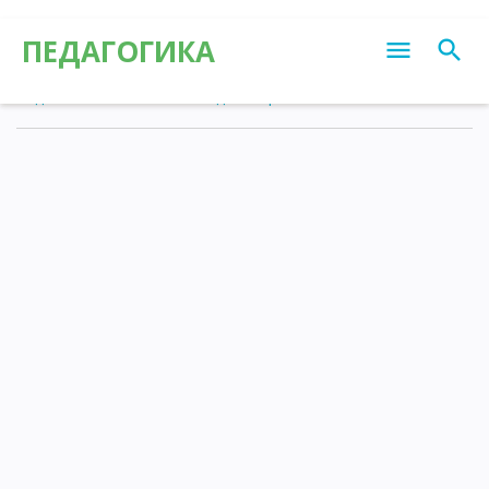
ПЕДАГОГИКА
Педагогика
»
Статьи
»
Калейдоскоп различных знаний