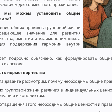
словием для совместного проживания.
ЧЕНИЯ: РАССКАЗ
СЛОВЕСНЫЕ МЕТОДЫ ОБУЧЕНИЯ: МЕТОД ОБЪЯСН
к мы можем установить общие
СЕМИНАРСКОЕ ЗАНЯТИЕ КАК МЕТОД ОБУЧЕНИЯ
вила?
 И ДЕМОНСТРИРОВАНИЕ
ПРАКТИЧЕСКИЕ МЕТОДЫ ОБУЧЕНИЯ: УПРА
ение общих правил в групповой жизни
решающее значение для развития
ПРАКТИЧЕСКИЕ РАБОТЫ, ИНСТРУКТАЖ
чества, эмпатии и взаимопонимания, а
для поддержания гармонии внутри
ОЯТЕЛЬНАЯ РАБОТА УЧАЩИХСЯ
ПОНЯТИЕ О МЕТОДАХ АКТИВИЗАЦИ
ИГРОВЫЕ МЕТОДЫ ОБУЧЕНИЯ. ДЕЛОВЫЕ ИГРЫ
дет подробно объяснено, как формулировать общие
в их основе.
НКРЕТНОЙ СИТУАЦИИ
РЕШЕНИЕ СИТУАЦИОННЫХ ЗАДАЧ – МЕТОД А
ость нормотворчества
ДЕНТОВ, МЕТОД КОНФЛИКТОВ, МЕТОД «ЛАБИРИНТА ДЕЙСТВИЙ», МЕТ
ла давайте рассмотрим, почему необходимы общие пра
ОЛА В ОБУЧЕНИИ
ЛЕКЦИОННЫЙ МЕТОД ОБУЧЕНИЯ
НЕТРАДИЦИО
ях групповой жизни различия в индивидуальных ценнос
МЕТОДЫ ОБУЧЕНИЯ
ПОНЯТИЕ О ФОРМАХ ОРГАНИЗАЦИИ ОБУЧЕНИЯ
иманию и конфликтам.
отвращения этого необходимы общие ценности и прави
ТИПЫ И СТРУКТУРА
ВОСПИТАТЕЛЬНЫЕ, РАЗВИВАЮЩИЕ И ДИДАКТИЧЕ