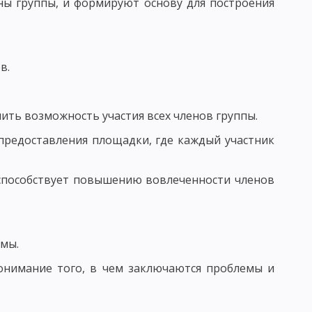
ны группы, и формируют основу для построения
 КРИТЕРИИ ПЕДАГОГИЧЕСКОГО КОНТРОЛЯ
в.
ить возможность участия всех членов группы.
 ВОЗДЕЙСТВИЯ. ВОСПИТАТЕЛЬНЫЙ ФАКТ
предоставления площадки, где каждый участник
УНКЦИИ ВОСПИТАТЕЛЯ
ИТАНИЯ И ХАРАКТЕРИСТИКА ЕЕ СОСТАВЛЯЮЩИХ
 способствует повышению вовлеченности членов
 КОМПОНЕНТЫ ВОСПИТАТЕЛЬНОГО ПРОЦЕССА
ТАННОСТЬ, ЕЕ УРОВНИ И КРИТЕРИИ
мы.
ОМЕРНОСТИ ПРОЦЕССА ВОСПИТАНИЯ
онимание того, в чем заключаются проблемы и
В ВОСПИТАНИИ