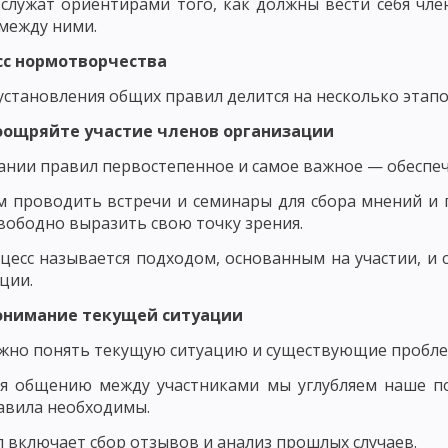
служат ориентирами того, как должны вести себя чле
ОНТРОЛЬ КАК ПЕДАГОГИЧЕСКОЕ ПОНЯТИЕ
ФУНКЦИИ, ПРИНЦИПЫ И
между ними.
ННОСТИ УЧАЩИХСЯ
ОЦЕНКА ЗНАНИЙ, НАВЫКОВ И УМЕНИЙ
есс нормотворчества
АК ОБЩЕСТВЕННО-ИСТОРИЧЕСКОГО ЯВЛЕНИЯ
установления общих правил делится на несколько этапо
ОЗНАНИЕ, НАВЫКИ, ПРИВЫЧКИ, ЭМОЦИИ, ЧУВСТВА, МОТИВЫ
Поощряйте участие членов организации
ании правил первостепенное и самое важное — обеспеч
ПРОЦЕСС ВОСПИТАНИЯ. ИДЕАЛ ВОСПИТАНИЯ
ВОСПИТАТЕЛЬНЫЕ
 проводить встречи и семинары для сбора мнений и 
АНИЯ
ОСНОВНЫЕ ПРИЗНАКИ ПРОЦЕССА ВОСПИТАНИЯ. ОСНОВНЫЕ Ф
вободно выразить свою точку зрения.
 СУБЪЕКТ ВОСПИТАТЕЛЬНОГО ПРОЦЕССА
МОДЕЛЬ ПРОЦЕССА ВОСП
цесс называется подходом, основанным на участии, и
ции.
ПИТАТЕЛЬНОГО ПРОЦЕССА
СОДЕРЖАТЕЛЬНЫЙ И ПРОЦЕССУАЛЬНЫЙ
Понимание текущей ситуации
ЦЕССА
РЕЗУЛЬТАТИВНЫЙ КОМПОНЕНТ УЧЕБНОГО ПРОЦЕССА. ВОСПИ
жно понять текущую ситуацию и существующие пробле
НОСТИ ВОСПИТАНИЯ В ОБЩЕСТВЕ
ВНЕШНИЕ И ВНУТРЕННИЕ ЗАКОН
ря общению между участниками мы углубляем наше п
авила необходимы.
ЦИЯ ПРИНЦИПОВ ВОСПИТАНИЯ
ПРИНЦИП ЦЕЛЕНАПРАВЛЕННОСТИ 
п включает сбор отзывов и анализ прошлых случаев.