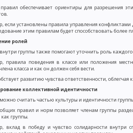
НОВНЫЕ КОМПОНЕНТЫ ПЕДАГОГИЧЕСКОГО ПРОЦЕССА
 правил обеспечивает ориентиры для разрешения эти
ЕРНОСТИ ФОРМИРОВАНИЯ ЛИЧНОСТИ
ЗАКОНОМЕРНОСТИ ФОРМИРО
ов.
, если установлены правила управления конфликтами 
СКОГО ПРОЦЕССА
СОДЕРЖАНИЕ ПЕДАГОГИЧЕСКОЙ ДЕЯТЕЛЬНОСТИ
ледование этим правилам будет способствовать более 
 МАСТЕРСТВО И ЕГО ЭЛЕМЕНТЫ
УРОВНИ ПЕДАГОГИЧЕСКОГО МАСТЕ
ение ролей
ГИЧЕСКИЙ ОПЫТ, ПРОФЕССИОНАЛЬНАЯ КОМПЕТЕНТНОСТЬ ПЕДАГОГА
внутри группы также помогают уточнить роль каждого 
ДАГОГИЧЕСКАЯ ТЕХНИКА: РЕЧЬ ПЕДАГОГА, УМЕНИЕ ПЕДАГОГА УПРАВЛЯТ
р, правила поведения в классе или положения местн
лена класса и как он должен себя вести.
ОБНОСТИ
ОСНОВНЫЕ ТРЕБОВАНИЯ К УЧИТЕЛЮ: КОММУНИКАБЕЛЬНО
обствует развитию чувства ответственности, облегчая 
СИОНАЛЬНО-ПЕДАГОГИЧЕСКОГО ОБЩЕНИЯ
СТИЛИ ПЕДАГОГИЧЕСКО
ирование коллективной идентичности
ПЕДАГОГИЧЕСКОЕ ТВОРЧЕСТВО
ХАРАКТЕРИСТИКИ И СВОЙСТВА Т
можно считать частью культуры и идентичности группы
ПЕДАГОГИЧЕСКОГО МАСТЕРСТВА
ИСТОРИЯ РАЗВИТИЯ ДИДАКТИКИ
общих правил и норм позволяет членам группы раздел
 как группы.
 ПЕДАГОГИЧЕСКАЯ СИСТЕМА УШИНСКОГО
р, вклад в победу и чувство солидарности внутри 
НОВИЧ, Н. ПИРОГОВ И Б. ГРИНЧЕНКО
ИСТОРИЯ РАЗВИТИЯ ДИДАКТИ