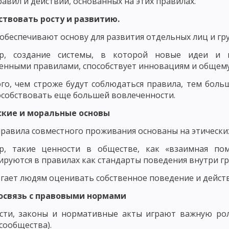
равил и действий, основанных на этих правилах.
ДМЕТ СОВРЕМЕННОЙ ДИДАКТИКИ
ПОНЯТИЕ ОБУЧЕНИЯ КАК ДИДАКТИ
ствовать росту и развитию.
обеспечивают основу для развития отдельных лиц и гру
ПОНЯТИЕ ОБРАЗОВАНИЕ КАК КАТЕГОРИЯ ДИДАКТИКИ
р, создание системы, в которой новые идеи и 
, УЧЕБНИК И РУКОВОДСТВО
ОСНОВНЫЕ ТЕНДЕНЦИИ НАЦИОНАЛЬНО
енными правилами, способствует инновациям и общему
НЫЕ ПРИЗНАКИ УЧЕБНОГО ПРОЦЕССА
ОСНОВНЫЕ КРИТЕРИИ УЧЕБ
го, чем строже будут соблюдаться правила, тем боль
особствовать еще большей вовлеченности.
БНОГО ПРОЦЕССА. ЦЕЛЕВОЙ КОМПОНЕНТ УЧЕБНОГО ПРОЦЕССА
еские и моральные основы
ПРОЦЕССА
СОДЕРЖАТЕЛЬНЫЙ КОМПОНЕНТ УЧЕБНОГО ПРОЦЕССА
равила совместного проживания основаны на этически
РОЦЕССА
ФОРМИРОВАНИЕ ЗНАНИЙ И НАВЫКОВ КАК СОСТАВЛЯЮЩА
р, такие ценности в обществе, как «взаимная пом
руются в правилах как стандарты поведения внутри гр
ОБРАЗОВАТЕЛЬНАЯ ФУНКЦИЯ УЧЕБНОГО ПРОЦЕССА
гает людям оценивать собственное поведение и дейс
ЦЕССА
ФУНКЦИЯ САМОСОВЕРШЕНСТВОВАНИЯ
ДИДАКТИЧЕСКИЕ 
мосвязь с правовыми нормами
МАЯ КОНЦЕПЦИЯ ОБУЧЕНИЯ. ЛИНЕЙНОЕ ПРОГРАММИРОВАНИЕ
ости, законы и нормативные акты играют важную рол
ЬНОЕ ОБУЧЕНИЕ
ТЕОРИЯ ПОЭТАПНОГО ФОРМИРОВАНИЯ УМСТВЕН
сообщества).