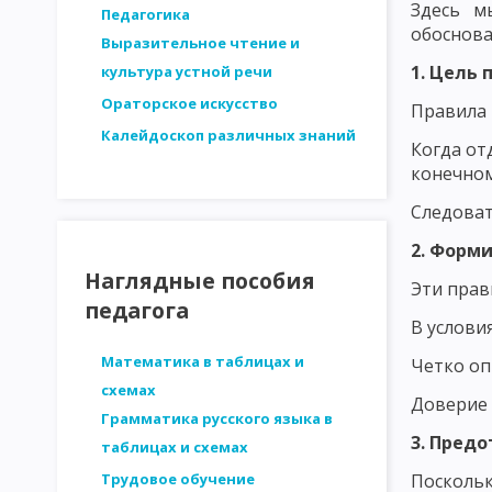
Здесь м
СТРУКТУРА ЛИЧНОСТИ - ПЛАТОНОВ. ОСНОВНЫЕ ЗАКОНОМЕРН
Педагогика
обоснова
Выразительное чтение и
ДВИЖУЩИЕ СИЛЫ РАЗВИТИЯ ЛИЧНОСТИ. ВОЗРАСТНАЯ ПЕРИОД
1. Цель 
культура устной речи
МЕТОДИКА ИССЛЕДОВАНИЯ ПЕДАГОГИЧЕСКИХ ПРОБЛЕМ
И
Ораторское искусство
Правила 
Калейдоскоп различных знаний
СТРУКТУРА ИССЛЕДОВАНИЯ В ПЕДАГОГИКЕ. ЭТАПЫ ПЕДАГОГИ
Когда от
конечном
АНАЛИЗ ЛОГИЧЕСКОЙ ОБОСНОВАННОСТИ
АНАЛИЗ ОБОСН
Следоват
ВЫДЕЛЕНИЕ И ОПРЕДЕЛЕНИЕ ПЕРЕМЕННЫХ ПРИ ПЕДАГОГИЧЕС
2. Форм
ФОРМУЛИРОВКА ГИПОТЕЗ ПЕДАГОГИЧЕСКИХ ИССЛЕДОВАНИЙ
Наглядные пособия
Эти прав
педагога
МЕТОДЫ ПЕДАГОГИЧЕСКОГО ИССЛЕДОВАНИЯ: НАБЛЮДЕНИЕ
В услови
МЕТОДЫ ПЕДАГОГИЧЕСКОГО ИССЛЕДОВАНИЯ: МЕТОД ВОПРОСО
Математика в таблицах и
Четко оп
схемах
Доверие 
МЕТОДЫ ПЕДАГОГИЧЕСКОГО ИССЛЕДОВАНИЯ: АНКЕТНЫЙ ОПР
Грамматика русского языка в
3. Пред
таблицах и схемах
МЕТОДЫ ПЕДАГОГИЧЕСКОГО ИССЛЕДОВАНИЯ: ТЕСТИРОВАНИЕ
Трудовое обучение
Поскольк