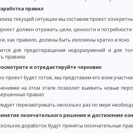
ЬЮ В ВОСПИТАНИИ
ПРИНЦИП ВОСПИТАНИЯ В ТРУДЕ
ПРИНЦИП В
азработка правил
Х ВЗАИМООТНОШЕНИЙ
ализа текущей ситуации мы составим проект конкретны
 И КОНКРЕТНОСТИ ВОСПИТАТЕЛЬНЫХ МЕРОПРИЯТИЙ
ПРИНЦИП ОП
роект должен отражать цели, ценности и потребности 
ТЕЛЬНОСТЬЮ И УВАЖЕНИЕМ К ЛИЧНОСТИ ВОСПИТАННИКА
и, как правило, должны быть изложены кратко и ясно.
КИ ИХ ДЕЯТЕЛЬНОСТИ
ПРИНЦИП СОЗНАТЕЛЬНОСТИ, САМОДЕЯТЕЛ
ается для предотвращения недоразумений и для то
ь правила.
ОСНОВНЫЕ НАПРАВЛЕНИЯ ВОСПИТАНИЯ
НАЦИОНАЛЬНОЕ ВОСП
Просмотрите и отредактируйте черновик
ОБЩИЕ ПРИНЦИПЫ НАЦИОНАЛЬНОГО ВОСПИТАНИЯ
ОСНОВНЫЕ Н
ко проект будет готов, мы представим его всем участни
ОДОВ ВОСПИТАНИЯ
МЕТОДЫ НЕПОСРЕДСТВЕННОГО ВОСПИТАТЕЛЬН
нениями на этом этапе позволит выявить новые перс
вершенных правил.
ВОСПИТАТЕЛЬНЫЕ ФУНКЦИИ СОЦИАЛЬНОЙ СРЕДЫ
ОБЩЕСТВЕННОЕ
ледует пересматривать несколько раз по мере необход
МЕХАНИЗМ ВОЗДЕЙСТВИЯ КОЛЛЕКТИВА НА ЛИЧНОСТЬ
СУЩНОСТЬ 
Принятие окончательного решения и достижение кон
СПИТАНИЯ
САМООЦЕНКА И САМОНАБЛЮДЕНИЕ
НАЧАЛЬНАЯ ШК
скольких доработок будут приняты окончательные прав
КЛАМНЫХ МАТЕРИАЛОВ НА САЙТЕ ПЕДАГОГИКА.ОРГ