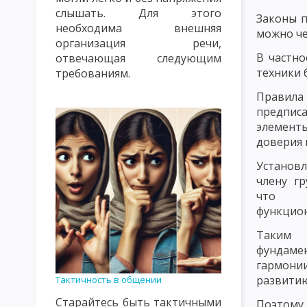
слышать. Для этого
ПРАВИЛА СОЗДАНИЯ ПРОБЛЕМНЫХ СИТУАЦИЙ. УРОВНИ ПРОБ
Законы п
необходима внешняя
можно че
организация речи,
ЛИЧНОСТНО ОРИЕНТИРОВАННОЕ ОБУЧЕНИЕ
ТЕХНОКРАТИ
В частно
отвечающая следующим
техники 
ЦЕННОСТНО ОРИЕНТИРОВАННОЕ ВОСПИТАНИЕ
ЗАКОНЫ У
требованиям.
Правила
ПСИХОЛОГИЧЕСКИЕ И КИБЕРНЕТИЧЕСКИЕ ЗАКОНОМЕРНОСТИ 
предпи
элементы
ДИДАКТИЧЕСКИЕ ПРИНЦИПЫ И ИХ КЛАССИФИКАЦИЯ
ПРИН
доверия 
ПРИНЦИП ПРАКТИЧЕСКОЙ НАПРАВЛЕННОСТИ, СИСТЕМНОСТИ 
Установл
члену г
ПРИНЦИП ОПТИМИЗАЦИИ ОБУЧЕНИЯ
ПРИНЦИП ДЕМОКРАТ
что с
ПРИНЦИП НАГЛЯДНОСТИ В ОБУЧЕНИИ
ПРИНЦИП РАЦИОНА
функцион
Таким
ПРИНЦИП МОТИВАЦИИ УЧЕБНО-ПОЗНАВАТЕЛЬНОЙ ДЕЯТЕЛЬН
фундам
ПРИНЦИП ПРОЧНОСТИ УСВОЕНИЯ ЗНАНИЙ, ФОРМИРОВАНИЯ Н
гармон
развитию
Тактичность в общении
КЛАССИФИКАЦИЯ МЕТОДОВ ОБУЧЕНИЯ ПО БАБАНСКОМУ
К
Старайтесь быть тактичными
Поэтому