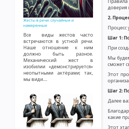
Правила 
КЛАССИФИКАЦИЯ УРОКОВ. ТИПЫ УРОКОВ. ВИДЫ УРОКОВ
К
доверия 
ВИДЫ, ФОРМЫ И МЕТОДЫ КОНТРОЛЯ И ОЦЕНКИ ПОДГОТОВЛЕ
2. Проц
Жесты в речи: случайные и
намеренные
СОДЕРЖАНИЕ ПЕДАГОГИЧЕСКОГО ПОНЯТИЯ «ВОСПИТАНИЕ» К
Процесс 
Все виды жестов часто
ОБЪЕКТЫ ВОСПИТАТЕЛЬНОГО ВОЗДЕЙСТВИЯ: СОЗНАНИЕ, ПОДС
Шаг 1: 
встречаются в устной речи.
Наше отношение к ним
При созд
ТЕОРИЯ ВОСПИТАНИЯ КАК НАУЧНАЯ И УЧЕБНАЯ ДИСЦИПЛИНА
должно быть разное.
Мы будем
Механический жест в
ФУНКЦИИ ТЕОРИИ ВОСПИТАНИЯ
СУТЬ ПРОЦЕССА ВОСПИТ
сможет с
изобилии «демонстрируется»
КЛАССИФИКАЦИЯ МЕТОДОВ ВОСПИТАНИЯ. ВОСПИТАННИКИ КАК
неопытными актёрами; так,
Этот про
мы види.....
организа
ЦЕЛЬ И ЭМОЦИОНАЛЬНО-МОТИВАЦИОННЫЙ КОМПОНЕНТ ВОС
Шаг 2: 
КОНТРОЛЬНО-РЕГУЛИРОВОЧНЫЙ КОМПОНЕНТ УЧЕБНОГО ПРО
Далее ва
ЗАКОНЫ ВОСПИТАНИЯ И ИХ ХАРАКТЕРИСТИКА
ЗАКОНОМЕР
Благода
какие пр
ХАРАКТЕРИСТИКА ПРИНЦИПОВ ВОСПИТАНИЯ
КЛАССИФИКА
Этот эта