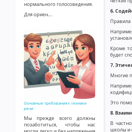
четких п
нормального голосоведения.
ИСТОРИЯ РАЗВИТИЯ ДИДАКТИКИ В 20 ВЕКЕ
ОБЪЕКТ И ПРЕ
6. Содей
Для ориен.....
Правила 
ПРЕПОДАВАНИЯ И ОБУЧЕНИЯ КАК КАТЕГОРИИ ДИДАКТИКИ
Наприме
УЧЕБНЫЙ ПЛАН, УЧЕБНАЯ ПРОГРАММА, УЧЕБНАЯ ДИСЦИПЛИНА
установл
ОБЩАЯ ДИДАКТИКА И ЕЕ СОВРЕМЕННЫЕ ПРОБЛЕМЫ
ОСНОВ
Кроме то
будет сп
МОДЕЛЬ ОБРАЗОВАТЕЛЬНОГО ПРОЦЕССА
СТРУКТУРА УЧЕ
7. Этич
СТИМУЛИРУЮЩЕЕ-МОТИВАЦИОННЫЙ КОМПОНЕНТ УЧЕБНОГО 
Многие п
ОЦЕНОЧНОСТНО-РЕЗУЛЬТАТИВНЫЙ КОМПОНЕНТ УЧЕБНОГО П
Наприме
кодифици
СУЩНОСТЬ ДИДАКТИЧЕСКОГО ПРОЦЕССА СИСТЕМЫ ОБУЧЕНИЯ
Это помо
Основные требования к технике
ВОСПИТАТЕЛЬНАЯ И РАЗВИВАЮЩАЯ ФУНКЦИЯ УЧЕБНОГО ПРО
речи
8. Взаи
СОВРЕМЕННЫЕ ДИДАКТИЧЕСКИЕ СИСТЕМЫ
ПРОГРАММИРУЕ
Мы прежде всего должны
В частн
позаботиться, чтобы нас
РАЗВЕТВЛЕННОЕ И СМЕШАННОЕ ПРОГРАММИРОВАНИЕ. МОДУЛ
школы и 
могли легко и без напряжения