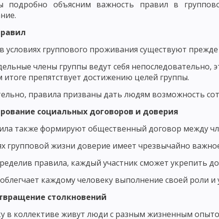
ы подробно объясним важность правил в группов
ОСТИ РАЗВИТИЯ ЛИЧНОСТИ
ние.
ИЗАЦИЯ РАЗВИТИЯ ЛИЧНОСТИ И ЕЕ КРИТЕРИИ
МЕТОДОЛОГИЯ ПЕД
правил
ССЛЕДОВАНИЯ В ПЕДАГОГИКЕ
МОДЕЛИ ИССЛЕДОВАНИЯ В ПЕДАГОГИ
в условиях группового проживания существуют прежде 
ЧЕСКОГО ИССЛЕДОВАНИЯ
ВЫБОР ИССЛЕДОВАТЕЛЬСКОЙ ПРОБЛЕМЫ И
дельные члены группы ведут себя непоследовательно, э
 итоге препятствует достижению целей группы.
ОВАННОСТИ СОДЕРЖАНИЯ
ПРАКСЕОЛОГИЧЕСКИЙ АНАЛИЗ
ельно, правила призваны дать людям возможность сот
КИХ ИССЛЕДОВАНИЯХ
ОПРЕДЕЛЕНИЕ ПАРАМЕТРОВ ВЕРИФИКАЦИИ Ф
ирование социальных договоров и доверия
ЭТАПЫ ПЕДАГОГИЧЕСКОГО ИССЛЕДОВАНИЯ
СБОР РЕЗУЛЬТАТОВ
ила также формируют общественный договор между чл
МЕТОДЫ ПЕДАГОГИЧЕСКОГО ИССЛЕДОВАНИЯ: ЭКСПЕРИМЕНТ
ях групповой жизни доверие имеет чрезвычайно важное
В – БЕСЕДА
МЕТОДЫ ПЕДАГОГИЧЕСКОГО ИССЛЕДОВАНИЯ: ИНТЕРВ
ределив правила, каждый участник сможет укрепить дове
облегчает каждому человеку выполнение своей роли и 
ОС
ПРАВИЛА ФОРМУЛИРОВКИ ВОПРОСОВ АНКЕТЫ
ЭТАПЫ ПРОЦ
отвращение столкновений
ВИДЫ ТЕСТОВ В ПЕДАГОГИКЕ
ПЕДАГОГИЧЕСКИЙ ПРОЦЕСС И ЕГО
у в коллективе живут люди с разным жизненным опытом