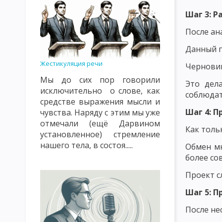
ПРИНЦИП ОБЩЕСТВЕННОЙ НАПРАВЛЕННОСТИ, СВЯЗИ С ЖИЗН
Шаг 3: Р
ПРИНЦИП СУБЪЕКТ-СУБЪЕКТНЫЙ ХАРАКТЕР ВОСПИТАТЕЛЬНЫ
После ан
ПРИНЦИП НАСТУПАТЕЛЬНОСТИ И АКТИВНОСТИ, СИСТЕМНОСТИ
Данный п
ПРИНЦИП ГУМАНИЗМА И ДЕМОКРАТИЗМА, ВЫСОКОЙ ТРЕБОВА
Жестикуляция речи
Черновик
Мы до сих пор говорили
ПРИНЦИПЫ, КАСАЮЩИЕСЯ СУБЪЕКТОВ ВОСПИТАНИЯ И МЕТОДИ
Это дел
исключительно о слове, как
соблюдат
СОДЕРЖАНИЕ ВОСПИТАНИЯ КАК ПЕДАГОГИЧЕСКАЯ ПРОБЛЕМА
средстве выражения мысли и
Шаг 4: 
чувства. Наряду с этим мы уже
ОСНОВНАЯ ЦЕЛЬ И ЗАДАЧИ НАЦИОНАЛЬНОГО ВОСПИТАНИЯ
отмечали (ещё Дарвином
Как толь
установленное) стремление
ПОНЯТИЕ О МЕТОДАХ ВОСПИТАНИЯ
КЛАССИФИКАЦИЯ МЕТ
нашего тела, в состоя.....
Обмен м
более со
ПЕДАГОГИЧЕСКАЯ ХАРАКТЕРИСТИКА СОЦИАЛЬНОЙ СРЕДЫ
Проект с
ОСНОВНЫЕ ВОСПИТАТЕЛЬНЫЕ ФУНКЦИИ УЧЕБНОЙ СРЕДЫ
Шаг 5: 
ЭТАПЫ И ПРИНЦИПЫ САМОВОСПИТАНИЯ
МЕТОДЫ САМОВО
После не
ОСНОВЫ ПЕДАГОГИЧЕСКОГО МАСТЕРСТВА
РАЗМЕЩЕНИЕ РЕ