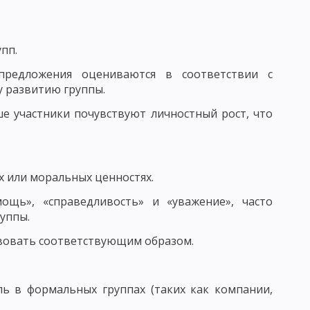
ЧЕСКАЯ КАТЕГОРИЯ
ПОНЯТИЕ ПРОЦЕСС ОБУЧЕНИЯ
пп.
предложения оцениваются в соответствии с
Й СИСТЕМЫ ОБРАЗОВАНИЯ И ЗАДАЧИ ДИДАКТИКИ
 развитию группы.
НОГО ПРОЦЕССА
ше участники почувствуют личностный рост, что
х или моральных ценностях.
Я УЧЕБНОГО ПРОЦЕССА
ощь», «справедливость» и «уважение», часто
уппы.
твовать соответствующим образом.
СИСТЕМЫ И.Ф. ГЕРБАРТА И ДЖ. ДЬЮИ
ь в формальных группах (таких как компании,
НЫХ ДЕЙСТВИЙ
ПРОБЛЕМНОЕ ОБУЧЕНИЕ