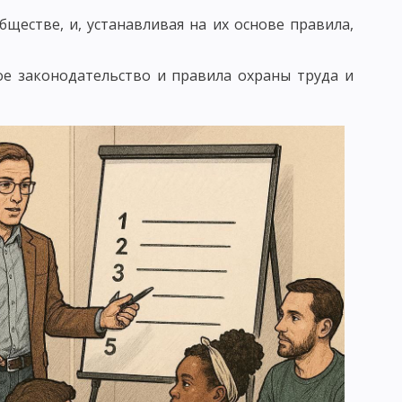
БУЧЕНИЯ
ПЕДАГОГИКА СОТРУДНИЧЕСТВА
ществе, и, устанавливая на их основе правила,
ЕДАГОГИКА ПЕТЕРСОНА
ое законодательство и правила охраны труда и
 КЛАССИФИКАЦИЯ
АКОНОМЕРНОСТИ УЧЕБНОГО ПРОЦЕССА
ЕСКОГО ПРОЦЕССА
УМАНИТАРИЗАЦИИ ОБУЧЕНИЯ
 ПРЕПОДАВАНИЯ
ОСОБОВ УЧЕБНОЙ РАБОТЫ
МОСТОЯТЕЛЬНОСТИ УЧАЩИХСЯ
Е ЧАСТИ МЕТОДА ОБУЧЕНИЯ
ЛЕКСЮКУ
ОТБОР МЕТОДОВ ОБУЧЕНИЯ