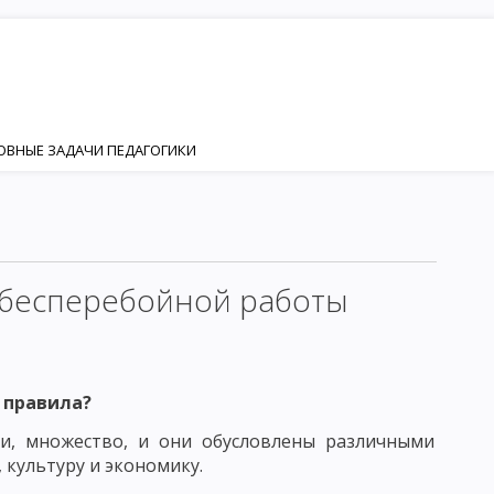
НОВНЫЕ ЗАДАЧИ ПЕДАГОГИКИ
ИЯ
НОСТИ
Я И РАЗВИТИЯ ЛИЧНОСТИ
 бесперебойной работы
ИЗАЦИЯ
КТОР ФОРМИРОВАНИЯ ЛИЧНОСТИ
 правила?
и, множество, и они обусловлены различными
ЕНКА
ЛИЧНОСТЬ И ИНДИВИДУАЛЬНОСТЬ
 культуру и экономику.