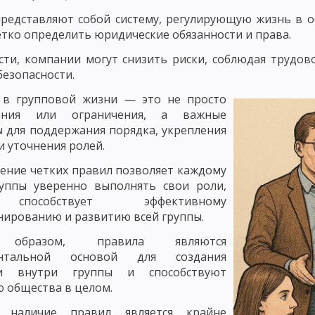
ЛЕМНОГО ОБУЧЕНИЯ
РАЗВИВАЮЩЕЕ ОБУЧЕНИЕ
ТЕХНОЛОГИЯ О
редставляют собой систему, регулирующую жизнь в об
тко определить юридические обязанности и права.
ЧЕСКИЕ КОНЦЕПЦИИ ПЕДАГОГИКИ
ВАЛЬДОРФСКАЯ ПЕДАГОГИКА И П
сти, компании могут снизить риски, соблюдая трудов
безопасности.
ЧЕБНОГО ПРОЦЕССА
ЗАКОНОМЕРНОСТИ УЧЕБНОГО ПРОЦЕССА И ИХ
 в групповой жизни — это не просто
УЧЕБНОГО ПРОЦЕССА
СОЦИОЛОГИЧЕСКИЕ И ОРГАНИЗАЦИОННЫЕ З
сания или ограничения, а важные
 для поддержания порядка, укрепления
ЦИПЫ ОБУЧЕНИЯ, КОТОРЫЕ КАСАЮТСЯ ВСЕХ КОМПОНЕНТОВ ДИДАКТИЧ
и уточнения ролей.
И ПОСЛЕДОВАТЕЛЬНОСТИ ОБУЧЕНИЯ
ПРИНЦИП ГУМАНИЗАЦИИ И Г
ение четких правил позволяет каждому
руппы уверенно выполнять свои роли,
ИЗАЦИИ В ОБУЧЕНИИ
ПРИНЦИП ДОСТУПНОСТИ И ДОХОДЧИВОСТИ
пособствует эффективному
ЛЬНОГО СОЧЕТАНИЯ КОЛЛЕКТИВНЫХ И ИНДИВИДУАЛЬНЫХ ФОРМ И СП
ированию и развитию всей группы.
 образом, правила являются
ОСТИ УЧАЩИХСЯ
ПРИНЦИП АКТИВНОСТИ, СОЗНАТЕЛЬНОСТИ И СА
ентальной основой для создания
АВЫКОВ И УМЕНИЙ
ПОНЯТИЕ О МЕТОДАХ ОБУЧЕНИЯ
СОСТАВНЫ
ии внутри группы и способствуют
 общества в целом.
ЛАССИФИКАЦИЯ МЕТОДОВ ОБУЧЕНИЯ ПО ХАРЛОМОВУ, ОНИЩУКУ И А
 наличие правил является крайне