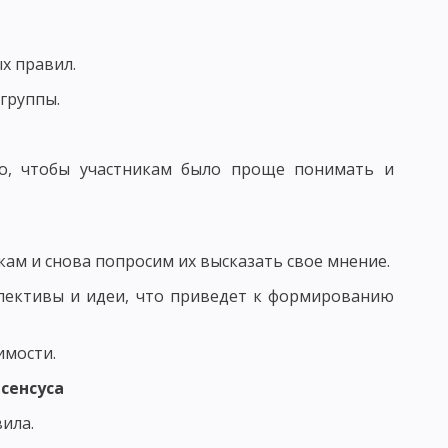
ОСПИТАНИЯ В КОЛЛЕКТИВЕ И ЧЕРЕЗ КОЛЛЕКТИВ
х правил.
ТИМИЗАЦИИ ВОСПИТАТЕЛЬНОГО ПРОЦЕССА
группы.
ЬНОСТИ И АКТИВНОСТИ ВОСПИТАННИКОВ
го, чтобы участникам было проще понимать и
ИТАНИЕ
АПРАВЛЕНИЯ НАЦИОНАЛЬНОГО ВОСПИТАНИЯ
кам и снова попросим их высказать свое мнение.
ОГО ВОЗДЕЙСТВИЯ
пективы и идеи, что приведет к формированию
 МНЕНИЕ
имости.
САМОВОСПИТАНИЯ
сенсуса
ОЛА - СХЕМЫ И ТАБЛИЦЫ
ила.