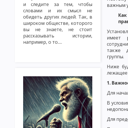
и следите за тем, чтобы
важным у
ТРАДИЦИОННЫЕ МЕТОДЫ ОБУЧЕНИЯ. СЛОВЕСНЫЕ МЕТОДЫ ОБУ
словами и их смысл не
Ка
МЕТОД ЛЕКЦИЯ
МЕТОД БЕСЕДА
МЕТОД ДИСКУССИЯ
обидеть других людей. Так, в
пра
широком обществе, которого
НАГЛЯДНЫЕ МЕТОДЫ ОБУЧЕНИЯ: ПОКАЗ, ИЛЛЮСТРИРОВАНИЕ
вы не знаете, не стоит
Установл
рассказывать истории,
имеет 
ПРАКТИЧЕСКИЕ МЕТОДЫ ОБУЧЕНИЯ: ЛАБОРАТОРНЫЕ РАБОТЫ, 
например, о то.....
сотрудни
также 
МЕТОДЫ КОНТРОЛЯ И САМОКОНТРОЛЯ В ОБУЧЕНИИ. САМОСТ
группы.
ИМИТАЦИОННЫЕ МЕТОДЫ ОБУЧЕНИЯ. МЕТОД ИНСЦЕНИРОВКИ
Ниже бу
лежащее 
ИМИТАЦИОННЫЕ НЕ ИГРОВЫЕ МЕТОДЫ ОБУЧЕНИЯ. АНАЛИЗ КО
1. Важн
МЕТОДИКА РЕШЕНИЯ СИТУАЦИОННЫХ ЗАДАЧ
МЕТОД ИНЦИ
Для нача
МОЗГОВАЯ АТАКА (БРЕЙНСТОРМИНГ)
МЕТОД КРУГЛОГО СТ
В услови
ИНТЕЛЛЕКТУАЛЬНАЯ РАЗМИНКА, СОКРАТИЧНАЯ БЕСЕДА КАК 
недопон
Для пред
КЛАССИФИКАЦИЯ ФОРМ ОРГАНИЗАЦИИ ОБУЧЕНИЯ
УРОК: 