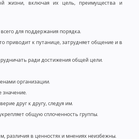
ой жизни, включая их цель, преимущества и
АГОГИЧЕСКОГО ИССЛЕДОВАНИЯ
КЕ. ФУНКЦИИ ПЕДАГОГИЧЕСКИХ ИССЛЕДОВАНИЙ
всего для поддержания порядка.
 ОПРЕДЕЛЕНИЕ ЦЕЛИ ИССЛЕДОВАНИЯ В ПЕДАГОГИКЕ
то приводит к путанице, затрудняет общение и в
рудничать ради достижения общей цели.
ОРМУЛИРОВАННЫХ ГИПОТЕЗ В ПЕДАГОГИКЕ
 ИССЛЕДОВАНИЯ И ИХ ПРЕДВАРИТЕЛЬНЫЙ ОТБОР
енами организации.
 значение.
ЬЮ
рие друг к другу, следуя им.
укрепляет общую сплоченность группы.
ЕДУРЫ ОПРОСА
 ОБЩАЯ ХАРАКТЕРИСТИКА
, различия в ценностях и мнениях неизбежны.