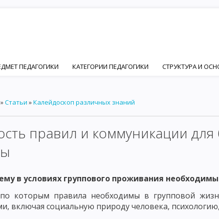
ЕДМЕТ ПЕДАГОГИКИ
КАТЕГОРИИ ПЕДАГОГИКИ
СТРУКТУРА И ОС
ПЕДАГОГИКИ
ЦЕЛЬ ВОСПИТАНИЯ В ОБЩЕСТВЕ
ИДЕАЛ ВОСПИТАН
»
Статьи
»
Калейдоскоп различных знаний
Й И ПЕДАГОГИЧЕСКОЙ НАУК
ОСНОВНЫЕ ПСИХИЧЕСКИЕ ЧЕРТЫ ЛИЧ
ФОРМИРОВАНИЕ ЛИЧНОСТИ
ОСНОВНЫЕ ФАКТОРЫ ФОРМИРОВАНИ
ость правил и коммуникации для
ЦИАЛЬНЫЙ ФАКТОР ФОРМИРОВАНИЯ ЛИЧНОСТИ – ПОНЯТИЕ СОЦИАЛ
пы
ИИ
ОСНОВНЫЕ ПРИНЦИПЫ СОЦИАЛИЗАЦИИ. ВОСПИТАНИЕ КАК ФА
ему в условиях группового проживания необходимы
ЧНОСТНО ОРИЕНТИРОВАННОЕ ВОСПИТАНИЕ В РАЗВИТИИ ЛИЧНОСТИ
 по которым правила необходимы в групповой жизн
Ы ДЕЯТЕЛЬНОСТИ ЧЕЛОВЕКА
ОСНОВНЫЕ ВИДЫ ДЕЯТЕЛЬНОСТИ РЕБ
и, включая социальную природу человека, психологию,