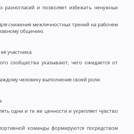
х разногласий и позволяет избежать ненужных
ВАНИЯ УЧЕНИЧЕСКИХ КОЛЛЕКТИВОВ
для снижения межличностных трений на рабочем
 И ФУНКЦИИ ПЕДАГОГА
плавному общению.
РСТВА
её участника.
Ь
ого сообщества указывают, чего ожидается от
СТЬ, ПЕДАГОГИЧЕСКОЕ ОБЩЕНИЕ
каждому человеку выполнение своей роли.
ГО ОБЩЕНИЯ
ВОРЧЕСКОГО МЫШЛЕНИЯ
.
ять одни и те же ценности и укрепляет чувство
спортивной команды формируются посредством
КИ: ДИСТЕРВЕГ И ДЬЮИ