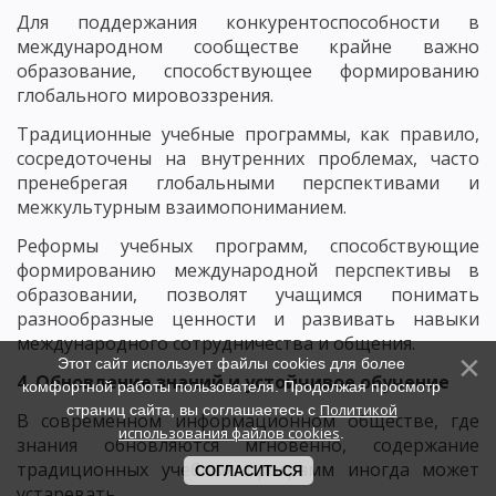
Для поддержания конкурентоспособности в
международном сообществе крайне важно
образование, способствующее формированию
глобального мировоззрения.
Традиционные учебные программы, как правило,
сосредоточены на внутренних проблемах, часто
пренебрегая глобальными перспективами и
межкультурным взаимопониманием.
Реформы учебных программ, способствующие
формированию международной перспективы в
образовании, позволят учащимся понимать
разнообразные ценности и развивать навыки
международного сотрудничества и общения.
Этот сайт использует файлы cookies для более
4. Обновление знаний и устойчивое обучение
комфортной работы пользователя. Продолжая просмотр
Политикой
страниц сайта, вы соглашаетесь с
В современном информационном обществе, где
использования файлов cookies
.
знания обновляются мгновенно, содержание
традиционных учебных программ иногда может
СОГЛАСИТЬСЯ
устаревать.