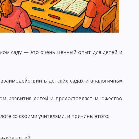
 КРИТЕРИИ ПЕДАГОГИЧЕСКОГО КОНТРОЛЯ
ском саду — это очень ценный опыт для детей и
 ВОЗДЕЙСТВИЯ. ВОСПИТАТЕЛЬНЫЙ ФАКТ
УНКЦИИ ВОСПИТАТЕЛЯ
ИТАНИЯ И ХАРАКТЕРИСТИКА ЕЕ СОСТАВЛЯЮЩИХ
заимодействии в детских садах и аналогичных
 КОМПОНЕНТЫ ВОСПИТАТЕЛЬНОГО ПРОЦЕССА
том развития детей и предоставляет множество
ТАННОСТЬ, ЕЕ УРОВНИ И КРИТЕРИИ
ОМЕРНОСТИ ПРОЦЕССА ВОСПИТАНИЯ
логе со своими учителями, и причины этого.
В ВОСПИТАНИИ
выков детей.