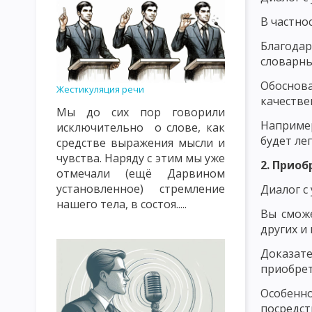
ПРИНЦИП ОБЩЕСТВЕННОЙ НАПРАВЛЕННОСТИ, СВЯЗИ С ЖИЗН
В частно
ПРИНЦИП СУБЪЕКТ-СУБЪЕКТНЫЙ ХАРАКТЕР ВОСПИТАТЕЛЬНЫ
Благодар
ПРИНЦИП НАСТУПАТЕЛЬНОСТИ И АКТИВНОСТИ, СИСТЕМНОСТИ
словарны
ПРИНЦИП ГУМАНИЗМА И ДЕМОКРАТИЗМА, ВЫСОКОЙ ТРЕБОВА
Обоснов
Жестикуляция речи
качестве
Мы до сих пор говорили
ПРИНЦИПЫ, КАСАЮЩИЕСЯ СУБЪЕКТОВ ВОСПИТАНИЯ И МЕТОДИ
Например
исключительно о слове, как
будет лег
СОДЕРЖАНИЕ ВОСПИТАНИЯ КАК ПЕДАГОГИЧЕСКАЯ ПРОБЛЕМА
средстве выражения мысли и
чувства. Наряду с этим мы уже
2. Прио
ОСНОВНАЯ ЦЕЛЬ И ЗАДАЧИ НАЦИОНАЛЬНОГО ВОСПИТАНИЯ
отмечали (ещё Дарвином
установленное) стремление
Диалог с
ПОНЯТИЕ О МЕТОДАХ ВОСПИТАНИЯ
КЛАССИФИКАЦИЯ МЕТ
нашего тела, в состоя.....
Вы смож
ПЕДАГОГИЧЕСКАЯ ХАРАКТЕРИСТИКА СОЦИАЛЬНОЙ СРЕДЫ
других и
ОСНОВНЫЕ ВОСПИТАТЕЛЬНЫЕ ФУНКЦИИ УЧЕБНОЙ СРЕДЫ
Доказате
приобре
ЭТАПЫ И ПРИНЦИПЫ САМОВОСПИТАНИЯ
МЕТОДЫ САМОВО
Особенн
ОСНОВЫ ПЕДАГОГИЧЕСКОГО МАСТЕРСТВА
РАЗМЕЩЕНИЕ РЕ
посредс