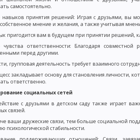
ать самостоятельно.
ЛЕМНОГО ОБУЧЕНИЯ
РАЗВИВАЮЩЕЕ ОБУЧЕНИЕ
ТЕХНОЛОГИЯ О
 навыков принятия решений: Играя с друзьями, вы м
ЧЕСКИЕ КОНЦЕПЦИИ ПЕДАГОГИКИ
ВАЛЬДОРФСКАЯ ПЕДАГОГИКА И П
собственное мнение и желания, а также учитывая мнени
ЧЕБНОГО ПРОЦЕССА
ЗАКОНОМЕРНОСТИ УЧЕБНОГО ПРОЦЕССА И ИХ
ык пригодится вам в будущем при принятии решений, 
УЧЕБНОГО ПРОЦЕССА
СОЦИОЛОГИЧЕСКИЕ И ОРГАНИЗАЦИОННЫЕ З
е чувства ответственности: Благодаря совместной 
енными перед другими.
ЦИПЫ ОБУЧЕНИЯ, КОТОРЫЕ КАСАЮТСЯ ВСЕХ КОМПОНЕНТОВ ДИДАКТИЧ
сти, групповая деятельность требует взаимного сотрудн
И ПОСЛЕДОВАТЕЛЬНОСТИ ОБУЧЕНИЯ
ПРИНЦИП ГУМАНИЗАЦИИ И Г
цесс закладывает основу для становления личности, ко
ать ответственно.
ИЗАЦИИ В ОБУЧЕНИИ
ПРИНЦИП ДОСТУПНОСТИ И ДОХОДЧИВОСТИ
ирование социальных сетей
ЛЬНОГО СОЧЕТАНИЯ КОЛЛЕКТИВНЫХ И ИНДИВИДУАЛЬНЫХ ФОРМ И СП
ействие с друзьями в детском саду также играет ва
ОСТИ УЧАЩИХСЯ
ПРИНЦИП АКТИВНОСТИ, СОЗНАТЕЛЬНОСТИ И СА
ых связей.
АВЫКОВ И УМЕНИЙ
ПОНЯТИЕ О МЕТОДАХ ОБУЧЕНИЯ
СОСТАВНЫ
че ваши дружеские связи, тем больше социальной подд
 психологической стабильности.
ЛАССИФИКАЦИЯ МЕТОДОВ ОБУЧЕНИЯ ПО ХАРЛОМОВУ, ОНИЩУКУ И А
вание поддерживающих отношений: Связи, завяза