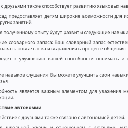
с друзьями также способствует развитию языковых на
ДМЕТ СОВРЕМЕННОЙ ДИДАКТИКИ
ПОНЯТИЕ ОБУЧЕНИЯ КАК ДИДАКТИ
сад предоставляет детям широкие возможности для ис
ПОНЯТИЕ ОБРАЗОВАНИЕ КАК КАТЕГОРИЯ ДИДАКТИКИ
ругих занятий.
я полученному опыту будут развиты следующие навыки
, УЧЕБНИК И РУКОВОДСТВО
ОСНОВНЫЕ ТЕНДЕНЦИИ НАЦИОНАЛЬНО
ие словарного запаса: Ваш словарный запас естестве
НЫЕ ПРИЗНАКИ УЧЕБНОГО ПРОЦЕССА
ОСНОВНЫЕ КРИТЕРИИ УЧЕБ
знавать новые слова и выражения в процессе общения с
БНОГО ПРОЦЕССА. ЦЕЛЕВОЙ КОМПОНЕНТ УЧЕБНОГО ПРОЦЕССА
ведет к улучшению вашей способности понимать и 
ПРОЦЕССА
СОДЕРЖАТЕЛЬНЫЙ КОМПОНЕНТ УЧЕБНОГО ПРОЦЕССА
е навыков слушания: Вы можете улучшить свои навыки 
РОЦЕССА
ФОРМИРОВАНИЕ ЗНАНИЙ И НАВЫКОВ КАК СОСТАВЛЯЮЩА
зья.
ОБРАЗОВАТЕЛЬНАЯ ФУНКЦИЯ УЧЕБНОГО ПРОЦЕССА
обность является важным элементом для уважения м
кации.
ЦЕССА
ФУНКЦИЯ САМОСОВЕРШЕНСТВОВАНИЯ
ДИДАКТИЧЕСКИЕ 
йствие автономии
МАЯ КОНЦЕПЦИЯ ОБУЧЕНИЯ. ЛИНЕЙНОЕ ПРОГРАММИРОВАНИЕ
йствие с друзьями также связано с автономией детей.
ЬНОЕ ОБУЧЕНИЕ
ТЕОРИЯ ПОЭТАПНОГО ФОРМИРОВАНИЯ УМСТВЕН
ря школьной жизни и отношениям с друзьями, уча