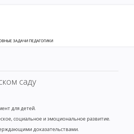
НОВНЫЕ ЗАДАЧИ ПЕДАГОГИКИ
ИЯ
НОСТИ
Я И РАЗВИТИЯ ЛИЧНОСТИ
ском саду
ИЗАЦИЯ
КТОР ФОРМИРОВАНИЯ ЛИЧНОСТИ
ент для детей.
еское, социальное и эмоциональное развитие.
ЕНКА
ЛИЧНОСТЬ И ИНДИВИДУАЛЬНОСТЬ
тверждающими доказательствами.