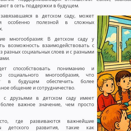
ЧЕНИЯ: РАССКАЗ
СЛОВЕСНЫЕ МЕТОДЫ ОБУЧЕНИЯ: МЕТОД ОБЪЯСН
ают в сеть поддержки в будущем.
 завязавшаяся в детском саду, может
СЕМИНАРСКОЕ ЗАНЯТИЕ КАК МЕТОД ОБУЧЕНИЯ
ься особенно полезной в сложных
х.
 И ДЕМОНСТРИРОВАНИЕ
ПРАКТИЧЕСКИЕ МЕТОДЫ ОБУЧЕНИЯ: УПРА
ие многообразия: В детском саду у
ПРАКТИЧЕСКИЕ РАБОТЫ, ИНСТРУКТАЖ
сть возможность взаимодействовать с
з разных социальных слоев и с разными
ОЯТЕЛЬНАЯ РАБОТА УЧАЩИХСЯ
ПОНЯТИЕ О МЕТОДАХ АКТИВИЗАЦИ
ами.
ИГРОВЫЕ МЕТОДЫ ОБУЧЕНИЯ. ДЕЛОВЫЕ ИГРЫ
дет способствовать пониманию и
ю социального многообразия, что
НКРЕТНОЙ СИТУАЦИИ
РЕШЕНИЕ СИТУАЦИОННЫХ ЗАДАЧ – МЕТОД А
ит в будущем обеспечить более
ДЕНТОВ, МЕТОД КОНФЛИКТОВ, МЕТОД «ЛАБИРИНТА ДЕЙСТВИЙ», МЕТ
ное общение и сотрудничество.
 с друзьями в детском саду имеет
ОЛА В ОБУЧЕНИИ
ЛЕКЦИОННЫЙ МЕТОД ОБУЧЕНИЯ
НЕТРАДИЦИО
 более важное значение, чем просто
МЕТОДЫ ОБУЧЕНИЯ
ПОНЯТИЕ О ФОРМАХ ОРГАНИЗАЦИИ ОБУЧЕНИЯ
сто, где развиваются важнейшие
ТИПЫ И СТРУКТУРА
ВОСПИТАТЕЛЬНЫЕ, РАЗВИВАЮЩИЕ И ДИДАКТИЧЕ
ты детского развития, такие как