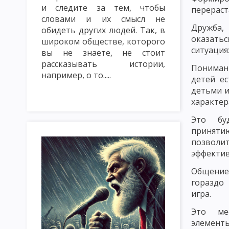
и следите за тем, чтобы
ТРАДИЦИОННЫЕ МЕТОДЫ ОБУЧЕНИЯ. СЛОВЕСНЫЕ МЕТОДЫ ОБУ
перераст
словами и их смысл не
Дружба,
МЕТОД ЛЕКЦИЯ
МЕТОД БЕСЕДА
МЕТОД ДИСКУССИЯ
обидеть других людей. Так, в
оказат
широком обществе, которого
ситуация
НАГЛЯДНЫЕ МЕТОДЫ ОБУЧЕНИЯ: ПОКАЗ, ИЛЛЮСТРИРОВАНИЕ
вы не знаете, не стоит
рассказывать истории,
Пониман
ПРАКТИЧЕСКИЕ МЕТОДЫ ОБУЧЕНИЯ: ЛАБОРАТОРНЫЕ РАБОТЫ, 
например, о то.....
детей е
детьми и
МЕТОДЫ КОНТРОЛЯ И САМОКОНТРОЛЯ В ОБУЧЕНИИ. САМОСТ
характер
ИМИТАЦИОННЫЕ МЕТОДЫ ОБУЧЕНИЯ. МЕТОД ИНСЦЕНИРОВКИ
Это бу
приняти
ИМИТАЦИОННЫЕ НЕ ИГРОВЫЕ МЕТОДЫ ОБУЧЕНИЯ. АНАЛИЗ КО
позвол
МЕТОДИКА РЕШЕНИЯ СИТУАЦИОННЫХ ЗАДАЧ
МЕТОД ИНЦИ
эффектив
Общение
МОЗГОВАЯ АТАКА (БРЕЙНСТОРМИНГ)
МЕТОД КРУГЛОГО СТ
гораздо
ИНТЕЛЛЕКТУАЛЬНАЯ РАЗМИНКА, СОКРАТИЧНАЯ БЕСЕДА КАК 
игра.
Это ме
КЛАССИФИКАЦИЯ ФОРМ ОРГАНИЗАЦИИ ОБУЧЕНИЯ
УРОК: 
элемен