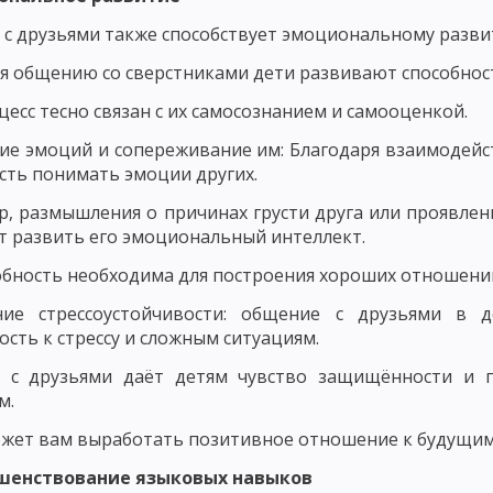
НОВНЫЕ КОМПОНЕНТЫ ПЕДАГОГИЧЕСКОГО ПРОЦЕССА
с друзьями также способствует эмоциональному разви
ЕРНОСТИ ФОРМИРОВАНИЯ ЛИЧНОСТИ
ЗАКОНОМЕРНОСТИ ФОРМИРО
я общению со сверстниками дети развивают способнос
СКОГО ПРОЦЕССА
СОДЕРЖАНИЕ ПЕДАГОГИЧЕСКОЙ ДЕЯТЕЛЬНОСТИ
цесс тесно связан с их самосознанием и самооценкой.
 МАСТЕРСТВО И ЕГО ЭЛЕМЕНТЫ
УРОВНИ ПЕДАГОГИЧЕСКОГО МАСТЕ
е эмоций и сопереживание им: Благодаря взаимодейст
сть понимать эмоции других.
ГИЧЕСКИЙ ОПЫТ, ПРОФЕССИОНАЛЬНАЯ КОМПЕТЕНТНОСТЬ ПЕДАГОГА
, размышления о причинах грусти друга или проявлени
ДАГОГИЧЕСКАЯ ТЕХНИКА: РЕЧЬ ПЕДАГОГА, УМЕНИЕ ПЕДАГОГА УПРАВЛЯТ
 развить его эмоциональный интеллект.
ОБНОСТИ
ОСНОВНЫЕ ТРЕБОВАНИЯ К УЧИТЕЛЮ: КОММУНИКАБЕЛЬНО
обность необходима для построения хороших отношени
СИОНАЛЬНО-ПЕДАГОГИЧЕСКОГО ОБЩЕНИЯ
СТИЛИ ПЕДАГОГИЧЕСКО
ие стрессоустойчивости: общение с друзьями в 
ость к стрессу и сложным ситуациям.
ПЕДАГОГИЧЕСКОЕ ТВОРЧЕСТВО
ХАРАКТЕРИСТИКИ И СВОЙСТВА Т
 с друзьями даёт детям чувство защищённости и п
ПЕДАГОГИЧЕСКОГО МАСТЕРСТВА
ИСТОРИЯ РАЗВИТИЯ ДИДАКТИКИ
м.
жет вам выработать позитивное отношение к будущим 
 ПЕДАГОГИЧЕСКАЯ СИСТЕМА УШИНСКОГО
ршенствование языковых навыков
НОВИЧ, Н. ПИРОГОВ И Б. ГРИНЧЕНКО
ИСТОРИЯ РАЗВИТИЯ ДИДАКТИ