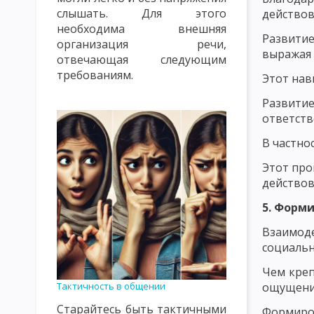
слышать. Для этого
действов
ПРАВИЛА СОЗДАНИЯ ПРОБЛЕМНЫХ СИТУАЦИЙ. УРОВНИ ПРОБ
необходима внешняя
Развитие
организация речи,
ЛИЧНОСТНО ОРИЕНТИРОВАННОЕ ОБУЧЕНИЕ
ТЕХНОКРАТИ
выражая 
отвечающая следующим
ЦЕННОСТНО ОРИЕНТИРОВАННОЕ ВОСПИТАНИЕ
ЗАКОНЫ У
требованиям.
Этот нав
ПСИХОЛОГИЧЕСКИЕ И КИБЕРНЕТИЧЕСКИЕ ЗАКОНОМЕРНОСТИ 
Развити
ответств
ДИДАКТИЧЕСКИЕ ПРИНЦИПЫ И ИХ КЛАССИФИКАЦИЯ
ПРИН
В частно
ПРИНЦИП ПРАКТИЧЕСКОЙ НАПРАВЛЕННОСТИ, СИСТЕМНОСТИ 
Этот про
действов
ПРИНЦИП ОПТИМИЗАЦИИ ОБУЧЕНИЯ
ПРИНЦИП ДЕМОКРАТ
5. Форм
ПРИНЦИП НАГЛЯДНОСТИ В ОБУЧЕНИИ
ПРИНЦИП РАЦИОНА
Взаимод
ПРИНЦИП МОТИВАЦИИ УЧЕБНО-ПОЗНАВАТЕЛЬНОЙ ДЕЯТЕЛЬН
социальн
ПРИНЦИП ПРОЧНОСТИ УСВОЕНИЯ ЗНАНИЙ, ФОРМИРОВАНИЯ Н
Чем креп
ощущению
Тактичность в общении
КЛАССИФИКАЦИЯ МЕТОДОВ ОБУЧЕНИЯ ПО БАБАНСКОМУ
К
Старайтесь быть тактичными
Формиро