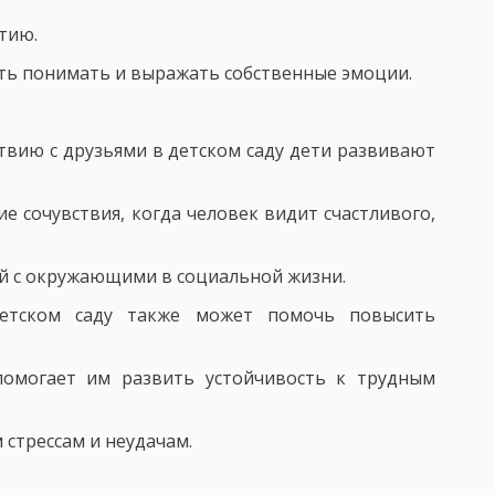
тию.
ВАНИЯ УЧЕНИЧЕСКИХ КОЛЛЕКТИВОВ
ть понимать и выражать собственные эмоции.
 И ФУНКЦИИ ПЕДАГОГА
РСТВА
вию с друзьями в детском саду дети развивают
е сочувствия, когда человек видит счастливого,
Ь
СТЬ, ПЕДАГОГИЧЕСКОЕ ОБЩЕНИЕ
й с окружающими в социальной жизни.
ГО ОБЩЕНИЯ
детском саду также может помочь повысить
ВОРЧЕСКОГО МЫШЛЕНИЯ
омогает им развить устойчивость к трудным
стрессам и неудачам.
КИ: ДИСТЕРВЕГ И ДЬЮИ