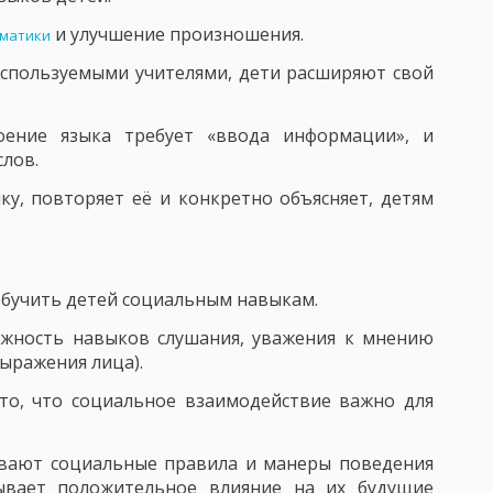
ОСПИТАНИЯ В КОЛЛЕКТИВЕ И ЧЕРЕЗ КОЛЛЕКТИВ
и улучшение произношения.
мматики
используемыми учителями, дети расширяют свой
ТИМИЗАЦИИ ВОСПИТАТЕЛЬНОГО ПРОЦЕССА
воение языка требует «ввода информации», и
слов.
ЬНОСТИ И АКТИВНОСТИ ВОСПИТАННИКОВ
ку, повторяет её и конкретно объясняет, детям
ИТАНИЕ
АПРАВЛЕНИЯ НАЦИОНАЛЬНОГО ВОСПИТАНИЯ
обучить детей социальным навыкам.
ОГО ВОЗДЕЙСТВИЯ
ажность навыков слушания, уважения к мнению
 МНЕНИЕ
ыражения лица).
САМОВОСПИТАНИЯ
 то, что социальное взаимодействие важно для
ОЛА - СХЕМЫ И ТАБЛИЦЫ
ивают социальные правила и манеры поведения
зывает положительное влияние на их будущие