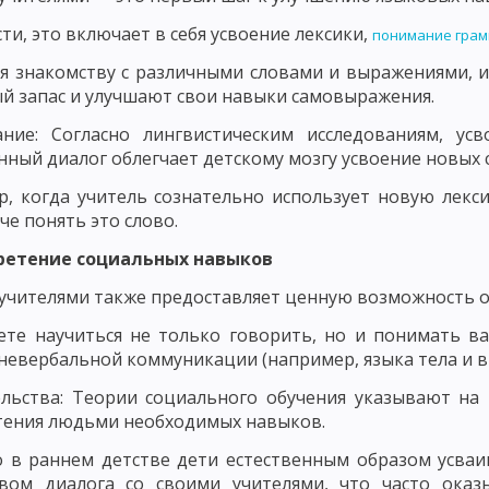
ЬЮ В ВОСПИТАНИИ
ПРИНЦИП ВОСПИТАНИЯ В ТРУДЕ
ПРИНЦИП В
сти, это включает в себя усвоение лексики,
понимание гра
Х ВЗАИМООТНОШЕНИЙ
я знакомству с различными словами и выражениями, 
 И КОНКРЕТНОСТИ ВОСПИТАТЕЛЬНЫХ МЕРОПРИЯТИЙ
ПРИНЦИП ОП
й запас и улучшают свои навыки самовыражения.
ТЕЛЬНОСТЬЮ И УВАЖЕНИЕМ К ЛИЧНОСТИ ВОСПИТАННИКА
ание: Согласно лингвистическим исследованиям, ус
нный диалог облегчает детскому мозгу усвоение новых 
КИ ИХ ДЕЯТЕЛЬНОСТИ
ПРИНЦИП СОЗНАТЕЛЬНОСТИ, САМОДЕЯТЕЛ
, когда учитель сознательно использует новую лекси
че понять это слово.
ОСНОВНЫЕ НАПРАВЛЕНИЯ ВОСПИТАНИЯ
НАЦИОНАЛЬНОЕ ВОСП
бретение социальных навыков
ОБЩИЕ ПРИНЦИПЫ НАЦИОНАЛЬНОГО ВОСПИТАНИЯ
ОСНОВНЫЕ Н
 учителями также предоставляет ценную возможность 
ОДОВ ВОСПИТАНИЯ
МЕТОДЫ НЕПОСРЕДСТВЕННОГО ВОСПИТАТЕЛЬН
ете научиться не только говорить, но и понимать в
ВОСПИТАТЕЛЬНЫЕ ФУНКЦИИ СОЦИАЛЬНОЙ СРЕДЫ
ОБЩЕСТВЕННОЕ
 невербальной коммуникации (например, языка тела и в
МЕХАНИЗМ ВОЗДЕЙСТВИЯ КОЛЛЕКТИВА НА ЛИЧНОСТЬ
СУЩНОСТЬ 
льства: Теории социального обучения указывают на
тения людьми необходимых навыков.
СПИТАНИЯ
САМООЦЕНКА И САМОНАБЛЮДЕНИЕ
НАЧАЛЬНАЯ ШК
о в раннем детстве дети естественным образом усва
КЛАМНЫХ МАТЕРИАЛОВ НА САЙТЕ ПЕДАГОГИКА.ОРГ
твом диалога со своими учителями, что часто ока