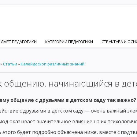
ЕДМЕТ ПЕДАГОГИКИ
КАТЕГОРИИ ПЕДАГОГИКИ
СТРУКТУРА И ОС
ПЕДАГОГИКИ
ЦЕЛЬ ВОСПИТАНИЯ В ОБЩЕСТВЕ
ИДЕАЛ ВОСПИТАН
»
Статьи
»
Калейдоскоп различных знаний
Й И ПЕДАГОГИЧЕСКОЙ НАУК
ОСНОВНЫЕ ПСИХИЧЕСКИЕ ЧЕРТЫ ЛИЧ
ФОРМИРОВАНИЕ ЛИЧНОСТИ
ОСНОВНЫЕ ФАКТОРЫ ФОРМИРОВАНИ
к общению, начинающийся в дет
ЦИАЛЬНЫЙ ФАКТОР ФОРМИРОВАНИЯ ЛИЧНОСТИ – ПОНЯТИЕ СОЦИАЛ
ему общение с друзьями в детском саду так важно?
ИИ
ОСНОВНЫЕ ПРИНЦИПЫ СОЦИАЛИЗАЦИИ. ВОСПИТАНИЕ КАК ФА
йствие с друзьями в детском саду — очень важный элем
ЧНОСТНО ОРИЕНТИРОВАННОЕ ВОСПИТАНИЕ В РАЗВИТИИ ЛИЧНОСТИ
иод оказывает значительное влияние на их психологич
Ы ДЕЯТЕЛЬНОСТИ ЧЕЛОВЕКА
ОСНОВНЫЕ ВИДЫ ДЕЯТЕЛЬНОСТИ РЕБ
 этого будет подробно объяснена ниже, вместе с под