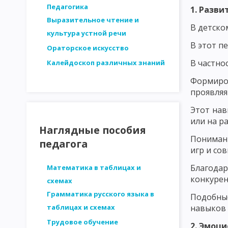
СТРУКТУРА ЛИЧНОСТИ - ПЛАТОНОВ. ОСНОВНЫЕ ЗАКОНОМЕРН
Педагогика
1. Разв
Выразительное чтение и
ДВИЖУЩИЕ СИЛЫ РАЗВИТИЯ ЛИЧНОСТИ. ВОЗРАСТНАЯ ПЕРИОД
В детско
культура устной речи
В этот п
МЕТОДИКА ИССЛЕДОВАНИЯ ПЕДАГОГИЧЕСКИХ ПРОБЛЕМ
И
Ораторское искусство
В частно
Калейдоскоп различных знаний
СТРУКТУРА ИССЛЕДОВАНИЯ В ПЕДАГОГИКЕ. ЭТАПЫ ПЕДАГОГИ
Формиро
АНАЛИЗ ЛОГИЧЕСКОЙ ОБОСНОВАННОСТИ
АНАЛИЗ ОБОСН
проявляя
ВЫДЕЛЕНИЕ И ОПРЕДЕЛЕНИЕ ПЕРЕМЕННЫХ ПРИ ПЕДАГОГИЧЕС
Этот нав
или на р
ФОРМУЛИРОВКА ГИПОТЕЗ ПЕДАГОГИЧЕСКИХ ИССЛЕДОВАНИЙ
Наглядные пособия
Понимани
педагога
МЕТОДЫ ПЕДАГОГИЧЕСКОГО ИССЛЕДОВАНИЯ: НАБЛЮДЕНИЕ
игр и со
Благода
МЕТОДЫ ПЕДАГОГИЧЕСКОГО ИССЛЕДОВАНИЯ: МЕТОД ВОПРОСО
Математика в таблицах и
конкурен
схемах
МЕТОДЫ ПЕДАГОГИЧЕСКОГО ИССЛЕДОВАНИЯ: АНКЕТНЫЙ ОПР
Грамматика русского языка в
Подобные
таблицах и схемах
навыков 
МЕТОДЫ ПЕДАГОГИЧЕСКОГО ИССЛЕДОВАНИЯ: ТЕСТИРОВАНИЕ
Трудовое обучение
2. Эмоц