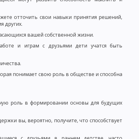
БУЧЕНИЯ
ПЕДАГОГИКА СОТРУДНИЧЕСТВА
ожете отточить свои навыки принятия решений,
ЕДАГОГИКА ПЕТЕРСОНА
я других.
 КЛАССИФИКАЦИЯ
касающихся вашей собственной жизни.
АКОНОМЕРНОСТИ УЧЕБНОГО ПРОЦЕССА
работе и играм с друзьями дети учатся быть
ЕСКОГО ПРОЦЕССА
ичества.
УМАНИТАРИЗАЦИИ ОБУЧЕНИЯ
торая понимает свою роль в обществе и способна
 ПРЕПОДАВАНИЯ
ОСОБОВ УЧЕБНОЙ РАБОТЫ
жную роль в формировании основы для будущих
МОСТОЯТЕЛЬНОСТИ УЧАЩИХСЯ
Е ЧАСТИ МЕТОДА ОБУЧЕНИЯ
ержки вы, вероятно, получите, что способствует
ЛЕКСЮКУ
ОТБОР МЕТОДОВ ОБУЧЕНИЯ
вшиеся с друзьями в раннем детстве, часто