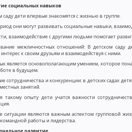
ОСТИ РАЗВИТИЯ ЛИЧНОСТИ
итие социальных навыков
ИЗАЦИЯ РАЗВИТИЯ ЛИЧНОСТИ И ЕЕ КРИТЕРИИ
МЕТОДОЛОГИЯ ПЕД
м саду дети впервые знакомятся с жизнью в группе.
ериод они могут развивать социальные навыки, взаимод
ССЛЕДОВАНИЯ В ПЕДАГОГИКЕ
МОДЕЛИ ИССЛЕДОВАНИЯ В ПЕДАГОГИ
сти, взаимодействие с другими людьми помогает разв
ЧЕСКОГО ИССЛЕДОВАНИЯ
ВЫБОР ИССЛЕДОВАТЕЛЬСКОЙ ПРОБЛЕМЫ И
вание межличностных отношений: В детском саду де
ОВАННОСТИ СОДЕРЖАНИЯ
ПРАКСЕОЛОГИЧЕСКИЙ АНАЛИЗ
 интерес к своим друзьям и взаимодействуя с ними.
КИХ ИССЛЕДОВАНИЯХ
ОПРЕДЕЛЕНИЕ ПАРАМЕТРОВ ВЕРИФИКАЦИИ Ф
ык является основополагающим умением, которое по
аботе в будущем.
ЭТАПЫ ПЕДАГОГИЧЕСКОГО ИССЛЕДОВАНИЯ
СБОР РЕЗУЛЬТАТОВ
е сотрудничества и конкуренции: в детских садах дет
МЕТОДЫ ПЕДАГОГИЧЕСКОГО ИССЛЕДОВАНИЯ: ЭКСПЕРИМЕНТ
вместных занятий.
ря такому опыту дети учатся важности сотрудничест
В – БЕСЕДА
МЕТОДЫ ПЕДАГОГИЧЕСКОГО ИССЛЕДОВАНИЯ: ИНТЕРВ
ция.
ОС
ПРАВИЛА ФОРМУЛИРОВКИ ВОПРОСОВ АНКЕТЫ
ЭТАПЫ ПРОЦ
 ситуации являются важным аспектом групповой жиз
командной работы и лидерства.
ВИДЫ ТЕСТОВ В ПЕДАГОГИКЕ
ПЕДАГОГИЧЕСКИЙ ПРОЦЕСС И ЕГО
иональное развитие