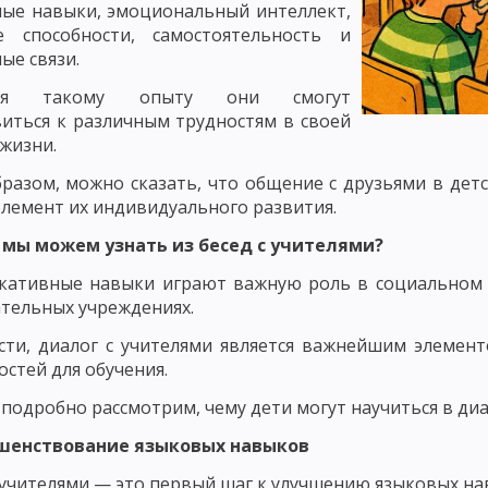
ые навыки, эмоциональный интеллект,
ОНТРОЛЬ КАК ПЕДАГОГИЧЕСКОЕ ПОНЯТИЕ
ФУНКЦИИ, ПРИНЦИПЫ И
е способности, самостоятельность и
ННОСТИ УЧАЩИХСЯ
ОЦЕНКА ЗНАНИЙ, НАВЫКОВ И УМЕНИЙ
ые связи.
аря такому опыту они смогут
АК ОБЩЕСТВЕННО-ИСТОРИЧЕСКОГО ЯВЛЕНИЯ
иться к различным трудностям в своей
ОЗНАНИЕ, НАВЫКИ, ПРИВЫЧКИ, ЭМОЦИИ, ЧУВСТВА, МОТИВЫ
жизни.
разом, можно сказать, что общение с друзьями в дет
ПРОЦЕСС ВОСПИТАНИЯ. ИДЕАЛ ВОСПИТАНИЯ
ВОСПИТАТЕЛЬНЫЕ
лемент их индивидуального развития.
АНИЯ
ОСНОВНЫЕ ПРИЗНАКИ ПРОЦЕССА ВОСПИТАНИЯ. ОСНОВНЫЕ Ф
 мы можем узнать из бесед с учителями?
 СУБЪЕКТ ВОСПИТАТЕЛЬНОГО ПРОЦЕССА
МОДЕЛЬ ПРОЦЕССА ВОСП
кативные навыки играют важную роль в социальном в
тельных учреждениях.
ПИТАТЕЛЬНОГО ПРОЦЕССА
СОДЕРЖАТЕЛЬНЫЙ И ПРОЦЕССУАЛЬНЫЙ
сти, диалог с учителями является важнейшим элемен
ЦЕССА
РЕЗУЛЬТАТИВНЫЙ КОМПОНЕНТ УЧЕБНОГО ПРОЦЕССА. ВОСПИ
стей для обучения.
НОСТИ ВОСПИТАНИЯ В ОБЩЕСТВЕ
ВНЕШНИЕ И ВНУТРЕННИЕ ЗАКОН
подробно рассмотрим, чему дети могут научиться в диа
ршенствование языковых навыков
ЦИЯ ПРИНЦИПОВ ВОСПИТАНИЯ
ПРИНЦИП ЦЕЛЕНАПРАВЛЕННОСТИ 
 учителями — это первый шаг к улучшению языковых на