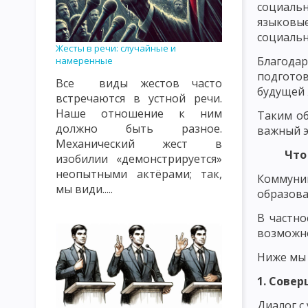
социальн
КЛАССИФИКАЦИЯ УРОКОВ. ТИПЫ УРОКОВ. ВИДЫ УРОКОВ
К
языковы
ВИДЫ, ФОРМЫ И МЕТОДЫ КОНТРОЛЯ И ОЦЕНКИ ПОДГОТОВЛЕ
социальн
Жесты в речи: случайные и
Благод
намеренные
СОДЕРЖАНИЕ ПЕДАГОГИЧЕСКОГО ПОНЯТИЯ «ВОСПИТАНИЕ» К
подготов
Все виды жестов часто
ОБЪЕКТЫ ВОСПИТАТЕЛЬНОГО ВОЗДЕЙСТВИЯ: СОЗНАНИЕ, ПОДС
будущей 
встречаются в устной речи.
Наше отношение к ним
Таким об
ТЕОРИЯ ВОСПИТАНИЯ КАК НАУЧНАЯ И УЧЕБНАЯ ДИСЦИПЛИНА
должно быть разное.
важный э
Механический жест в
ФУНКЦИИ ТЕОРИИ ВОСПИТАНИЯ
СУТЬ ПРОЦЕССА ВОСПИТ
Что
изобилии «демонстрируется»
КЛАССИФИКАЦИЯ МЕТОДОВ ВОСПИТАНИЯ. ВОСПИТАННИКИ КАК
неопытными актёрами; так,
Коммуни
мы види.....
образова
ЦЕЛЬ И ЭМОЦИОНАЛЬНО-МОТИВАЦИОННЫЙ КОМПОНЕНТ ВОС
В частно
КОНТРОЛЬНО-РЕГУЛИРОВОЧНЫЙ КОМПОНЕНТ УЧЕБНОГО ПРО
возможно
ЗАКОНЫ ВОСПИТАНИЯ И ИХ ХАРАКТЕРИСТИКА
ЗАКОНОМЕР
Ниже мы 
1. Сове
ХАРАКТЕРИСТИКА ПРИНЦИПОВ ВОСПИТАНИЯ
КЛАССИФИКА
Диалог с