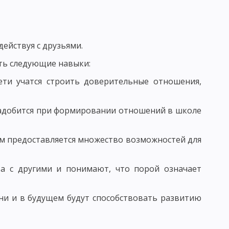
АГОГИЧЕСКОГО ИССЛЕДОВАНИЯ
ействуя с друзьями.
КЕ. ФУНКЦИИ ПЕДАГОГИЧЕСКИХ ИССЛЕДОВАНИЙ
ить следующие навыки:
 ОПРЕДЕЛЕНИЕ ЦЕЛИ ИССЛЕДОВАНИЯ В ПЕДАГОГИКЕ
ти учатся строить доверительные отношения,
ОРМУЛИРОВАННЫХ ГИПОТЕЗ В ПЕДАГОГИКЕ
надобится при формировании отношений в школе
 ИССЛЕДОВАНИЯ И ИХ ПРЕДВАРИТЕЛЬНЫЙ ОТБОР
ям предоставляется множество возможностей для
ва с другими и понимают, что порой означает
ЬЮ
ЕДУРЫ ОПРОСА
ни и в будущем будут способствовать развитию
 ОБЩАЯ ХАРАКТЕРИСТИКА