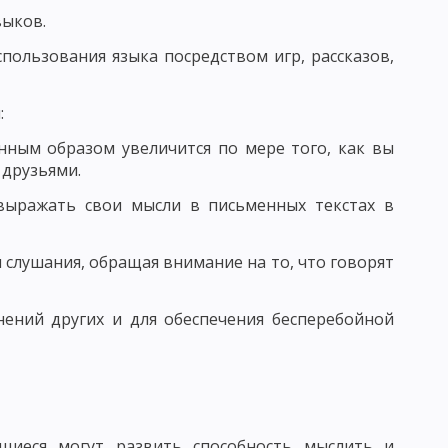
выков.
ЧЕСКАЯ КАТЕГОРИЯ
ПОНЯТИЕ ПРОЦЕСС ОБУЧЕНИЯ
пользования языка посредством игр, рассказов,
:
Й СИСТЕМЫ ОБРАЗОВАНИЯ И ЗАДАЧИ ДИДАКТИКИ
нным образом увеличится по мере того, как вы
НОГО ПРОЦЕССА
 друзьями.
выражать свои мысли в письменных текстах в
слушания, обращая внимание на то, что говорят
Я УЧЕБНОГО ПРОЦЕССА
нений других и для обеспечения бесперебойной
СИСТЕМЫ И.Ф. ГЕРБАРТА И ДЖ. ДЬЮИ
НЫХ ДЕЙСТВИЙ
ПРОБЛЕМНОЕ ОБУЧЕНИЕ
щиеся могут развить способность мыслить и