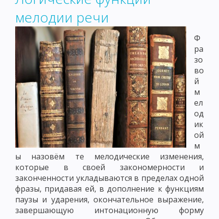
мелодии речи
Ф
ра
зо
во
й
м
ел
од
ик
ой
м
ы назовём те мелодические изменения,
которые в своей закономерности и
законченности укладываются в пределах одной
фразы, придавая ей, в дополнение к функциям
паузы и ударения, окончательное выражение,
завершающую интонационную форму