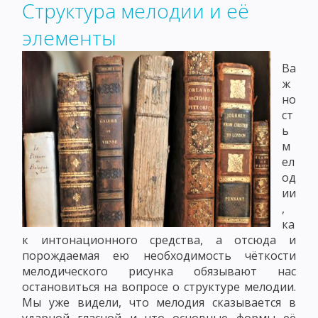
Структура мелодии и её
элементы
Ва
ж
но
ст
ь
м
ел
од
ии
,
ка
к интонационного средства, а отсюда и
порождаемая ею необходимость чёткости
мелодического рисунка обязывают нас
остановиться на вопросе о структуре мелодии.
Мы уже видели, что мелодия сказывается в