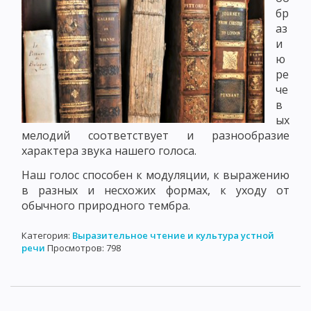
бр
аз
и
ю
ре
че
в
ых
мелодий соответствует и разнообразие
характера звука нашего голоса.
Наш голос способен к модуляции, к выражению
в разных и несхожих формах, к уходу от
обычного природного тембра.
Категория:
Выразительное чтение и культура устной
речи
Просмотров: 798