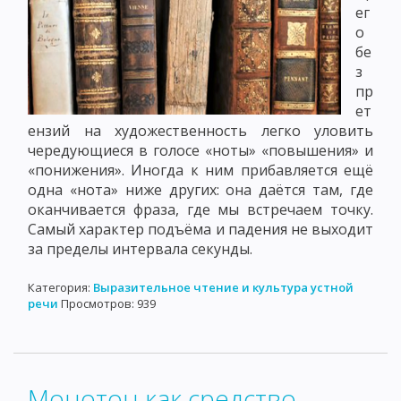
ег
о
бе
з
пр
ет
ензий на художественность легко уловить
чередующиеся в голосе «ноты» «повышения» и
«понижения». Иногда к ним прибавляется ещё
одна «нота» ниже других: она даётся там, где
оканчивается фраза, где мы встречаем точку.
Самый характер подъёма и падения не выходит
за пределы интервала секунды.
Категория:
Выразительное чтение и культура устной
речи
Просмотров: 939
Монотон как средство