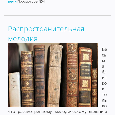
речи
Просмотров: 854
Распространительная
мелодия
Ве
сь
м
а
бл
из
ко
к
то
ль
ко
что рассмотренному мелодическому явлению