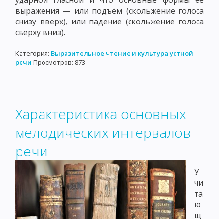
ударной гласной и что основные формы её
выражения — или подъём (скольжение голоса
снизу вверх), или падение (скольжение голоса
сверху вниз).
Категория:
Выразительное чтение и культура устной
речи
Просмотров: 873
Характеристика основных
мелодических интервалов
речи
У
чи
та
ю
щ