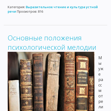
Категория:
Выразительное чтение и культура устной
речи
Просмотров: 816
Основные положения
психологической мелодии
М
ы
уж
е
ра
сс
м
от
ре
ли