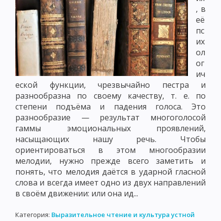
, в
её
пс
их
ол
ог
ич
еской функции, чрезвычайно пестра и
разнообразна по своему качеству, т. е. по
степени подъёма и падения голоса. Это
разнообразие — результат многоголосой
гаммы эмоциональных проявлений,
насыщающих нашу речь. Чтобы
ориентироваться в этом многообразии
мелодии, нужно прежде всего заметить и
понять, что мелодия даётся в ударной гласной
слова и всегда имеет одно из двух направлений
в своём движении: или она ид...
Категория:
Выразительное чтение и культура устной