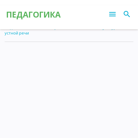
ПЕДАГОГИКА
Педагогика
»
Статьи
»
Выразительное чтение и культура
устной речи