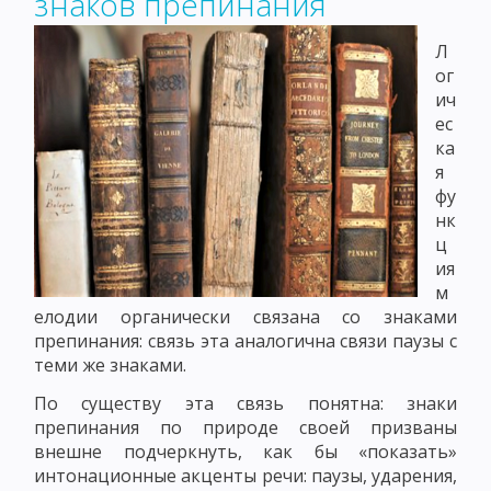
знаков препинания
Л
ог
ич
ес
ка
я
фу
нк
ц
ия
м
елодии органически связана со знаками
препинания: связь эта аналогична связи паузы с
теми же знаками.
По существу эта связь понятна: знаки
препинания по природе своей призваны
внешне подчеркнуть, как бы «показать»
интонационные акценты речи: паузы, ударения,