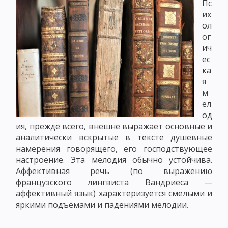
Пс
их
ол
ог
ич
ес
ка
я
м
ел
од
ия, прежде всего, внешне выражает основные и
аналитически вскрытые в тексте душевные
намерения говорящего, его господствующее
настроение. Эта мелодия обычно устойчива.
Аффективная речь (по выражению
французского лингвиста Вандриеса —
аффективный язык) характеризуется смелыми и
яркими подъёмами и падениями мелодии.