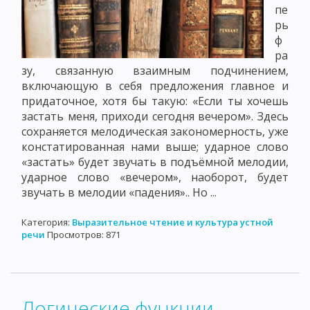
пе
рь
ф
ра
зу, связанную взаимным подчинением,
включающую в себя предложения главное и
придаточное, хотя бы такую: «Если ты хочешь
застать меня, приходи сегодня вечером». Здесь
сохраняется мелодическая закономерность, уже
констатированная нами выше; ударное слово
«застать» будет звучать в подъёмной мелодии,
ударное слово «вечером», наоборот, будет
звучать в мелодии «падения».. Но ...
Категория:
Выразительное чтение и культура устной
речи
Просмотров: 871
Логические функции