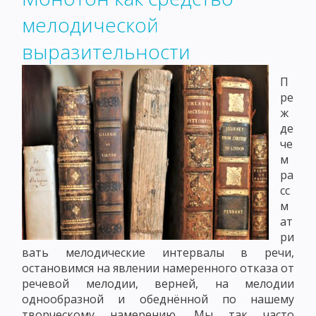
мелодической
выразительности
П
ре
ж
де
че
м
ра
сс
м
ат
ри
вать мелодические интервалы в речи,
остановимся на явлении намеренного отказа от
речевой мелодии, верней, на мелодии
однообразной и обеднённой по нашему
творческому намерению. Мы так часто