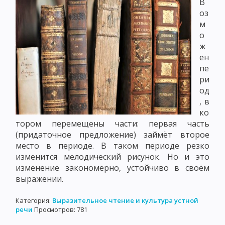
В
оз
м
о
ж
ен
пе
ри
од
, в
ко
тором перемещены части: первая часть
(придаточное предложение) займёт второе
место в периоде. В таком периоде резко
изменится мелодический рисунок. Но и это
изменение закономерно, устойчиво в своём
выражении.
Категория:
Выразительное чтение и культура устной
речи
Просмотров: 781