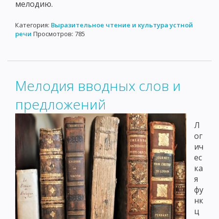
мелодию.
Категория:
Выразительное чтение и культура устной
речи
Просмотров: 785
Мелодия вводных слов и
предложений
Л
ог
ич
ес
ка
я
фу
нк
ц