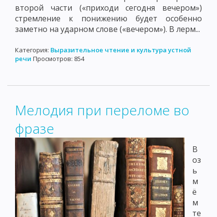
второй части («приходи сегодня вечером»)
стремление к понижению будет особенно
заметно на ударном слове («вечером»). В лерм...
Категория:
Выразительное чтение и культура устной
речи
Просмотров: 854
Мелодия при переломе во
фразе
В
оз
ь
м
ё
м
те